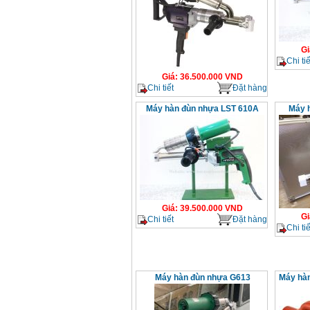
Gi
Chi tiế
Giá
:
36.500.000
VND
Chi tiết
Đặt hàng
Máy hàn đùn nhựa LST 610A
Máy 
Giá
:
39.500.000
VND
Gi
Chi tiết
Đặt hàng
Chi tiế
Máy hàn đùn nhựa G613
Máy hàn