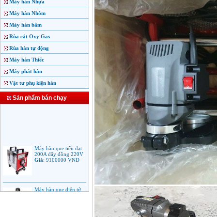
Máy hàn Nhựa
Máy hàn Nhôm
Máy hàn bấm
Rùa cắt Oxy Gas
Rùa hàn tự động
Máy hàn Thiếc
Máy phát hàn
Vật tư phụ kiện hàn
Sản phẩm bán chạy
Máy hàn que tiến đạt
200A dây đồng 220V
Giá
:
9100000
VND
Máy hàn que điện tử
Jasic ARC 200 R04
Giá
:
5100000
VND