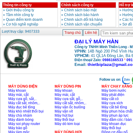
Thông tin công ty
Chính sách công ty
Hỗ trợ 
»
Giới thiệu công ty
»
Chính sách bảo mật
»
Hướng
»
Tầm nhìn công ty
»
Chính sách bảo hành
»
Hướng
»
Quan điểm kinh doanh
»
Chinh sách đổi trả hàng
»
Các h
»
Cơ hội nghề nghiệp
»
Chính sách vận chuyển
»
Sơ đồ
Lượt truy cập: 9407333
Trang chủ
Liên hệ
ĐẠI LÝ MÁY HÀN
Công ty TNHH Minh Thiên Long - 
VPHN:
14B Ngõ 200 Phố Vĩnh Hư
VPHCM:
41 QL1A Đông Lân, Bà 
Điện thoại/ Zalo:
0986166533
*
091
thietbiplaza@gmail.c
Email:
Follow us on
:
MÁY DÙNG ĐIỆN
MÁY DÙNG PIN
MÁY CHẠY XĂNG 
Máy khoan
Máy khoan
Máy bơm nước
Máy mài, cắt
Máy mài, cắt
Máy phát điện
Máy cưa gỗ, sắt,..
Máy cưa sắt, gỗ,..
Máy cắt cỏ
Máy cắt sắt, nhôm,..
Máy cắt sắt, nhôm,..
Máy cưa xích
Máy đục bê tông
Máy vặn ốc bulông
Máy cắt bê tông
Máy khò nhiệt thổi bụi
Máy vặn vít
Máy phun hóa chất
Máy chà nhám
Máy hút bụi
Máy phun áp lực
Máy đánh bóng
Máy thổi bụi
Máy đầm cóc / bàn
Máy soi phay router
Máy dò kim loại
Máy khoan đục
Máy bào gỗ
Máy thổi bụi
Máy làm mộc
MÁY DÙNG HƠI
Động cơ đầu nổ