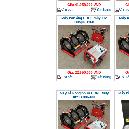
Giá
:
41.958.000
VND
Gi
Chi tiết
Đặt hàng
Chi tiế
Máy hàn ống HDPE thủy lực
Máy h
Huajin D160
Giá
:
22.950.000
VND
Gi
Chi tiết
Đặt hàng
Chi tiế
Máy hàn ống nhựa HDPE thủy
Máy hà
lực D200-400