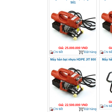
501
Giá
:
25.000.000
VND
Gi
Chi tiết
Đặt hàng
Chi tiế
Máy hàn bạt nhựa HDPE JIT 800
Máy hà
Gi
Giá
:
22.500.000
VND
Chi tiế
Chi tiết
Đặt hàng