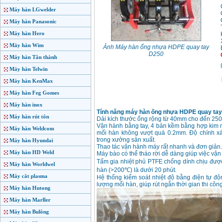
Máy hàn LGwelder
Máy hàn Panasonic
Máy hàn Hero
Máy hàn Wim
Ảnh Máy hàn ống nhựa HDPE quay tay
D250
Máy hàn Tân thành
Máy hàn Telwin
Máy hàn KenMax
Máy hàn Feg Gomes
Máy hàn inox
Tính năng máy hàn ống nhựa HDPE quay tay
Máy hàn rút tôn
Dải kích thước ống rộng từ 40mm cho đến 2
Vận hành bằng tay, 4 bản kềm bằng hợp kim n
Máy hàn Weldcom
mối hàn không vượt quá 0.2mm. Độ chính xác
trong xưởng sản xuất.
Máy hàn Hyundai
Thao tác vận hành máy rất nhanh và đơn giản.
Máy hàn HD Weld
Máy bào có thể tháo rời dễ dàng giúp việc vậ
Tấm gia nhiệt phủ PTFE chống dính chịu được n
Máy hàn Worldwel
hàn (>200℃) là dưới 20 phút.
Máy cắt plasma
Hệ thống kiểm soát nhiệt độ bằng điện tự độn
lượng mối hàn, giúp rút ngắn thời gian thi côn
Máy hàn Hutong
Máy hàn Marller
Máy hàn Bulông