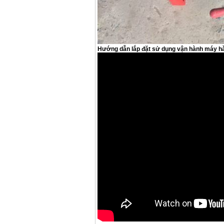
Korea
Giá
:
105000
VND
Máy hàn que điện tử
Jasic ZX7 200E
Hướng dẫn lắp đặt sử dụng vận hành máy 
Giá
:
2800000
VND
Máy hàn tig que Jasic
tig 200A (W223)
Giá
:
6800000
VND