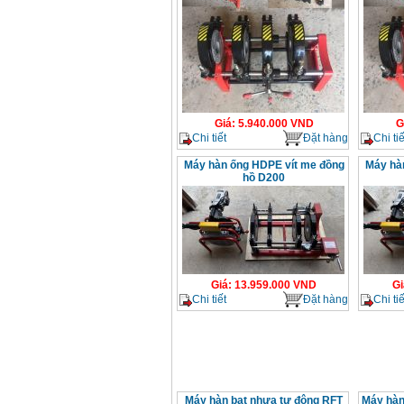
Giá
:
5.940.000
VND
G
Chi tiết
Đặt hàng
Chi tiế
Máy hàn ống HDPE vít me đồng
Máy hà
hồ D200
Giá
:
13.959.000
VND
Gi
Chi tiết
Đặt hàng
Chi tiế
Máy hàn bạt nhựa tự động RFT
Máy hàn