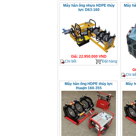
Máy hàn ống nhựa HDPE thủy
Máy hà
lực D63-160
Giá
:
22.950.000
VND
Chi tiết
Đặt hàng
G
Chi tiế
Máy hàn ống HDPE thủy lực
Máy h
Huajin 160-355