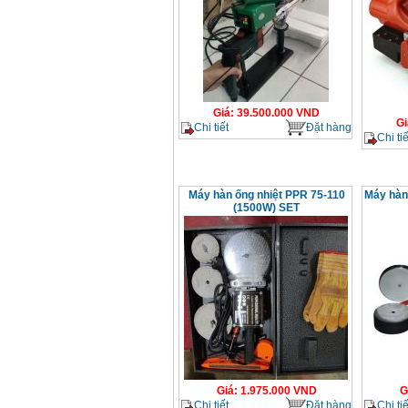
Giá
:
39.500.000
VND
Gi
Chi tiết
Đặt hàng
Chi tiế
Máy hàn ống nhiệt PPR 75-110
Máy hàn
(1500W) SET
Giá
:
1.975.000
VND
G
Chi tiết
Đặt hàng
Chi tiế