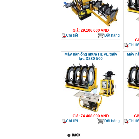
Giá
:
29.106.000
VND
Chi tiết
Đặt hàng
Gi
Chi tiế
Máy hàn ống nhựa HDPE thủy
Máy hà
lực D280-500
Giá
:
74.408.000
VND
Gi
Chi tiết
Đặt hàng
Chi tiế