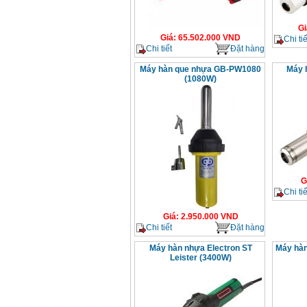
Gi
Giá
:
65.502.000
VND
Chi tiế
Chi tiết
Đặt hàng
Máy hàn que nhựa GB-PW1080
Máy 
(1080W)
G
Chi tiế
Giá
:
2.950.000
VND
Chi tiết
Đặt hàng
Máy hàn nhựa Electron ST
Máy hàn
Leister (3400W)