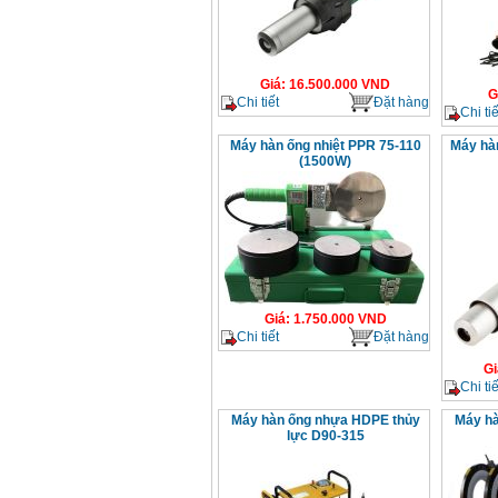
Giá
:
16.500.000
VND
G
Chi tiết
Đặt hàng
Chi tiế
Máy hàn ống nhiệt PPR 75-110
Máy hàn
(1500W)
Giá
:
1.750.000
VND
Chi tiết
Đặt hàng
Gi
Chi tiế
Máy hàn ống nhựa HDPE thủy
Máy hà
lực D90-315