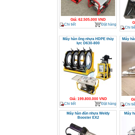
Giá
:
62.505.000
VND
G
Chi tiết
Đặt hàng
Chi tiế
Máy hàn ống nhựa HDPE thủy
Máy hà
lực D630-800
Giá
:
199.800.000
VND
Gi
Chi tiết
Đặt hàng
Chi tiế
Máy hàn đùn nhựa Weldy
Máy h
Booster EX2