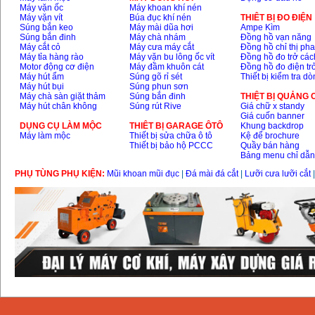
Máy vặn ốc
Máy khoan khí nén
Máy vặn vít
Búa đục khí nén
THIÊT BỊ ĐO ĐIỆN
Súng bắn keo
Máy mài dũa hơi
Ampe Kìm
Súng bắn đinh
Máy chà nhám
Đồng hồ vạn năng
Máy cắt cỏ
Máy cưa máy cắt
Đồng hồ chỉ thị ph
Máy tỉa hàng rào
Máy vặn bu lông ốc vít
Đồng hồ đo trở các
Motor động cơ điện
Máy đầm khuôn cát
Đồng hồ đo điện tr
Máy hút ẩm
Súng gõ rỉ sét
Thiết bị kiểm tra d
Máy hút bụi
Súng phun sơn
Máy chà sàn giặt thảm
Súng bắn đinh
THIỆT BỊ QUẢNG
Máy hút chân không
Súng rút Rive
Giá chữ x standy
Giá cuốn banner
DỤNG CỤ LÀM MỘC
THIÊT BỊ GARAGE ÔTÔ
Khung backdrop
Máy làm mộc
Thiết bị sửa chữa ô tô
Kệ để brochure
Thiết bị bảo hộ PCCC
Quầy bán hàng
Bảng menu chỉ dẫ
PHỤ TÙNG PHỤ KIỆN:
Mũi khoan mũi đục
|
Đá mài đá cắt
|
Lưỡi cưa lưỡi cắt