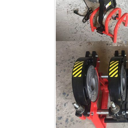
Máy hàn que điện tử
Hồng ký HK 200Z
Giá
:
2770000
VND
Bình khí Co2, chai khí
co2 hàn Mig
Giá
:
1750000
VND
Máy hàn tig nhôm
Hero AFT 300 AC/DC
Giá
:
50500000
VND
Máy hàn que điện tử
KenMax ARC 315
Giá
:
3550000
VND
Máy hàn bấm Hồng
ký HB4KB (4KVA)
Giá
:
14500000
VND
Dây cáp hàn Samwon