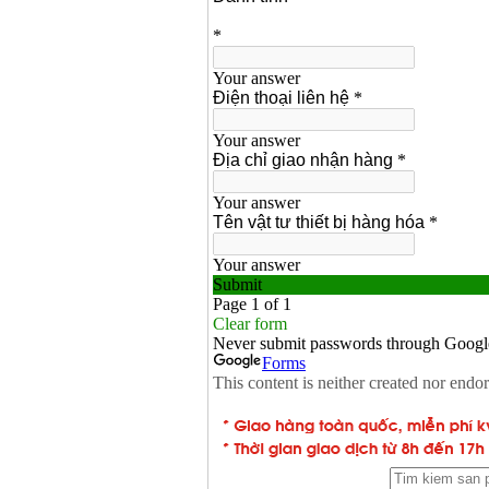
Máy hàn que điện tử
Hồng ký HK 200Z
Giá
:
2770000
VND
Bình khí Co2, chai khí
co2 hàn Mig
Giá
:
1750000
VND
Máy hàn tig nhôm
Hero AFT 300 AC/DC
Giá
:
50500000
VND
Máy hàn que điện tử
KenMax ARC 315
Giá
:
3550000
VND
Máy hàn bấm Hồng
ký HB4KB (4KVA)
Giá
:
14500000
VND