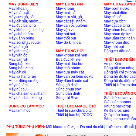
MÁY DÙNG ĐIỆN
MÁY DÙNG PIN
MÁY CHẠY XĂNG 
Máy khoan
Máy khoan
Máy bơm nước
Máy mài, cắt
Máy mài, cắt
Máy phát điện
Máy cưa gỗ, sắt,..
Máy cưa sắt, gỗ,..
Máy cắt cỏ
Máy cắt sắt, nhôm,..
Máy cắt sắt, nhôm,..
Máy cưa xích
Máy đục bê tông
Máy vặn ốc bulông
Máy cắt bê tông
Máy khò nhiệt thổi bụi
Máy vặn vít
Máy phun hóa chất
Máy chà nhám
Máy hút bụi
Máy phun áp lực
Máy đánh bóng
Máy thổi bụi
Máy đầm cóc / bàn
Máy soi phay router
Máy dò kim loại
Máy khoan đục
Máy bào gỗ
Máy thổi bụi
Máy làm mộc
MÁY DÙNG HƠI
Động cơ đầu nổ
Máy vặn ốc
Máy khoan khí nén
Máy vặn vít
Búa đục khí nén
THIÊT BỊ ĐO ĐIỆN
Súng bắn keo
Máy mài dũa hơi
Ampe Kìm
Súng bắn đinh
Máy chà nhám
Đồng hồ vạn năng
Máy cắt cỏ
Máy cưa máy cắt
Đồng hồ chỉ thị ph
Máy tỉa hàng rào
Máy vặn bu lông ốc vít
Đồng hồ đo trở các
Motor động cơ điện
Máy đầm khuôn cát
Đồng hồ đo điện tr
Máy hút ẩm
Súng gõ rỉ sét
Thiết bị kiểm tra d
Máy hút bụi
Súng phun sơn
Máy chà sàn giặt thảm
Súng bắn đinh
THIỆT BỊ QUẢNG
Máy hút chân không
Súng rút Rive
Giá chữ x standy
Giá cuốn banner
DỤNG CỤ LÀM MỘC
THIÊT BỊ GARAGE ÔTÔ
Khung backdrop
Máy làm mộc
Thiết bị sửa chữa ô tô
Kệ để brochure
Thiết bị bảo hộ PCCC
Quầy bán hàng
Bảng menu chỉ dẫ
PHỤ TÙNG PHỤ KIỆN:
Mũi khoan mũi đục
|
Đá mài đá cắt
|
Lưỡi cưa lưỡi cắt