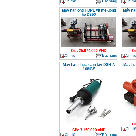
Chi tiết
Đặt hàng
Chi tiế
Máy hàn ống HDPE vít me đồng
Máy hà
hồ D250
Giá
:
25.974.000
VND
Gi
Chi tiết
Đặt hàng
Chi tiế
Máy hàn nhựa cầm tay DSH-A
Máy hà
1080W
Gi
Chi tiế
Giá
:
3.150.000
VND
Chi tiết
Đặt hàng