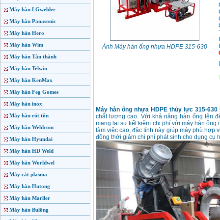
Máy hàn LGwelder
Máy hàn Panasonic
Máy hàn Hero
Máy hàn Wim
Ảnh Máy hàn ống nhựa HDPE 315-630
Máy hàn Tân thành
Máy hàn Telwin
Máy hàn KenMax
Máy hàn Feg Gomes
Máy hàn inox
Máy hàn ống nhựa HDPE thủy lực 315-630
Máy hàn rút tôn
chất lượng cao. Với khả năng hàn ống lên đ
mang lại sự tiết kiệm chi phí với máy hàn ống 
Máy hàn Weldcom
làm việc cao, đặc tính này giúp máy phù hợp v
đồng thời giảm chi phí phát sinh cho dụng cụ h
Máy hàn Hyundai
Máy hàn HD Weld
Máy hàn Worldwel
Máy cắt plasma
Máy hàn Hutong
Máy hàn Marller
Máy hàn Bulông