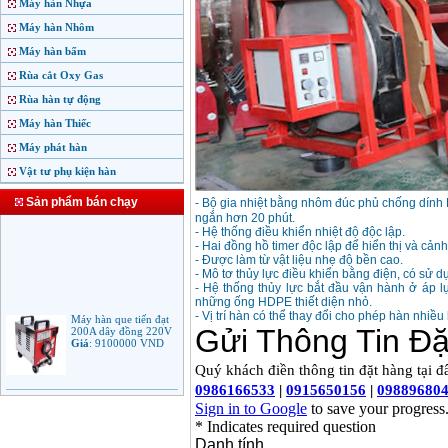
Máy hàn Nhựa
Máy hàn Nhôm
Máy hàn bấm
Rùa cắt Oxy Gas
Rùa hàn tự động
Máy hàn Thiếc
Máy phát hàn
Vật tư phụ kiện hàn
Sản phẩm bán chạy
- Bộ gia nhiệt bằng nhôm đúc phủ chống dính P
ngắn hơn 20 phút.
- Hệ thống điều khiển nhiệt độ độc lập.
- Hai đồng hồ timer độc lập để hiển thị và cản
- Được làm từ vật liệu nhẹ độ bền cao.
- Mô tơ thủy lực điều khiển bằng điện, có sử d
- Hệ thống thủy lực bắt đầu vận hành ở áp l
những ống HDPE thiết diện nhỏ.
Máy hàn que tiến đạt
- Vị trí hàn có thể thay đổi cho phép hàn nhiề
200A dây đồng 220V
Giá
:
9100000
VND
Máy hàn que điện tử
Jasic ARC 200 R04
Giá
:
5100000
VND