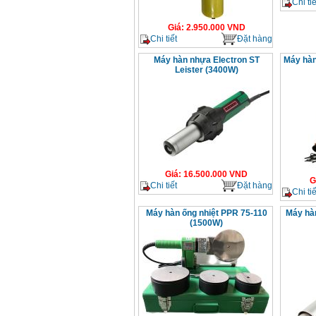
Chi tiế
Giá
:
2.950.000
VND
Chi tiết
Đặt hàng
Máy hàn nhựa Electron ST
Máy hàn
Leister (3400W)
Giá
:
16.500.000
VND
G
Chi tiết
Đặt hàng
Chi tiế
Máy hàn ống nhiệt PPR 75-110
Máy hàn
(1500W)