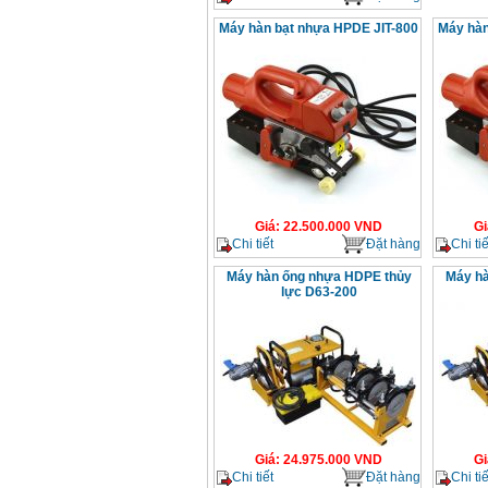
Máy hàn bạt nhựa HPDE JIT-800
Máy hàn
Giá
:
22.500.000
VND
Gi
Chi tiết
Đặt hàng
Chi tiế
Máy hàn ống nhựa HDPE thủy
Máy hà
lực D63-200
Giá
:
24.975.000
VND
Gi
Chi tiết
Đặt hàng
Chi tiế