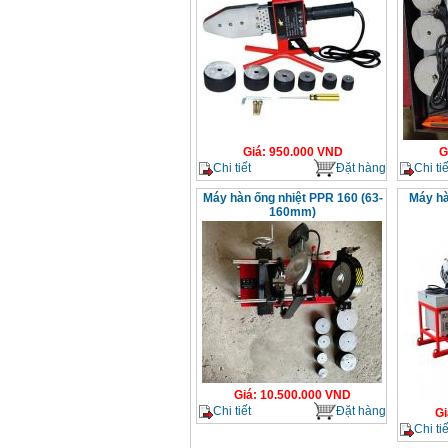
Giá
:
950.000
VND
G
Chi tiết
Đặt hàng
Chi tiế
Máy hàn ống nhiệt PPR 160 (63-
Máy hà
160mm)
Giá
:
10.500.000
VND
Chi tiết
Đặt hàng
Gi
Chi tiế