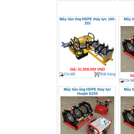
Máy hàn ống HDPE thủy lực 160-
Máy h
355
Giá
:
41.958.000
VND
Chi tiết
Đặt hàng
Gi
Chi tiế
Máy hàn ống HDPE thủy lực
Máy h
Huajin D250