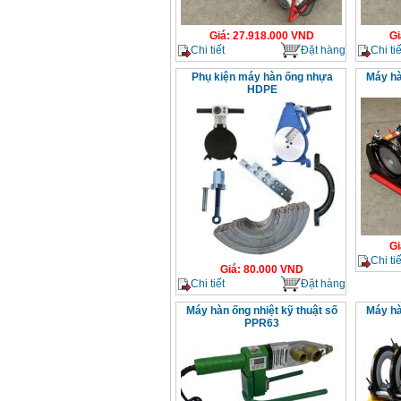
Giá
:
27.918.000
VND
Gi
Chi tiết
Đặt hàng
Chi tiế
Phụ kiện máy hàn ống nhựa
Máy hà
HDPE
Gi
Chi tiế
Giá
:
80.000
VND
Chi tiết
Đặt hàng
Máy hàn ống nhiệt kỹ thuật số
Máy hà
PPR63