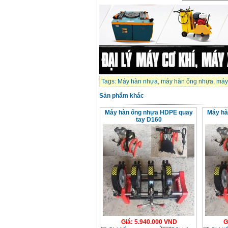
Dây cáp hàn Samwon
Korea
Giá
:
105000
VND
Máy hàn que điện tử
Jasic ZX7 200E
Giá
:
2800000
VND
Tags:
Máy hàn nhựa
,
máy hàn ống nhựa
,
máy
Máy hàn tig que Jasic
Sản phẩm khác
tig 200A (W223)
Giá
:
6800000
VND
Máy hàn ống nhựa HDPE quay
Máy hà
tay D160
Giá
:
5.940.000
VND
G