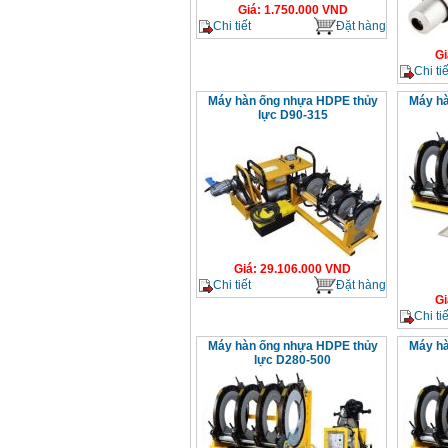
Giá
:
1.750.000
VND
Chi tiết
Đặt hàng
Gi
Chi tiế
Máy hàn ống nhựa HDPE thủy
Máy hà
lực D90-315
Giá
:
29.106.000
VND
Chi tiết
Đặt hàng
Gi
Chi tiế
Máy hàn ống nhựa HDPE thủy
Máy hà
lực D280-500