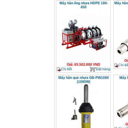
Máy hàn ống nhựa HDPE 180-
Máy hàn
450
Gi
Giá
:
65.502.000
VND
Chi tiế
Chi tiết
Đặt hàng
Máy hàn que nhựa GB-PW1080
Máy 
(1080W)
G