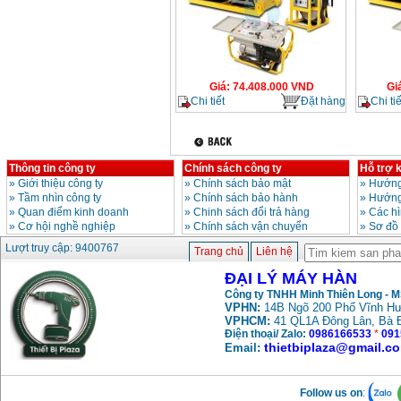
Giá
:
74.408.000
VND
Gi
Chi tiết
Đặt hàng
Chi tiế
Thông tin công ty
Chính sách công ty
Hỗ trợ 
»
Giới thiệu công ty
»
Chính sách bảo mật
»
Hướng
»
Tầm nhìn công ty
»
Chính sách bảo hành
»
Hướng
»
Quan điểm kinh doanh
»
Chinh sách đổi trả hàng
»
Các h
»
Cơ hội nghề nghiệp
»
Chính sách vận chuyển
»
Sơ đồ
Lượt truy cập: 9400767
Trang chủ
Liên hệ
ĐẠI LÝ MÁY HÀN
Công ty TNHH Minh Thiên Long - 
VPHN:
14B Ngõ 200 Phố Vĩnh Hư
VPHCM:
41 QL1A Đông Lân, Bà 
Điện thoại/ Zalo:
0986166533
*
091
thietbiplaza@gmail.c
Email:
Follow us on
: