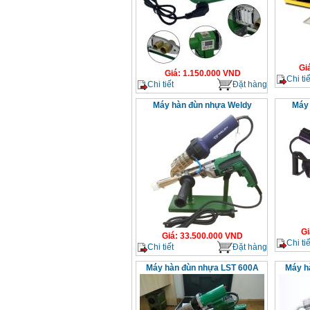
Gi
Giá
:
1.150.000
VND
Chi tiế
Chi tiết
Đặt hàng
Máy hàn đùn nhựa Weldy
Máy 
Gi
Giá
:
33.500.000
VND
Chi tiế
Chi tiết
Đặt hàng
Máy hàn đùn nhựa LST 600A
Máy h