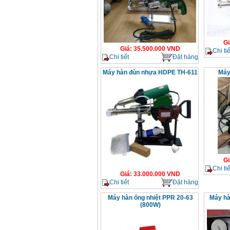
Gi
Giá
:
35.500.000
VND
Chi tiế
Chi tiết
Đặt hàng
Máy hàn đùn nhựa HDPE TH-611
Máy
Gi
Chi tiế
Giá
:
33.000.000
VND
Chi tiết
Đặt hàng
Máy hàn ống nhiệt PPR 20-63
Máy hà
(800W)