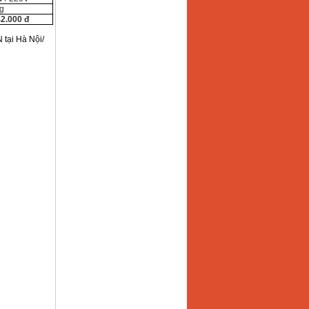
g
2.000 đ
ại Hà Nội/