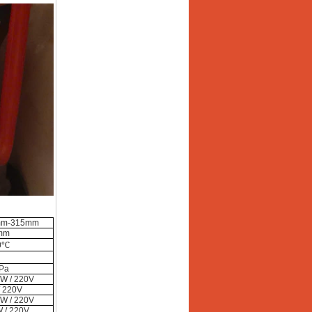
mm-315mm
mm
℃
0
Pa
kW / 220V
/ 220V
kW / 220V
 / 220V