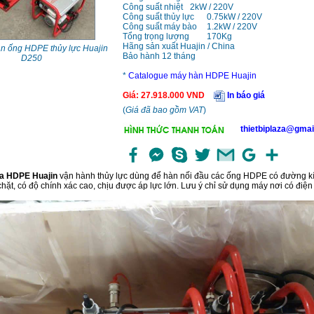
Công suất nhiệt
2kW / 220V
Công suất thủy lực
0.75kW / 220V
Công suất máy bào
1.2kW / 220V
Tổng trọng lượng
170Kg
Hãng sản xuất Huajin / China
n ống HDPE thủy lực Huajin
Bảo hành 12 tháng
D250
*
Catalogue máy hàn HDPE Huajin
Giá
:
27.918.000
VND
In báo giá
(
Giá đã bao gồm VAT
)
thietbiplaza@gmai
a HDPE Huajin
vận hành thủy lực dùng để hàn nối đầu các ống HDPE có đường kí
hặt, có độ chính xác cao, chịu được áp lực lớn. Lưu ý chỉ sử dụng máy nơi có điện