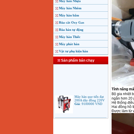
Máy hàn Nhựa
Máy hàn Nhôm
Máy hàn bấm
Rùa cắt Oxy Gas
Rùa hàn tự động
Máy hàn Thiếc
Máy phát hàn
Vật tư phụ kiện hàn
Sản phẩm bán chạy
Tính năng m
Máy hàn que tiến đạt
Bộ gia nhiệt 
200A dây đồng 220V
ngắn hơn 20 
Giá
:
9100000
VND
Hệ thống điều
Hai đồng hồ t
Được làm từ v
Máy hàn que điện tử
Jasic ARC 200 R04
Giá
:
5100000
VND