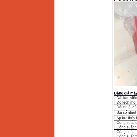
Dây cáp hàn Samwon
Korea
Giá
:
105000
VND
Máy hàn que điện tử
Jasic ZX7 200E
Giá
:
2800000
VND
Máy hàn tig que Jasic
tig 200A (W223)
Giá
:
6800000
VND
Bảng giá máy
Dải làm việc
Độ lệch mối
Dải nhiệt độ
Sai số nhiệt
Áp lực thủy 
Công suất t
Công suất n
Công suất t
Công suất 