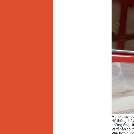
Máy hàn que điện tử
Hồng ký HK 200Z
Giá
:
2770000
VND
Bình khí Co2, chai khí
co2 hàn Mig
Giá
:
1750000
VND
Máy hàn tig nhôm
Hero AFT 300 AC/DC
Giá
:
50500000
VND
Máy hàn que điện tử
KenMax ARC 315
Giá
:
3550000
VND
Máy hàn bấm Hồng
ký HB4KB (4KVA)
Mô tơ thủy lự
Giá
:
14500000
VND
Hệ thống thủy
những ống HD
Vị trí hàn có
Phù hợp dùng 