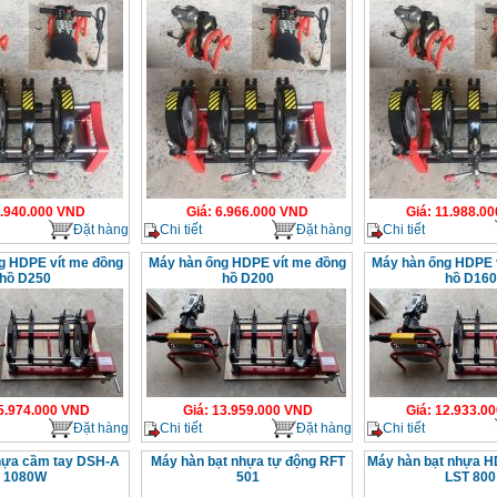
.940.000
VND
Giá
:
6.966.000
VND
Giá
:
11.988.00
Đặt hàng
Chi tiết
Đặt hàng
Chi tiết
g HDPE vít me đồng
Máy hàn ống HDPE vít me đồng
Máy hàn ống HDPE 
hồ D250
hồ D200
hồ D160
5.974.000
VND
Giá
:
13.959.000
VND
Giá
:
12.933.00
Đặt hàng
Chi tiết
Đặt hàng
Chi tiết
hựa cầm tay DSH-A
Máy hàn bạt nhựa tự động RFT
Máy hàn bạt nhựa H
1080W
501
LST 800