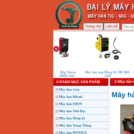
Trang chủ
Liên hệ
Máy hàn Mig Telwin
Máy hàn mig Hồng Ký HK MIG
Máy
MASTERMIG 500
200I
Máy hàn 
DANH MỤC SẢN PHẨM
Máy hàn Jasic
Máy h
Máy hàn Riland
Máy hàn EDON
Máy hàn Tiến Đạt
Máy hàn Hồng ký
Máy hàn Trung Thắng
Máy hàn DONSUN