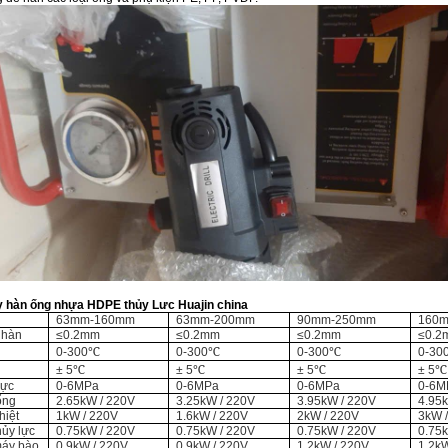
 hàn ống nhựa HDPE thủy Lưc Huajin china
63mm-160mm
63mm-200mm
90mm-250mm
160
 hàn
≤0.2mm
≤0.2mm
≤0.2mm
≤0.2
℃
℃
℃
0-300
0-300
0-300
0-30
℃
℃
℃
℃
± 5
± 5
± 5
± 5
lực
0-6MPa
0-6MPa
0-6MPa
0-6M
ổng
2.65kW / 220V
3.25kW / 220V
3.95kW / 220V
4.95
hiệt
1kW / 220V
1.6kW / 220V
2kW / 220V
3kW 
hủy lực
0.75kW / 220V
0.75kW / 220V
0.75kW / 220V
0.75
máy bào
0.9kW / 220V
0.9kW / 220V
1.2kW / 220V
1.2kW