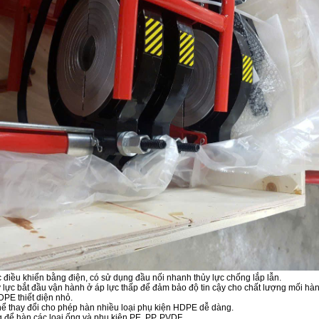
c điều khiển bằng điện, có sử dụng đầu nối nhanh thủy lực chống lắp lẫn.
 lực bắt đầu vận hành ở áp lực thấp để đảm bảo độ tin cậy cho chất lượng mối hàn
PE thiết diện nhỏ.
 thể thay đổi cho phép hàn nhiều loại phụ kiện HDPE dễ dàng.
để hàn các loại ống và phụ kiện PE, PP, PVDF.