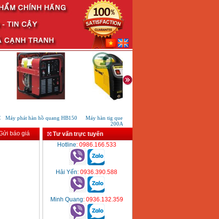
Máy phát hàn hồ quang HB150
Máy hàn tig que Hutong tig
Máy hàn DC inverter Hutong t
200A
200S
ửi báo giá
Tư vấn trực tuyến
Hotline
: 0986.166.533
Hải Yến
: 0936.390.588
Minh Quang
: 0936.132.359