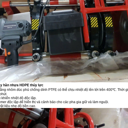
áy hàn nhựa HDPE thủy lực
bằng nhôm đúc phủ chống dính PTFE có thể chịu nhiệt độ lên tới trên 400℃. Thời g
phút.
 khiển nhiệt độ độc lập.
imer độc lập để hiển thị và cảnh báo cho các pha gia giữ và làm nguội.
ật liệu nhẹ độ bền cao.