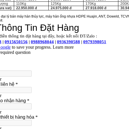
lượng
110Kg
125Kg
170Kg
200K
ưa vat)
22.950.000 đ
24.975.000 đ
27.918.000 đ
30.94
a đại lý bán máy hàn thủy lực, máy hàn ống nhựa HDPE Huajin, ANT, Doweld, TCVN t
M.