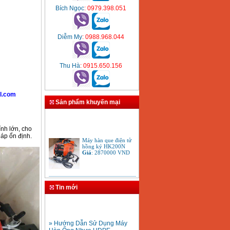
Bích Ngọc
: 0979.398.051
Diễm My
: 0988.968.044
Thu Hà
: 0915.650.156
l.com
Sản phẩm khuyến mại
nh lớn, cho
Máy hàn que điện tử
 áp ổn định.
hồng ký HK200N
Giá
:
2870000
VND
Tay cắt mỏ cắt đèn cắt
gió đá oxy gas
Tin mới
Acetylen
Giá
:
650000
VND
» Hướng Dẫn Sử Dụng Máy
Hàn Ống Nhựa HDPE