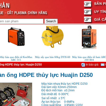
 hàn que điện tử KenMax
Máy sấy que hàn 60kg DYH-60
Máy hàn que điện tử Jasic ARC
ARC 315
200 R04
ống HDPE thủy lực Huajin D250
In báo giá
G
àn ống HDPE thủy lực Huajin D250
Máy hàn nhựa thủy lực HDPE D250
Dải làm việc 63mm-250mm
Độ lệch mối hàn
≤0.2mm
Dải nhiệt độ
0-300℃
Sai số nhiệt
± 5℃
Áp lực thủy lực
0-6MPa
Công suất tổng
3.95kW / 220V