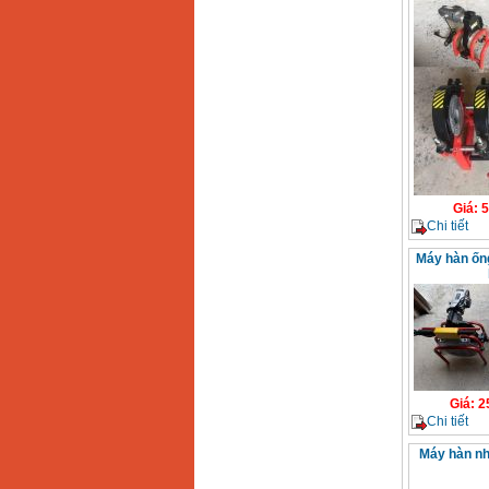
Giá
:
5
Chi tiết
Máy hàn ốn
Giá
:
2
Chi tiết
Máy hàn n