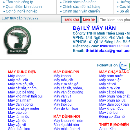
»
Tầm nhìn công ty
»
Chính sách bảo hành
»
Hướng
»
Quan điểm kinh doanh
»
Chinh sách đổi trả hàng
»
Các h
»
Cơ hội nghề nghiệp
»
Chính sách vận chuyển
»
Sơ đồ
Máy hàn que điện tử
Hồng ký HK 200Z
Lượt truy cập: 9398272
Trang chủ
Liên hệ
Giá
:
2770000
VND
ĐẠI LÝ MÁY HÀN
Công ty TNHH Minh Thiên Long - 
VPHN:
14B Ngõ 200 Phố Vĩnh Hư
Bình khí Co2, chai khí
VPHCM:
41 QL1A Đông Lân, Bà 
co2 hàn Mig
Giá
:
1750000
VND
Điện thoại/ Zalo:
0986166533
*
091
thietbiplaza@gmail.c
Email:
Máy hàn tig nhôm
Follow us on
:
Hero AFT 300 AC/DC
Giá
:
50500000
VND
MÁY DÙNG ĐIỆN
MÁY DÙNG PIN
MÁY CHẠY XĂNG 
Máy khoan
Máy khoan
Máy bơm nước
Máy mài, cắt
Máy mài, cắt
Máy phát điện
Máy cưa gỗ, sắt,..
Máy cưa sắt, gỗ,..
Máy cắt cỏ
Máy cắt sắt, nhôm,..
Máy cắt sắt, nhôm,..
Máy cưa xích
Máy hàn que điện tử
KenMax ARC 315
Máy đục bê tông
Máy vặn ốc bulông
Máy cắt bê tông
Giá
:
3550000
VND
Máy khò nhiệt thổi bụi
Máy vặn vít
Máy phun hóa chất
Máy chà nhám
Máy hút bụi
Máy phun áp lực
Máy đánh bóng
Máy thổi bụi
Máy đầm cóc / bàn
Máy soi phay router
Máy dò kim loại
Máy khoan đục
Máy bào gỗ
Máy thổi bụi
Máy hàn bấm Hồng
ký HB4KB (4KVA)
Máy làm mộc
MÁY DÙNG HƠI
Động cơ đầu nổ
Giá
:
14500000
VND
Máy vặn ốc
Máy khoan khí nén
Máy vặn vít
Búa đục khí nén
THIÊT BỊ ĐO ĐIỆN
Súng bắn keo
Máy mài dũa hơi
Ampe Kìm