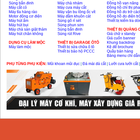
Súng bắn đinh
Máy chà nhám
Đồng hồ vạn năng
Máy cắt cỏ
Máy cưa máy cắt
Đồng hồ chỉ thị ph
Dây cáp hàn Samwon
Máy tỉa hàng rào
Máy vặn bu lông ốc vít
Đồng hồ đo trở các
Korea
Giá
:
105000
VND
Motor động cơ điện
Máy đầm khuôn cát
Đồng hồ đo điện tr
Máy hút ẩm
Súng gõ rỉ sét
Thiết bị kiểm tra d
Máy hút bụi
Súng phun sơn
Máy chà sàn giặt thảm
Súng bắn đinh
THIỆT BỊ QUẢNG
Máy hút chân không
Súng rút Rive
Giá chữ x standy
Máy hàn que điện tử
Giá cuốn banner
Jasic ZX7 200E
Giá
:
2800000
VND
DỤNG CỤ LÀM MỘC
THIÊT BỊ GARAGE ÔTÔ
Khung backdrop
Máy làm mộc
Thiết bị sửa chữa ô tô
Kệ để brochure
Thiết bị bảo hộ PCCC
Quầy bán hàng
Bảng menu chỉ dẫ
Máy hàn tig que Jasic
PHỤ TÙNG PHỤ KIỆN:
Mũi khoan mũi đục
|
Đá mài đá cắt
|
Lưỡi cưa lưỡi cắt
tig 200A (W223)
Giá
:
6800000
VND