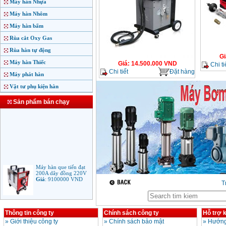
Máy hàn Nhựa
Máy hàn Nhôm
Máy hàn bấm
Rùa cắt Oxy Gas
Rùa hàn tự động
Gi
Máy hàn Thiếc
Giá
:
14.500.000
VND
Chi ti
Chi tiết
Đặt hàng
Máy phát hàn
Vật tư phụ kiện hàn
Sản phẩm bán chạy
Máy hàn que tiến đạt
200A dây đồng 220V
Giá
:
9100000
VND
T
Máy hàn que điện tử
Thông tin công ty
Chính sách công ty
Hỗ trợ 
Jasic ARC 200 R04
Giá
:
5100000
VND
»
Giới thiệu công ty
»
Chính sách bảo mật
»
Hướng