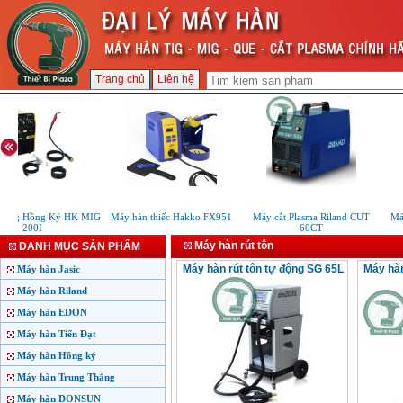
Trang chủ
Liên hệ
 mig Hồng Ký HK MIG
Máy hàn thiếc Hakko FX951
Máy cắt Plasma Riland CUT
Máy
200I
60CT
Máy hàn rút tôn
DANH MỤC SẢN PHẨM
Máy hàn rút tôn tự động SG 65L
Máy hàn
Máy hàn Jasic
Máy hàn Riland
Máy hàn EDON
Máy hàn Tiến Đạt
Máy hàn Hồng ký
Máy hàn Trung Thắng
Máy hàn DONSUN