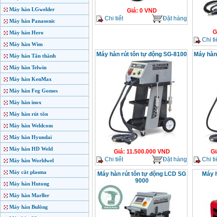
Máy hàn LGwelder
Giá
:
0
VND
Chi tiết
Đặt hàng
Máy hàn Panasonic
G
Máy hàn Hero
Chi ti
Máy hàn Wim
Máy hàn rút tôn tự động SG-8100
Máy hàn
Máy hàn Tân thành
Máy hàn Telwin
Máy hàn KenMax
Máy hàn Feg Gomes
Máy hàn inox
Máy hàn rút tôn
Máy hàn Weldcom
Máy hàn Hyundai
Máy hàn HD Weld
Giá
:
11.500.000
VND
Gi
Chi tiết
Đặt hàng
Chi ti
Máy hàn Worldwel
Máy cắt plasma
Máy hàn rút tôn tự động LCD SG
Máy h
9000
Máy hàn Hutong
Máy hàn Marller
Máy hàn Bulông