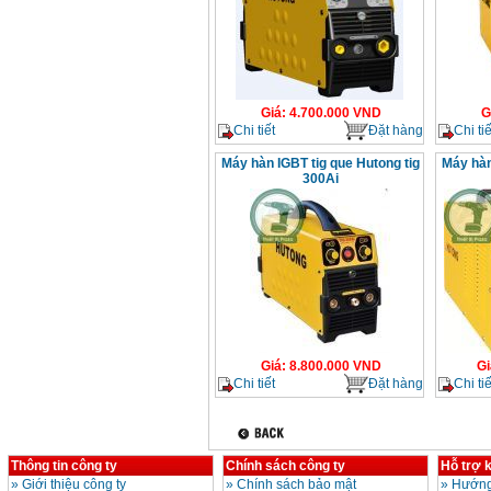
Giá
:
4.700.000
VND
G
Chi tiết
Đặt hàng
Chi tiế
Máy hàn IGBT tig que Hutong tig
Máy hàn
300Ai
Giá
:
8.800.000
VND
Gi
Chi tiết
Đặt hàng
Chi tiế
Thông tin công ty
Chính sách công ty
Hỗ trợ 
»
Giới thiệu công ty
»
Chính sách bảo mật
»
Hướng