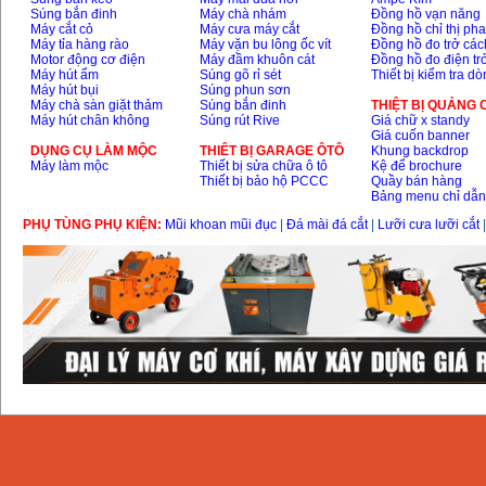
Súng bắn đinh
Máy chà nhám
Đồng hồ vạn năng
Máy cắt cỏ
Máy cưa máy cắt
Đồng hồ chỉ thị ph
Máy tỉa hàng rào
Máy vặn bu lông ốc vít
Đồng hồ đo trở các
Motor động cơ điện
Máy đầm khuôn cát
Đồng hồ đo điện tr
Máy hút ẩm
Súng gõ rỉ sét
Thiết bị kiểm tra d
Máy hút bụi
Súng phun sơn
Máy chà sàn giặt thảm
Súng bắn đinh
THIỆT BỊ QUẢNG
Máy hút chân không
Súng rút Rive
Giá chữ x standy
Giá cuốn banner
DỤNG CỤ LÀM MỘC
THIÊT BỊ GARAGE ÔTÔ
Khung backdrop
Máy làm mộc
Thiết bị sửa chữa ô tô
Kệ để brochure
Thiết bị bảo hộ PCCC
Quầy bán hàng
Bảng menu chỉ dẫ
PHỤ TÙNG PHỤ KIỆN:
Mũi khoan mũi đục
|
Đá mài đá cắt
|
Lưỡi cưa lưỡi cắt