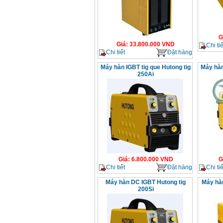
Dây cáp hàn Samwon
Korea
Giá
:
105000
VND
G
Giá
:
33.800.000
VND
Chi tiế
Chi tiết
Đặt hàng
Máy hàn que điện tử
Jasic ZX7 200E
Giá
:
2800000
VND
Máy hàn IGBT tig que Hutong tig
Máy hàn
250Ai
Máy hàn tig que Jasic
tig 200A (W223)
Giá
:
6800000
VND
Giá
:
6.800.000
VND
G
Chi tiết
Đặt hàng
Chi tiế
Máy hàn DC IGBT Hutong tig
Máy hàn
200Si