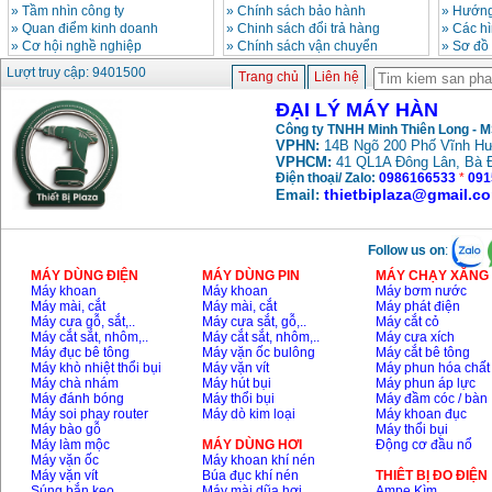
»
Tầm nhìn công ty
»
Chính sách bảo hành
»
Hướng
»
Quan điểm kinh doanh
»
Chinh sách đổi trả hàng
»
Các h
»
Cơ hội nghề nghiệp
»
Chính sách vận chuyển
»
Sơ đồ
Lượt truy cập: 9401500
Trang chủ
Liên hệ
ĐẠI LÝ MÁY HÀN
Công ty TNHH Minh Thiên Long - 
VPHN:
14B Ngõ 200 Phố Vĩnh Hư
VPHCM:
41 QL1A Đông Lân, Bà 
Điện thoại/ Zalo:
0986166533
*
091
thietbiplaza@gmail.c
Email:
Follow us on
:
MÁY DÙNG ĐIỆN
MÁY DÙNG PIN
MÁY CHẠY XĂNG 
Máy khoan
Máy khoan
Máy bơm nước
Máy mài, cắt
Máy mài, cắt
Máy phát điện
Máy cưa gỗ, sắt,..
Máy cưa sắt, gỗ,..
Máy cắt cỏ
Máy cắt sắt, nhôm,..
Máy cắt sắt, nhôm,..
Máy cưa xích
Máy đục bê tông
Máy vặn ốc bulông
Máy cắt bê tông
Máy khò nhiệt thổi bụi
Máy vặn vít
Máy phun hóa chất
Máy chà nhám
Máy hút bụi
Máy phun áp lực
Máy đánh bóng
Máy thổi bụi
Máy đầm cóc / bàn
Máy soi phay router
Máy dò kim loại
Máy khoan đục
Máy bào gỗ
Máy thổi bụi
Máy làm mộc
MÁY DÙNG HƠI
Động cơ đầu nổ
Máy vặn ốc
Máy khoan khí nén
Máy vặn vít
Búa đục khí nén
THIÊT BỊ ĐO ĐIỆN
Súng bắn keo
Máy mài dũa hơi
Ampe Kìm