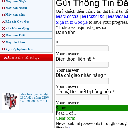
Máy hàn Nhựa
Máy hàn Nhôm
Máy hàn bấm
Rùa cắt Oxy Gas
Rùa hàn tự động
Máy hàn Thiếc
Máy phát hàn
Vật tư phụ kiện hàn
Sản phẩm bán chạy
Máy hàn que tiến đạt
200A dây đồng 220V
Giá
:
9100000
VND
Máy hàn que điện tử
Jasic ARC 200 R04
Giá
:
5100000
VND