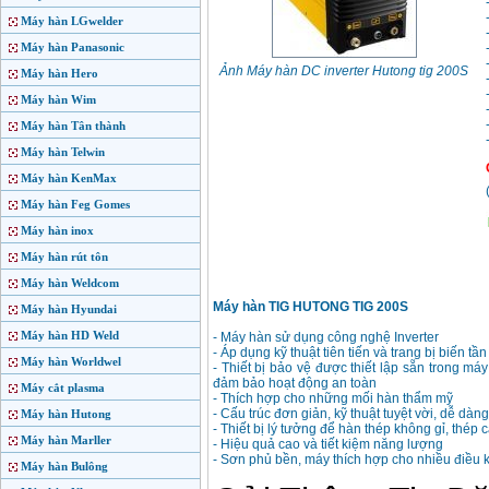
Máy hàn LGwelder
Máy hàn Panasonic
Ảnh Máy hàn DC inverter Hutong tig 200S
Máy hàn Hero
Máy hàn Wim
Máy hàn Tân thành
Máy hàn Telwin
Máy hàn KenMax
Máy hàn Feg Gomes
Máy hàn inox
Máy hàn rút tôn
Máy hàn Weldcom
Máy hàn TIG HUTONG TIG 200S
Máy hàn Hyundai
Máy hàn HD Weld
- Máy hàn sử dụng công nghệ Inverter
- Áp dụng kỹ thuật tiên tiến và trang bị biến t
Máy hàn Worldwel
- Thiết bị bảo vệ được thiết lập sẵn trong máy
đảm bảo hoạt động an toàn
Máy cắt plasma
- Thích hợp cho những mối hàn thẩm mỹ
- Cấu trúc đơn giản, kỹ thuật tuyệt vời, dễ dà
Máy hàn Hutong
- Thiết bị lý tưởng để hàn thép không gỉ, thép 
Máy hàn Marller
- Hiệu quả cao và tiết kiệm năng lượng
- Sơn phủ bền, máy thích hợp cho nhiều điều 
Máy hàn Bulông