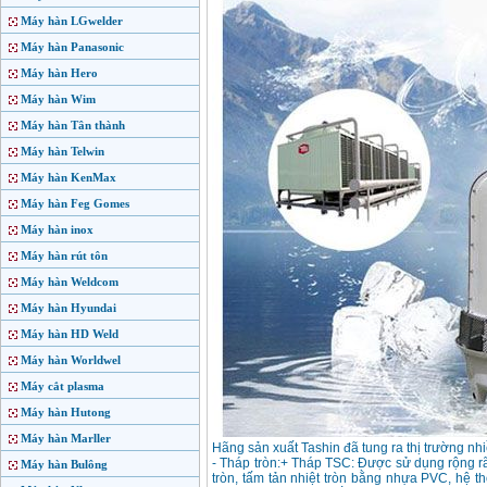
Máy hàn LGwelder
Máy hàn Panasonic
Máy hàn Hero
Máy hàn Wim
Máy hàn Tân thành
Máy hàn Telwin
Máy hàn KenMax
Máy hàn Feg Gomes
Máy hàn inox
Máy hàn rút tôn
Máy hàn Weldcom
Máy hàn Hyundai
Máy hàn HD Weld
Máy hàn Worldwel
Máy cắt plasma
Máy hàn Hutong
Máy hàn Marller
Hãng sản xuất Tashin đã tung ra thị trường nhi
- Tháp tròn:+ Tháp TSC: Được sử dụng rộng rãi
Máy hàn Bulông
tròn, tấm tản nhiệt tròn bằng nhựa PVC, hệ 