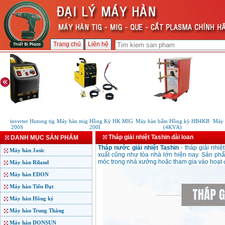
Trang chủ
Liên hệ
C inverter Hutong tig
Máy hàn mig Hồng Ký HK MIG
Máy hàn bấm Hồng ký HB4KB
Máy s
200S
200I
(4KVA)
Tháp giải nhiệt Tashin đài loan
DANH MỤC SẢN PHẨM
Tháp nước giải nhiệt Tashin
- tháp giải nhiệ
Máy hàn Jasic
xuất cũng như tòa nhà lớn hiện nay. Sản phẩ
móc trong nhà xưởng hoặc tham gia vào hoạt đ
Máy hàn Riland
Máy hàn EDON
Máy hàn Tiến Đạt
Máy hàn Hồng ký
Máy hàn Trung Thắng
Máy hàn DONSUN