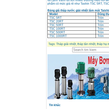
và cạnh tranh tốt với nhiều thương hiệu nổi t
phẩm có mức giá rẻ như Tashin TSC 5RT, TSC 
Bảng giá tháp nước giải nhiệt làm mát Taishi
Model
Dòng th
TSC 5RT
Tròn
TSC 20RT
Tròn
TSC 50RT
Tròn
TSC 100RT
Tròn
TSC 500RT
Tròn
TSC 1000RT
Tròn
Tags:
Tháp giải nhiệt
,
tháp tản nhiệt
,
tháp hạ n
Tin khác