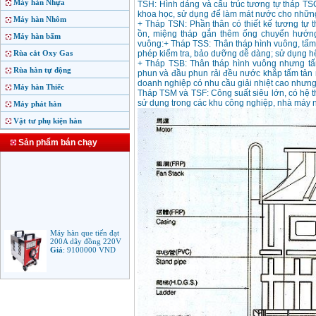
Máy hàn Nhựa
TSH: Hình dáng và cấu trúc tương tự tháp TSC
khoa học, sử dụng để làm mát nước cho nhữn
Máy hàn Nhôm
+ Tháp TSN: Phần thân có thiết kế tương tự
ồn, miệng tháp gắn thêm ống chuyển hướng 
Máy hàn bấm
vuông:+ Tháp TSS: Thân tháp hình vuông, tấm g
Rùa cắt Oxy Gas
phép kiểm tra, bảo dưỡng dễ dàng; sử dụng h
+ Tháp TSB: Thân tháp hình vuông nhưng tấ
Rùa hàn tự động
phun và đầu phun rải đều nước khắp tấm tản n
doanh nghiệp có nhu cầu giải nhiệt cao nhưng 
Máy hàn Thiếc
Tháp TSM và TSF: Công suất siêu lớn, có hệ 
sử dụng trong các khu công nghiệp, nhà máy n
Máy phát hàn
Vật tư phụ kiện hàn
Sản phẩm bán chạy
Máy hàn que tiến đạt
200A dây đồng 220V
Giá
:
9100000
VND
Máy hàn que điện tử
Jasic ARC 200 R04
Giá
:
5100000
VND