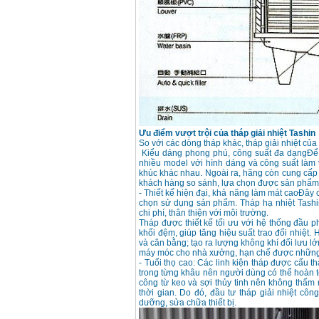
Máy hàn que điện tử
Hồng ký HK 200Z
Giá
:
2770000
VND
Bình khí Co2, chai khí
co2 hàn Mig
Giá
:
1750000
VND
Ưu điểm vượt trội của tháp giải nhiệt Tashin
So với các dòng tháp khác, tháp giải nhiệt củ
Máy hàn tig nhôm
Kiểu dáng phong phú, công suất đa dạngĐể 
Hero AFT 300 AC/DC
nhiều model với hình dáng và công suất làm 
Giá
:
50500000
VND
khúc khác nhau. Ngoài ra, hãng còn cung cấp
khách hàng so sánh, lựa chọn được sản phẩm
- Thiết kế hiện đại, khả năng làm mát caoĐây 
chọn sử dụng sản phẩm. Tháp hạ nhiệt Tashin
chi phí, thân thiện với môi trường.
Máy hàn que điện tử
KenMax ARC 315
Tháp được thiết kế tối ưu với hệ thống đầu 
Giá
:
3550000
VND
khối đệm, giúp tăng hiệu suất trao đổi nhiệt.
và cân bằng; tạo ra lượng không khí đối lưu l
máy móc cho nhà xưởng, hạn chế được những 
- Tuổi thọ cao: Các linh kiện tháp được cấu th
trong từng khâu nên người dùng có thể hoàn t
Máy hàn bấm Hồng
ký HB4KB (4KVA)
công từ keo và sợi thủy tinh nên không thấm 
Giá
:
14500000
VND
thời gian. Do đó, đầu tư tháp giải nhiệt cô
dưỡng, sửa chữa thiết bị.