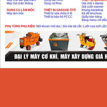
Máy chà sàn giặt thảm
Súng bắn đinh
THIỆT BỊ QUẢNG
Máy hút chân không
Súng rút Rive
Giá chữ x standy
Giá cuốn banner
DỤNG CỤ LÀM MỘC
THIÊT BỊ GARAGE ÔTÔ
Khung backdrop
Máy làm mộc
Thiết bị sửa chữa ô tô
Kệ để brochure
Thiết bị bảo hộ PCCC
Quầy bán hàng
Bảng menu chỉ dẫ
PHỤ TÙNG PHỤ KIỆN:
Mũi khoan mũi đục
|
Đá mài đá cắt
|
Lưỡi cưa lưỡi cắt