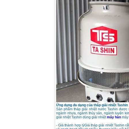
Dây cáp hàn Samwon
Korea
Giá
:
105000
VND
Máy hàn que điện tử
Jasic ZX7 200E
Giá
:
2800000
VND
Máy hàn tig que Jasic
tig 200A (W223)
Giá
:
6800000
VND
Ứng dụng đa dạng của tháp giải nhiệt Tashin
Sản phẩm tháp giải nhiệt nước Tashin được 
ngành nhựa, ngành thủy sản, ngành luyện ki
giải nhiệt Tashin dùng giải nhiệt
máy hàn
máy 
- Giá thành hợp lýGiá tháp giải nhiệt Tashin 