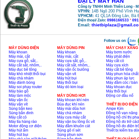
ĐẠI LÝ MÁY HÀN
Công ty TNHH Minh Thiên Long - 
VPHN:
14B Ngõ 200 Phố Vĩnh Hư
VPHCM:
41 QL1A Đông Lân, Bà 
Điện thoại/ Zalo:
0986166533
*
091
thietbiplaza@gmail.c
Email:
Follow us on
:
MÁY DÙNG ĐIỆN
MÁY DÙNG PIN
MÁY CHẠY XĂNG 
Máy khoan
Máy khoan
Máy bơm nước
Máy mài, cắt
Máy mài, cắt
Máy phát điện
Máy cưa gỗ, sắt,..
Máy cưa sắt, gỗ,..
Máy cắt cỏ
Máy cắt sắt, nhôm,..
Máy cắt sắt, nhôm,..
Máy cưa xích
Máy đục bê tông
Máy vặn ốc bulông
Máy cắt bê tông
Máy khò nhiệt thổi bụi
Máy vặn vít
Máy phun hóa chất
Máy chà nhám
Máy hút bụi
Máy phun áp lực
Máy đánh bóng
Máy thổi bụi
Máy đầm cóc / bàn
Máy soi phay router
Máy dò kim loại
Máy khoan đục
Máy bào gỗ
Máy thổi bụi
Máy làm mộc
MÁY DÙNG HƠI
Động cơ đầu nổ
Máy vặn ốc
Máy khoan khí nén
Máy vặn vít
Búa đục khí nén
THIÊT BỊ ĐO ĐIỆN
Súng bắn keo
Máy mài dũa hơi
Ampe Kìm
Súng bắn đinh
Máy chà nhám
Đồng hồ vạn năng
Máy cắt cỏ
Máy cưa máy cắt
Đồng hồ chỉ thị ph
Máy tỉa hàng rào
Máy vặn bu lông ốc vít
Đồng hồ đo trở các
Motor động cơ điện
Máy đầm khuôn cát
Đồng hồ đo điện tr
Máy hút ẩm
Súng gõ rỉ sét
Thiết bị kiểm tra d
Máy hút bụi
Súng phun sơn