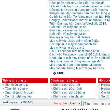
Cách phân biệt máy hàn Tiến Đạt thật giả.
Lịch sử hình thành và phát triển máy hàn Rila
Các loại khí được sử dụng trong cắt Plasma.
Khuyến mãi đặc biệt máy hàn điện tử Hồng k
Cơ hội trúng Bàn Tay Vàng mua máy hàn Hồn
Công ty Robert Bosch mở chi nhánh tại Đà N
Triễn lãm máy hàn Jasic tại VietBuild 2014.
Giới thiệu về máy hàn Jasic.
Giới thiệu về máy hàn Lincoln.
Giới thiệu về máy hàn Miller.
Khái niệm máy hàn cắt plasma.
Mua máy hàn Jasic chính hãng ở đâu.
Hỏi đáp: mua máy khoan nào thì tốt.
Mua máy hàn ở đâu giá rẻ.
Dải IP Facebook mới nhất tháng 6/2013.
Cách vào Facebook ngày 19/6/2013, không cầ
Nhật Bản ra mắt máy khoan hầm lớn nhất thế 
Máy bơm nước tự động tăng áp gia đình.
Máy phay đục tạo rãnh tường Macroza.
Máy cắt rãnh tường Macroza tây ban nha.
Thông tin công ty
Chính sách công ty
Hỗ trợ 
»
Giới thiệu công ty
»
Chính sách bảo mật
»
Hướng
»
Tầm nhìn công ty
»
Chính sách bảo hành
»
Hướng
»
Quan điểm kinh doanh
»
Chinh sách đổi trả hàng
»
Các h
»
Cơ hội nghề nghiệp
»
Chính sách vận chuyển
»
Sơ đồ
Lượt truy cập: 9396443
Trang chủ
Liên hệ