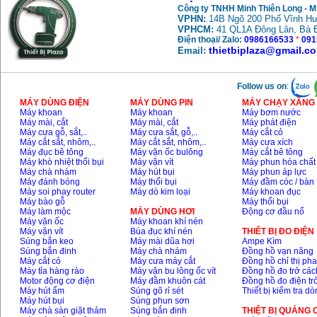
Công ty TNHH Minh Thiên Long - 
VPHN:
14B Ngõ 200 Phố Vĩnh Hư
VPHCM:
41 QL1A Đông Lân, Bà 
Điện thoại/ Zalo:
0986166533
*
091
thietbiplaza@gmail.c
Email:
Follow us on
:
MÁY DÙNG ĐIỆN
MÁY DÙNG PIN
MÁY CHẠY XĂNG 
Máy khoan
Máy khoan
Máy bơm nước
Máy mài, cắt
Máy mài, cắt
Máy phát điện
Máy cưa gỗ, sắt,..
Máy cưa sắt, gỗ,..
Máy cắt cỏ
Máy cắt sắt, nhôm,..
Máy cắt sắt, nhôm,..
Máy cưa xích
Máy đục bê tông
Máy vặn ốc bulông
Máy cắt bê tông
Máy khò nhiệt thổi bụi
Máy vặn vít
Máy phun hóa chất
Máy chà nhám
Máy hút bụi
Máy phun áp lực
Máy đánh bóng
Máy thổi bụi
Máy đầm cóc / bàn
Máy soi phay router
Máy dò kim loại
Máy khoan đục
Máy bào gỗ
Máy thổi bụi
Máy làm mộc
MÁY DÙNG HƠI
Động cơ đầu nổ
Máy vặn ốc
Máy khoan khí nén
Máy vặn vít
Búa đục khí nén
THIÊT BỊ ĐO ĐIỆN
Súng bắn keo
Máy mài dũa hơi
Ampe Kìm
Súng bắn đinh
Máy chà nhám
Đồng hồ vạn năng
Máy cắt cỏ
Máy cưa máy cắt
Đồng hồ chỉ thị ph
Máy tỉa hàng rào
Máy vặn bu lông ốc vít
Đồng hồ đo trở các
Motor động cơ điện
Máy đầm khuôn cát
Đồng hồ đo điện tr
Máy hút ẩm
Súng gõ rỉ sét
Thiết bị kiểm tra d
Máy hút bụi
Súng phun sơn
Máy chà sàn giặt thảm
Súng bắn đinh
THIỆT BỊ QUẢNG