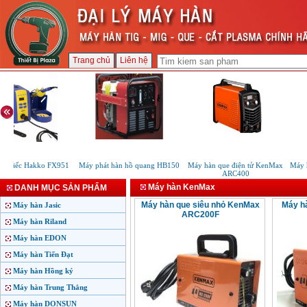
Trang chủ
Liên hệ
 thiếc Hakko FX951
Máy phát hàn hồ quang HB150
Máy hàn que điện tử KenMax
Máy h
ARC400
Máy hàn KenMax
DANH MỤC SẢN PHẨM
Máy hàn que siêu nhỏ KenMax
Máy h
Máy hàn Jasic
ARC200F
Máy hàn Riland
Máy hàn EDON
Máy hàn Tiến Đạt
Máy hàn Hồng ký
Máy hàn Trung Thắng
Máy hàn DONSUN