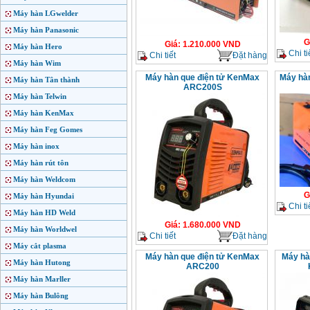
Máy hàn LGwelder
Máy hàn Panasonic
G
Giá
:
1.210.000
VND
Máy hàn Hero
Chi ti
Chi tiết
Đặt hàng
Máy hàn Wim
Máy hàn que điện tử KenMax
Máy hà
Máy hàn Tân thành
ARC200S
Máy hàn Telwin
Máy hàn KenMax
Máy hàn Feg Gomes
Máy hàn inox
Máy hàn rút tôn
Máy hàn Weldcom
G
Máy hàn Hyundai
Chi ti
Máy hàn HD Weld
Giá
:
1.680.000
VND
Máy hàn Worldwel
Chi tiết
Đặt hàng
Máy cắt plasma
Máy hàn que điện tử KenMax
Máy hà
Máy hàn Hutong
ARC200
Máy hàn Marller
Máy hàn Bulông