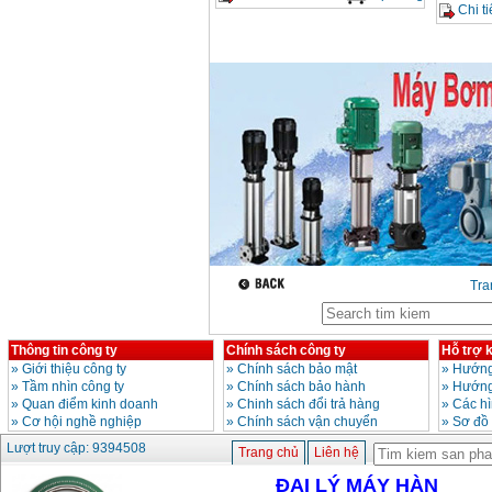
Chi ti
Dây cáp hàn Samwon
Korea
Giá
:
105000
VND
Máy hàn que điện tử
Jasic ZX7 200E
Giá
:
2800000
VND
Máy hàn tig que Jasic
tig 200A (W223)
Giá
:
6800000
VND
Tr
Thông tin công ty
Chính sách công ty
Hỗ trợ 
»
Giới thiệu công ty
»
Chính sách bảo mật
»
Hướng
»
Tầm nhìn công ty
»
Chính sách bảo hành
»
Hướng
»
Quan điểm kinh doanh
»
Chinh sách đổi trả hàng
»
Các h
»
Cơ hội nghề nghiệp
»
Chính sách vận chuyển
»
Sơ đồ
Lượt truy cập: 9394508
Trang chủ
Liên hệ
ĐẠI LÝ MÁY HÀN