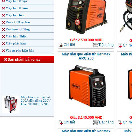
Máy hàn Nhựa
Máy hàn Nhôm
Máy hàn bấm
Rùa cắt Oxy Gas
Rùa hàn tự động
Máy hàn Thiếc
Giá
:
2.590.000
VND
G
Máy phát hàn
Chi tiết
Đặt hàng
Chi ti
Vật tư phụ kiện hàn
Máy hàn que điện tử KenMax
Máy h
ARC 250
Sản phẩm bán chạy
Máy hàn que tiến đạt
200A dây đồng 220V
Giá
:
9100000
VND
Giá
:
3.140.000
VND
G
Máy hàn que điện tử
Chi tiết
Đặt hàng
Chi ti
Jasic ARC 200 R04
Giá
:
5100000
VND
Máy hàn que điện tử KenMax
Máy 