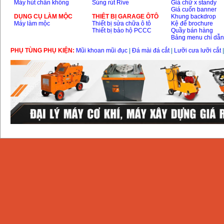
Máy hút chân không
Súng rút Rive
Giá chữ x standy
Giá cuốn banner
DỤNG CỤ LÀM MỘC
THIÊT BỊ GARAGE ÔTÔ
Khung backdrop
Máy làm mộc
Thiết bị sửa chữa ô tô
Kệ để brochure
Thiết bị bảo hộ PCCC
Quầy bán hàng
Bảng menu chỉ dẫ
PHỤ TÙNG PHỤ KIỆN:
Mũi khoan mũi đục
|
Đá mài đá cắt
|
Lưỡi cưa lưỡi cắt