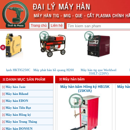
Trang chủ
Liên hệ
TIG lạnh HKTIG250C
Máy phát hàn hồ quang H200
Máy hàn tig que Worldwel
M
350LT (220V)
Máy hàn bấm
DANH MỤC SẢN PHẨM
Máy hàn bấm Hồng ký HB15K
Máy hà
Máy hàn Jasic
(15KVA)
Máy hàn Riland
Máy hàn EDON
Máy hàn Tiến Đạt
Máy hàn Hồng ký
Máy hàn Trung Thắng
Máy hàn DONSUN