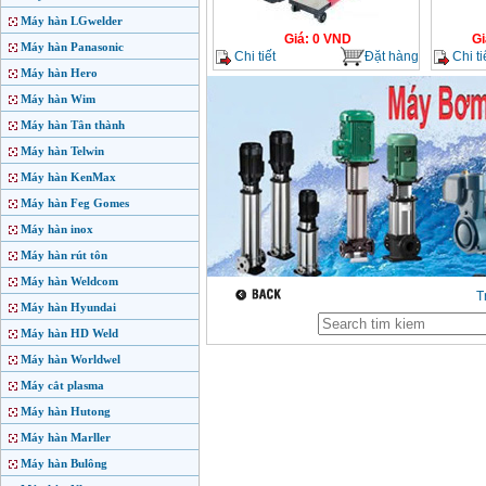
Máy hàn LGwelder
Giá
:
0
VND
Gi
Máy hàn Panasonic
Chi tiết
Đặt hàng
Chi ti
Máy hàn Hero
Máy hàn Wim
Máy hàn Tân thành
Máy hàn Telwin
Máy hàn KenMax
Máy hàn Feg Gomes
Máy hàn inox
Máy hàn rút tôn
Máy hàn Weldcom
T
Máy hàn Hyundai
Máy hàn HD Weld
Máy hàn Worldwel
Máy cắt plasma
Máy hàn Hutong
Máy hàn Marller
Máy hàn Bulông