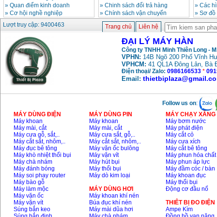
»
Quan điểm kinh doanh
»
Chinh sách đổi trả hàng
»
Các h
»
Cơ hội nghề nghiệp
»
Chính sách vận chuyển
»
Sơ đồ
Máy hàn que điện tử
Lượt truy cập: 9400463
Trang chủ
Liên hệ
Hồng ký HK 200Z
Giá
:
2770000
VND
ĐẠI LÝ MÁY HÀN
Công ty TNHH Minh Thiên Long - 
VPHN:
14B Ngõ 200 Phố Vĩnh Hư
Bình khí Co2, chai khí
VPHCM:
41 QL1A Đông Lân, Bà 
co2 hàn Mig
Điện thoại/ Zalo:
0986166533
*
091
Giá
:
1750000
VND
thietbiplaza@gmail.c
Email:
Follow us on
:
Máy hàn tig nhôm
Hero AFT 300 AC/DC
MÁY DÙNG ĐIỆN
MÁY DÙNG PIN
MÁY CHẠY XĂNG 
Giá
:
50500000
VND
Máy khoan
Máy khoan
Máy bơm nước
Máy mài, cắt
Máy mài, cắt
Máy phát điện
Máy cưa gỗ, sắt,..
Máy cưa sắt, gỗ,..
Máy cắt cỏ
Máy cắt sắt, nhôm,..
Máy cắt sắt, nhôm,..
Máy cưa xích
Máy hàn que điện tử
Máy đục bê tông
Máy vặn ốc bulông
Máy cắt bê tông
KenMax ARC 315
Máy khò nhiệt thổi bụi
Máy vặn vít
Máy phun hóa chất
Giá
:
3550000
VND
Máy chà nhám
Máy hút bụi
Máy phun áp lực
Máy đánh bóng
Máy thổi bụi
Máy đầm cóc / bàn
Máy soi phay router
Máy dò kim loại
Máy khoan đục
Máy bào gỗ
Máy thổi bụi
Máy hàn bấm Hồng
Máy làm mộc
MÁY DÙNG HƠI
Động cơ đầu nổ
ký HB4KB (4KVA)
Máy vặn ốc
Máy khoan khí nén
Giá
:
14500000
VND
Máy vặn vít
Búa đục khí nén
THIÊT BỊ ĐO ĐIỆN
Súng bắn keo
Máy mài dũa hơi
Ampe Kìm
Súng bắn đinh
Máy chà nhám
Đồng hồ vạn năng