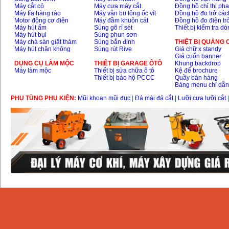
Máy cắt cỏ
Máy cưa máy cắt
Đồng hồ chỉ thị ph
Dây cáp hàn Samwon
Máy tỉa hàng rào
Máy vặn bu lông ốc vít
Đồng hồ đo trở các
Korea
Motor động cơ điện
Máy đầm khuôn cát
Đồng hồ đo điện tr
Giá
:
105000
VND
Máy hút ẩm
Súng gõ rỉ sét
Thiết bị kiểm tra d
Máy hút bụi
Súng phun sơn
Máy chà sàn giặt thảm
Súng bắn đinh
THIỆT BỊ QUẢNG
Máy hút chân không
Súng rút Rive
Giá chữ x standy
Máy hàn que điện tử
Giá cuốn banner
Jasic ZX7 200E
DỤNG CỤ LÀM MỘC
THIÊT BỊ GARAGE ÔTÔ
Khung backdrop
Giá
:
2800000
VND
Máy làm mộc
Thiết bị sửa chữa ô tô
Kệ để brochure
Thiết bị bảo hộ PCCC
Quầy bán hàng
Bảng menu chỉ dẫ
Máy hàn tig que Jasic
PHỤ TÙNG PHỤ KIỆN:
Mũi khoan mũi đục
|
Đá mài đá cắt
|
Lưỡi cưa lưỡi cắt
tig 200A (W223)
Giá
:
6800000
VND