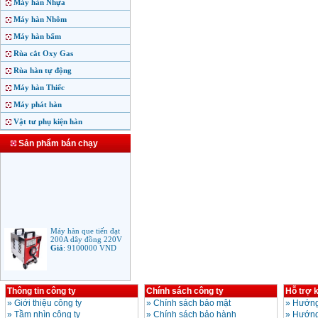
Máy hàn Nhựa
Máy hàn Nhôm
Máy hàn bấm
Rùa cắt Oxy Gas
Rùa hàn tự động
Máy hàn Thiếc
Máy phát hàn
Vật tư phụ kiện hàn
Sản phẩm bán chạy
Máy hàn que tiến đạt
200A dây đồng 220V
Giá
:
9100000
VND
Máy hàn que điện tử
Thông tin công ty
Chính sách công ty
Hỗ trợ 
Jasic ARC 200 R04
»
Giới thiệu công ty
»
Chính sách bảo mật
»
Hướng
Giá
:
5100000
VND
»
Tầm nhìn công ty
»
Chính sách bảo hành
»
Hướng