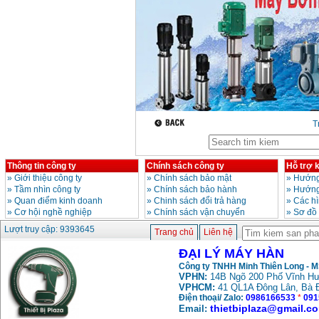
Giá
:
2800000
VND
Máy hàn tig que Jasic
tig 200A (W223)
Giá
:
6800000
VND
T
Thông tin công ty
Chính sách công ty
Hỗ trợ 
»
Giới thiệu công ty
»
Chính sách bảo mật
»
Hướng
»
Tầm nhìn công ty
»
Chính sách bảo hành
»
Hướng
»
Quan điểm kinh doanh
»
Chinh sách đổi trả hàng
»
Các h
»
Cơ hội nghề nghiệp
»
Chính sách vận chuyển
»
Sơ đồ
Lượt truy cập: 9393645
Trang chủ
Liên hệ
ĐẠI LÝ MÁY HÀN
Công ty TNHH Minh Thiên Long - 
VPHN:
14B Ngõ 200 Phố Vĩnh Hư
VPHCM:
41 QL1A Đông Lân, Bà 
Điện thoại/ Zalo:
0986166533
*
091
thietbiplaza@gmail.c
Email: