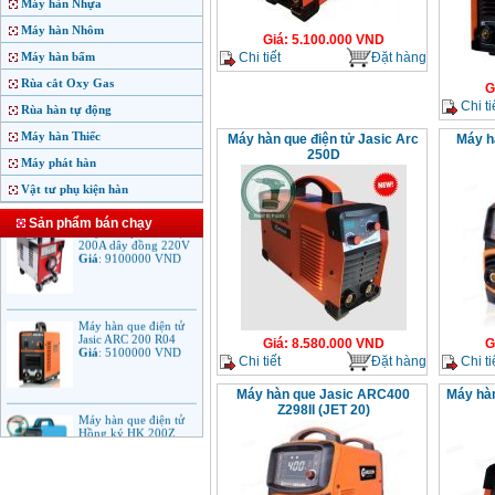
Máy hàn Nhựa
Máy hàn Nhôm
Giá
:
5.100.000
VND
Chi tiết
Đặt hàng
Máy hàn bấm
Rùa cắt Oxy Gas
G
Chi ti
Rùa hàn tự động
Máy hàn Thiếc
Máy hàn que điện tử Jasic Arc
Máy h
250D
Máy phát hàn
Vật tư phụ kiện hàn
Sản phẩm bán chạy
Máy hàn que tiến đạt
200A dây đồng 220V
Giá
:
9100000
VND
Máy hàn que điện tử
Jasic ARC 200 R04
Giá
:
8.580.000
VND
G
Giá
:
5100000
VND
Chi tiết
Đặt hàng
Chi ti
Máy hàn que Jasic ARC400
Máy hàn
Z298II (JET 20)
Máy hàn que điện tử
Hồng ký HK 200Z
Giá
:
2770000
VND