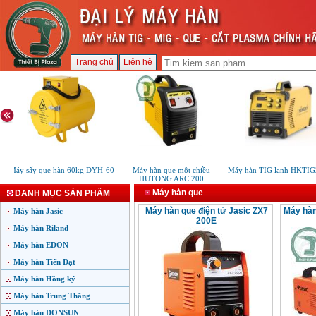
Trang chủ
Liên hệ
Máy sấy que hàn 60kg DYH-60
Máy hàn que một chiều
Máy hàn TIG lạnh HKTIG
HUTONG ARC 200
Máy hàn que
DANH MỤC SẢN PHẨM
Máy hàn que điện tử Jasic ZX7
Máy hàn
Máy hàn Jasic
200E
Máy hàn Riland
Máy hàn EDON
Máy hàn Tiến Đạt
Máy hàn Hồng ký
Máy hàn Trung Thắng
Máy hàn DONSUN