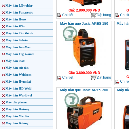
Máy hàn LGwelder
Giá
:
2.800.000
VND
G
Máy hàn Panasonic
Chi tiết
Đặt hàng
Chi ti
Máy hàn Hero
Máy hàn que Jasic ARES 150
Máy hàn
Máy hàn Wim
Máy hàn Tân thành
Máy hàn Telwin
Máy hàn KenMax
Máy hàn Feg Gomes
Máy hàn inox
Máy hàn rút tôn
Giá
:
3.600.000
VND
Máy hàn Weldcom
G
Chi tiết
Đặt hàng
Chi ti
Máy hàn Hyundai
Máy hàn HD Weld
Máy hàn que Jasic ARES 200
Máy hà
Máy hàn Worldwel
Máy cắt plasma
Máy hàn Hutong
Máy hàn Marller
Máy hàn Bulông