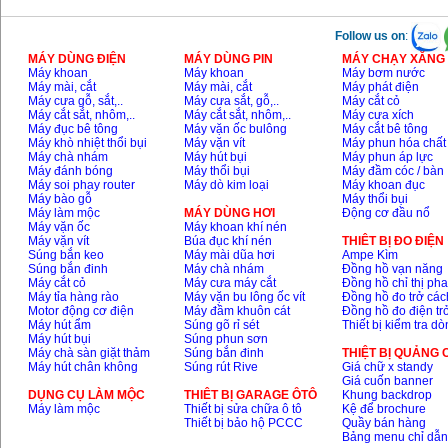
Follow us on
:
MÁY DÙNG ĐIỆN
MÁY DÙNG PIN
MÁY CHẠY XĂNG 
Máy khoan
Máy khoan
Máy bơm nước
Máy mài, cắt
Máy mài, cắt
Máy phát điện
Máy cưa gỗ, sắt,..
Máy cưa sắt, gỗ,..
Máy cắt cỏ
Máy cắt sắt, nhôm,..
Máy cắt sắt, nhôm,..
Máy cưa xích
Máy đục bê tông
Máy vặn ốc bulông
Máy cắt bê tông
Máy khò nhiệt thổi bụi
Máy vặn vít
Máy phun hóa chất
Máy chà nhám
Máy hút bụi
Máy phun áp lực
Máy đánh bóng
Máy thổi bụi
Máy đầm cóc / bàn
Máy soi phay router
Máy dò kim loại
Máy khoan đục
Máy bào gỗ
Máy thổi bụi
Máy làm mộc
MÁY DÙNG HƠI
Động cơ đầu nổ
Máy vặn ốc
Máy khoan khí nén
Máy vặn vít
Búa đục khí nén
THIÊT BỊ ĐO ĐIỆN
Súng bắn keo
Máy mài dũa hơi
Ampe Kìm
Súng bắn đinh
Máy chà nhám
Đồng hồ vạn năng
Máy cắt cỏ
Máy cưa máy cắt
Đồng hồ chỉ thị ph
Máy tỉa hàng rào
Máy vặn bu lông ốc vít
Đồng hồ đo trở các
Motor động cơ điện
Máy đầm khuôn cát
Đồng hồ đo điện tr
Máy hút ẩm
Súng gõ rỉ sét
Thiết bị kiểm tra d
Máy hút bụi
Súng phun sơn
Máy chà sàn giặt thảm
Súng bắn đinh
THIỆT BỊ QUẢNG
Máy hút chân không
Súng rút Rive
Giá chữ x standy
Giá cuốn banner
DỤNG CỤ LÀM MỘC
THIÊT BỊ GARAGE ÔTÔ
Khung backdrop
Máy làm mộc
Thiết bị sửa chữa ô tô
Kệ để brochure
Thiết bị bảo hộ PCCC
Quầy bán hàng
Bảng menu chỉ dẫ