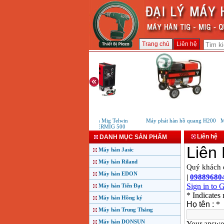
Trang chủ
Liên hệ
Máy hàn Mig Telwin
Máy phát hàn hồ quang H200
Má
MASTERMIG 500
Liên hệ
DANH MỤC SẢN PHẨM
Máy hàn Jasic
Máy hàn Riland
Máy hàn EDON
Máy hàn Tiến Đạt
Máy hàn Hồng ký
Máy hàn Trung Thắng
Máy hàn DONSUN