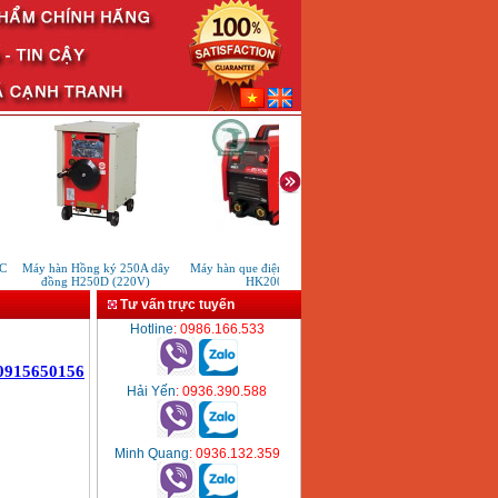
C
Máy hàn Hồng ký 250A dây
Máy hàn que điện tử Hồng ký
Máy hàn que điện tử Ken
đồng H250D (220V)
HK200E
ARC400
Tư vấn trực tuyến
Hotline
: 0986.166.533
Hải Yến
: 0936.390.588
Minh Quang
: 0936.132.359