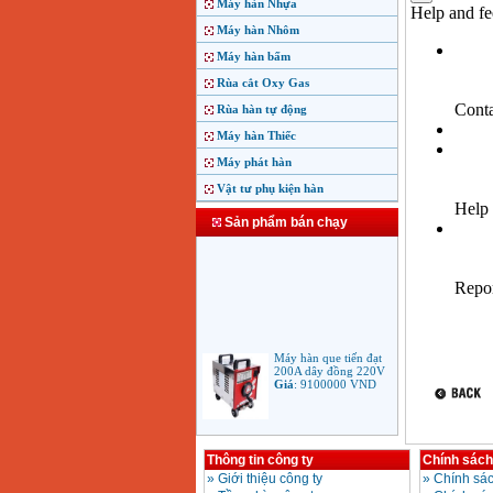
Máy hàn Nhựa
Máy hàn Nhôm
Máy hàn bấm
Rùa cắt Oxy Gas
Rùa hàn tự động
Máy hàn Thiếc
Máy phát hàn
Vật tư phụ kiện hàn
Sản phẩm bán chạy
Máy hàn que tiến đạt
200A dây đồng 220V
Giá
:
9100000
VND
Máy hàn que điện tử
Jasic ARC 200 R04
Thông tin công ty
Chính sách
Giá
:
5100000
VND
»
Giới thiệu công ty
»
Chính sác