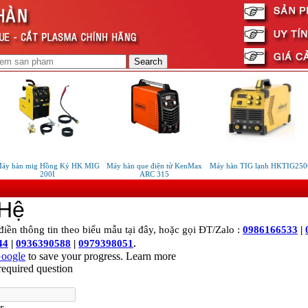
y hàn mig Hồng Ký HK MIG
Máy hàn que điện tử KenMax
Máy hàn TIG lạnh HKTIG250
200I
ARC 315