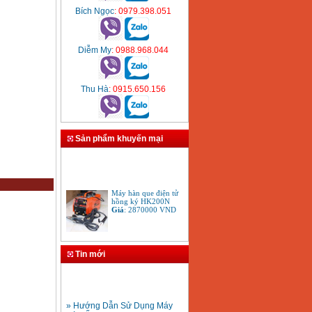
Bích Ngọc
: 0979.398.051
Diễm My
: 0988.968.044
Thu Hà
: 0915.650.156
Sản phẩm khuyến mại
Máy hàn que điện tử
hồng ký HK200N
Giá
:
2870000
VND
Tay cắt mỏ cắt đèn cắt
Tin mới
gió đá oxy gas
Acetylen
Giá
:
650000
VND
» Hướng Dẫn Sử Dụng Máy
Hàn Ống Nhựa HDPE