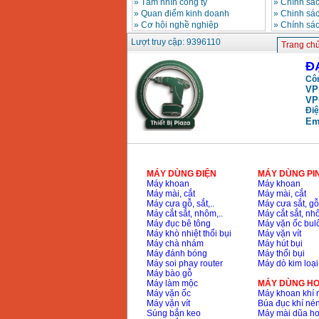
»
Tầm nhìn công ty
»
Chính sá
»
Quan điểm kinh doanh
»
Chinh sác
»
Cơ hội nghề nghiệp
»
Chính sá
Máy hàn que điện tử
Hồng ký HK 200Z
Lượt truy cập: 9396110
Trang ch
Giá
:
2770000
VND
Đ
Côn
VP
Bình khí Co2, chai khí
co2 hàn Mig
VP
Giá
:
1750000
VND
Điệ
Em
Máy hàn tig nhôm
Hero AFT 300 AC/DC
Giá
:
50500000
VND
MÁY DÙNG ĐIỆN
MÁY DÙNG PI
Máy khoan
Máy khoan
Máy mài, cắt
Máy mài, cắt
Máy cưa gỗ, sắt,..
Máy cưa sắt, gỗ,
Máy hàn que điện tử
Máy cắt sắt, nhôm,..
Máy cắt sắt, nhô
KenMax ARC 315
Máy đục bê tông
Máy vặn ốc bul
Giá
:
3550000
VND
Máy khò nhiệt thổi bụi
Máy vặn vít
Máy chà nhám
Máy hút bụi
Máy đánh bóng
Máy thổi bụi
Máy soi phay router
Máy dò kim loại
Máy hàn bấm Hồng
Máy bào gỗ
ký HB4KB (4KVA)
Máy làm mộc
MÁY DÙNG HƠ
Giá
:
14500000
VND
Máy vặn ốc
Máy khoan khí 
Máy vặn vít
Búa đục khí né
Súng bắn keo
Máy mài dũa hơ