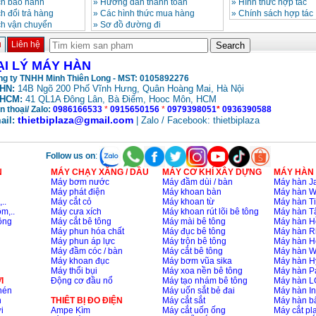
ch bảo hành
»
Hướng dẫn thanh toán
»
Hình thức hợp tác
h đổi trả hàng
»
Các hình thức mua hàng
»
Chính sách hợp tác
ch vận chuyển
»
Sơ đồ đường đi
ủ
Liên hệ
ẠI LÝ MÁY HÀN
g ty TNHH Minh Thiên Long - MST: 0105892276
HN:
14B Ngõ 200 Phố Vĩnh Hưng, Quân Hoàng Mai, Hà Nội
HCM:
41 QL1A Đông Lân, Bà Điểm, Hooc Môn, HCM
n thoại/ Zalo:
0986166533
*
0915650156
*
0979398051
*
0936390588
thietbiplaza@gmail.com
ail:
| Zalo / Facebook: thietbiplaza
Follow us on
:
N
MÁY CHẠY XĂNG / DẦU
MÁY CƠ KHÍ XÂY DỰNG
MÁY HÀN
Máy bơm nước
Máy đầm dùi / bàn
Máy hàn Ja
Máy phát điện
Máy khoan bàn
Máy hàn 
..
Máy cắt cỏ
Máy khoan từ
Máy hàn Ti
m,..
Máy cưa xích
Máy khoan rút lõi bê tông
Máy hàn T
ông
Máy cắt bê tông
Máy mài bê tông
Máy hàn H
Máy phun hóa chất
Máy đục bê tông
Máy hàn R
Máy phun áp lực
Máy trộn bê tông
Máy hàn H
Máy đầm cóc / bàn
Máy cắt bê tông
Máy hàn 
Máy khoan đục
Máy bơm vũa sika
Máy hàn H
Máy thổi bụi
Máy xoa nền bê tông
Máy hàn P
I
Động cơ đầu nổ
Máy tạo nhám bê tông
Máy hàn L
nén
Máy uốn sắt bẻ đai
Máy hàn I
n
THIÊT BỊ ĐO ĐIỆN
Máy cắt sắt
Máy hàn 
i
Ampe Kìm
Máy cắt uốn ống
Máy cắt p