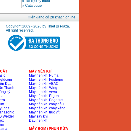
»
Tài liệu kỹ thuật
»
Catalogue
Hiện đang có 28 khách online
Copyright 2009 - 2026 by Thiet Bi Plaza.
All right reserved.
 CẮT
MÁY NÉN KHÍ
sic
Máy nén khí Puma
Weldcom
Máy nén khí Fusheng
ến Đạt
Máy nén khí ABAC
ân Thành
Máy nén khí Wing
ồng ký
Máy nen khí Arwa
iland
Máy nén khí Ergen
ero
Máy nén khí Pegasus
Wim
Máy nén khí chạy dầu
yundai
Máy nén khí chạy xăng
anasonic
Máy nén khí trục vít
G Welder
Máy sấy khí
nox
Đầu nén khí
bấm
lasma
MÁY BƠM / PHUN RỬA