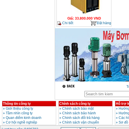
Máy hàn que điện tử
Hồng ký HK 200Z
Giá
:
33.800.000
VND
Giá
:
2770000
VND
Chi tiết
Đặt hàng
Bình khí Co2, chai khí
co2 hàn Mig
Giá
:
1750000
VND
Máy hàn tig nhôm
Hero AFT 300 AC/DC
Giá
:
50500000
VND
T
Máy hàn que điện tử
KenMax ARC 315
Giá
:
3550000
VND
Thông tin công ty
Chính sách công ty
Hỗ trợ 
»
Giới thiệu công ty
»
Chính sách bảo mật
»
Hướng
Máy hàn bấm Hồng
»
Tầm nhìn công ty
»
Chính sách bảo hành
»
Hướng
ký HB4KB (4KVA)
»
Quan điểm kinh doanh
»
Chinh sách đổi trả hàng
»
Các h
Giá
:
14500000
VND
»
Cơ hội nghề nghiệp
»
Chính sách vận chuyển
»
Sơ đồ