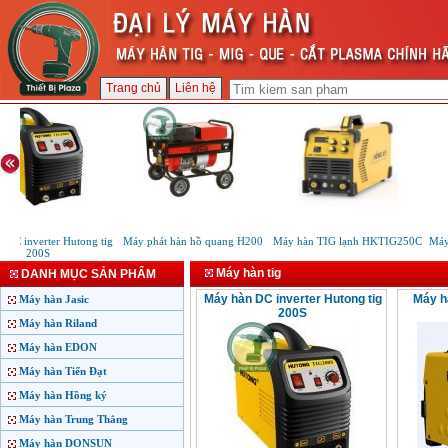
Trang chủ
Liên hệ
DC inverter Hutong tig
Máy phát hàn hồ quang H200
Máy hàn TIG lạnh HKTIG250C
Máy 
200S
Máy hàn tig
DANH MỤC SẢN PHẨM
Máy hàn DC inverter Hutong tig
Máy h
Máy hàn Jasic
200S
Máy hàn Riland
Máy hàn EDON
Máy hàn Tiến Đạt
Máy hàn Hồng ký
Máy hàn Trung Thắng
Máy hàn DONSUN