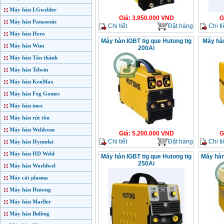
Máy hàn LGwelder
Giá
:
3.950.000
VND
G
Máy hàn Panasonic
Chi tiết
Đặt hàng
Chi ti
Máy hàn Hero
Máy hàn IGBT tig que Hutong tig
Máy hàn
Máy hàn Wim
200Ai
Máy hàn Tân thành
Máy hàn Telwin
Máy hàn KenMax
Máy hàn Feg Gomes
Máy hàn inox
Máy hàn rút tôn
Máy hàn Weldcom
Giá
:
5.200.000
VND
G
Chi tiết
Đặt hàng
Chi ti
Máy hàn Hyundai
Máy hàn HD Weld
Máy hàn IGBT tig que Hutong tig
Máy hàn
250Ai
Máy hàn Worldwel
Máy cắt plasma
Máy hàn Hutong
Máy hàn Marller
Máy hàn Bulông