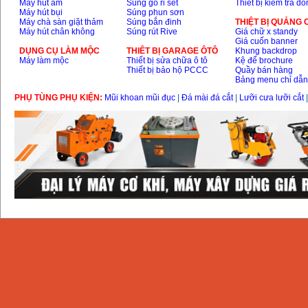
Máy hút ẩm
Súng gõ rỉ sét
Thiết bị kiểm tra d
Máy hút bụi
Súng phun sơn
Máy chà sàn giặt thảm
Súng bắn đinh
THIỆT BỊ QUẢNG
Máy hút chân không
Súng rút Rive
Giá chữ x standy
Giá cuốn banner
DỤNG CỤ LÀM MỘC
THIÊT BỊ GARAGE ÔTÔ
Khung backdrop
Máy làm mộc
Thiết bị sửa chữa ô tô
Kệ để brochure
Thiết bị bảo hộ PCCC
Quầy bán hàng
Bảng menu chỉ dẫ
PHỤ TÙNG PHỤ KIỆN:
Mũi khoan mũi đục
|
Đá mài đá cắt
|
Lưỡi cưa lưỡi cắt