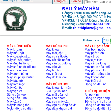
Lượt truy cập: 9406782
Trang chủ
Liên hệ
Dây cáp hàn Samwon
ĐẠI LÝ MÁY HÀN
Korea
Giá
:
105000
VND
Công ty TNHH Minh Thiên Long - 
VPHN:
14B Ngõ 200 Phố Vĩnh Hư
VPHCM:
41 QL1A Đông Lân, Bà 
Điện thoại/ Zalo:
0986166533
*
091
thietbiplaza@gmail.c
Email:
Máy hàn que điện tử
Jasic ZX7 200E
Giá
:
2800000
VND
Follow us on
:
MÁY DÙNG ĐIỆN
MÁY DÙNG PIN
MÁY CHẠY XĂNG 
Máy hàn tig que Jasic
Máy khoan
Máy khoan
Máy bơm nước
tig 200A (W223)
Máy mài, cắt
Máy mài, cắt
Máy phát điện
Giá
:
6800000
VND
Máy cưa gỗ, sắt,..
Máy cưa sắt, gỗ,..
Máy cắt cỏ
Máy cắt sắt, nhôm,..
Máy cắt sắt, nhôm,..
Máy cưa xích
Máy đục bê tông
Máy vặn ốc bulông
Máy cắt bê tông
Máy khò nhiệt thổi bụi
Máy vặn vít
Máy phun hóa chất
Máy chà nhám
Máy hút bụi
Máy phun áp lực
Máy đánh bóng
Máy thổi bụi
Máy đầm cóc / bàn
Máy soi phay router
Máy dò kim loại
Máy khoan đục
Máy bào gỗ
Máy thổi bụi
Máy làm mộc
MÁY DÙNG HƠI
Động cơ đầu nổ
Máy vặn ốc
Máy khoan khí nén
Máy vặn vít
Búa đục khí nén
THIÊT BỊ ĐO ĐIỆN
Súng bắn keo
Máy mài dũa hơi
Ampe Kìm
Súng bắn đinh
Máy chà nhám
Đồng hồ vạn năng
Máy cắt cỏ
Máy cưa máy cắt
Đồng hồ chỉ thị ph
Máy tỉa hàng rào
Máy vặn bu lông ốc vít
Đồng hồ đo trở các
Motor động cơ điện
Máy đầm khuôn cát
Đồng hồ đo điện tr