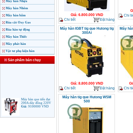
Máy hàn Nhựa
Máy hàn Nhôm
G
Giá
:
6.800.000
VND
Chi ti
Máy hàn bấm
Chi tiết
Đặt hàng
Rùa cắt Oxy Gas
Máy hàn IGBT tig que Hutong tig
Máy hàn
Rùa hàn tự động
300Ai
Máy hàn Thiếc
Máy phát hàn
Vật tư phụ kiện hàn
Sản phẩm bán chạy
Giá
:
8.800.000
VND
Gi
Chi tiết
Đặt hàng
Chi ti
Máy hàn tig que Hutong WSM
Máy hàn que tiến đạt
500
200A dây đồng 220V
Giá
:
9100000
VND
Máy hàn que điện tử
Jasic ARC 200 R04
Giá
:
5100000
VND