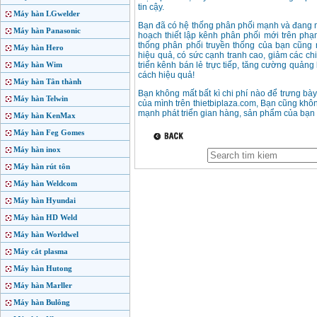
tin cậy.
Máy hàn LGwelder
Bạn đã có hệ thống phân phối mạnh và đang m
Máy hàn Panasonic
hoạch thiết lập kênh phân phối mới trên phạm
thống phân phối truyền thống của bạn cũng
Máy hàn Hero
hiệu quả, có sức cạnh tranh cao, giảm các chi
Máy hàn Wim
triển kênh bán lẻ trực tiếp, tăng cường quả
cách hiệu quả!
Máy hàn Tân thành
Bạn không mất bất kì chi phí nào để trưng b
Máy hàn Telwin
của mình trên thietbiplaza.com, Bạn cũng không
mạnh phát triển gian hàng, sản phẩm của bạn t
Máy hàn KenMax
Máy hàn Feg Gomes
Máy hàn inox
Máy hàn rút tôn
Máy hàn Weldcom
Máy hàn Hyundai
Máy hàn HD Weld
Máy hàn Worldwel
Máy cắt plasma
Máy hàn Hutong
Máy hàn Marller
Máy hàn Bulông