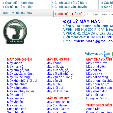
»
Quan điểm kinh doanh
»
Chinh sách đổi trả hàng
»
Các h
»
Cơ hội nghề nghiệp
»
Chính sách vận chuyển
»
Sơ đồ
Máy hàn que điện tử
Lượt truy cập: 9393639
Trang chủ
Liên hệ
Hồng ký HK 200Z
Giá
:
2770000
VND
ĐẠI LÝ MÁY HÀN
Công ty TNHH Minh Thiên Long - 
VPHN:
14B Ngõ 200 Phố Vĩnh Hư
VPHCM:
41 QL1A Đông Lân, Bà 
Bình khí Co2, chai khí
co2 hàn Mig
Điện thoại/ Zalo:
0986166533
*
091
Giá
:
1750000
VND
thietbiplaza@gmail.c
Email:
Follow us on
:
Máy hàn tig nhôm
Hero AFT 300 AC/DC
MÁY DÙNG ĐIỆN
MÁY DÙNG PIN
MÁY CHẠY XĂNG 
Giá
:
50500000
VND
Máy khoan
Máy khoan
Máy bơm nước
Máy mài, cắt
Máy mài, cắt
Máy phát điện
Máy cưa gỗ, sắt,..
Máy cưa sắt, gỗ,..
Máy cắt cỏ
Máy cắt sắt, nhôm,..
Máy cắt sắt, nhôm,..
Máy cưa xích
Máy hàn que điện tử
Máy đục bê tông
Máy vặn ốc bulông
Máy cắt bê tông
KenMax ARC 315
Máy khò nhiệt thổi bụi
Máy vặn vít
Máy phun hóa chất
Giá
:
3550000
VND
Máy chà nhám
Máy hút bụi
Máy phun áp lực
Máy đánh bóng
Máy thổi bụi
Máy đầm cóc / bàn
Máy soi phay router
Máy dò kim loại
Máy khoan đục
Máy bào gỗ
Máy thổi bụi
Máy hàn bấm Hồng
Máy làm mộc
MÁY DÙNG HƠI
Động cơ đầu nổ
ký HB4KB (4KVA)
Máy vặn ốc
Máy khoan khí nén
Giá
:
14500000
VND
Máy vặn vít
Búa đục khí nén
THIÊT BỊ ĐO ĐIỆN
Súng bắn keo
Máy mài dũa hơi
Ampe Kìm
Súng bắn đinh
Máy chà nhám
Đồng hồ vạn năng