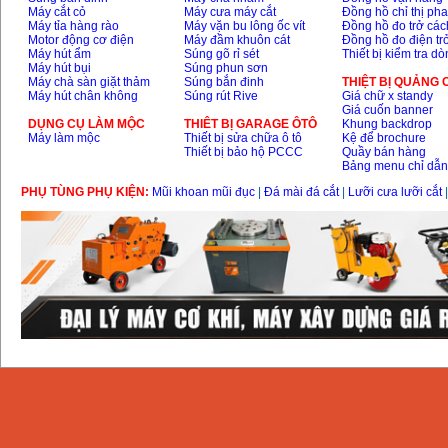
Máy cắt cỏ
Máy cưa máy cắt
Đồng hồ chỉ thị ph
Dây cáp hàn Samwon
Máy tỉa hàng rào
Máy vặn bu lông ốc vít
Đồng hồ đo trở các
Korea
Motor động cơ điện
Máy đầm khuôn cát
Đồng hồ đo điện tr
Giá
:
105000
VND
Máy hút ẩm
Súng gõ rỉ sét
Thiết bị kiểm tra d
Máy hút bụi
Súng phun sơn
Máy chà sàn giặt thảm
Súng bắn đinh
THIỆT BỊ QUẢNG
Máy hút chân không
Súng rút Rive
Giá chữ x standy
Giá cuốn banner
Máy hàn que điện tử
Jasic ZX7 200E
DỤNG CỤ LÀM MỘC
THIÊT BỊ GARAGE ÔTÔ
Khung backdrop
Giá
:
2800000
VND
Máy làm mộc
Thiết bị sửa chữa ô tô
Kệ để brochure
Thiết bị bảo hộ PCCC
Quầy bán hàng
Bảng menu chỉ dẫ
PHỤ TÙNG PHỤ KIỆN:
Mũi khoan mũi đục
|
Đá mài đá cắt
|
Lưỡi cưa lưỡi cắt
Máy hàn tig que Jasic
tig 200A (W223)
Giá
:
6800000
VND