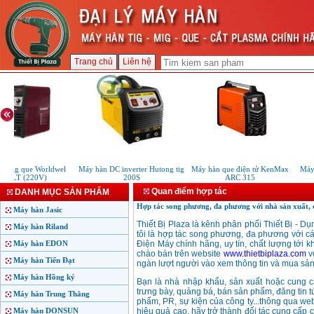
Trang chủ
Liên hệ
n tig que Worldwel
Máy hàn DC inverter Hutong tig
Máy hàn que điện tử KenMax
Máy 
350LT (220V)
200S
ARC 315
Quan điểm hợp tác
DANH MỤC SẢN PHẨM
Hợp tác song phương, đa phương với nhà sản xuất, 
Máy hàn Jasic
Thiết Bị Plaza là kênh phân phối Thiết Bị - D
Máy hàn Riland
tôi là hợp tác song phương, đa phương với cá
Máy hàn EDON
Điện Máy chính hãng, uy tín, chất lượng tới
chào bán trên website
www.thietbiplaza.com
vớ
Máy hàn Tiến Đạt
ngàn lượt người vào xem thông tin và mua sản
Máy hàn Hồng ký
Bạn là nhà nhập khẩu, sản xuất hoặc cung cấ
trưng bày, quảng bá, bán sản phẩm, đăng tin 
Máy hàn Trung Thắng
phẩm, PR, sự kiện của công ty...thông qua web
Máy hàn DONSUN
hiệu quả cao, hãy trở thành đối tác cung cấp 