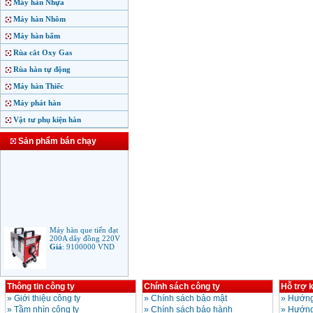
Máy hàn Nhựa
Máy hàn Nhôm
Máy hàn bấm
Rùa cắt Oxy Gas
Rùa hàn tự động
Máy hàn Thiếc
Máy phát hàn
Vật tư phụ kiện hàn
Sản phẩm bán chạy
Máy hàn que tiến đạt
200A dây đồng 220V
Giá
:
9100000
VND
Thông tin công ty
Chính sách công ty
Hỗ trợ 
Máy hàn que điện tử
Jasic ARC 200 R04
»
Giới thiệu công ty
»
Chính sách bảo mật
»
Hướng
Giá
:
5100000
VND
»
Tầm nhìn công ty
»
Chính sách bảo hành
»
Hướng