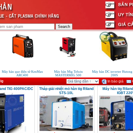
Máy hàn que điện tử KenMax
Máy hàn Mig Telwin
Máy hàn DC inverter Hutong ti
ARC400
MASTERMIG 500
200S
ig
In báo giá
G
land TIG 400PAC/DC
Tháp giải nhiệt mỏ hàn tig Riland
Máy hàn tig Rilan
STS-10L
IGBT 220