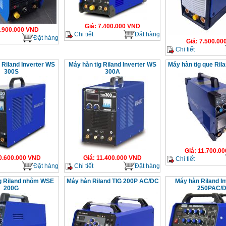
Giá
:
7.400.000
VND
.900.000
VND
Chi tiết
Đặt hàng
Đặt hàng
Giá
:
7.500.00
Chi tiết
 Riland Inverter WS
Máy hàn tig Riland Inverter WS
Máy hàn tig que Ril
300S
300A
Giá
:
11.700.00
0.600.000
VND
Giá
:
11.400.000
VND
Chi tiết
Đặt hàng
Chi tiết
Đặt hàng
ig Riland nhôm WSE
Máy hàn Riland TIG 200P AC/DC
Máy hàn Riland In
200G
250PAC/