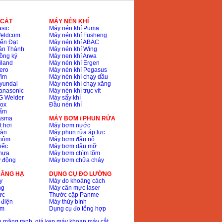
 CẮT
MÁY NÉN KHÍ
sic
Máy nén khí Puma
Weldcom
Máy nén khí Fusheng
ến Đạt
Máy nén khí ABAC
ân Thành
Máy nén khí Wing
ồng ký
Máy nen khí Arwa
iland
Máy nén khí Ergen
ero
Máy nén khí Pegasus
Wim
Máy nén khí chạy dầu
yundai
Máy nén khí chạy xăng
anasonic
Máy nén khí trục vít
G Welder
Máy sấy khí
nox
Đầu nén khí
bấm
lasma
MÁY BƠM / PHUN RỬA
t hơi
Máy bơm nước
hàn
Máy phun rửa áp lực
nhôm
Máy bơm đầu nổ
iếc
Máy bơm dầu mỡ
hựa
Máy bơm chìm tõm
ự động
Máy bơm chữa cháy
 NÂNG HẠ
DỤNG CỤ ĐO LƯỜNG
y
Máy đo khoảng cách
ng
Máy cân mực laser
ực
Thước cặp Panme
 điện
Máy thủy bình
ôm
Dụng cụ đo tổng hợp
ầu măng ranh, giá kẹp máy khoan,máy cắt,..