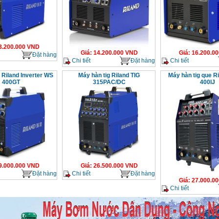
3.200.000
VND
Giá
:
14.200.000
VND
Giá
:
16.200.00
Đặt hàng
Chi tiết
Đặt hàng
Chi tiết
 Riland Inverter WS
Máy hàn tig Riland TIG
Máy hàn tig que 
400GT
315PAC/DC
400IJ
9.000.000
VND
Giá
:
26.500.000
VND
Đặt hàng
Chi tiết
Đặt hàng
Giá
:
27.000.00
Chi tiết