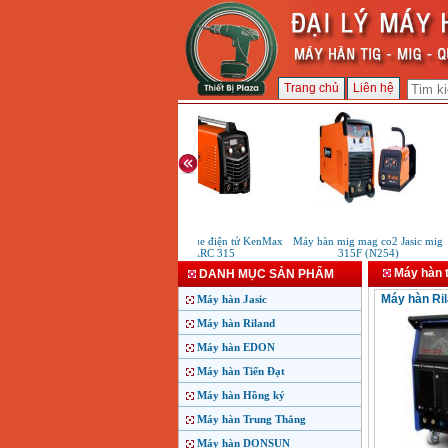
Trang chủ
Liên hệ
Máy hàn que điện tử KenMax
Máy hàn mig mag co2 Jasic mig
ARC 315
315F (N254)
Máy hàn t
DANH MỤC SẢN PHẨM
Máy hàn Ri
Máy hàn Jasic
Máy hàn Riland
Máy hàn EDON
Máy hàn Tiến Đạt
Máy hàn Hồng ký
Máy hàn Trung Thắng
Máy hàn DONSUN