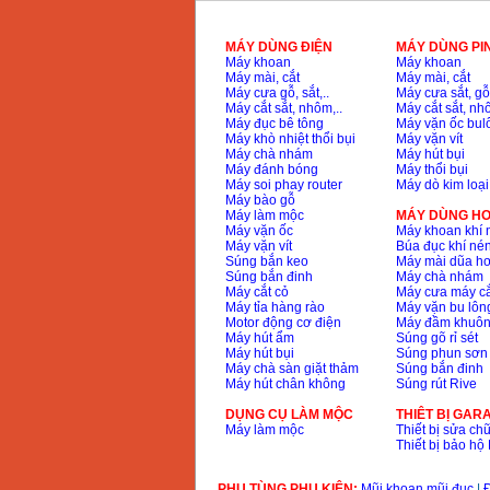
MÁY DÙNG ĐIỆN
MÁY DÙNG PI
Máy khoan
Máy khoan
Máy mài, cắt
Máy mài, cắt
Máy cưa gỗ, sắt,..
Máy cưa sắt, gỗ,
Máy cắt sắt, nhôm,..
Máy cắt sắt, nhô
Máy đục bê tông
Máy vặn ốc bul
Máy khò nhiệt thổi bụi
Máy vặn vít
Máy chà nhám
Máy hút bụi
Máy đánh bóng
Máy thổi bụi
Máy soi phay router
Máy dò kim loại
Máy bào gỗ
Máy làm mộc
MÁY DÙNG HƠ
Máy vặn ốc
Máy khoan khí 
Máy vặn vít
Búa đục khí né
Súng bắn keo
Máy mài dũa hơ
Súng bắn đinh
Máy chà nhám
Máy cắt cỏ
Máy cưa máy cắ
Máy tỉa hàng rào
Máy vặn bu lông
Motor động cơ điện
Máy đầm khuôn
Máy hút ẩm
Súng gõ rỉ sét
Máy hút bụi
Súng phun sơn
Máy chà sàn giặt thảm
Súng bắn đinh
Máy hút chân không
Súng rút Rive
DỤNG CỤ LÀM MỘC
THIÊT BỊ GAR
Máy làm mộc
Thiết bị sửa chữ
Thiết bị bảo h
PHỤ TÙNG PHỤ KIỆN:
Mũi khoan mũi đục
|
Đ