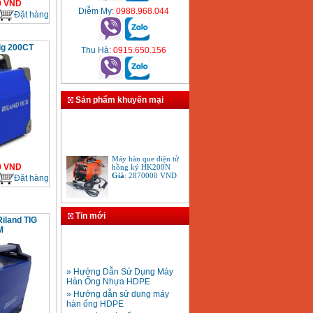
0
VND
Diễm My
: 0988.968.044
Đặt hàng
ig 200CT
Thu Hà
: 0915.650.156
Sản phẩm khuyến mại
Máy hàn que điện tử
hồng ký HK200N
0
VND
Giá
:
2870000
VND
Đặt hàng
Tay cắt mỏ cắt đèn cắt
Tin mới
Riland TIG
gió đá oxy gas
Acetylen
M
Giá
:
650000
VND
» Hướng Dẫn Sử Dụng Máy
Hàn Ống Nhựa HDPE
» Hướng dẫn sử dụng máy
hàn ống HDPE
» Quy trình hàn ống HDPE