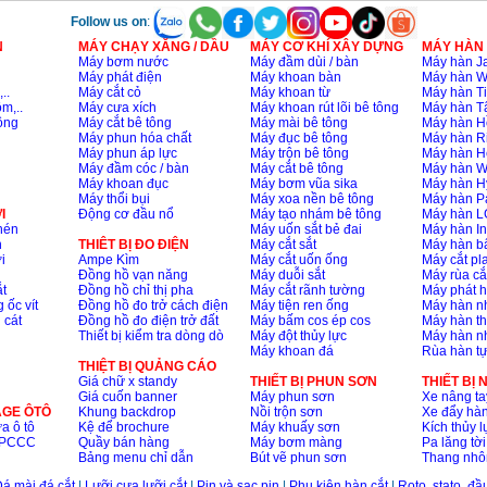
Follow us on
:
N
MÁY CHẠY XĂNG / DẦU
MÁY CƠ KHÍ XÂY DỰNG
MÁY HÀN
Máy bơm nước
Máy đầm dùi / bàn
Máy hàn Ja
Máy phát điện
Máy khoan bàn
Máy hàn 
..
Máy cắt cỏ
Máy khoan từ
Máy hàn Ti
m,..
Máy cưa xích
Máy khoan rút lõi bê tông
Máy hàn T
ông
Máy cắt bê tông
Máy mài bê tông
Máy hàn H
Máy phun hóa chất
Máy đục bê tông
Máy hàn R
Máy phun áp lực
Máy trộn bê tông
Máy hàn H
Máy đầm cóc / bàn
Máy cắt bê tông
Máy hàn 
Máy khoan đục
Máy bơm vũa sika
Máy hàn H
Máy thổi bụi
Máy xoa nền bê tông
Máy hàn P
I
Động cơ đầu nổ
Máy tạo nhám bê tông
Máy hàn L
nén
Máy uốn sắt bẻ đai
Máy hàn I
n
THIÊT BỊ ĐO ĐIỆN
Máy cắt sắt
Máy hàn 
i
Ampe Kìm
Máy cắt uốn ống
Máy cắt p
Đồng hồ vạn năng
Máy duỗi sắt
Máy rùa cắ
t
Đồng hồ chỉ thị pha
Máy cắt rãnh tường
Máy phát 
 ốc vít
Đồng hồ đo trở cách điện
Máy tiện ren ống
Máy hàn 
 cát
Đồng hồ đo điện trở đất
Máy bấm cos ép cos
Máy hàn th
Thiết bị kiểm tra dòng dò
Máy đột thủy lực
Máy hàn n
Máy khoan đá
Rùa hàn t
THIỆT BỊ QUẢNG CÁO
Giá chữ x standy
THIẾT BỊ PHUN SƠN
THIẾT BỊ
Giá cuốn banner
Máy phun sơn
Xe nâng ta
AGE ÔTÔ
Khung backdrop
Nồi trộn sơn
Xe đẩy hà
a ô tô
Kệ để brochure
Máy khuấy sơn
Kích thủy l
ộ PCCC
Quầy bán hàng
Máy bơm màng
Pa lăng tời
Bảng menu chỉ dẫn
Bút vẽ phun sơn
Thang nh
á mài đá cắt
|
Lưỡi cưa lưỡi cắt
|
Pin và sạc pin
|
Phụ kiện hàn cắt
|
Roto, stato, đ