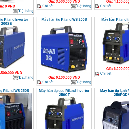
Giá
:
3.500.000
VND
Giá
:
4.100.00
Chi tiết
Đặt hàng
Chi tiết
iá
:
0
VND
Đặt hàng
ig Riland Inverter
Máy hàn tig Riland WS 200S
Máy hàn Riland t
200SE
Giá
:
6.200.00
.500.000
VND
Chi tiết
Đặt hàng
Giá
:
6.100.000
VND
Chi tiết
Đặt hàng
ig Riland WS 250S
Máy hàn tig que Riland Inverter
Máy hàn tig lạnh 
250CT
250PGD