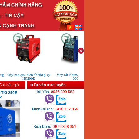
g
Máy hàn que điện tử Hồng ký
Máy cắt Plasma Riland CUT
Máy hàn que điện tử Jasic
HK200E
60CT
200 R04
ửi báo giá
Tư vấn trực tuyến
Hải Yến
: 0936.390.588
d TIG 250E
V
Minh Quang
: 0936.132.359
Bích Ngọc
: 0979.398.051