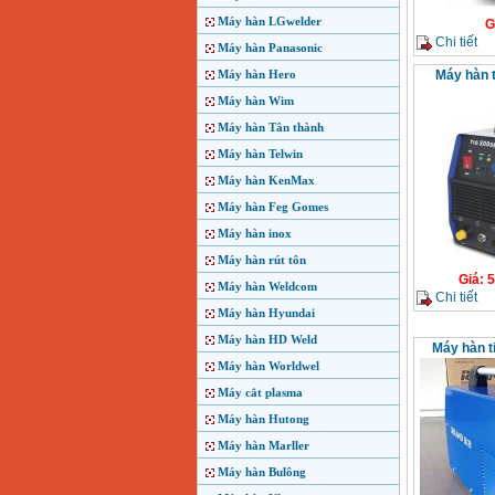
Máy hàn LGwelder
G
Chi tiết
Máy hàn Panasonic
Máy hàn Hero
Máy hàn t
Máy hàn Wim
Máy hàn Tân thành
Máy hàn Telwin
Máy hàn KenMax
Máy hàn Feg Gomes
Máy hàn inox
Máy hàn rút tôn
Giá
:
5
Máy hàn Weldcom
Chi tiết
Máy hàn Hyundai
Máy hàn HD Weld
Máy hàn t
Máy hàn Worldwel
Máy cắt plasma
Máy hàn Hutong
Máy hàn Marller
Máy hàn Bulông