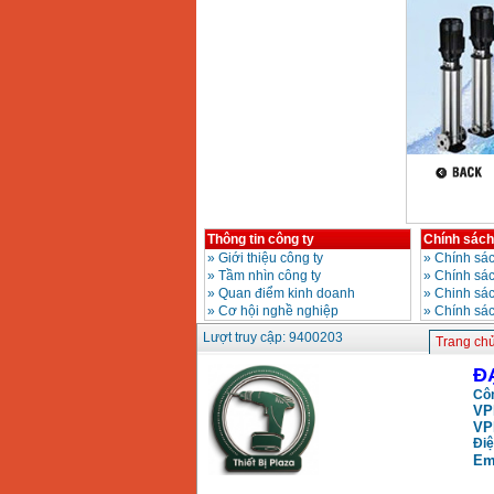
Dây cáp hàn Samwon
Korea
Giá
:
105000
VND
Máy hàn que điện tử
Jasic ZX7 200E
Giá
:
2800000
VND
Máy hàn tig que Jasic
tig 200A (W223)
Giá
:
6800000
VND
Thông tin công ty
Chính sách
»
Giới thiệu công ty
»
Chính sác
»
Tầm nhìn công ty
»
Chính sá
»
Quan điểm kinh doanh
»
Chinh sác
»
Cơ hội nghề nghiệp
»
Chính sá
Lượt truy cập: 9400203
Trang ch
Đ
Côn
VP
VP
Điệ
Em