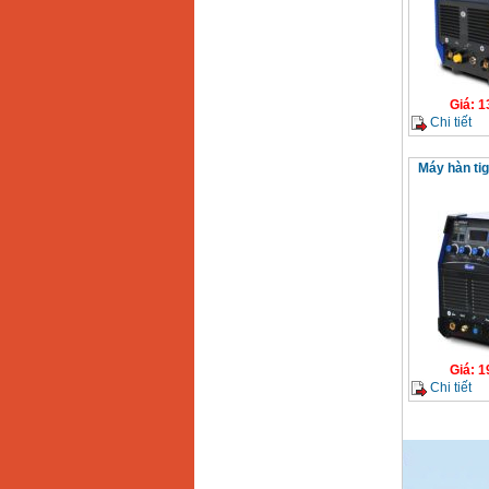
Máy hàn que điện tử
Hồng ký HK 200Z
Giá
:
2770000
VND
Giá
:
1
Chi tiết
Bình khí Co2, chai khí
co2 hàn Mig
Máy hàn tig
Giá
:
1750000
VND
Máy hàn tig nhôm
Hero AFT 300 AC/DC
Giá
:
50500000
VND
Máy hàn que điện tử
KenMax ARC 315
Giá
:
3550000
VND
Giá
:
1
Chi tiết
Máy hàn bấm Hồng
ký HB4KB (4KVA)
Giá
:
14500000
VND