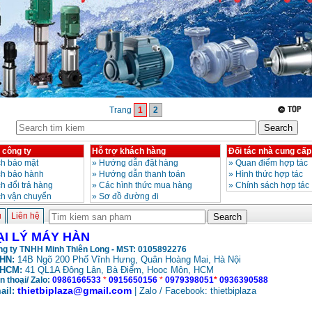
Trang
1
2
 công ty
Hỗ trợ khách hàng
Đối tác nhà cung cấp
h bảo mật
»
Hướng dẫn đặt hàng
»
Quan điểm hợp tác
ch bảo hành
»
Hướng dẫn thanh toán
»
Hình thức hợp tác
h đổi trả hàng
»
Các hình thức mua hàng
»
Chính sách hợp tác
ch vận chuyển
»
Sơ đồ đường đi
ủ
Liên hệ
ẠI LÝ MÁY HÀN
g ty TNHH Minh Thiên Long - MST: 0105892276
HN:
14B Ngõ 200 Phố Vĩnh Hưng, Quân Hoàng Mai, Hà Nội
HCM:
41 QL1A Đông Lân, Bà Điểm, Hooc Môn, HCM
n thoại/ Zalo:
0986166533
*
0915650156
*
0979398051
*
0936390588
thietbiplaza@gmail.com
ail:
| Zalo / Facebook: thietbiplaza