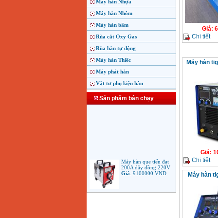
Máy hàn Nhựa
Máy hàn Nhôm
Máy hàn bấm
Giá
:
6
Chi tiết
Rùa cắt Oxy Gas
Rùa hàn tự động
Máy hàn Thiếc
Máy hàn tig
Máy phát hàn
Vật tư phụ kiện hàn
Sản phẩm bán chạy
Giá
:
1
Máy hàn que tiến đạt
Chi tiết
200A dây đồng 220V
Giá
:
9100000
VND
Máy hàn t
Máy hàn que điện tử
Jasic ARC 200 R04
Giá
:
5100000
VND