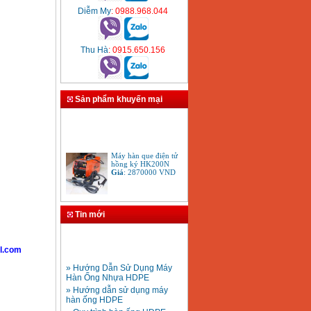
Diễm My
: 0988.968.044
Thu Hà
: 0915.650.156
Sản phẩm khuyến mại
Máy hàn que điện tử
hồng ký HK200N
Giá
:
2870000
VND
Tay cắt mỏ cắt đèn cắt
Tin mới
gió đá oxy gas
Acetylen
Giá
:
650000
VND
l.com
» Hướng Dẫn Sử Dụng Máy
Hàn Ống Nhựa HDPE
» Hướng dẫn sử dụng máy
hàn ống HDPE
» Quy trình hàn ống HDPE