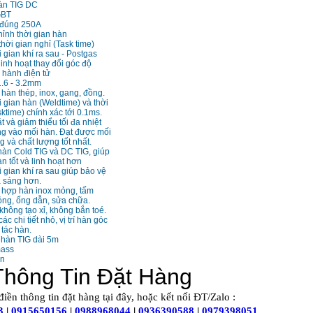
hàn TIG DC
GBT
 đúng 250A
hỉnh thời gian hàn
hời gian nghỉ (Task time)
 gian khí ra sau - Postgas
inh hoạt thay đổi góc độ
 hành điện tử
1.6 - 3.2mm
àn thép, inox, gang, đồng.
i gian hàn (Weldtime) và thời
ktime) chính xác tới 0.1ms.
 và giảm thiểu tối đa nhiệt
ng vào mối hàn. Đạt được mối
 và chất lượng tốt nhất.
àn Cold TIG và DC TIG, giúp
n tốt và linh hoạt hơn
i gian khí ra sau giúp bảo vệ
à sáng hơn.
h hợp hàn inox mỏng, tấm
ng, ống dẫn, sửa chữa.
không tạo xỉ, không bắn toé.
c chi tiết nhỏ, vị trí hàn góc
 tác hàn.
 hàn TIG dài 5m
mass
on