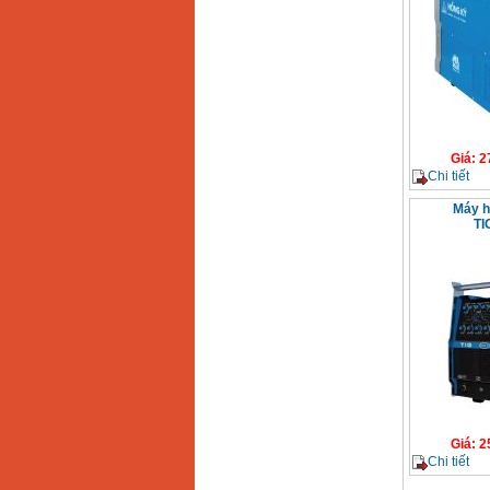
Giá
:
2
Chi tiết
Máy h
TI
Giá
:
2
Chi tiết