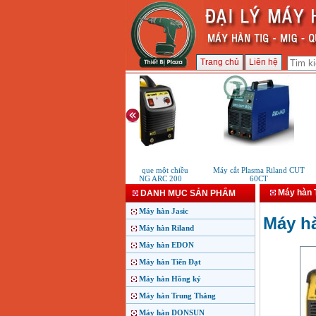
Trang chủ
Liên hệ
Máy hàn que một chiều
Máy cắt Plasma Riland CUT
M
HUTONG ARC 200
60CT
Máy hàn 
DANH MỤC SẢN PHẨM
Máy hàn Jasic
Máy h
Máy hàn Riland
Máy hàn EDON
Máy hàn Tiến Đạt
Máy hàn Hồng ký
Máy hàn Trung Thắng
Máy hàn DONSUN