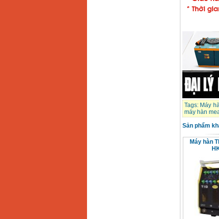
Dây cáp hàn Samwon
Korea
Giá
:
105000
VND
Máy hàn que điện tử
Jasic ZX7 200E
Giá
:
2800000
VND
Máy hàn tig que Jasic
tig 200A (W223)
Giá
:
6800000
VND
Tags:
Máy hà
máy hàn mea
Sản phẩm kh
Máy hàn T
HK