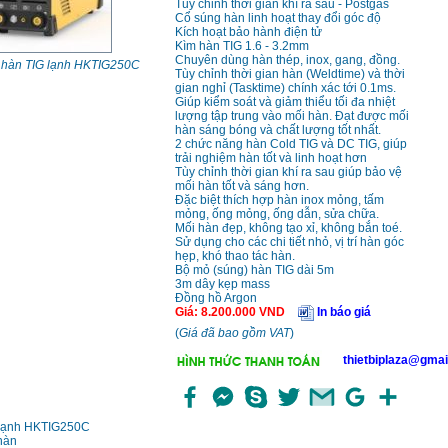
Tuỳ chỉnh thời gian khí ra sau - Postgas
Cổ súng hàn linh hoạt thay đổi góc độ
Kích hoạt bảo hành điện tử
Kìm hàn TIG 1.6 - 3.2mm
Chuyên dùng hàn thép, inox, gang, đồng.
 hàn TIG lạnh HKTIG250C
Tùy chỉnh thời gian hàn (Weldtime) và thời
gian nghỉ (Tasktime) chính xác tới 0.1ms.
Giúp kiểm soát và giảm thiểu tối đa nhiệt
lượng tập trung vào mối hàn. Đạt được mối
hàn sáng bóng và chất lượng tốt nhất.
2 chức năng hàn Cold TIG và DC TIG, giúp
trải nghiệm hàn tốt và linh hoạt hơn
Tùy chỉnh thời gian khí ra sau giúp bảo vệ
mối hàn tốt và sáng hơn.
Đặc biệt thích hợp hàn inox mỏng, tấm
mỏng, ống mỏng, ống dẫn, sửa chữa.
Mối hàn đẹp, không tạo xỉ, không bắn toé.
Sử dụng cho các chi tiết nhỏ, vị trí hàn góc
hẹp, khó thao tác hàn.
Bộ mỏ (súng) hàn TIG dài 5m
3m dây kẹp mass
Đồng hồ Argon
Giá
:
8.200.000
VND
In báo giá
(
Giá đã bao gồm VAT
)
thietbiplaza@gmai
 lạnh HKTIG250C
hàn