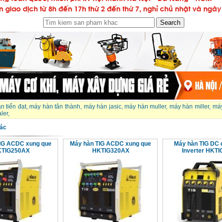
n tiến đạt
,
máy hàn tân thành
,
máy hàn jasic
,
máy hàn muller
,
máy hàn miller
,
máy
ler
,
ác
IG ACDC xung que
Máy hàn TIG ACDC xung que
Máy hàn TIG DC
TIG250AX
HKTIG320AX
Inverter HKT