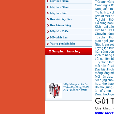
Máy hàn Nhựa
TIG lạnh và 
Công nghệ I
Máy hàn Nhôm
Dòng điện ra
Tig lạnh tuỳ c
Máy hàn bấm
(Weldtime) & t
Rùa cắt Oxy Gas
Tuỳ chỉnh thời
Cổ súng hàn l
Rùa hàn tự động
Kích hoạt bảo
Kìm hàn TIG 
Máy hàn Thiếc
Chuyên dùng h
Tùy chỉnh thờ
Máy phát hàn
gian nghỉ (Tas
Vật tư phụ kiện hàn
Giúp kiểm soát
lượng tập tru
Sản phẩm bán chạy
hàn sáng bóng
2 chức năng h
trải nghiệm hà
Tùy chỉnh thờ
mối hàn tốt v
Đặc biệt thíc
mỏng, ống mỏ
Mối hàn đẹp, 
Sử dụng cho cá
Máy hàn que tiến đạt
hẹp, khó thao
200A dây đồng 220V
Giá
:
9100000
VND
Bộ mỏ (súng)
3m dây kẹp 
Đồng hồ Arg
Máy hàn que điện tử
Jasic ARC 200 R04
Giá
:
5100000
VND