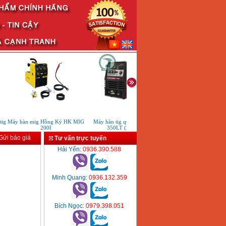
g
Máy hàn mig Hồng Ký HK MIG
Máy hàn tig que Worldwel
Máy hàn tig que Hutong t
200I
350LT (220V)
200A
ửi báo giá
Tư vấn trực tuyến
Hải Yến
: 0936.390.588
Minh Quang
: 0936.132.359
Bích Ngọc
: 0979.398.051