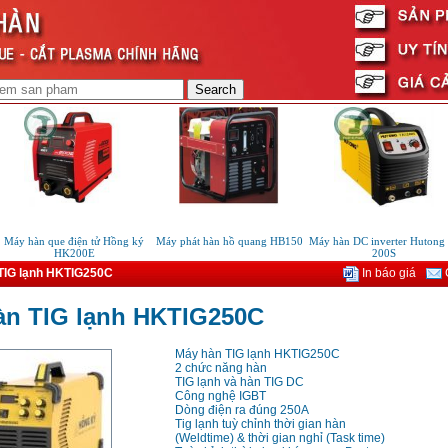
áy hàn que điện tử Hồng ký
Máy phát hàn hồ quang HB150
Máy hàn DC inverter Hutong ti
HK200E
200S
TIG lạnh HKTIG250C
In báo giá
G
àn TIG lạnh HKTIG250C
Máy hàn TIG lạnh HKTIG250C
2 chức năng hàn
TIG lạnh và hàn TIG DC
Công nghệ IGBT
Dòng điện ra đúng 250A
Tig lạnh tuỳ chỉnh thời gian hàn
(Weldtime) & thời gian nghỉ (Task time)