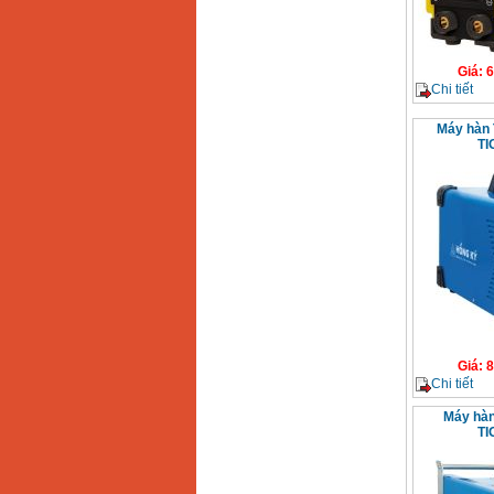
Giá
:
6
Chi tiết
Máy hàn 
TI
Giá
:
8
Chi tiết
Máy hàn
TI