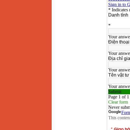
Máy hàn que điện tử
Hồng ký HK 200Z
Giá
:
2770000
VND
Bình khí Co2, chai khí
co2 hàn Mig
Giá
:
1750000
VND
Máy hàn tig nhôm
Hero AFT 300 AC/DC
Giá
:
50500000
VND
Máy hàn que điện tử
KenMax ARC 315
Giá
:
3550000
VND
Máy hàn bấm Hồng
ký HB4KB (4KVA)
Giá
:
14500000
VND