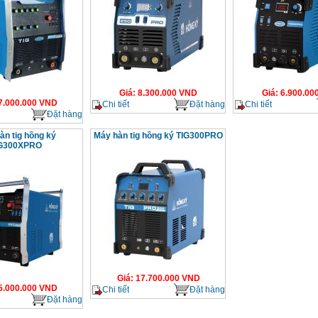
Giá
:
8.300.000
VND
Giá
:
6.900.00
7.000.000
VND
Chi tiết
Đặt hàng
Chi tiết
Đặt hàng
àn tig hồng ký
Máy hàn tig hồng ký TIG300PRO
G300XPRO
Giá
:
17.700.000
VND
5.000.000
VND
Chi tiết
Đặt hàng
Đặt hàng