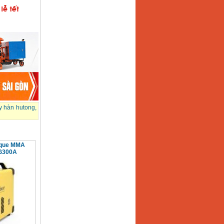
 hàn hutong
,
 que MMA
IG300A