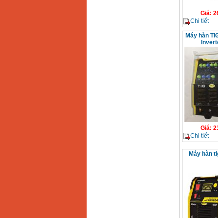
Giá
:
2
Chi tiết
Máy hàn TI
Inver
Giá
:
2
Chi tiết
Máy hàn ti