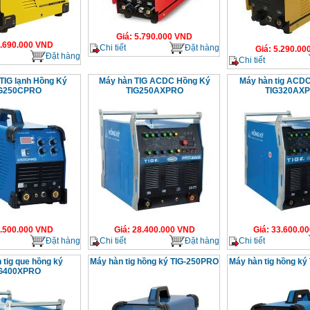
Giá
:
5.790.000
VND
.690.000
VND
Chi tiết
Đặt hàng
Giá
:
5.290.00
Đặt hàng
Chi tiết
TIG lạnh Hồng Ký
Máy hàn TIG ACDC Hồng Ký
Máy hàn tig ACD
G250CPRO
TIG250AXPRO
TIG320AX
.500.000
VND
Giá
:
28.400.000
VND
Giá
:
33.600.00
Đặt hàng
Chi tiết
Đặt hàng
Chi tiết
 tig que hồng ký
Máy hàn tig hồng ký TIG-250PRO
Máy hàn tig hồng k
G400XPRO