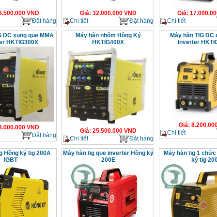
6.500.000
VND
Giá
:
32.000.000
VND
Giá
:
17.000.00
Đặt hàng
Chi tiết
Đặt hàng
Chi tiết
G DC xung que MMA
Máy hàn nhôm Hồng Ký
Máy hàn TIG DC
ter HKTIG300X
HKTIG400X
Inverter HKT
Giá
:
8.200.00
3.000.000
VND
Giá
:
25.500.000
VND
Chi tiết
Đặt hàng
Chi tiết
Đặt hàng
g Hồng ký tig 200A
Máy hàn tig que inverter Hồng ký
Máy hàn tig 1 chứ
IGBT
200E
ký tig 200