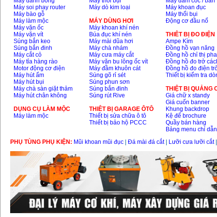
Máy đánh bóng
Máy thổi bụi
Máy đầm cóc / bàn
Máy soi phay router
Máy dò kim loại
Máy khoan đục
Máy bào gỗ
Máy thổi bụi
Máy làm mộc
MÁY DÙNG HƠI
Động cơ đầu nổ
Máy vặn ốc
Máy khoan khí nén
Máy vặn vít
Búa đục khí nén
THIÊT BỊ ĐO ĐIỆN
Súng bắn keo
Máy mài dũa hơi
Ampe Kìm
Súng bắn đinh
Máy chà nhám
Đồng hồ vạn năng
Máy cắt cỏ
Máy cưa máy cắt
Đồng hồ chỉ thị ph
Máy tỉa hàng rào
Máy vặn bu lông ốc vít
Đồng hồ đo trở các
Motor động cơ điện
Máy đầm khuôn cát
Đồng hồ đo điện tr
Máy hút ẩm
Súng gõ rỉ sét
Thiết bị kiểm tra d
Máy hút bụi
Súng phun sơn
Máy chà sàn giặt thảm
Súng bắn đinh
THIỆT BỊ QUẢNG
Máy hút chân không
Súng rút Rive
Giá chữ x standy
Giá cuốn banner
DỤNG CỤ LÀM MỘC
THIÊT BỊ GARAGE ÔTÔ
Khung backdrop
Máy làm mộc
Thiết bị sửa chữa ô tô
Kệ để brochure
Thiết bị bảo hộ PCCC
Quầy bán hàng
Bảng menu chỉ dẫ
PHỤ TÙNG PHỤ KIỆN:
Mũi khoan mũi đục
|
Đá mài đá cắt
|
Lưỡi cưa lưỡi cắt