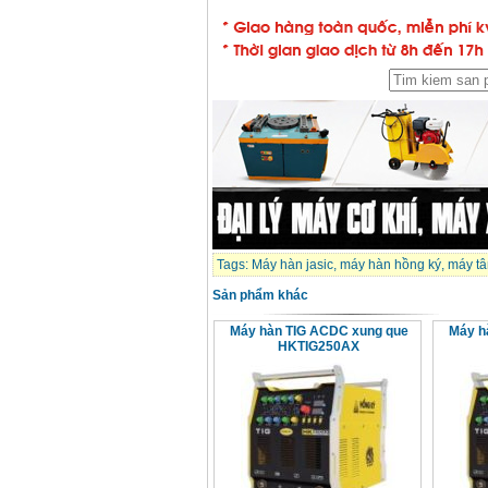
Dây cáp hàn Samwon
Korea
Giá
:
105000
VND
Máy hàn que điện tử
Jasic ZX7 200E
Giá
:
2800000
VND
Máy hàn tig que Jasic
tig 200A (W223)
Giá
:
6800000
VND
Tags:
Máy hàn jasic
,
máy hàn hồng ký
,
máy tâ
Sản phẩm khác
Máy hàn TIG ACDC xung que
Máy h
HKTIG250AX