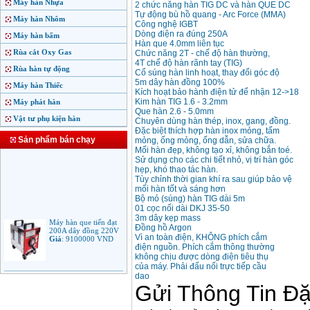
Máy hàn Nhựa
2 chức năng hàn TIG DC và hàn QUE DC
Tự động bù hồ quang - Arc Force (MMA)
Máy hàn Nhôm
Công nghệ IGBT
Dòng điện ra đúng 250A
Máy hàn bấm
Hàn que 4.0mm liên tục
Rùa cắt Oxy Gas
Chức năng 2T - chế độ hàn thường,
4T chế độ hàn rãnh tay (TIG)
Rùa hàn tự động
Cổ súng hàn linh hoạt, thay đổi góc độ
5m dây hàn đồng 100%
Máy hàn Thiếc
Kích hoạt bảo hành điện tử để nhận 12->18
Kim hàn TIG 1.6 - 3.2mm
Máy phát hàn
Que hàn 2.6 - 5.0mm
Vật tư phụ kiện hàn
Chuyên dùng hàn thép, inox, gang, đồng.
Đặc biệt thích hợp hàn inox mỏng, tấm
Sản phẩm bán chạy
mỏng, ống mỏng, ống dẫn, sửa chữa.
Mối hàn đẹp, không tạo xỉ, không bắn toé.
Sử dụng cho các chi tiết nhỏ, vị trí hàn góc
hẹp, khó thao tác hàn.
Tùy chỉnh thời gian khí ra sau giúp bảo vệ
mối hàn tốt và sáng hơn
Bộ mỏ (súng) hàn TIG dài 5m
01 cọc nối dài DKJ 35-50
Máy hàn que tiến đạt
3m dây kẹp mass
200A dây đồng 220V
Đồng hồ Argon
Giá
:
9100000
VND
Vì an toàn điện, KHÔNG phích cắm
điện nguồn. Phích cắm thông thường
không chịu được dòng điện tiêu thụ
của máy. Phải đấu nối trực tiếp cầu
Máy hàn que điện tử
dao
Jasic ARC 200 R04
Giá
:
5100000
VND