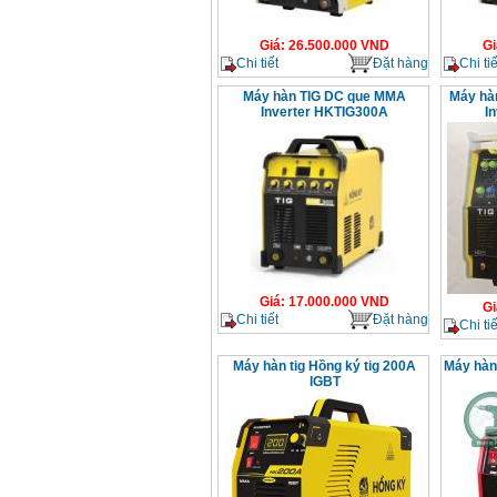
Giá
:
26.500.000
VND
Gi
Chi tiết
Đặt hàng
Chi tiế
Máy hàn TIG DC que MMA
Máy hà
Inverter HKTIG300A
I
Giá
:
17.000.000
VND
Gi
Chi tiết
Đặt hàng
Chi tiế
Máy hàn tig Hồng ký tig 200A
Máy hàn 
IGBT