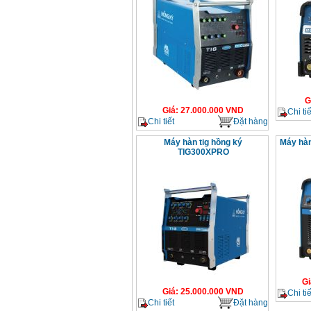
G
Giá
:
27.000.000
VND
Chi tiế
Chi tiết
Đặt hàng
Máy hàn tig hồng ký
Máy hàn
TIG300XPRO
Gi
Giá
:
25.000.000
VND
Chi tiế
Chi tiết
Đặt hàng