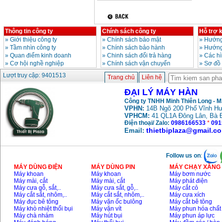
Thông tin công ty
Chính sách công ty
Hỗ trợ 
»
Giới thiệu công ty
»
Chính sách bảo mật
»
Hướng
»
Tầm nhìn công ty
»
Chính sách bảo hành
»
Hướng
»
Quan điểm kinh doanh
»
Chinh sách đổi trả hàng
»
Các h
»
Cơ hội nghề nghiệp
»
Chính sách vận chuyển
»
Sơ đồ
Lượt truy cập: 9401513
Trang chủ
Liên hệ
ĐẠI LÝ MÁY HÀN
Công ty TNHH Minh Thiên Long - 
VPHN:
14B Ngõ 200 Phố Vĩnh Hư
VPHCM:
41 QL1A Đông Lân, Bà 
Điện thoại/ Zalo:
0986166533
*
091
thietbiplaza@gmail.c
Email:
Follow us on
:
MÁY DÙNG ĐIỆN
MÁY DÙNG PIN
MÁY CHẠY XĂNG 
Máy khoan
Máy khoan
Máy bơm nước
Máy mài, cắt
Máy mài, cắt
Máy phát điện
Máy cưa gỗ, sắt,..
Máy cưa sắt, gỗ,..
Máy cắt cỏ
Máy cắt sắt, nhôm,..
Máy cắt sắt, nhôm,..
Máy cưa xích
Máy đục bê tông
Máy vặn ốc bulông
Máy cắt bê tông
Máy khò nhiệt thổi bụi
Máy vặn vít
Máy phun hóa chất
Máy chà nhám
Máy hút bụi
Máy phun áp lực