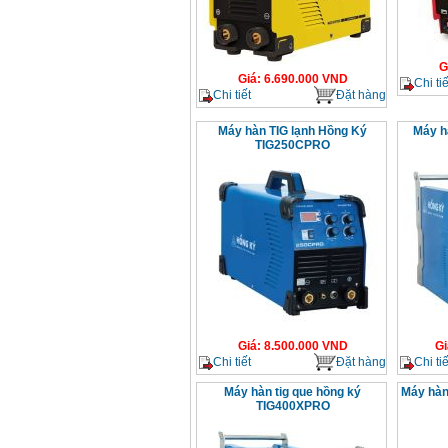
G
Giá
:
6.690.000
VND
Chi tiế
Chi tiết
Đặt hàng
Máy hàn TIG lạnh Hồng Ký
Máy h
TIG250CPRO
Giá
:
8.500.000
VND
Gi
Chi tiết
Đặt hàng
Chi tiế
Máy hàn tig que hồng ký
Máy hàn
TIG400XPRO