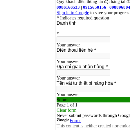
Máy hàn que điện tử
Hồng ký HK 200Z
Giá
:
2770000
VND
Bình khí Co2, chai khí
co2 hàn Mig
Giá
:
1750000
VND
Máy hàn tig nhôm
Hero AFT 300 AC/DC
Giá
:
50500000
VND
Máy hàn que điện tử
KenMax ARC 315
Giá
:
3550000
VND
Máy hàn bấm Hồng
ký HB4KB (4KVA)
Giá
:
14500000
VND