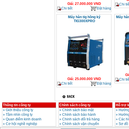
Giá
:
27.000.000
VND
Chi tiế
Chi tiết
Đặt hàng
Máy hàn tig hồng ký
Máy hàn
TIG300XPRO
Gi
Giá
:
25.000.000
VND
Chi tiế
Chi tiết
Đặt hàng
Thông tin công ty
Chính sách công ty
Hỗ trợ 
»
Giới thiệu công ty
»
Chính sách bảo mật
»
Hướng
»
Tầm nhìn công ty
»
Chính sách bảo hành
»
Hướng
»
Quan điểm kinh doanh
»
Chinh sách đổi trả hàng
»
Các h
»
Cơ hội nghề nghiệp
»
Chính sách vận chuyển
»
Sơ đồ