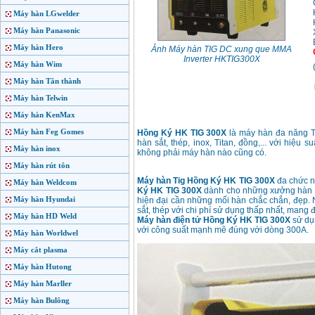
Máy hàn LGwelder
Máy hàn Panasonic
Máy hàn Hero
Ảnh Máy hàn TIG DC xung que MMA
Inverter HKTIG300X
Máy hàn Wim
Máy hàn Tân thành
Máy hàn Telwin
Máy hàn KenMax
Máy hàn Feg Gomes
Hồng Ký HK TIG 300X
là máy hàn đa năng Ti
hàn sắt, thép, inox, Titan, đồng,... với hiệ
Máy hàn inox
không phải máy hàn nào cũng có.
Máy hàn rút tôn
Máy hàn Tig Hồng Ký HK TIG 300X
đa chức n
Máy hàn Weldcom
Ký HK TIG 300X
dành cho những xưởng hàn c
Máy hàn Hyundai
hiện đại cần những mối hàn chắc chắn, đẹp. 
sắt, thép với chi phí sử dụng thấp nhất, mang 
Máy hàn HD Weld
Máy hàn điện tử Hồng Ký HK TIG 300X
sử dụ
với công suất mạnh mẽ đúng với dòng 300A.
Máy hàn Worldwel
Máy cắt plasma
Máy hàn Hutong
Máy hàn Marller
Máy hàn Bulông