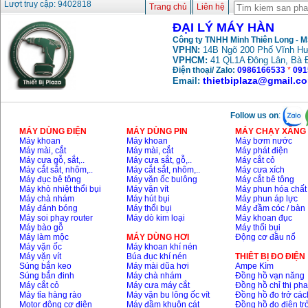
Lượt truy cập: 9402818
Trang chủ
Liên hệ
ĐẠI LÝ MÁY HÀN
Công ty TNHH Minh Thiên Long - 
VPHN:
14B Ngõ 200 Phố Vĩnh Hư
VPHCM:
41 QL1A Đông Lân, Bà 
Điện thoại/ Zalo:
0986166533
*
091
thietbiplaza@gmail.c
Email:
Follow us on
:
MÁY DÙNG ĐIỆN
MÁY DÙNG PIN
MÁY CHẠY XĂNG 
Máy khoan
Máy khoan
Máy bơm nước
Máy mài, cắt
Máy mài, cắt
Máy phát điện
Máy cưa gỗ, sắt,..
Máy cưa sắt, gỗ,..
Máy cắt cỏ
Máy cắt sắt, nhôm,..
Máy cắt sắt, nhôm,..
Máy cưa xích
Máy đục bê tông
Máy vặn ốc bulông
Máy cắt bê tông
Máy khò nhiệt thổi bụi
Máy vặn vít
Máy phun hóa chất
Máy chà nhám
Máy hút bụi
Máy phun áp lực
Máy đánh bóng
Máy thổi bụi
Máy đầm cóc / bàn
Máy soi phay router
Máy dò kim loại
Máy khoan đục
Máy bào gỗ
Máy thổi bụi
Máy làm mộc
MÁY DÙNG HƠI
Động cơ đầu nổ
Máy vặn ốc
Máy khoan khí nén
Máy vặn vít
Búa đục khí nén
THIÊT BỊ ĐO ĐIỆN
Súng bắn keo
Máy mài dũa hơi
Ampe Kìm
Súng bắn đinh
Máy chà nhám
Đồng hồ vạn năng
Máy cắt cỏ
Máy cưa máy cắt
Đồng hồ chỉ thị ph
Máy tỉa hàng rào
Máy vặn bu lông ốc vít
Đồng hồ đo trở các
Motor động cơ điện
Máy đầm khuôn cát
Đồng hồ đo điện tr