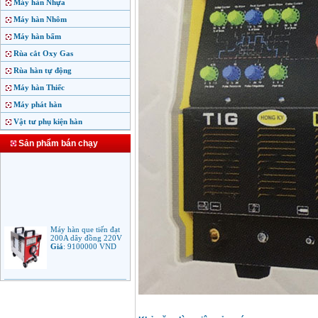
Máy hàn Nhựa
Máy hàn Nhôm
Máy hàn bấm
Rùa cắt Oxy Gas
Rùa hàn tự động
Máy hàn Thiếc
Máy phát hàn
Vật tư phụ kiện hàn
Sản phẩm bán chạy
Máy hàn que tiến đạt
200A dây đồng 220V
Giá
:
9100000
VND
Máy hàn que điện tử
Jasic ARC 200 R04
Giá
:
5100000
VND