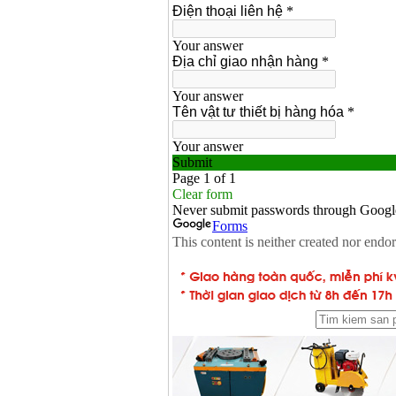
Dây cáp hàn Samwon
Korea
Giá
:
105000
VND
Máy hàn que điện tử
Jasic ZX7 200E
Giá
:
2800000
VND
Máy hàn tig que Jasic
tig 200A (W223)
Giá
:
6800000
VND