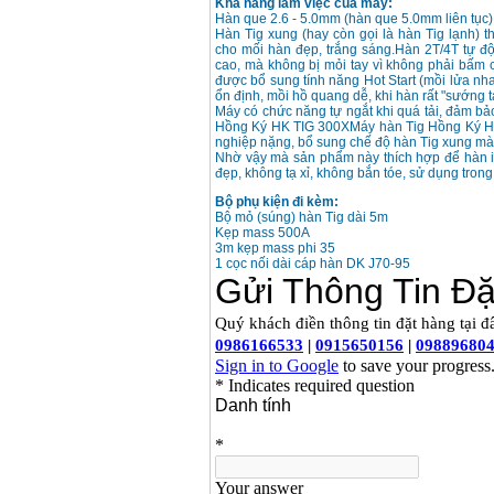
Khả năng làm việc của máy:
Hàn que 2.6 - 5.0mm (hàn que 5.0mm liên tục)
Hàn Tig xung (hay còn gọi là hàn Tig lạnh)
Máy hàn que điện tử
cho mối hàn đẹp, trắng sáng.Hàn 2T/4T tự đ
Hồng ký HK 200Z
cao, mà không bị mỏi tay vì không phải bấm 
Giá
:
2770000
VND
được bổ sung tính năng Hot Start (mồi lửa n
ổn định, mồi hồ quang dễ, khi hàn rất "sướng t
Máy có chức năng tự ngắt khi quá tải, đảm b
Hồng Ký HK TIG 300XMáy hàn Tig Hồng Ký HK
Bình khí Co2, chai khí
nghiệp nặng, bổ sung chế độ hàn Tig xung mà
co2 hàn Mig
Nhờ vậy mà sản phẩm này thích hợp để hàn 
Giá
:
1750000
VND
đẹp, không tạ xỉ, không bắn tóe, sử dụng trong c
Bộ phụ kiện đi kèm:
Bộ mỏ (súng) hàn Tig dài 5m
Máy hàn tig nhôm
Kẹp mass 500A
Hero AFT 300 AC/DC
3m kẹp mass phi 35
Giá
:
50500000
VND
1 cọc nối dài cáp hàn DK J70-95
Máy hàn que điện tử
KenMax ARC 315
Giá
:
3550000
VND
Máy hàn bấm Hồng
ký HB4KB (4KVA)
Giá
:
14500000
VND