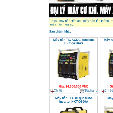
Tags:
Máy hàn tiến đạt
,
máy hàn tân thành
,
m
máy hàn mealer
,
Sản phẩm khác
Máy hàn TIG ACDC xung que
Máy h
HKTIG250AX
Giá
:
26.500.000
VND
Gi
Chi tiết
Đặt hàng
Chi tiế
Máy hàn TIG DC que MMA
Máy
Inverter HKTIG300A