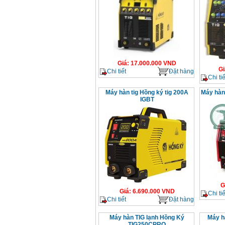
Giá
:
17.000.000
VND
Gi
Chi tiết
Đặt hàng
Chi tiế
Máy hàn tig Hồng ký tig 200A
Máy hàn 
IGBT
G
Giá
:
6.690.000
VND
Chi tiế
Chi tiết
Đặt hàng
Máy hàn TIG lạnh Hồng Ký
Máy h
TIG250CPRO