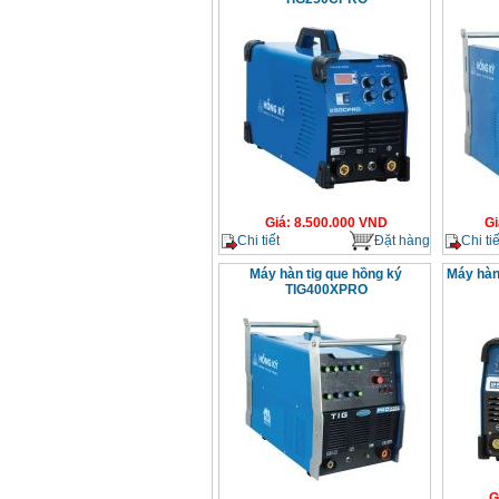
Giá
:
8.500.000
VND
Gi
Chi tiết
Đặt hàng
Chi tiế
Máy hàn tig que hồng ký
Máy hàn
TIG400XPRO
G