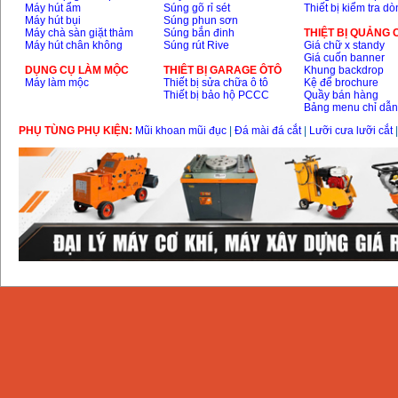
Máy hút ẩm
Súng gõ rỉ sét
Thiết bị kiểm tra d
Máy hút bụi
Súng phun sơn
Máy chà sàn giặt thảm
Súng bắn đinh
THIỆT BỊ QUẢNG
Máy hút chân không
Súng rút Rive
Giá chữ x standy
Giá cuốn banner
DỤNG CỤ LÀM MỘC
THIÊT BỊ GARAGE ÔTÔ
Khung backdrop
Máy làm mộc
Thiết bị sửa chữa ô tô
Kệ để brochure
Thiết bị bảo hộ PCCC
Quầy bán hàng
Bảng menu chỉ dẫ
PHỤ TÙNG PHỤ KIỆN:
Mũi khoan mũi đục
|
Đá mài đá cắt
|
Lưỡi cưa lưỡi cắt