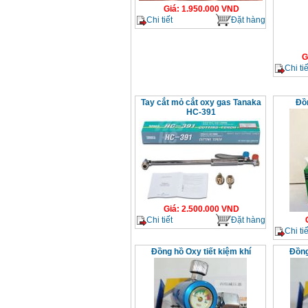
Giá
:
1.950.000
VND
Chi tiết
Đặt hàng
G
Chi tiế
Tay cắt mỏ cắt oxy gas Tanaka
Đồ
HC-391
Giá
:
2.500.000
VND
Chi tiết
Đặt hàng
Chi tiế
Đồng hồ Oxy tiết kiệm khí
Đồng