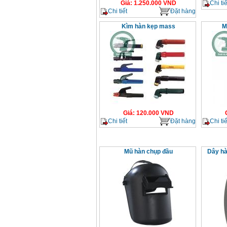
Chi tiế
Giá
:
1.250.000
VND
Chi tiết
Đặt hàng
Kìm hàn kẹp mass
M
Giá
:
120.000
VND
Chi tiết
Đặt hàng
Chi tiế
Mũ hàn chụp đầu
Dây hà