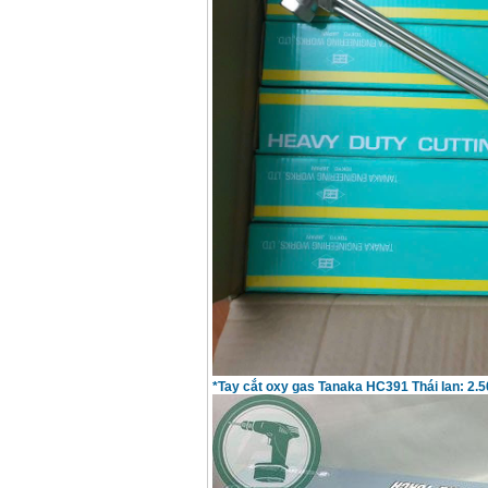
Korea
Giá
:
105000
VND
Máy hàn que điện tử
Jasic ZX7 200E
Giá
:
2800000
VND
Máy hàn tig que Jasic
tig 200A (W223)
Giá
:
6800000
VND
*Tay cắt oxy gas Tanaka HC391 Thái lan: 2.5