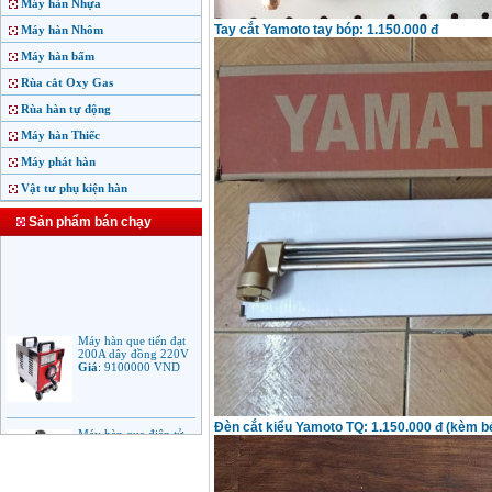
Máy hàn Nhựa
Tay cắt Yamoto tay bóp: 1.150.000 đ
Máy hàn Nhôm
Máy hàn bấm
Rùa cắt Oxy Gas
Rùa hàn tự động
Máy hàn Thiếc
Máy phát hàn
Vật tư phụ kiện hàn
Sản phẩm bán chạy
Máy hàn que tiến đạt
200A dây đồng 220V
Giá
:
9100000
VND
Máy hàn que điện tử
Đèn cắt kiểu Yamoto TQ: 1.150.000 đ (kèm b
Jasic ARC 200 R04
Giá
:
5100000
VND