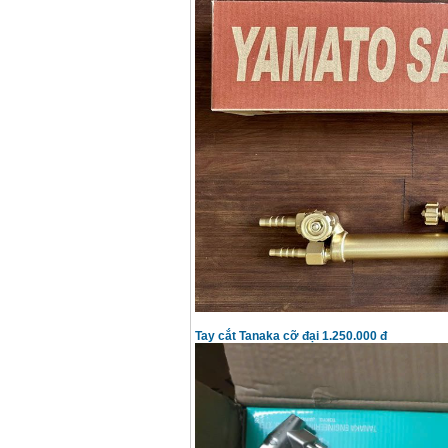
Máy hàn que điện tử
Hồng ký HK 200Z
Giá
:
2770000
VND
Bình khí Co2, chai khí
co2 hàn Mig
Giá
:
1750000
VND
Máy hàn tig nhôm
Hero AFT 300 AC/DC
Giá
:
50500000
VND
Máy hàn que điện tử
KenMax ARC 315
Giá
:
3550000
VND
Tay cắt Tanaka cỡ đại 1.250.000 đ
Máy hàn bấm Hồng
ký HB4KB (4KVA)
Giá
:
14500000
VND
Dây cáp hàn Samwon