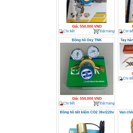
Giá
:
550.000
VND
Chi tiết
Đặt hàng
Chi tiế
Đồng hồ Oxy TNK
Tay hà
Chi tiế
Giá
:
550.000
VND
Chi tiết
Đặt hàng
Đồng hồ tiết kiệm CO2 36v/220v
Van chố