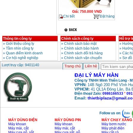
Giá
:
750.000
VND
Chi tiết
Đặt hàng
Thông tin công ty
Chính sách công ty
Hỗ trợ 
»
Giới thiệu công ty
»
Chính sách bảo mật
»
Hướng
»
Tầm nhìn công ty
»
Chính sách bảo hành
»
Hướng
»
Quan điểm kinh doanh
»
Chinh sách đổi trả hàng
»
Các h
»
Cơ hội nghề nghiệp
»
Chính sách vận chuyển
»
Sơ đồ
Lượt truy cập: 9401140
Trang chủ
Liên hệ
ĐẠI LÝ MÁY HÀN
Công ty TNHH Minh Thiên Long - 
VPHN:
14B Ngõ 200 Phố Vĩnh Hư
VPHCM:
41 QL1A Đông Lân, Bà 
Điện thoại/ Zalo:
0986166533
*
091
thietbiplaza@gmail.c
Email:
Follow us on
:
MÁY DÙNG ĐIỆN
MÁY DÙNG PIN
MÁY CHẠY XĂNG 
Máy khoan
Máy khoan
Máy bơm nước
Máy mài, cắt
Máy mài, cắt
Máy phát điện
Máy cưa gỗ, sắt,..
Máy cưa sắt, gỗ,..
Máy cắt cỏ