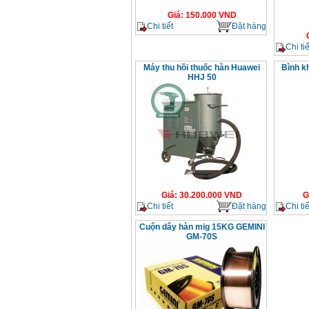
Giá
:
150.000
VND
Chi tiết
Đặt hàng
Chi tiế
Máy thu hồi thuốc hàn Huawei
Bình kh
HHJ 50
Giá
:
30.200.000
VND
G
Chi tiết
Đặt hàng
Chi tiế
Cuộn dây hàn mig 15KG GEMINI
GM-70S