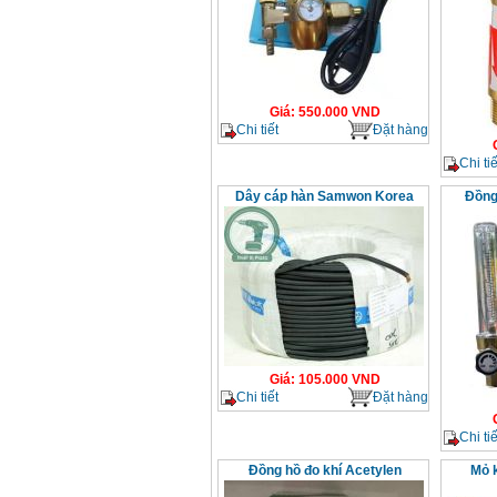
Giá
:
550.000
VND
Chi tiết
Đặt hàng
Chi tiế
Dây cáp hàn Samwon Korea
Đồng
Giá
:
105.000
VND
Chi tiết
Đặt hàng
Chi tiế
Đồng hồ đo khí Acetylen
Mỏ k