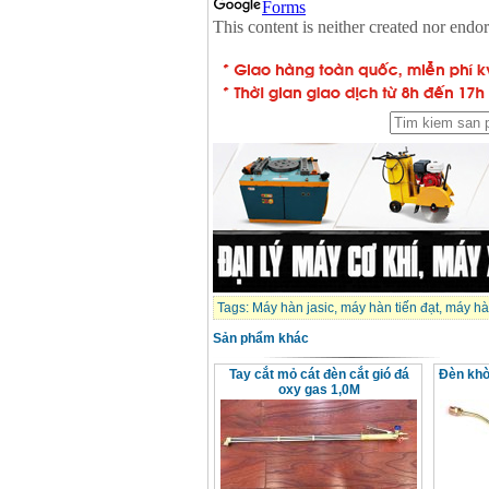
Tags:
Máy hàn jasic
,
máy hàn tiến đạt
,
máy hà
Sản phẩm khác
Tay cắt mỏ cát đèn cắt gió đá
Đèn khò
oxy gas 1,0M