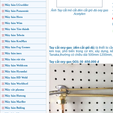
Máy hàn LGwelder
Ảnh Tay cắt mỏ cắt đèn cắt gió đá oxy gas
Máy hàn Panasonic
Acetylen
Máy hàn Hero
Máy hàn Wim
Máy hàn Tân thành
Máy hàn Telwin
Máy hàn KenMax
Máy hàn Feg Gomes
Tay cắt oxy-gas
(
đèn cắt gió đá
) là thiết bị
kim loại, phổ biến trong cơ khí, xây dựng, 
Máy hàn inox
Tanaka,thường có chiều dài 500mm-1200mm, 
Máy hàn rút tôn
Tay cắt oxy gas GO1-30 :650.000 đ
Máy hàn Weldcom
Máy hàn Hyundai
Máy hàn HD Weld
Máy hàn Worldwel
Máy cắt plasma
Máy hàn Hutong
Máy hàn Marller
Máy hàn Bulông