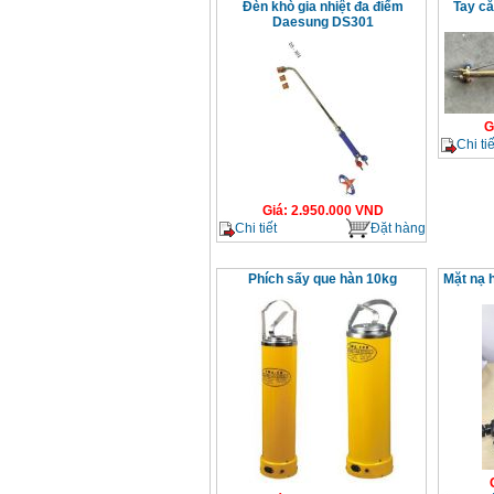
Đèn khò gia nhiệt đa điểm
Tay că
Daesung DS301
G
Chi tiế
Giá
:
2.950.000
VND
Chi tiết
Đặt hàng
Phích sấy que hàn 10kg
Mặt nạ 