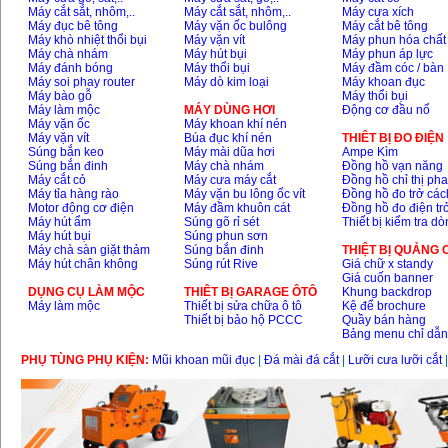
Máy cắt sắt, nhôm,..
Máy cắt sắt, nhôm,..
Máy cưa xích
Máy đục bê tông
Máy vặn ốc bulông
Máy cắt bê tông
Máy khò nhiệt thổi bụi
Máy vặn vít
Máy phun hóa chất
Máy chà nhám
Máy hút bụi
Máy phun áp lực
Máy đánh bóng
Máy thổi bụi
Máy đầm cóc / bàn
Máy soi phay router
Máy dò kim loại
Máy khoan đục
Máy bào gỗ
Máy thổi bụi
Máy làm mộc
MÁY DÙNG HƠI
Động cơ đầu nổ
Máy vặn ốc
Máy khoan khí nén
Máy vặn vít
Búa đục khí nén
THIÊT BỊ ĐO ĐIỆN
Súng bắn keo
Máy mài dũa hơi
Ampe Kìm
Súng bắn đinh
Máy chà nhám
Đồng hồ vạn năng
Máy cắt cỏ
Máy cưa máy cắt
Đồng hồ chỉ thị ph
Máy tỉa hàng rào
Máy vặn bu lông ốc vít
Đồng hồ đo trở các
Motor động cơ điện
Máy đầm khuôn cát
Đồng hồ đo điện tr
Máy hút ẩm
Súng gõ rỉ sét
Thiết bị kiểm tra d
Máy hút bụi
Súng phun sơn
Máy chà sàn giặt thảm
Súng bắn đinh
THIỆT BỊ QUẢNG
Máy hút chân không
Súng rút Rive
Giá chữ x standy
Giá cuốn banner
DỤNG CỤ LÀM MỘC
THIÊT BỊ GARAGE ÔTÔ
Khung backdrop
Máy làm mộc
Thiết bị sửa chữa ô tô
Kệ để brochure
Thiết bị bảo hộ PCCC
Quầy bán hàng
Bảng menu chỉ dẫ
PHỤ TÙNG PHỤ KIỆN:
Mũi khoan mũi đục
|
Đá mài đá cắt
|
Lưỡi cưa lưỡi cắt