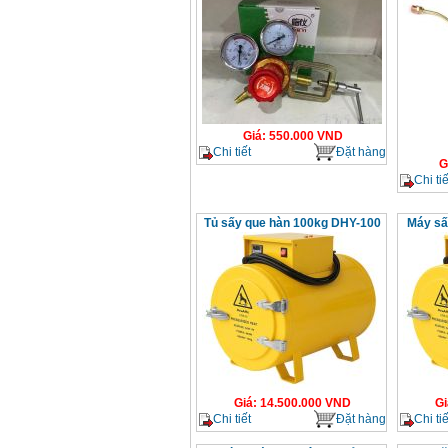
Giá
:
550.000
VND
Chi tiết
Đặt hàng
G
Chi tiế
Tủ sấy que hàn 100kg DHY-100
Máy sấ
Giá
:
14.500.000
VND
Gi
Chi tiết
Đặt hàng
Chi tiế