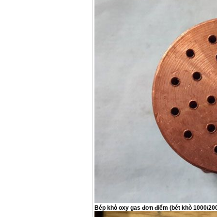
Máy hàn que điện tử
Hồng ký HK 200Z
Giá
:
2770000
VND
Bình khí Co2, chai khí
co2 hàn Mig
Giá
:
1750000
VND
Máy hàn tig nhôm
Hero AFT 300 AC/DC
Giá
:
50500000
VND
Máy hàn que điện tử
KenMax ARC 315
Giá
:
3550000
VND
Máy hàn bấm Hồng
ký HB4KB (4KVA)
Giá
:
14500000
VND
Bép khò oxy gas đơn điểm (bét khò 1000/200
Dây cáp hàn Samwon