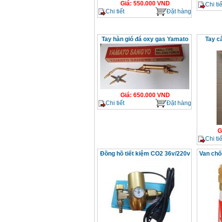
Giá
:
550.000
VND
Chi tiế
Chi tiết
Đặt hàng
Tay hàn gió đá oxy gas Yamato
Tay c
Giá
:
650.000
VND
Chi tiết
Đặt hàng
G
Chi tiế
Đồng hồ tiết kiệm CO2 36v/220v
Van chố