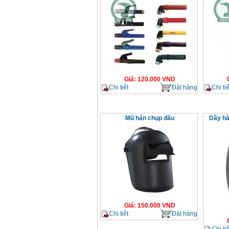
Giá
:
120.000
VND
Chi tiết
Đặt hàng
Chi tiế
Mũ hàn chụp đầu
Dây hà
Giá
:
150.000
VND
Chi tiết
Đặt hàng
Chi tiế