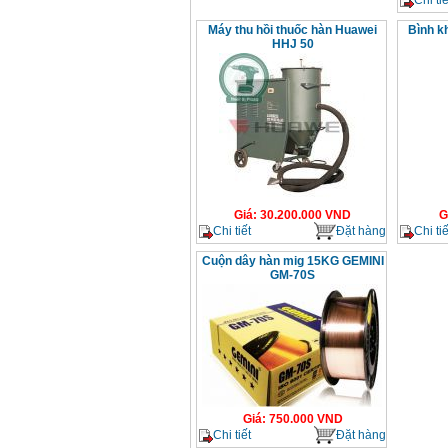
Máy thu hồi thuốc hàn Huawei
Bình kh
HHJ 50
Giá
:
30.200.000
VND
G
Chi tiết
Đặt hàng
Chi tiế
Cuộn dây hàn mig 15KG GEMINI
GM-70S
Giá
:
750.000
VND
Chi tiết
Đặt hàng