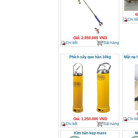
G
Chi tiế
Giá
:
2.950.000
VND
Chi tiết
Đặt hàng
Phích sấy que hàn 10kg
Mặt nạ 
Chi tiế
Giá
:
1.250.000
VND
Chi tiết
Đặt hàng
Kìm hàn kẹp mass
M