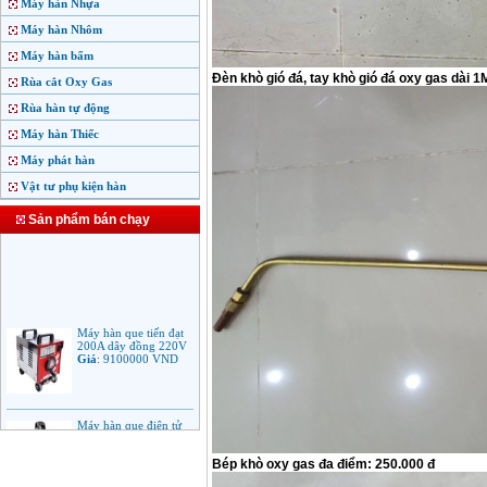
Máy hàn Nhựa
Máy hàn Nhôm
Máy hàn bấm
Đèn khò gió đá, tay khò gió đá oxy gas dài 
Rùa cắt Oxy Gas
Rùa hàn tự động
Máy hàn Thiếc
Máy phát hàn
Vật tư phụ kiện hàn
Sản phẩm bán chạy
Máy hàn que tiến đạt
200A dây đồng 220V
Giá
:
9100000
VND
Máy hàn que điện tử
Jasic ARC 200 R04
Giá
:
5100000
VND
Bép khò oxy gas đa điểm: 250.000 đ