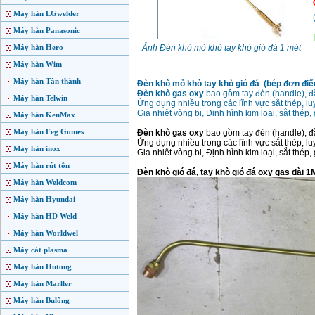
Máy hàn LGwelder
Máy hàn Panasonic
Máy hàn Hero
Ảnh Đèn khò mỏ khò tay khò gió đá 1 mét
Máy hàn Wim
Máy hàn Tân thành
Đèn khò mỏ khò tay khò gió đá (bép đơn điể
Đèn khò gas oxy
bao gồm tay đèn (handle), đầ
Máy hàn Telwin
Ứng dụng nhiều trong các lĩnh vực sắt thép, l
Gia nhiệt vòng bi, Định hình kim loại, sắt thé
Máy hàn KenMax
Máy hàn Feg Gomes
Đèn khò gas oxy
bao gồm tay đèn (handle), đầ
Ứng dụng nhiều trong các lĩnh vực sắt thép, lu
Máy hàn inox
Gia nhiệt vòng bi, Định hình kim loại, sắt thé
Máy hàn rút tôn
Đèn khò gió đá, tay khò gió đá oxy gas dài 
Máy hàn Weldcom
Máy hàn Hyundai
Máy hàn HD Weld
Máy hàn Worldwel
Máy cắt plasma
Máy hàn Hutong
Máy hàn Marller
Máy hàn Bulông