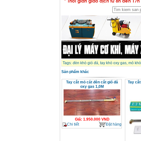
Tags:
đèn khò gió đá
,
tay khò oxy gas
,
mỏ khò
Sản phẩm khác
Tay cắt mỏ cát đèn cắt gió đá
Tay cắ
oxy gas 1,0M
Giá
:
1.950.000
VND
Chi tiết
Đặt hàng