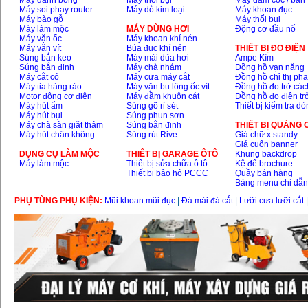
Máy đánh bóng
Máy thổi bụi
Máy đầm cóc / bàn
Máy soi phay router
Máy dò kim loại
Máy khoan đục
Máy bào gỗ
Máy thổi bụi
Máy làm mộc
MÁY DÙNG HƠI
Động cơ đầu nổ
Máy vặn ốc
Máy khoan khí nén
Máy vặn vít
Búa đục khí nén
THIÊT BỊ ĐO ĐIỆN
Súng bắn keo
Máy mài dũa hơi
Ampe Kìm
Súng bắn đinh
Máy chà nhám
Đồng hồ vạn năng
Máy cắt cỏ
Máy cưa máy cắt
Đồng hồ chỉ thị ph
Máy tỉa hàng rào
Máy vặn bu lông ốc vít
Đồng hồ đo trở các
Motor động cơ điện
Máy đầm khuôn cát
Đồng hồ đo điện tr
Máy hút ẩm
Súng gõ rỉ sét
Thiết bị kiểm tra d
Máy hút bụi
Súng phun sơn
Máy chà sàn giặt thảm
Súng bắn đinh
THIỆT BỊ QUẢNG
Máy hút chân không
Súng rút Rive
Giá chữ x standy
Giá cuốn banner
DỤNG CỤ LÀM MỘC
THIÊT BỊ GARAGE ÔTÔ
Khung backdrop
Máy làm mộc
Thiết bị sửa chữa ô tô
Kệ để brochure
Thiết bị bảo hộ PCCC
Quầy bán hàng
Bảng menu chỉ dẫ
PHỤ TÙNG PHỤ KIỆN:
Mũi khoan mũi đục
|
Đá mài đá cắt
|
Lưỡi cưa lưỡi cắt