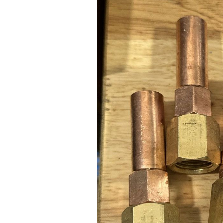
Korea
Giá
:
105000
VND
Máy hàn que điện tử
Jasic ZX7 200E
Giá
:
2800000
VND
Máy hàn tig que Jasic
tig 200A (W223)
Giá
:
6800000
VND