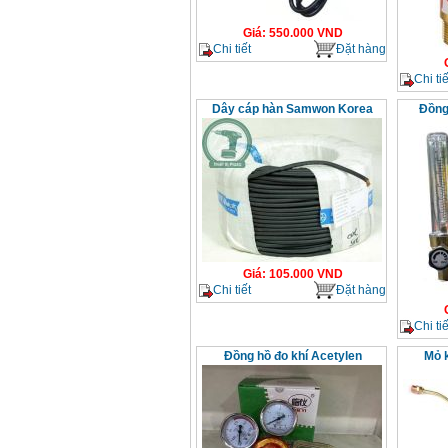
Giá
:
550.000
VND
Chi tiết
Đặt hàng
Chi tiế
Dây cáp hàn Samwon Korea
Đồng
Giá
:
105.000
VND
Chi tiết
Đặt hàng
Chi tiế
Đồng hồ đo khí Acetylen
Mỏ k