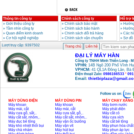
Thông tin công ty
Chính sách công ty
Hỗ trợ 
»
Giới thiệu công ty
»
Chính sách bảo mật
»
Hướng
»
Tầm nhìn công ty
»
Chính sách bảo hành
»
Hướng
»
Quan điểm kinh doanh
»
Chinh sách đổi trả hàng
»
Các h
»
Cơ hội nghề nghiệp
»
Chính sách vận chuyển
»
Sơ đồ
Lượt truy cập: 9397502
Trang chủ
Liên hệ
ĐẠI LÝ MÁY HÀN
Công ty TNHH Minh Thiên Long - 
VPHN:
14B Ngõ 200 Phố Vĩnh Hư
VPHCM:
41 QL1A Đông Lân, Bà 
Điện thoại/ Zalo:
0986166533
*
091
thietbiplaza@gmail.c
Email:
Follow us on
:
MÁY DÙNG ĐIỆN
MÁY DÙNG PIN
MÁY CHẠY XĂNG 
Máy khoan
Máy khoan
Máy bơm nước
Máy mài, cắt
Máy mài, cắt
Máy phát điện
Máy cưa gỗ, sắt,..
Máy cưa sắt, gỗ,..
Máy cắt cỏ
Máy cắt sắt, nhôm,..
Máy cắt sắt, nhôm,..
Máy cưa xích
Máy đục bê tông
Máy vặn ốc bulông
Máy cắt bê tông
Máy khò nhiệt thổi bụi
Máy vặn vít
Máy phun hóa chất
Máy chà nhám
Máy hút bụi
Máy phun áp lực