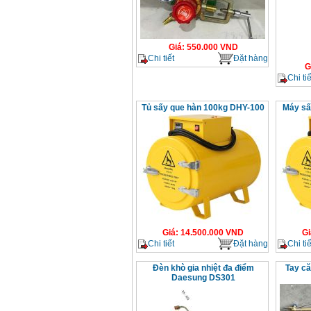
Giá
:
550.000
VND
Chi tiết
Đặt hàng
G
Chi tiế
Tủ sấy que hàn 100kg DHY-100
Máy sấ
Giá
:
14.500.000
VND
Gi
Chi tiết
Đặt hàng
Chi tiế
Đèn khò gia nhiệt đa điểm
Tay că
Daesung DS301