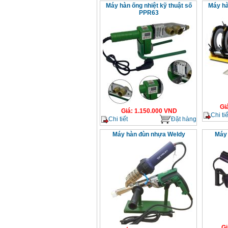
Máy hàn ống nhiệt kỹ thuật số
Máy hà
PPR63
Gi
Giá
:
1.150.000
VND
Chi tiế
Chi tiết
Đặt hàng
Máy hàn đùn nhựa Weldy
Máy 
Gi