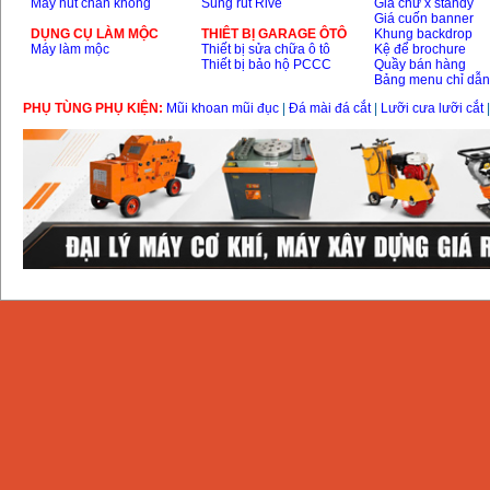
Máy hút chân không
Súng rút Rive
Giá chữ x standy
Giá cuốn banner
DỤNG CỤ LÀM MỘC
THIÊT BỊ GARAGE ÔTÔ
Khung backdrop
Máy làm mộc
Thiết bị sửa chữa ô tô
Kệ để brochure
Thiết bị bảo hộ PCCC
Quầy bán hàng
Bảng menu chỉ dẫ
PHỤ TÙNG PHỤ KIỆN:
Mũi khoan mũi đục
|
Đá mài đá cắt
|
Lưỡi cưa lưỡi cắt