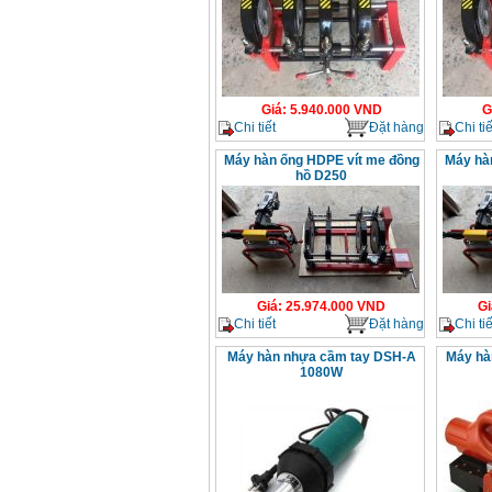
Giá
:
5.940.000
VND
G
Chi tiết
Đặt hàng
Chi tiế
Máy hàn ống HDPE vít me đồng
Máy hà
hồ D250
Giá
:
25.974.000
VND
Gi
Chi tiết
Đặt hàng
Chi tiế
Máy hàn nhựa cầm tay DSH-A
Máy hà
1080W