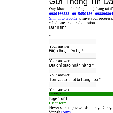
Máy hàn que điện tử
Hồng ký HK 200Z
Giá
:
2770000
VND
Bình khí Co2, chai khí
co2 hàn Mig
Giá
:
1750000
VND
Máy hàn tig nhôm
Hero AFT 300 AC/DC
Giá
:
50500000
VND
Máy hàn que điện tử
KenMax ARC 315
Giá
:
3550000
VND
Máy hàn bấm Hồng
ký HB4KB (4KVA)
Giá
:
14500000
VND