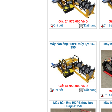
Giá
:
24.975.000
VND
Gi
Chi tiết
Đặt hàng
Chi tiế
Máy hàn ống HDPE thủy lực 160-
Máy h
355
Giá
:
41.958.000
VND
Chi tiết
Đặt hàng
Gi
Chi tiế
Máy hàn ống HDPE thủy lực
Máy h
Huajin D250