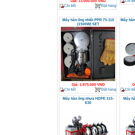
Chi tiế
Giá
:
33.000.000
VND
Chi tiết
Đặt hàng
Máy hàn ống nhiệt PPR 75-110
Máy hàn
(1500W) SET
Giá
:
1.975.000
VND
G
Chi tiết
Đặt hàng
Chi tiế
Máy hàn ống nhựa HDPE 315-
Máy hà
630