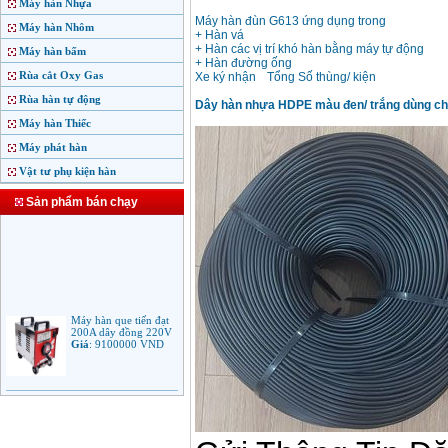
Máy hàn Nhựa
Máy hàn đùn G613 ứng dụng trong
Máy hàn Nhôm
+ Hàn vá
+ Hàn các vị trí khó hàn bằng máy tự động
Máy hàn bấm
+ Hàn đường ống
Rùa cắt Oxy Gas
Xe ký nhận
Tổng Số thùng/ kiện
Rùa hàn tự động
Dây hàn nhựa HDPE màu đen/ trắng dùng cho
Máy hàn Thiếc
Máy phát hàn
Vật tư phụ kiện hàn
Sản phẩm bán chạy
Máy hàn que tiến đạt
200A dây đồng 220V
Giá
:
9100000
VND
Máy hàn que điện tử
Jasic ARC 200 R04
Giá
:
5100000
VND