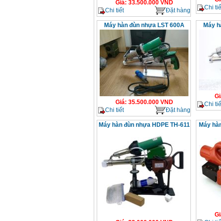
Giá
:
33.500.000
VND
Chi tiế
Chi tiết
Đặt hàng
Máy hàn đùn nhựa LST 600A
Máy h
Gi
Giá
:
35.500.000
VND
Chi tiế
Chi tiết
Đặt hàng
Máy hàn đùn nhựa HDPE TH-611
Máy hàn
Gi