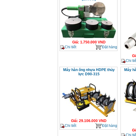
Giá
:
1.750.000
VND
Chi tiết
Đặt hàng
Gi
Chi tiế
Máy hàn ống nhựa HDPE thủy
Máy hà
lực D90-315
Giá
:
29.106.000
VND
Chi tiết
Đặt hàng
Gi
Chi tiế