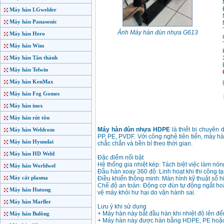
Máy hàn LGwelder
Máy hàn Panasonic
Ảnh Máy hàn đùn nhựa G613
Máy hàn Hero
Máy hàn Wim
Máy hàn Tân thành
Máy hàn Telwin
Máy hàn KenMax
Máy hàn Feg Gomes
Máy hàn inox
Máy hàn rút tôn
Máy hàn đùn nhựa HDPE
là thiết bị chuyên 
Máy hàn Weldcom
PP, PE, PVDF. Với công nghệ tiên tiến, máy 
Máy hàn Hyundai
chắc chắn và bền bỉ theo thời gian.
Máy hàn HD Weld
Đặc điểm nổi bật
Hệ thống gia nhiệt kép: Tách biệt việc làm n
Máy hàn Worldwel
Đầu hàn xoay 360 độ: Linh hoạt khi thi công t
Máy cắt plasma
Điều khiển thông minh: Màn hình kỹ thuật số hiể
Chế độ an toàn: Động cơ đùn tự động ngắt hoặ
Máy hàn Hutong
vệ máy khỏi hư hại do vận hành sai.
Máy hàn Marller
Lưu ý khi sử dụng
+ Máy hàn này bắt đầu hàn khi nhiệt độ lên đế
Máy hàn Bulông
+ Máy hàn này được hàn bằng HDPE, PE hoặc