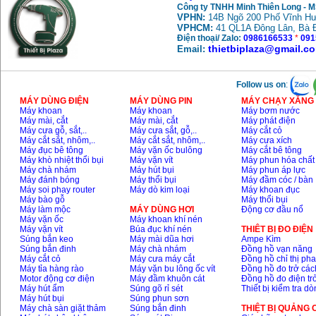
Công ty TNHH Minh Thiên Long - 
VPHN:
14B Ngõ 200 Phố Vĩnh Hư
VPHCM:
41 QL1A Đông Lân, Bà 
Điện thoại/ Zalo:
0986166533
*
091
thietbiplaza@gmail.c
Email:
Follow us on
:
MÁY DÙNG ĐIỆN
MÁY DÙNG PIN
MÁY CHẠY XĂNG 
Máy khoan
Máy khoan
Máy bơm nước
Máy mài, cắt
Máy mài, cắt
Máy phát điện
Máy cưa gỗ, sắt,..
Máy cưa sắt, gỗ,..
Máy cắt cỏ
Máy cắt sắt, nhôm,..
Máy cắt sắt, nhôm,..
Máy cưa xích
Máy đục bê tông
Máy vặn ốc bulông
Máy cắt bê tông
Máy khò nhiệt thổi bụi
Máy vặn vít
Máy phun hóa chất
Máy chà nhám
Máy hút bụi
Máy phun áp lực
Máy đánh bóng
Máy thổi bụi
Máy đầm cóc / bàn
Máy soi phay router
Máy dò kim loại
Máy khoan đục
Máy bào gỗ
Máy thổi bụi
Máy làm mộc
MÁY DÙNG HƠI
Động cơ đầu nổ
Máy vặn ốc
Máy khoan khí nén
Máy vặn vít
Búa đục khí nén
THIÊT BỊ ĐO ĐIỆN
Súng bắn keo
Máy mài dũa hơi
Ampe Kìm
Súng bắn đinh
Máy chà nhám
Đồng hồ vạn năng
Máy cắt cỏ
Máy cưa máy cắt
Đồng hồ chỉ thị ph
Máy tỉa hàng rào
Máy vặn bu lông ốc vít
Đồng hồ đo trở các
Motor động cơ điện
Máy đầm khuôn cát
Đồng hồ đo điện tr
Máy hút ẩm
Súng gõ rỉ sét
Thiết bị kiểm tra d
Máy hút bụi
Súng phun sơn
Máy chà sàn giặt thảm
Súng bắn đinh
THIỆT BỊ QUẢNG