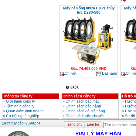
Máy hàn ống nhựa HDPE thủy
Máy hà
lực D280-500
Giá
:
74.408.000
VND
Gi
Chi tiết
Đặt hàng
Chi tiế
Thông tin công ty
Chính sách công ty
Hỗ trợ 
»
Giới thiệu công ty
»
Chính sách bảo mật
»
Hướng
»
Tầm nhìn công ty
»
Chính sách bảo hành
»
Hướng
»
Quan điểm kinh doanh
»
Chinh sách đổi trả hàng
»
Các h
»
Cơ hội nghề nghiệp
»
Chính sách vận chuyển
»
Sơ đồ
Lượt truy cập: 9399274
Trang chủ
Liên hệ
ĐẠI LÝ MÁY HÀN