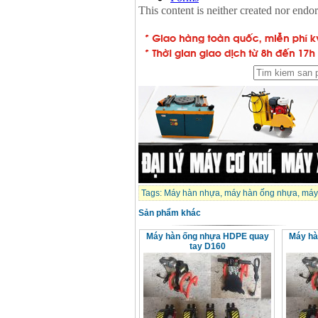
Dây cáp hàn Samwon
Korea
Giá
:
105000
VND
Máy hàn que điện tử
Jasic ZX7 200E
Giá
:
2800000
VND
Máy hàn tig que Jasic
tig 200A (W223)
Giá
:
6800000
VND
Tags:
Máy hàn nhựa
,
máy hàn ống nhựa
,
máy
Sản phẩm khác
Máy hàn ống nhựa HDPE quay
Máy hà
tay D160