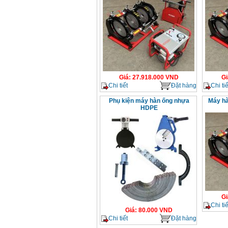
Giá
:
27.918.000
VND
Gi
Chi tiết
Đặt hàng
Chi tiế
Phụ kiện máy hàn ống nhựa
Máy hà
HDPE
Gi
Chi tiế
Giá
:
80.000
VND
Chi tiết
Đặt hàng