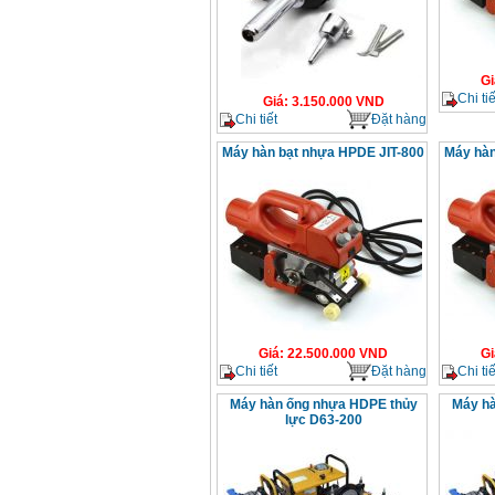
Gi
Chi tiế
Giá
:
3.150.000
VND
Chi tiết
Đặt hàng
Máy hàn bạt nhựa HPDE JIT-800
Máy hàn
Giá
:
22.500.000
VND
Gi
Chi tiết
Đặt hàng
Chi tiế
Máy hàn ống nhựa HDPE thủy
Máy hà
lực D63-200