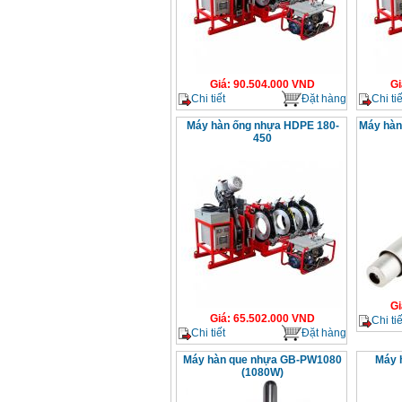
Giá
:
90.504.000
VND
Gi
Chi tiết
Đặt hàng
Chi tiế
Máy hàn ống nhựa HDPE 180-
Máy hàn
450
Gi
Giá
:
65.502.000
VND
Chi tiế
Chi tiết
Đặt hàng
Máy hàn que nhựa GB-PW1080
Máy 
(1080W)