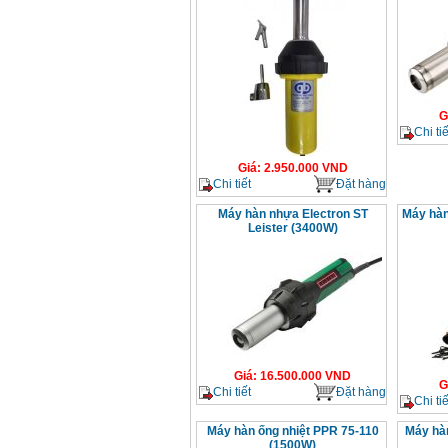
G
Chi tiế
Giá
:
2.950.000
VND
Chi tiết
Đặt hàng
Máy hàn nhựa Electron ST
Máy hàn
Leister (3400W)
Giá
:
16.500.000
VND
G
Chi tiết
Đặt hàng
Chi tiế
Máy hàn ống nhiệt PPR 75-110
Máy hàn
(1500W)