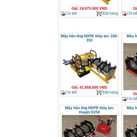
Giá
:
24.975.000
VND
Gi
Chi tiết
Đặt hàng
Chi tiế
Máy hàn ống HDPE thủy lực 160-
Máy h
355
Giá
:
41.958.000
VND
Chi tiết
Đặt hàng
Gi
Chi tiế
Máy hàn ống HDPE thủy lực
Máy h
Huajin D250