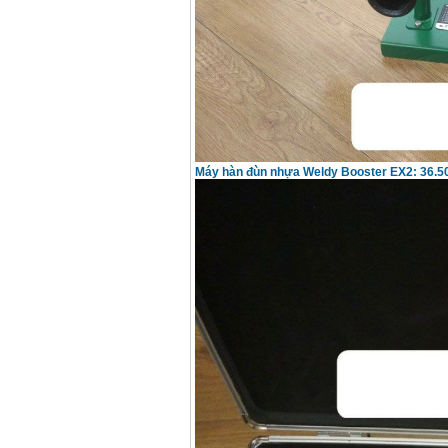
Korea
Giá
:
105000
VND
Máy hàn que điện tử
Jasic ZX7 200E
Giá
:
2800000
VND
Máy hàn tig que Jasic
Máy hàn đùn nhựa Weldy Booster EX2: 36.5
tig 200A (W223)
Giá
:
6800000
VND