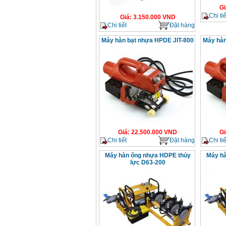
Gi
Chi tiế
Giá
:
3.150.000
VND
Chi tiết
Đặt hàng
Máy hàn bạt nhựa HPDE JIT-800
Máy hàn
Giá
:
22.500.000
VND
Gi
Chi tiết
Đặt hàng
Chi tiế
Máy hàn ống nhựa HDPE thủy
Máy hà
lực D63-200