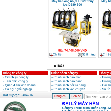
Máy hàn ống nhựa HDPE thủy
Máy hà
lực D280-500
Giá
:
74.408.000
VND
Gi
Chi tiết
Đặt hàng
Chi tiế
Thông tin công ty
Chính sách công ty
Hỗ trợ 
»
Giới thiệu công ty
»
Chính sách bảo mật
»
Hướng
»
Tầm nhìn công ty
»
Chính sách bảo hành
»
Hướng
»
Quan điểm kinh doanh
»
Chinh sách đổi trả hàng
»
Các h
»
Cơ hội nghề nghiệp
»
Chính sách vận chuyển
»
Sơ đồ
Lượt truy cập: 9404216
Trang chủ
Liên hệ
ĐẠI LÝ MÁY HÀN
Công ty TNHH Minh Thiên Long - 