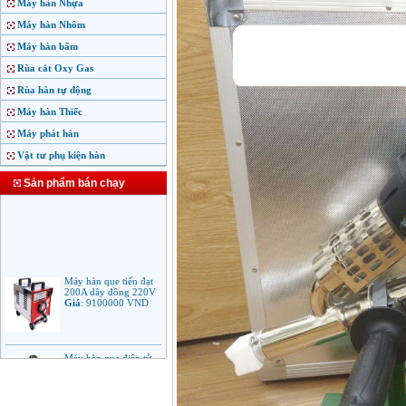
Máy hàn Nhựa
Máy hàn Nhôm
Máy hàn bấm
Rùa cắt Oxy Gas
Rùa hàn tự động
Máy hàn Thiếc
Máy phát hàn
Vật tư phụ kiện hàn
Sản phẩm bán chạy
Máy hàn que tiến đạt
200A dây đồng 220V
Giá
:
9100000
VND
Máy hàn que điện tử
Jasic ARC 200 R04
Giá
:
5100000
VND