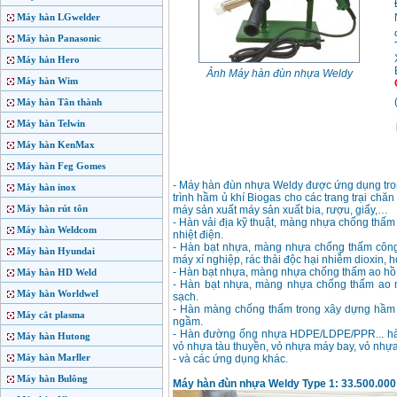
Máy hàn LGwelder
Máy hàn Panasonic
Máy hàn Hero
Ảnh Máy hàn đùn nhựa Weldy
Máy hàn Wim
Máy hàn Tân thành
Máy hàn Telwin
Máy hàn KenMax
Máy hàn Feg Gomes
- Máy hàn đùn nhựa Weldy được ứng dụng tro
Máy hàn inox
trình hầm ủ khí Biogas cho các trang trại chăn
Máy hàn rút tôn
máy sản xuất máy sản xuất bia, rượu, giấy,…
- Hàn vải địa kỹ thuật, màng nhựa chống thấm 
Máy hàn Weldcom
nhiệt điện.
- Hàn bạt nhựa, màng nhựa chống thấm công tr
Máy hàn Hyundai
máy xí nghiệp, rác thải độc hại nhiễm dioxin, hóa
- Hàn bạt nhựa, màng nhựa chống thấm ao hồ ch
Máy hàn HD Weld
- Hàn bạt nhựa, màng nhựa chống thấm ao nuô
Máy hàn Worldwel
sạch.
- Hàn màng chống thấm trong xây dựng hầm g
Máy cắt plasma
ngầm.
- Hàn đường ống nhựa HDPE/LDPE/PPR... hàn 
Máy hàn Hutong
vỏ nhựa tàu thuyền, vỏ nhựa máy bay, vỏ nhựa x
Máy hàn Marller
- và các ứng dụng khác.
Máy hàn Bulông
Máy hàn đùn nhựa Weldy Type 1: 33.500.000