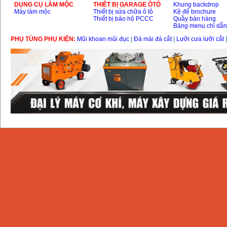
DỤNG CỤ LÀM MỘC
THIÊT BỊ GARAGE ÔTÔ
Khung backdrop
Máy làm mộc
Thiết bị sửa chữa ô tô
Kệ để brochure
Thiết bị bảo hộ PCCC
Quầy bán hàng
Bảng menu chỉ dẫ
PHỤ TÙNG PHỤ KIỆN:
Mũi khoan mũi đục
|
Đá mài đá cắt
|
Lưỡi cưa lưỡi cắt