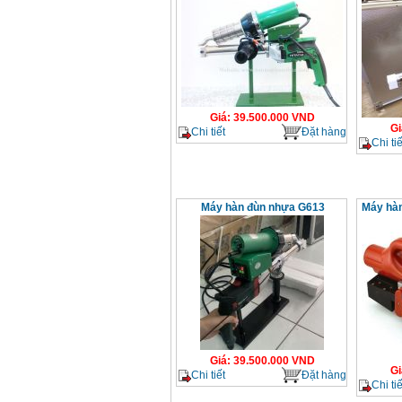
Giá
:
39.500.000
VND
Gi
Chi tiết
Đặt hàng
Chi tiế
Máy hàn đùn nhựa G613
Máy hàn
Giá
:
39.500.000
VND
Gi
Chi tiết
Đặt hàng
Chi tiế