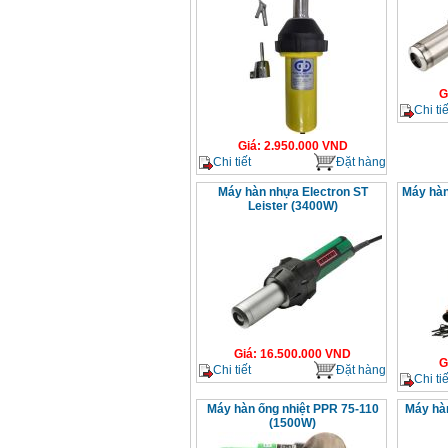
G
Chi tiế
Giá
:
2.950.000
VND
Chi tiết
Đặt hàng
Máy hàn nhựa Electron ST
Máy hàn
Leister (3400W)
Giá
:
16.500.000
VND
G
Chi tiết
Đặt hàng
Chi tiế
Máy hàn ống nhiệt PPR 75-110
Máy hàn
(1500W)