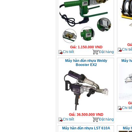
Gi
Giá
:
1.150.000
VND
Chi tiế
Chi tiết
Đặt hàng
Máy hàn đùn nhựa Weldy
Máy h
Booster EX2
Gi
Chi tiế
Giá
:
36.500.000
VND
Chi tiết
Đặt hàng
Máy hàn đùn nhựa LST 610A
Máy 