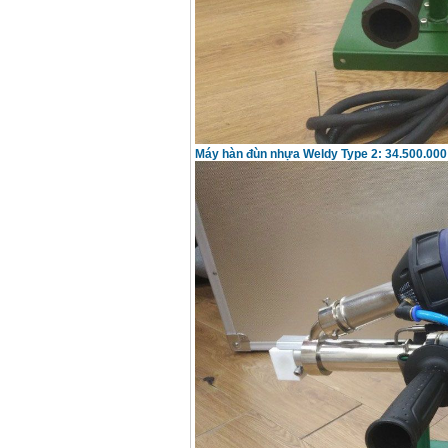
Máy hàn que điện tử
Hồng ký HK 200Z
Giá
:
2770000
VND
Bình khí Co2, chai khí
co2 hàn Mig
Giá
:
1750000
VND
Máy hàn đùn nhựa Weldy Type 2: 34.500.000
Máy hàn tig nhôm
Hero AFT 300 AC/DC
Giá
:
50500000
VND
Máy hàn que điện tử
KenMax ARC 315
Giá
:
3550000
VND
Máy hàn bấm Hồng
ký HB4KB (4KVA)
Giá
:
14500000
VND
Dây cáp hàn Samwon