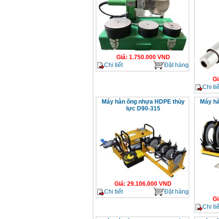
Giá
:
1.750.000
VND
Chi tiết
Đặt hàng
Gi
Chi tiế
Máy hàn ống nhựa HDPE thủy
Máy hà
lực D90-315
Giá
:
29.106.000
VND
Chi tiết
Đặt hàng
Gi
Chi tiế