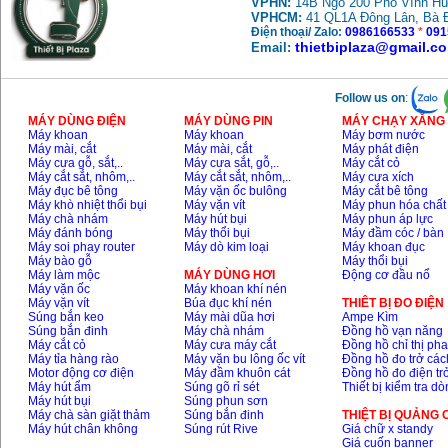
VPHN:
14B Ngõ 200 Phố Vĩnh Hư
VPHCM:
41 QL1A Đông Lân, Bà 
Điện thoại/ Zalo:
0986166533
*
091
thietbiplaza@gmail.c
Email:
Follow us on
:
MÁY DÙNG ĐIỆN
MÁY DÙNG PIN
MÁY CHẠY XĂNG 
Máy khoan
Máy khoan
Máy bơm nước
Máy mài, cắt
Máy mài, cắt
Máy phát điện
Máy cưa gỗ, sắt,..
Máy cưa sắt, gỗ,..
Máy cắt cỏ
Máy cắt sắt, nhôm,..
Máy cắt sắt, nhôm,..
Máy cưa xích
Máy đục bê tông
Máy vặn ốc bulông
Máy cắt bê tông
Máy khò nhiệt thổi bụi
Máy vặn vít
Máy phun hóa chất
Máy chà nhám
Máy hút bụi
Máy phun áp lực
Máy đánh bóng
Máy thổi bụi
Máy đầm cóc / bàn
Máy soi phay router
Máy dò kim loại
Máy khoan đục
Máy bào gỗ
Máy thổi bụi
Máy làm mộc
MÁY DÙNG HƠI
Động cơ đầu nổ
Máy vặn ốc
Máy khoan khí nén
Máy vặn vít
Búa đục khí nén
THIÊT BỊ ĐO ĐIỆN
Súng bắn keo
Máy mài dũa hơi
Ampe Kìm
Súng bắn đinh
Máy chà nhám
Đồng hồ vạn năng
Máy cắt cỏ
Máy cưa máy cắt
Đồng hồ chỉ thị ph
Máy tỉa hàng rào
Máy vặn bu lông ốc vít
Đồng hồ đo trở các
Motor động cơ điện
Máy đầm khuôn cát
Đồng hồ đo điện tr
Máy hút ẩm
Súng gõ rỉ sét
Thiết bị kiểm tra d
Máy hút bụi
Súng phun sơn
Máy chà sàn giặt thảm
Súng bắn đinh
THIỆT BỊ QUẢNG
Máy hút chân không
Súng rút Rive
Giá chữ x standy
Giá cuốn banner