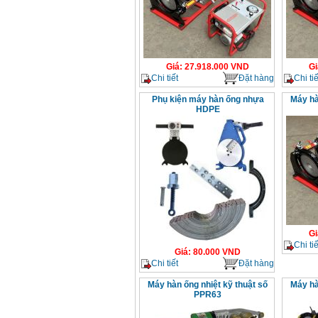
Giá
:
27.918.000
VND
Gi
Chi tiết
Đặt hàng
Chi tiế
Phụ kiện máy hàn ống nhựa
Máy hà
HDPE
Gi
Chi tiế
Giá
:
80.000
VND
Chi tiết
Đặt hàng
Máy hàn ống nhiệt kỹ thuật số
Máy hà
PPR63