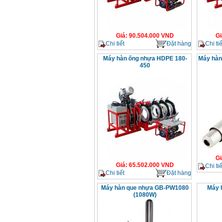
Giá
:
90.504.000
VND
Gi
Chi tiết
Đặt hàng
Chi tiế
Máy hàn ống nhựa HDPE 180-
Máy hàn
450
Gi
Giá
:
65.502.000
VND
Chi tiế
Chi tiết
Đặt hàng
Máy hàn que nhựa GB-PW1080
Máy 
(1080W)