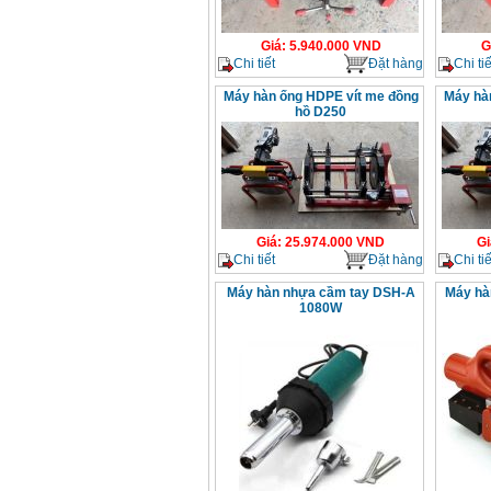
Giá
:
5.940.000
VND
G
Chi tiết
Đặt hàng
Chi tiế
Máy hàn ống HDPE vít me đồng
Máy hà
hồ D250
Giá
:
25.974.000
VND
Gi
Chi tiết
Đặt hàng
Chi tiế
Máy hàn nhựa cầm tay DSH-A
Máy hà
1080W