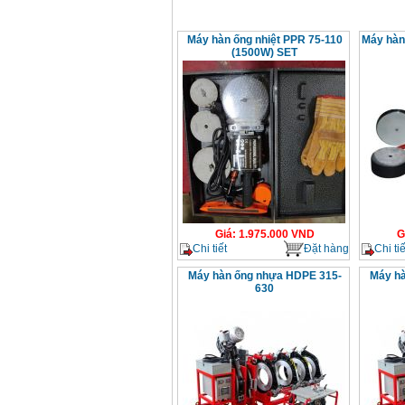
Máy hàn ống nhiệt PPR 75-110
Máy hàn
(1500W) SET
Giá
:
1.975.000
VND
G
Chi tiết
Đặt hàng
Chi tiế
Máy hàn ống nhựa HDPE 315-
Máy hà
630