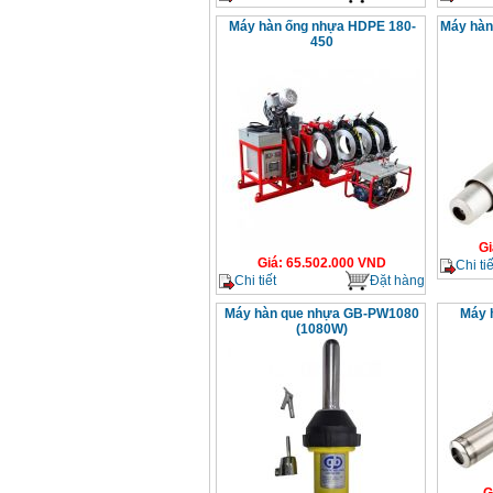
Máy hàn ống nhựa HDPE 180-
Máy hàn
450
Gi
Giá
:
65.502.000
VND
Chi tiế
Chi tiết
Đặt hàng
Máy hàn que nhựa GB-PW1080
Máy 
(1080W)