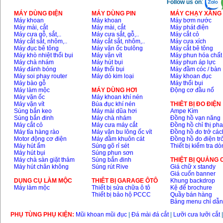
Follow us on
:
MÁY DÙNG ĐIỆN
MÁY DÙNG PIN
MÁY CHẠY XĂNG 
Máy khoan
Máy khoan
Máy bơm nước
Máy mài, cắt
Máy mài, cắt
Máy phát điện
Máy cưa gỗ, sắt,..
Máy cưa sắt, gỗ,..
Máy cắt cỏ
Máy cắt sắt, nhôm,..
Máy cắt sắt, nhôm,..
Máy cưa xích
Máy đục bê tông
Máy vặn ốc bulông
Máy cắt bê tông
Máy khò nhiệt thổi bụi
Máy vặn vít
Máy phun hóa chất
Máy chà nhám
Máy hút bụi
Máy phun áp lực
Máy đánh bóng
Máy thổi bụi
Máy đầm cóc / bàn
Máy soi phay router
Máy dò kim loại
Máy khoan đục
Máy bào gỗ
Máy thổi bụi
Máy làm mộc
MÁY DÙNG HƠI
Động cơ đầu nổ
Máy vặn ốc
Máy khoan khí nén
Máy vặn vít
Búa đục khí nén
THIÊT BỊ ĐO ĐIỆN
Súng bắn keo
Máy mài dũa hơi
Ampe Kìm
Súng bắn đinh
Máy chà nhám
Đồng hồ vạn năng
Máy cắt cỏ
Máy cưa máy cắt
Đồng hồ chỉ thị ph
Máy tỉa hàng rào
Máy vặn bu lông ốc vít
Đồng hồ đo trở các
Motor động cơ điện
Máy đầm khuôn cát
Đồng hồ đo điện tr
Máy hút ẩm
Súng gõ rỉ sét
Thiết bị kiểm tra d
Máy hút bụi
Súng phun sơn
Máy chà sàn giặt thảm
Súng bắn đinh
THIỆT BỊ QUẢNG
Máy hút chân không
Súng rút Rive
Giá chữ x standy
Giá cuốn banner
DỤNG CỤ LÀM MỘC
THIÊT BỊ GARAGE ÔTÔ
Khung backdrop
Máy làm mộc
Thiết bị sửa chữa ô tô
Kệ để brochure
Thiết bị bảo hộ PCCC
Quầy bán hàng
Bảng menu chỉ dẫ
PHỤ TÙNG PHỤ KIỆN:
Mũi khoan mũi đục
|
Đá mài đá cắt
|
Lưỡi cưa lưỡi cắt