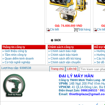
Giá
:
74.408.000
VND
Gi
Chi tiết
Đặt hàng
Chi tiế
Thông tin công ty
Chính sách công ty
Hỗ trợ 
»
Giới thiệu công ty
»
Chính sách bảo mật
»
Hướng
»
Tầm nhìn công ty
»
Chính sách bảo hành
»
Hướng
»
Quan điểm kinh doanh
»
Chinh sách đổi trả hàng
»
Các h
»
Cơ hội nghề nghiệp
»
Chính sách vận chuyển
»
Sơ đồ
Lượt truy cập: 9398538
Trang chủ
Liên hệ
ĐẠI LÝ MÁY HÀN
Công ty TNHH Minh Thiên Long - 
VPHN:
14B Ngõ 200 Phố Vĩnh Hư
VPHCM:
41 QL1A Đông Lân, Bà 
Điện thoại/ Zalo:
0986166533
*
091
thietbiplaza@gmail.c
Email: