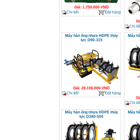
Giá
:
1.750.000
VND
Chi tiết
Đặt hàng
Gi
Chi tiế
Máy hàn ống nhựa HDPE thủy
Máy hà
lực D90-315
Giá
:
29.106.000
VND
Chi tiết
Đặt hàng
Gi
Chi tiế
Máy hàn ống nhựa HDPE thủy
Máy hà
lực D280-500