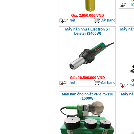
G
Chi tiế
Giá
:
2.950.000
VND
Chi tiết
Đặt hàng
Máy hàn nhựa Electron ST
Máy hàn
Leister (3400W)
Giá
:
16.500.000
VND
G
Chi tiết
Đặt hàng
Chi tiế
Máy hàn ống nhiệt PPR 75-110
Máy hàn
(1500W)