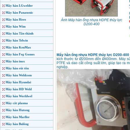
Máy hàn LGwelder
Máy hàn Panasonic
Máy hàn Hero
Ảnh Máy hàn ống nhựa HDPE thủy lực
D200-400
Máy hàn Wim
Máy hàn Tân thành
Máy hàn Telwin
Máy hàn KenMax
Máy hàn Feg Gomes
Máy hàn ống nhựa HDPE thủy lực D200-400
kích thước từ Ø200mm đến Ø400mm. Máy sử 
Máy hàn inox
PTFE và dao cắt công suất lớn, giúp tạo ra mố
nghiệp.
Máy hàn rút tôn
Máy hàn Weldcom
Máy hàn Hyundai
Máy hàn HD Weld
Máy hàn Worldwel
Máy cắt plasma
Máy hàn Hutong
Máy hàn Marller
Máy hàn Bulông