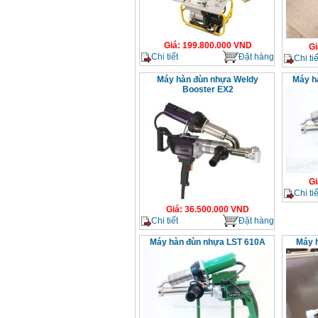
Giá
:
199.800.000
VND
Gi
Chi tiết
Đặt hàng
Chi tiế
Máy hàn đùn nhựa Weldy
Máy h
Booster EX2
Gi
Chi tiế
Giá
:
36.500.000
VND
Chi tiết
Đặt hàng
Máy hàn đùn nhựa LST 610A
Máy 