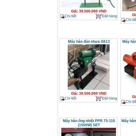
Giá
:
39.500.000
VND
Gi
Chi tiết
Đặt hàng
Chi tiế
Máy hàn đùn nhựa G613
Máy hàn
Giá
:
39.500.000
VND
Gi
Chi tiết
Đặt hàng
Chi tiế
Máy hàn ống nhiệt PPR 75-110
Máy hàn
(1500W) SET