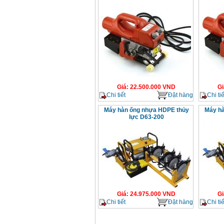
Giá
:
22.500.000
VND
Gi
Chi tiết
Đặt hàng
Chi tiế
Máy hàn ống nhựa HDPE thủy
Máy hà
lực D63-200
Giá
:
24.975.000
VND
Gi
Chi tiết
Đặt hàng
Chi tiế