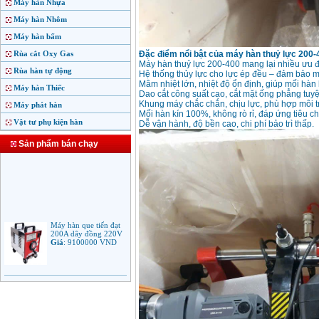
Máy hàn Nhựa
Máy hàn Nhôm
Máy hàn bấm
Rùa cắt Oxy Gas
Đặc điểm nổi bật của máy hàn thuỷ lực 200-
Máy hàn thuỷ lực 200-400 mang lại nhiều ưu đ
Rùa hàn tự động
Hệ thống thủy lực cho lực ép đều – đảm bảo m
Mâm nhiệt lớn, nhiệt độ ổn định, giúp mối hàn
Máy hàn Thiếc
Dao cắt công suất cao, cắt mặt ống phẳng tuyệt
Khung máy chắc chắn, chịu lực, phù hợp môi 
Máy phát hàn
Mối hàn kín 100%, không rò rỉ, đáp ứng tiêu c
Vật tư phụ kiện hàn
Dễ vận hành, độ bền cao, chi phí bảo trì thấp.
Sản phẩm bán chạy
Máy hàn que tiến đạt
200A dây đồng 220V
Giá
:
9100000
VND
Máy hàn que điện tử
Jasic ARC 200 R04
Giá
:
5100000
VND