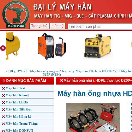
Trang chủ
Liên hệ
 hàn 60kg DYH-60
Máy hàn mig mag co2 Jasic mig
Máy hàn TIG lạnh HKTIG250C
Máy hàn 
315F (N254)
Máy hàn ống nhựa HDPE thủy lực D200-
DANH MỤC SẢN PHẨM
Máy hàn Jasic
Máy hàn ống nhựa HD
Máy hàn Riland
Máy hàn EDON
Máy hàn Tiến Đạt
Máy hàn Hồng ký
Máy hàn Trung Thắng
Máy hàn DONSUN