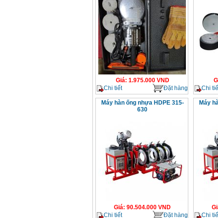
Giá
:
1.975.000
VND
G
Chi tiết
Đặt hàng
Chi tiế
Máy hàn ống nhựa HDPE 315-
Máy hà
630
Giá
:
90.504.000
VND
Gi
Chi tiết
Đặt hàng
Chi tiế