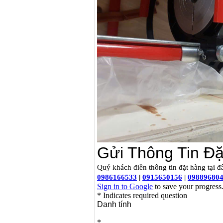
Korea
Giá
:
105000
VND
Máy hàn que điện tử
Jasic ZX7 200E
Giá
:
2800000
VND
Máy hàn tig que Jasic
tig 200A (W223)
Giá
:
6800000
VND