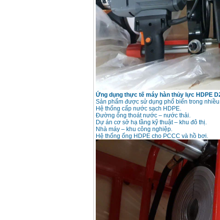
Máy hàn que điện tử
Hồng ký HK 200Z
Giá
:
2770000
VND
Bình khí Co2, chai khí
co2 hàn Mig
Giá
:
1750000
VND
Máy hàn tig nhôm
Ứng dụng thực tế máy hàn thủy lực HDPE D
Hero AFT 300 AC/DC
Sản phẩm được sử dụng phổ biến trong nhiều 
Giá
:
50500000
VND
Hệ thống cấp nước sạch HDPE.
Đường ống thoát nước – nước thải.
Dự án cơ sở hạ tầng kỹ thuật – khu đô thị.
Nhà máy – khu công nghiệp.
Hệ thống ống HDPE cho PCCC và hồ bơi.
Máy hàn que điện tử
KenMax ARC 315
Giá
:
3550000
VND
Máy hàn bấm Hồng
ký HB4KB (4KVA)
Giá
:
14500000
VND
Dây cáp hàn Samwon