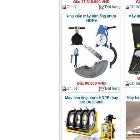
Giá
:
27.918.000
VND
Gi
Chi tiết
Đặt hàng
Chi tiế
Phụ kiện máy hàn ống nhựa
Máy hà
HDPE
G
Chi tiế
Giá
:
80.000
VND
Chi tiết
Đặt hàng
Máy hàn ống nhựa HDPE thủy
Máy hà
lực D630-800