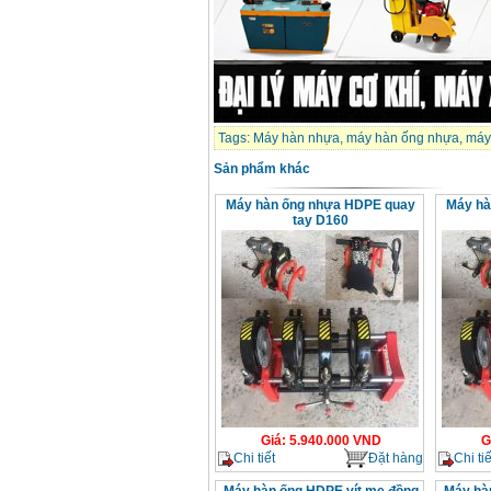
Tags:
Máy hàn nhựa
,
máy hàn ống nhựa
,
máy
Sản phẩm khác
Máy hàn ống nhựa HDPE quay
Máy hà
tay D160
Giá
:
5.940.000
VND
G
Chi tiết
Đặt hàng
Chi tiế