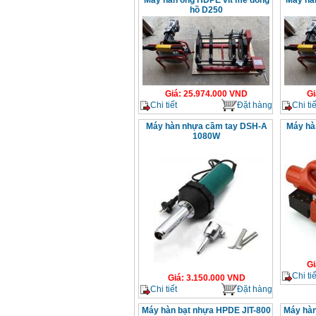
Máy hàn ống HDPE vít me đồng
Máy hà
hồ D250
Giá
:
25.974.000
VND
Gi
Chi tiết
Đặt hàng
Chi tiế
Máy hàn nhựa cầm tay DSH-A
Máy hà
1080W
Gi
Chi tiế
Giá
:
3.150.000
VND
Chi tiết
Đặt hàng
Máy hàn bạt nhựa HPDE JIT-800
Máy hàn