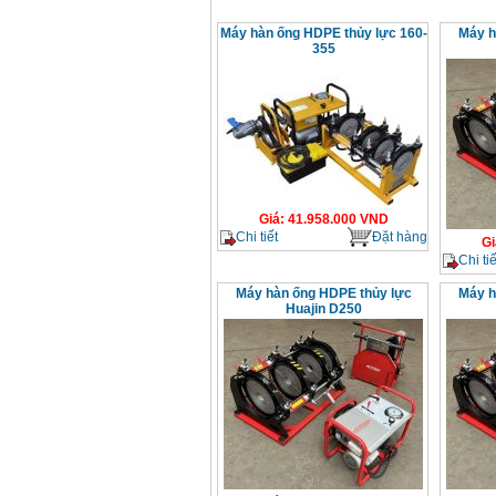
Máy hàn ống HDPE thủy lực 160-
Máy h
355
Giá
:
41.958.000
VND
Chi tiết
Đặt hàng
Gi
Chi tiế
Máy hàn ống HDPE thủy lực
Máy h
Huajin D250