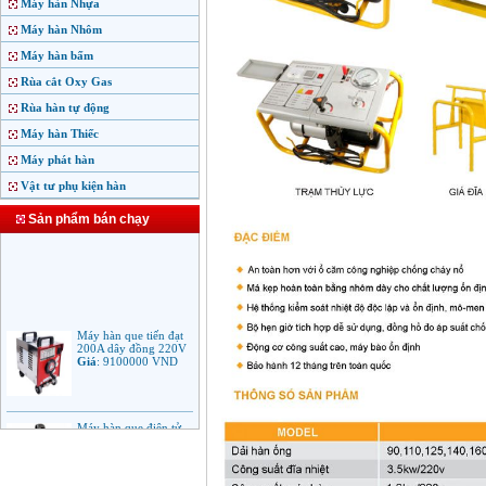
Máy hàn Nhựa
Máy hàn Nhôm
Máy hàn bấm
Rùa cắt Oxy Gas
Rùa hàn tự động
Máy hàn Thiếc
Máy phát hàn
Vật tư phụ kiện hàn
Sản phẩm bán chạy
Máy hàn que tiến đạt
200A dây đồng 220V
Giá
:
9100000
VND
Máy hàn que điện tử
Jasic ARC 200 R04
Giá
:
5100000
VND