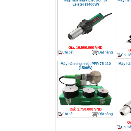
Máy hàn nhựa Electron ST
Máy hàn
Leister (3400W)
Giá
:
16.500.000
VND
G
Chi tiết
Đặt hàng
Chi tiế
Máy hàn ống nhiệt PPR 75-110
Máy hàn
(1500W)
Giá
:
1.750.000
VND
Chi tiết
Đặt hàng
Gi
Chi tiế