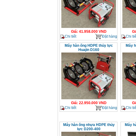
Giá
:
41.958.000
VND
Gi
Chi tiết
Đặt hàng
Chi tiế
Máy hàn ống HDPE thủy lực
Máy h
Huajin D160
Giá
:
22.950.000
VND
Gi
Chi tiết
Đặt hàng
Chi tiế
Máy hàn ống nhựa HDPE thủy
Máy hà
lực D200-400