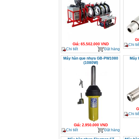
Gi
Giá
:
65.502.000
VND
Chi tiế
Chi tiết
Đặt hàng
Máy hàn que nhựa GB-PW1080
Máy 
(1080W)
G
Chi tiế
Giá
:
2.950.000
VND
Chi tiết
Đặt hàng