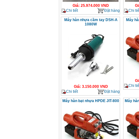
Giá
:
25.974.000
VND
Gi
Chi tiết
Đặt hàng
Chi tiế
Máy hàn nhựa cầm tay DSH-A
Máy hà
1080W
Gi
Chi tiế
Giá
:
3.150.000
VND
Chi tiết
Đặt hàng
Máy hàn bạt nhựa HPDE JIT-800
Máy hàn