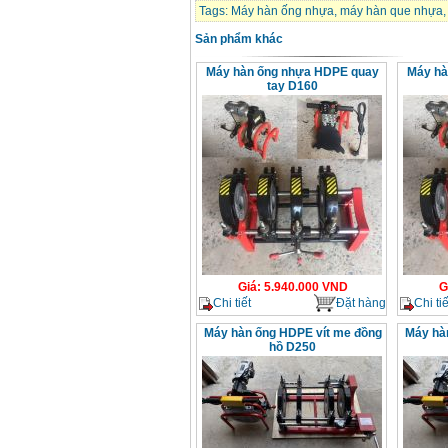
Tags:
Máy hàn ống nhựa
,
máy hàn que nhựa
Sản phẩm khác
Máy hàn ống nhựa HDPE quay
Máy hà
tay D160
Giá
:
5.940.000
VND
G
Chi tiết
Đặt hàng
Chi tiế
Máy hàn ống HDPE vít me đồng
Máy hà
hồ D250