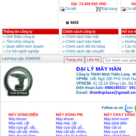
Giá
:
74.408.000
VND
Gi
Chi tiết
Đặt hàng
Chi tiế
Thông tin công ty
Chính sách công ty
Hỗ trợ 
»
Giới thiệu công ty
»
Chính sách bảo mật
»
Hướng
»
Tầm nhìn công ty
»
Chính sách bảo hành
»
Hướng
»
Quan điểm kinh doanh
»
Chinh sách đổi trả hàng
»
Các h
»
Cơ hội nghề nghiệp
»
Chính sách vận chuyển
»
Sơ đồ
Lượt truy cập: 9396099
Trang chủ
Liên hệ
ĐẠI LÝ MÁY HÀN
Công ty TNHH Minh Thiên Long - 
VPHN:
14B Ngõ 200 Phố Vĩnh Hư
VPHCM:
41 QL1A Đông Lân, Bà 
Điện thoại/ Zalo:
0986166533
*
091
thietbiplaza@gmail.c
Email:
Follow us on
:
MÁY DÙNG ĐIỆN
MÁY DÙNG PIN
MÁY CHẠY XĂNG 
Máy khoan
Máy khoan
Máy bơm nước
Máy mài, cắt
Máy mài, cắt
Máy phát điện
Máy cưa gỗ, sắt,..
Máy cưa sắt, gỗ,..
Máy cắt cỏ
Máy cắt sắt, nhôm,..
Máy cắt sắt, nhôm,..
Máy cưa xích