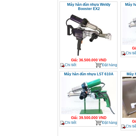
Máy hàn đùn nhựa Weldy
Máy h
Booster EX2
Gi
Chi tiế
Giá
:
36.500.000
VND
Chi tiết
Đặt hàng
Máy hàn đùn nhựa LST 610A
Máy 
Giá
:
39.500.000
VND
Gi
Chi tiết
Đặt hàng
Chi tiế