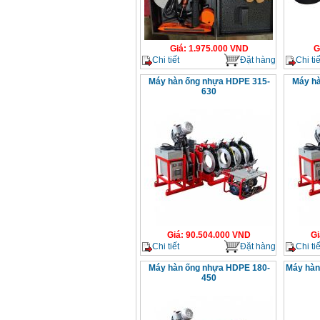
Giá
:
1.975.000
VND
G
Chi tiết
Đặt hàng
Chi tiế
Máy hàn ống nhựa HDPE 315-
Máy hà
630
Giá
:
90.504.000
VND
Gi
Chi tiết
Đặt hàng
Chi tiế
Máy hàn ống nhựa HDPE 180-
Máy hàn
450