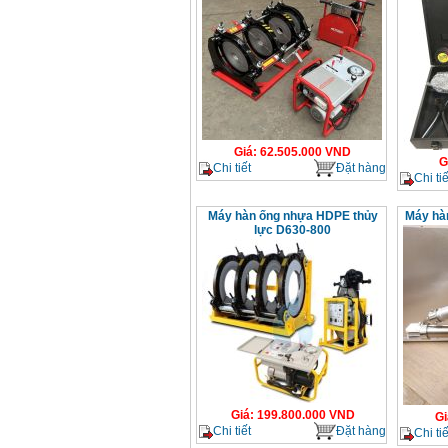
Giá
:
62.505.000
VND
G
Chi tiết
Đặt hàng
Chi tiế
Máy hàn ống nhựa HDPE thủy
Máy hà
lực D630-800
Giá
:
199.800.000
VND
Gi
Chi tiết
Đặt hàng
Chi tiế