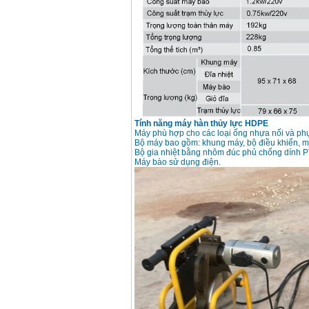
Máy hàn que điện tử
Hồng ký HK 200Z
Giá
:
2770000
VND
Bình khí Co2, chai khí
co2 hàn Mig
Giá
:
1750000
VND
Tính năng máy hàn thủy lực HDPE
Máy hàn tig nhôm
Máy phù hợp cho các loại ống nhựa nối và ph
Hero AFT 300 AC/DC
Bộ máy bao gồm: khung máy, bộ điều khiển, máy
Giá
:
50500000
VND
Bộ gia nhiệt bằng nhôm đúc phủ chống dính PT
Máy bào sử dụng điện.
Máy hàn que điện tử
KenMax ARC 315
Giá
:
3550000
VND
Máy hàn bấm Hồng
ký HB4KB (4KVA)
Giá
:
14500000
VND
Dây cáp hàn Samwon