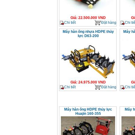
Giá
:
22.500.000
VND
Gi
Chi tiết
Đặt hàng
Chi tiế
Máy hàn ống nhựa HDPE thủy
Máy hà
lực D63-200
Giá
:
24.975.000
VND
Gi
Chi tiết
Đặt hàng
Chi tiế
Máy hàn ống HDPE thủy lực
Máy h
Huajin 160-355