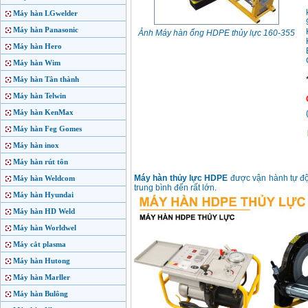
Máy hàn LGwelder
Máy hàn Panasonic
Ảnh Máy hàn ống HDPE thủy lực 160-355
Máy hàn Hero
Máy hàn Wim
Máy hàn Tân thành
Máy hàn Telwin
Máy hàn KenMax
Máy hàn Feg Gomes
Máy hàn inox
Máy hàn rút tôn
Máy hàn thủy lực HDPE
được vận hành tự độ
Máy hàn Weldcom
trung bình đến rất lớn.
Máy hàn Hyundai
Máy hàn HD Weld
Máy hàn Worldwel
Máy cắt plasma
Máy hàn Hutong
Máy hàn Marller
Máy hàn Bulông