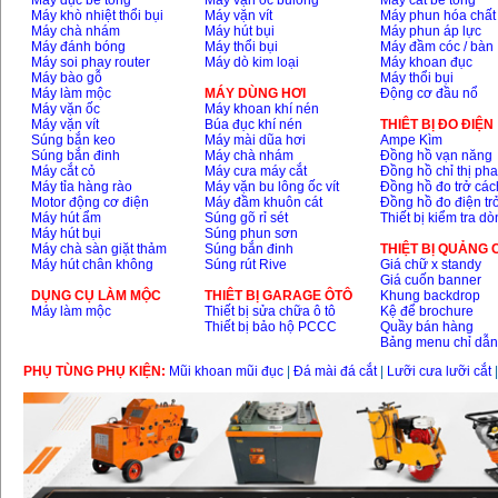
Máy đục bê tông
Máy vặn ốc bulông
Máy cắt bê tông
Máy khò nhiệt thổi bụi
Máy vặn vít
Máy phun hóa chất
Máy chà nhám
Máy hút bụi
Máy phun áp lực
Máy đánh bóng
Máy thổi bụi
Máy đầm cóc / bàn
Máy soi phay router
Máy dò kim loại
Máy khoan đục
Máy bào gỗ
Máy thổi bụi
Máy làm mộc
MÁY DÙNG HƠI
Động cơ đầu nổ
Máy vặn ốc
Máy khoan khí nén
Máy vặn vít
Búa đục khí nén
THIÊT BỊ ĐO ĐIỆN
Súng bắn keo
Máy mài dũa hơi
Ampe Kìm
Súng bắn đinh
Máy chà nhám
Đồng hồ vạn năng
Máy cắt cỏ
Máy cưa máy cắt
Đồng hồ chỉ thị ph
Máy tỉa hàng rào
Máy vặn bu lông ốc vít
Đồng hồ đo trở các
Motor động cơ điện
Máy đầm khuôn cát
Đồng hồ đo điện tr
Máy hút ẩm
Súng gõ rỉ sét
Thiết bị kiểm tra d
Máy hút bụi
Súng phun sơn
Máy chà sàn giặt thảm
Súng bắn đinh
THIỆT BỊ QUẢNG
Máy hút chân không
Súng rút Rive
Giá chữ x standy
Giá cuốn banner
DỤNG CỤ LÀM MỘC
THIÊT BỊ GARAGE ÔTÔ
Khung backdrop
Máy làm mộc
Thiết bị sửa chữa ô tô
Kệ để brochure
Thiết bị bảo hộ PCCC
Quầy bán hàng
Bảng menu chỉ dẫ
PHỤ TÙNG PHỤ KIỆN:
Mũi khoan mũi đục
|
Đá mài đá cắt
|
Lưỡi cưa lưỡi cắt