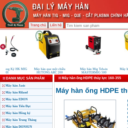
Trang chủ
Liên hệ
Hồng Ký HK MIG
Máy hàn que một chiều
Máy hàn Mig Telwin
Máy hàn 
00I
HUTONG ARC 200
MASTERMIG 500
Máy hàn ống HDPE thủy lực 160-355
DANH MỤC SẢN PHẨM
Máy hàn Jasic
Máy hàn ống HDPE thủ
Máy hàn Riland
Máy hàn EDON
Máy hàn Tiến Đạt
Máy hàn Hồng ký
Máy hàn Trung Thắng
Máy hàn DONSUN