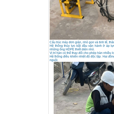
Korea
Giá
:
105000
VND
Máy hàn que điện tử
Jasic ZX7 200E
Giá
:
2800000
VND
Máy hàn tig que Jasic
Cấu trúc máy đơn giản, nhỏ gọn và tinh tế, thâ
tig 200A (W223)
Hệ thống thủy lực bắt đầu vận hành ở áp lự
Giá
:
6800000
VND
những ống HDPE thiết diện nhỏ.
Vị trí hàn có thể thay đổi cho phép hàn nhiều
Hệ thống điều khiển nhiệt độ độc lập. Hai đồn
nguội.