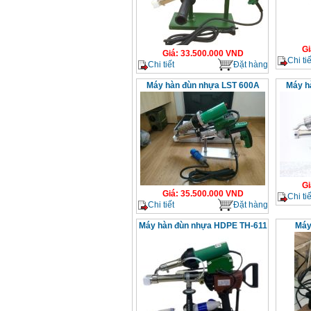
Gi
Giá
:
33.500.000
VND
Chi tiế
Chi tiết
Đặt hàng
Máy hàn đùn nhựa LST 600A
Máy h
Gi
Giá
:
35.500.000
VND
Chi tiế
Chi tiết
Đặt hàng
Máy hàn đùn nhựa HDPE TH-611
Máy