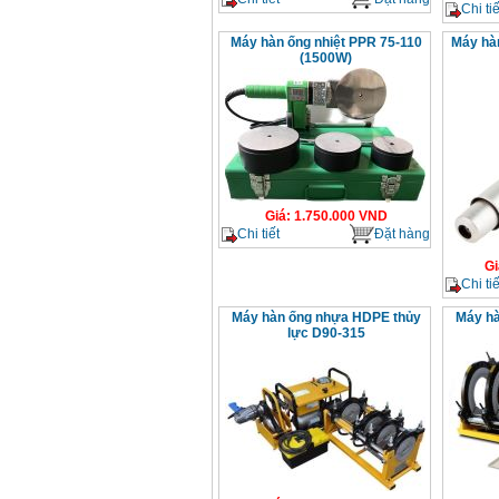
Chi tiế
Máy hàn ống nhiệt PPR 75-110
Máy hàn
(1500W)
Giá
:
1.750.000
VND
Chi tiết
Đặt hàng
Gi
Chi tiế
Máy hàn ống nhựa HDPE thủy
Máy hà
lực D90-315