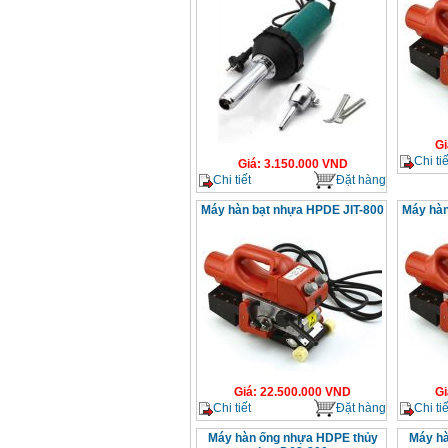
Gi
Chi tiế
Giá
:
3.150.000
VND
Chi tiết
Đặt hàng
Máy hàn bạt nhựa HPDE JIT-800
Máy hàn
Giá
:
22.500.000
VND
Gi
Chi tiết
Đặt hàng
Chi tiế
Máy hàn ống nhựa HDPE thủy
Máy hà