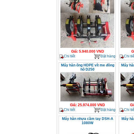
Giá
:
5.940.000
VND
G
Chi tiết
Đặt hàng
Chi tiế
Máy hàn ống HDPE vít me đồng
Máy hà
hồ D250
Giá
:
25.974.000
VND
Gi
Chi tiết
Đặt hàng
Chi tiế
Máy hàn nhựa cầm tay DSH-A
Máy hà
1080W