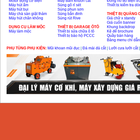
Motor động cơ điện
Máy đầm khuôn cát
Đồng hồ đo điện tr
Máy hút ẩm
Súng gõ rỉ sét
Thiết bị kiểm tra d
Máy hút bụi
Súng phun sơn
Máy chà sàn giặt thảm
Súng bắn đinh
THIỆT BỊ QUẢNG
Máy hút chân không
Súng rút Rive
Giá chữ x standy
Giá cuốn banner
DỤNG CỤ LÀM MỘC
THIÊT BỊ GARAGE ÔTÔ
Khung backdrop
Máy làm mộc
Thiết bị sửa chữa ô tô
Kệ để brochure
Thiết bị bảo hộ PCCC
Quầy bán hàng
Bảng menu chỉ dẫ
PHỤ TÙNG PHỤ KIỆN:
Mũi khoan mũi đục
|
Đá mài đá cắt
|
Lưỡi cưa lưỡi cắt