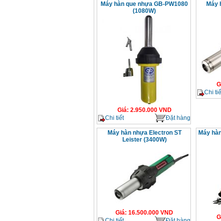
Máy hàn que nhựa GB-PW1080
Máy 
(1080W)
G
Chi tiế
Giá
:
2.950.000
VND
Chi tiết
Đặt hàng
Máy hàn nhựa Electron ST
Máy hàn
Leister (3400W)
Giá
:
16.500.000
VND
G
Chi tiết
Đặt hàng