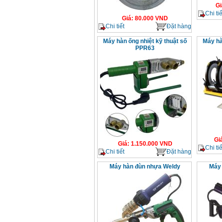
Gi
Chi tiế
Giá
:
80.000
VND
Chi tiết
Đặt hàng
Máy hàn ống nhiệt kỹ thuật số
Máy hà
PPR63
Gi
Giá
:
1.150.000
VND
Chi tiế
Chi tiết
Đặt hàng
Máy hàn đùn nhựa Weldy
Máy 