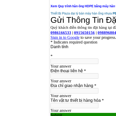
Dây cáp hàn Samwon
Korea
Xem Quy trình hàn ống HDPE bằng máy hàn th
Giá
:
105000
VND
Thiết Bị Plaza đại lý bán máy hàn ống nhựa
PE
Máy hàn que điện tử
Jasic ZX7 200E
Giá
:
2800000
VND
Máy hàn tig que Jasic
tig 200A (W223)
Giá
:
6800000
VND