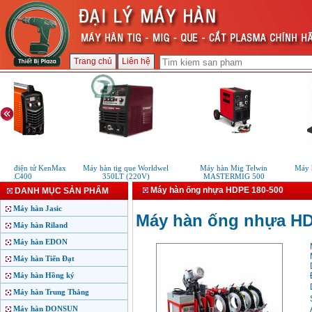
Trang chủ
Liên hệ
e điện tử KenMax
Máy hàn tig que Worldwel
Máy hàn Mig Telwin
Máy hà
ARC400
350LT (220V)
MASTERMIG 500
Máy hàn ống nhựa HDPE 180-500
DANH MỤC SẢN PHẨM
Máy hàn Jasic
Máy hàn ống nhựa HD
Máy hàn Riland
Máy hàn EDON
Máy hàn Tiến Đạt
Máy hàn Hồng ký
Máy hàn Trung Thắng
Máy hàn DONSUN