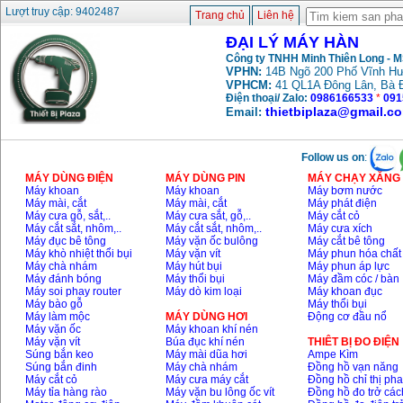
Lượt truy cập: 9402487
Trang chủ
Liên hệ
ĐẠI LÝ MÁY HÀN
Công ty TNHH Minh Thiên Long - 
VPHN:
14B Ngõ 200 Phố Vĩnh Hư
VPHCM:
41 QL1A Đông Lân, Bà 
Điện thoại/ Zalo:
0986166533
*
091
thietbiplaza@gmail.c
Email:
Follow us on
:
MÁY DÙNG ĐIỆN
MÁY DÙNG PIN
MÁY CHẠY XĂNG 
Máy khoan
Máy khoan
Máy bơm nước
Máy mài, cắt
Máy mài, cắt
Máy phát điện
Máy cưa gỗ, sắt,..
Máy cưa sắt, gỗ,..
Máy cắt cỏ
Máy cắt sắt, nhôm,..
Máy cắt sắt, nhôm,..
Máy cưa xích
Máy đục bê tông
Máy vặn ốc bulông
Máy cắt bê tông
Máy khò nhiệt thổi bụi
Máy vặn vít
Máy phun hóa chất
Máy chà nhám
Máy hút bụi
Máy phun áp lực
Máy đánh bóng
Máy thổi bụi
Máy đầm cóc / bàn
Máy soi phay router
Máy dò kim loại
Máy khoan đục
Máy bào gỗ
Máy thổi bụi
Máy làm mộc
MÁY DÙNG HƠI
Động cơ đầu nổ
Máy vặn ốc
Máy khoan khí nén
Máy vặn vít
Búa đục khí nén
THIÊT BỊ ĐO ĐIỆN
Súng bắn keo
Máy mài dũa hơi
Ampe Kìm
Súng bắn đinh
Máy chà nhám
Đồng hồ vạn năng
Máy cắt cỏ
Máy cưa máy cắt
Đồng hồ chỉ thị ph
Máy tỉa hàng rào
Máy vặn bu lông ốc vít
Đồng hồ đo trở các