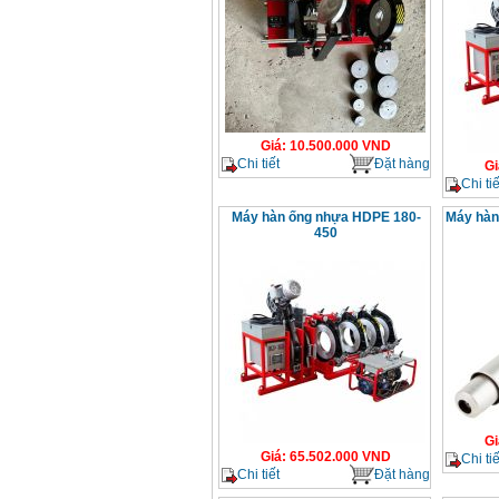
Giá
:
10.500.000
VND
Chi tiết
Đặt hàng
Gi
Chi tiế
Máy hàn ống nhựa HDPE 180-
Máy hàn
450
Gi
Giá
:
65.502.000
VND
Chi tiế
Chi tiết
Đặt hàng