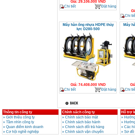
Giá
:
29.106.000
VND
Chi tiết
Đặt hàng
Gi
Chi tiế
Máy hàn ống nhựa HDPE thủy
Máy hà
lực D280-500
Giá
:
74.408.000
VND
Gi
Chi tiết
Đặt hàng
Chi tiế
Thông tin công ty
Chính sách công ty
Hỗ trợ 
»
Giới thiệu công ty
»
Chính sách bảo mật
»
Hướng
»
Tầm nhìn công ty
»
Chính sách bảo hành
»
Hướng
»
Quan điểm kinh doanh
»
Chinh sách đổi trả hàng
»
Các h
»
Cơ hội nghề nghiệp
»
Chính sách vận chuyển
»
Sơ đồ