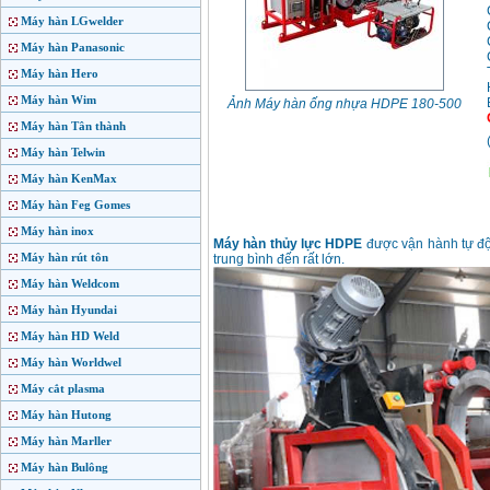
Máy hàn LGwelder
Máy hàn Panasonic
Máy hàn Hero
Máy hàn Wim
Ảnh Máy hàn ống nhựa HDPE 180-500
Máy hàn Tân thành
Máy hàn Telwin
Máy hàn KenMax
Máy hàn Feg Gomes
Máy hàn inox
Máy hàn thủy lực HDPE
được vận hành tự độ
Máy hàn rút tôn
trung bình đến rất lớn.
Máy hàn Weldcom
Máy hàn Hyundai
Máy hàn HD Weld
Máy hàn Worldwel
Máy cắt plasma
Máy hàn Hutong
Máy hàn Marller
Máy hàn Bulông