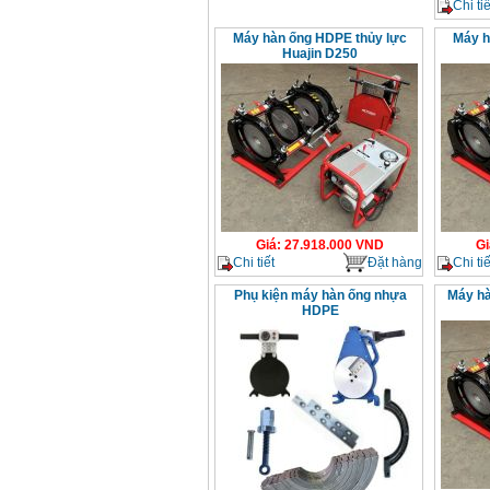
Chi tiế
Máy hàn ống HDPE thủy lực
Máy h
Huajin D250
Giá
:
27.918.000
VND
Gi
Chi tiết
Đặt hàng
Chi tiế
Phụ kiện máy hàn ống nhựa
Máy hà
HDPE