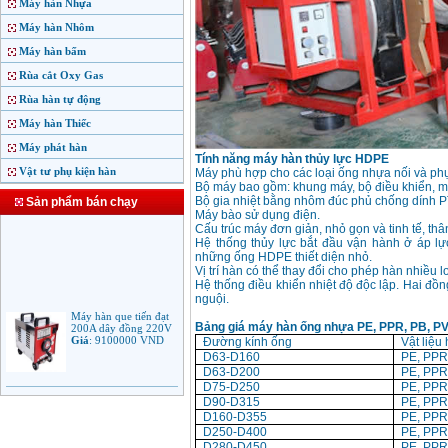
Máy hàn Nhựa
Máy hàn Nhôm
Máy hàn bấm
Rùa cắt Oxy Gas
Rùa hàn tự động
Máy hàn Thiếc
Máy phát hàn
Tính năng máy hàn thủy lực HDPE
Vật tư phụ kiện hàn
Máy phù hợp cho các loại ống nhựa nối và ph
Bộ máy bao gồm: khung máy, bộ điều khiển, máy
Bộ gia nhiệt bằng nhôm đúc phủ chống dính PT
Sản phẩm bán chạy
Máy bào sử dụng điện.
Cấu trúc máy đơn giản, nhỏ gọn và tinh tế, thâ
Hệ thống thủy lực bắt đầu vận hành ở áp lự
những ống HDPE thiết diện nhỏ.
Vị trí hàn có thể thay đổi cho phép hàn nhiều
Hệ thống điều khiển nhiệt độ độc lập. Hai đồn
nguội.
Máy hàn que tiến đạt
200A dây đồng 220V
Giá
:
9100000
VND
Bảng giá máy hàn ống nhựa PE, PPR, PB, P
Đường kính ống
Vật liệu
D63-D160
PE, PPR
D63-D200
PE, PPR
D75-D250
PE, PPR
Máy hàn que điện tử
Jasic ARC 200 R04
D90-D315
PE, PPR
Giá
:
5100000
VND
D160-D355
PE, PPR
D250-D400
PE, PPR
D280-D450
PE, PPR