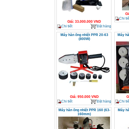
Gi
Chi tiế
Giá
:
33.000.000
VND
Chi tiết
Đặt hàng
Máy hàn ống nhiệt PPR 20-63
Máy hà
(800W)
Giá
:
950.000
VND
G
Chi tiết
Đặt hàng
Chi tiế
Máy hàn ống nhiệt PPR 160 (63-
Máy hà
160mm)