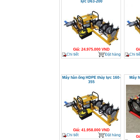
lực D63-200
Giá
:
24.975.000
VND
Gi
Chi tiết
Đặt hàng
Chi tiế
Máy hàn ống HDPE thủy lực 160-
Máy h
355
Giá
:
41.958.000
VND
Chi tiết
Đặt hàng
Gi