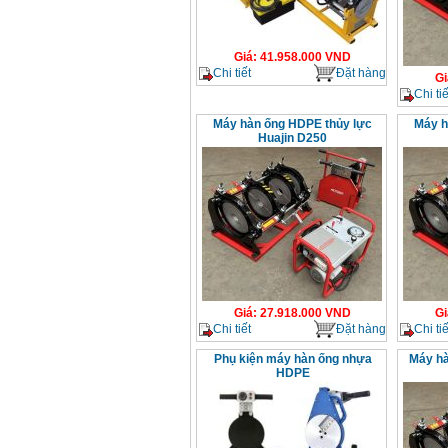
Giá
:
41.958.000
VND
Chi tiết
Đặt hàng
Gi
Chi tiế
Máy hàn ống HDPE thủy lực
Máy h
Huajin D250
Giá
:
27.918.000
VND
Gi
Chi tiết
Đặt hàng
Chi tiế
Phụ kiện máy hàn ống nhựa
Máy hà
HDPE