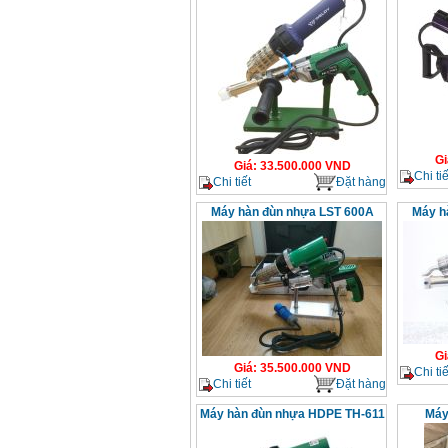
Gi
Giá
:
33.500.000
VND
Chi tiế
Chi tiết
Đặt hàng
Máy hàn đùn nhựa LST 600A
Máy h
Gi
Giá
:
35.500.000
VND
Chi tiế
Chi tiết
Đặt hàng
Máy hàn đùn nhựa HDPE TH-611
Máy