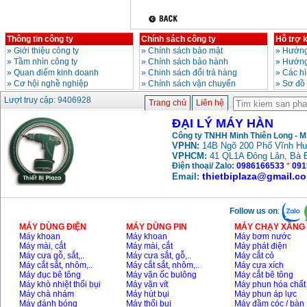
Thông tin công ty
Chính sách công ty
Hỗ trợ 
»
Giới thiệu công ty
»
Chính sách bảo mật
»
Hướng
»
Tầm nhìn công ty
»
Chính sách bảo hành
»
Hướng
»
Quan điểm kinh doanh
»
Chinh sách đổi trả hàng
»
Các h
»
Cơ hội nghề nghiệp
»
Chính sách vận chuyển
»
Sơ đồ
Lượt truy cập: 9406928
Trang chủ
Liên hệ
ĐẠI LÝ MÁY HÀN
Công ty TNHH Minh Thiên Long - 
VPHN:
14B Ngõ 200 Phố Vĩnh Hư
VPHCM:
41 QL1A Đông Lân, Bà 
Điện thoại/ Zalo:
0986166533
*
091
thietbiplaza@gmail.c
Email:
Follow us on
:
MÁY DÙNG ĐIỆN
MÁY DÙNG PIN
MÁY CHẠY XĂNG 
Máy khoan
Máy khoan
Máy bơm nước
Máy mài, cắt
Máy mài, cắt
Máy phát điện
Máy cưa gỗ, sắt,..
Máy cưa sắt, gỗ,..
Máy cắt cỏ
Máy cắt sắt, nhôm,..
Máy cắt sắt, nhôm,..
Máy cưa xích
Máy đục bê tông
Máy vặn ốc bulông
Máy cắt bê tông
Máy khò nhiệt thổi bụi
Máy vặn vít
Máy phun hóa chất
Máy chà nhám
Máy hút bụi
Máy phun áp lực
Máy đánh bóng
Máy thổi bụi
Máy đầm cóc / bàn