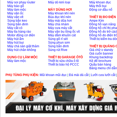
Máy soi phay router
Máy dò kim loại
Máy khoan đục
Máy bào gỗ
Máy thổi bụi
Máy làm mộc
MÁY DÙNG HƠI
Động cơ đầu nổ
Máy vặn ốc
Máy khoan khí nén
Máy vặn vít
Búa đục khí nén
THIÊT BỊ ĐO ĐIỆN
Súng bắn keo
Máy mài dũa hơi
Ampe Kìm
Súng bắn đinh
Máy chà nhám
Đồng hồ vạn năng
Máy cắt cỏ
Máy cưa máy cắt
Đồng hồ chỉ thị ph
Máy tỉa hàng rào
Máy vặn bu lông ốc vít
Đồng hồ đo trở các
Motor động cơ điện
Máy đầm khuôn cát
Đồng hồ đo điện tr
Máy hút ẩm
Súng gõ rỉ sét
Thiết bị kiểm tra d
Máy hút bụi
Súng phun sơn
Máy chà sàn giặt thảm
Súng bắn đinh
THIỆT BỊ QUẢNG
Máy hút chân không
Súng rút Rive
Giá chữ x standy
Giá cuốn banner
DỤNG CỤ LÀM MỘC
THIÊT BỊ GARAGE ÔTÔ
Khung backdrop
Máy làm mộc
Thiết bị sửa chữa ô tô
Kệ để brochure
Thiết bị bảo hộ PCCC
Quầy bán hàng
Bảng menu chỉ dẫ
PHỤ TÙNG PHỤ KIỆN:
Mũi khoan mũi đục
|
Đá mài đá cắt
|
Lưỡi cưa lưỡi cắt