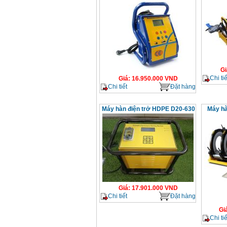
Gi
Chi tiế
Giá
:
16.950.000
VND
Chi tiết
Đặt hàng
Máy hàn điện trở HDPE D20-630
Máy hà
Giá
:
17.901.000
VND
Chi tiết
Đặt hàng
Gi
Chi tiế