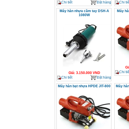
Chi tiết
Đặt hàng
Chi tiế
Máy hàn nhựa cầm tay DSH-A
Máy hà
1080W
Gi
Chi tiế
Giá
:
3.150.000
VND
Chi tiết
Đặt hàng
Máy hàn bạt nhựa HPDE JIT-800
Máy hàn