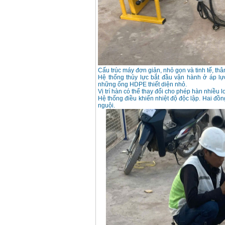
Korea
Giá
:
105000
VND
Máy hàn que điện tử
Jasic ZX7 200E
Giá
:
2800000
VND
Cấu trúc máy đơn giản, nhỏ gọn và tinh tế, thâ
Hệ thống thủy lực bắt đầu vận hành ở áp lự
Máy hàn tig que Jasic
những ống HDPE thiết diện nhỏ.
tig 200A (W223)
Vị trí hàn có thể thay đổi cho phép hàn nhiều
Giá
:
6800000
VND
Hệ thống điều khiển nhiệt độ độc lập. Hai đồn
nguội.