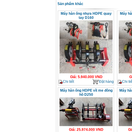
Sản phẩm khác
Máy hàn ống nhựa HDPE quay
Máy hà
tay D160
Giá
:
5.940.000
VND
G
Chi tiết
Đặt hàng
Chi tiế
Máy hàn ống HDPE vít me đồng
Máy hà
hồ D250
Giá
:
25.974.000
VND
Gi