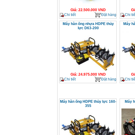
Giá
:
22.500.000
VND
Gi
Chi tiết
Đặt hàng
Chi tiế
Máy hàn ống nhựa HDPE thủy
Máy hà
lực D63-200
Giá
:
24.975.000
VND
Gi
Chi tiết
Đặt hàng
Chi tiế
Máy hàn ống HDPE thủy lực 160-
Máy h
355