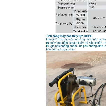
Máy hàn que điện tử
Hồng ký HK 200Z
Giá
:
2770000
VND
Bình khí Co2, chai khí
co2 hàn Mig
Giá
:
1750000
VND
Tính năng máy hàn thủy lực HDPE
Máy phù hợp cho các loại ống nhựa nối và ph
Bộ máy bao gồm: khung máy, bộ điều khiển, máy
Máy hàn tig nhôm
Bộ gia nhiệt bằng nhôm đúc phủ chống dính PT
Hero AFT 300 AC/DC
Máy bào sử dụng điện.
Giá
:
50500000
VND
Máy hàn que điện tử
KenMax ARC 315
Giá
:
3550000
VND
Máy hàn bấm Hồng
ký HB4KB (4KVA)
Giá
:
14500000
VND
Dây cáp hàn Samwon