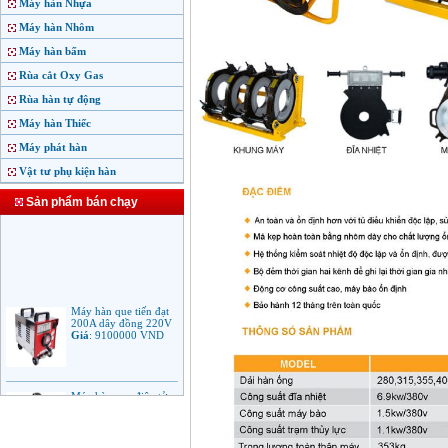
Máy hàn Nhựa
Máy hàn Nhôm
Máy hàn bấm
Rùa cắt Oxy Gas
Rùa hàn tự động
Máy hàn Thiếc
Máy phát hàn
Vật tư phụ kiện hàn
Sản phẩm bán chạy
Máy hàn que tiến đạt
200A dây đồng 220V
Giá
:
9100000
VND
Máy hàn que điện tử
Jasic ARC 200 R04
Giá
:
5100000
VND