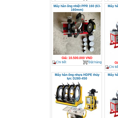
Máy hàn ống nhiệt PPR 160 (63-
Máy hà
160mm)
Giá
:
10.500.000
VND
Chi tiết
Đặt hàng
Gi
Chi tiế
Máy hàn ống nhựa HDPE thủy
Máy hà
lực D280-450