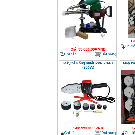
Gi
Chi tiế
Giá
:
33.000.000
VND
Chi tiết
Đặt hàng
Máy hàn ống nhiệt PPR 20-63
Máy hà
(800W)
Giá
:
950.000
VND
G
Chi tiết
Đặt hàng
Chi tiế