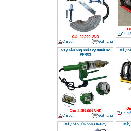
Gi
Chi tiế
Giá
:
80.000
VND
Chi tiết
Đặt hàng
Máy hàn ống nhiệt kỹ thuật số
Máy hà
PPR63
Gi
Giá
:
1.150.000
VND
Chi tiế
Chi tiết
Đặt hàng
Máy hàn đùn nhựa Weldy
Máy 