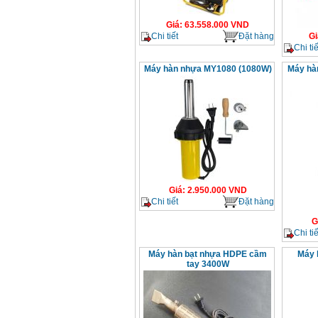
Giá
:
63.558.000
VND
Chi tiết
Đặt hàng
Gi
Chi tiế
Máy hàn nhựa MY1080 (1080W)
Máy hà
Giá
:
2.950.000
VND
Chi tiết
Đặt hàng
G
Chi tiế
Máy hàn bạt nhựa HDPE cầm
Máy 
tay 3400W