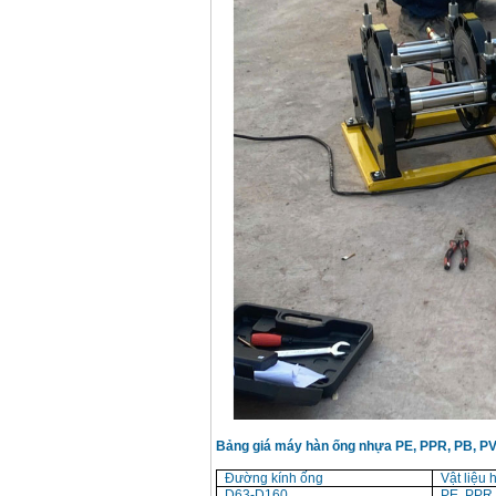
Bảng giá máy hàn ống nhựa PE, PPR, PB, P
Đường kính ống
Vật liệu 
D63-D160
PE, PPR