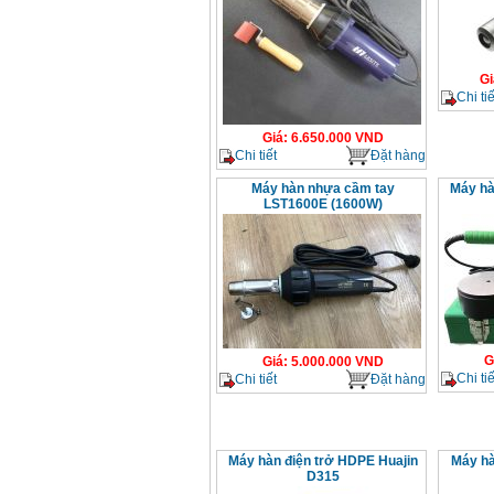
Gi
Chi tiế
Giá
:
6.650.000
VND
Chi tiết
Đặt hàng
Máy hàn nhựa cầm tay
Máy hà
LST1600E (1600W)
G
Giá
:
5.000.000
VND
Chi tiế
Chi tiết
Đặt hàng
Máy hàn điện trở HDPE Huajin
Máy hà
D315