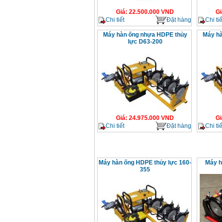
Giá
:
22.500.000
VND
Gi
Chi tiết
Đặt hàng
Chi tiế
Máy hàn ống nhựa HDPE thủy
Máy hà
lực D63-200
Giá
:
24.975.000
VND
Gi
Chi tiết
Đặt hàng
Chi tiế
Máy hàn ống HDPE thủy lực 160-
Máy h
355