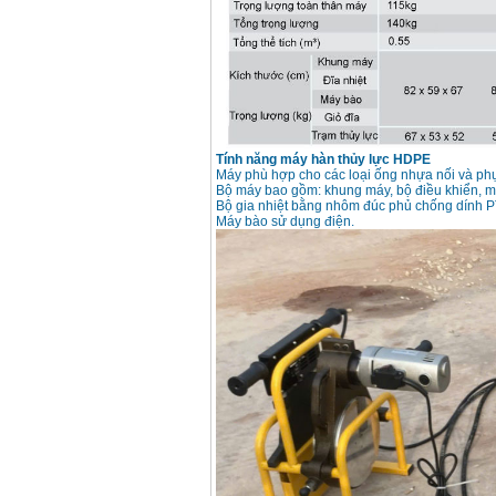
Máy hàn que điện tử
Hồng ký HK 200Z
Giá
:
2770000
VND
Bình khí Co2, chai khí
co2 hàn Mig
Giá
:
1750000
VND
Tính năng máy hàn thủy lực HDPE
Máy phù hợp cho các loại ống nhựa nối và ph
Bộ máy bao gồm: khung máy, bộ điều khiển, máy
Bộ gia nhiệt bằng nhôm đúc phủ chống dính PT
Máy hàn tig nhôm
Máy bào sử dụng điện.
Hero AFT 300 AC/DC
Giá
:
50500000
VND
Máy hàn que điện tử
KenMax ARC 315
Giá
:
3550000
VND
Máy hàn bấm Hồng
ký HB4KB (4KVA)
Giá
:
14500000
VND
Dây cáp hàn Samwon