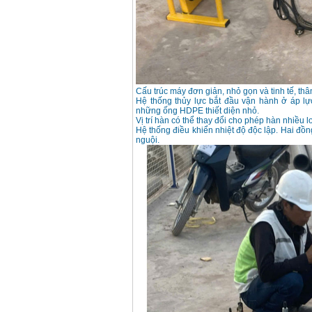
Korea
Giá
:
105000
VND
Máy hàn que điện tử
Jasic ZX7 200E
Giá
:
2800000
VND
Cấu trúc máy đơn giản, nhỏ gọn và tinh tế, thâ
Hệ thống thủy lực bắt đầu vận hành ở áp lự
những ống HDPE thiết diện nhỏ.
Máy hàn tig que Jasic
Vị trí hàn có thể thay đổi cho phép hàn nhiều
tig 200A (W223)
Hệ thống điều khiển nhiệt độ độc lập. Hai đồn
Giá
:
6800000
VND
nguội.