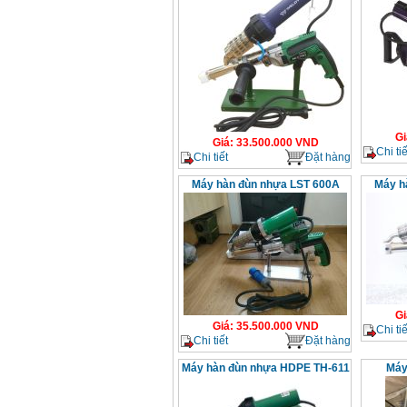
Gi
Giá
:
33.500.000
VND
Chi tiế
Chi tiết
Đặt hàng
Máy hàn đùn nhựa LST 600A
Máy h
Gi
Giá
:
35.500.000
VND
Chi tiế
Chi tiết
Đặt hàng
Máy hàn đùn nhựa HDPE TH-611
Máy