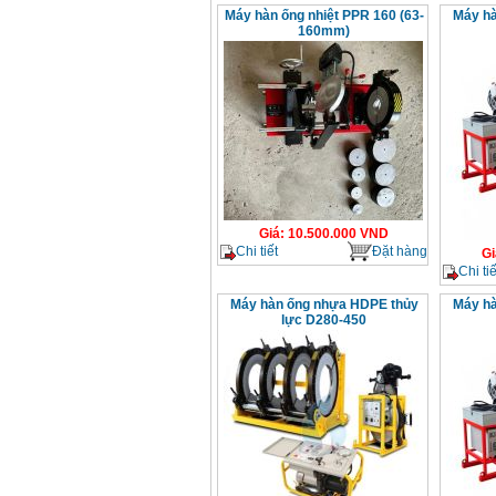
Máy hàn ống nhiệt PPR 160 (63-
Máy hà
160mm)
Giá
:
10.500.000
VND
Chi tiết
Đặt hàng
Gi
Chi tiế
Máy hàn ống nhựa HDPE thủy
Máy hà
lực D280-450