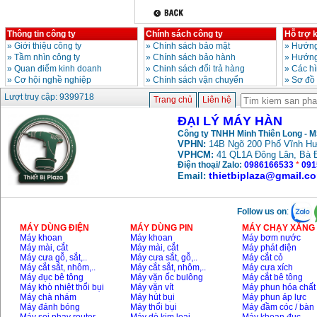
Thông tin công ty
Chính sách công ty
Hỗ trợ 
»
Giới thiệu công ty
»
Chính sách bảo mật
»
Hướng
»
Tầm nhìn công ty
»
Chính sách bảo hành
»
Hướng
»
Quan điểm kinh doanh
»
Chinh sách đổi trả hàng
»
Các h
»
Cơ hội nghề nghiệp
»
Chính sách vận chuyển
»
Sơ đồ
Lượt truy cập: 9399718
Trang chủ
Liên hệ
ĐẠI LÝ MÁY HÀN
Công ty TNHH Minh Thiên Long - 
VPHN:
14B Ngõ 200 Phố Vĩnh Hư
VPHCM:
41 QL1A Đông Lân, Bà 
Điện thoại/ Zalo:
0986166533
*
091
thietbiplaza@gmail.c
Email:
Follow us on
:
MÁY DÙNG ĐIỆN
MÁY DÙNG PIN
MÁY CHẠY XĂNG 
Máy khoan
Máy khoan
Máy bơm nước
Máy mài, cắt
Máy mài, cắt
Máy phát điện
Máy cưa gỗ, sắt,..
Máy cưa sắt, gỗ,..
Máy cắt cỏ
Máy cắt sắt, nhôm,..
Máy cắt sắt, nhôm,..
Máy cưa xích
Máy đục bê tông
Máy vặn ốc bulông
Máy cắt bê tông
Máy khò nhiệt thổi bụi
Máy vặn vít
Máy phun hóa chất
Máy chà nhám
Máy hút bụi
Máy phun áp lực
Máy đánh bóng
Máy thổi bụi
Máy đầm cóc / bàn