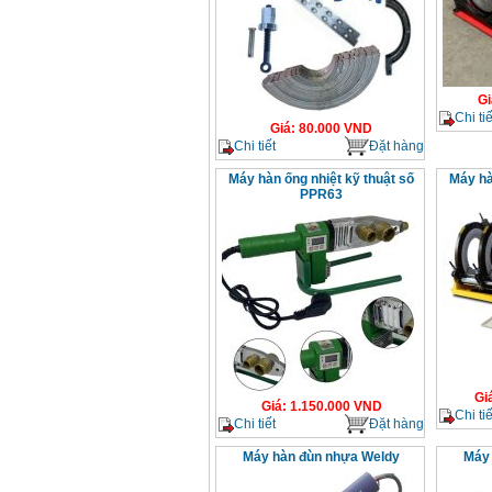
Gi
Chi tiế
Giá
:
80.000
VND
Chi tiết
Đặt hàng
Máy hàn ống nhiệt kỹ thuật số
Máy hà
PPR63
Gi
Giá
:
1.150.000
VND
Chi tiế
Chi tiết
Đặt hàng
Máy hàn đùn nhựa Weldy
Máy 