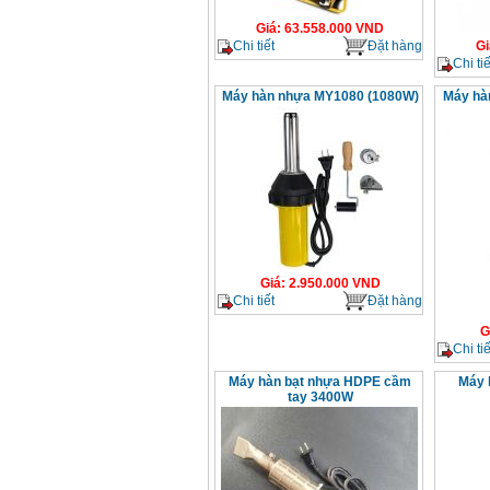
Giá
:
63.558.000
VND
Chi tiết
Đặt hàng
Gi
Chi tiế
Máy hàn nhựa MY1080 (1080W)
Máy hà
Giá
:
2.950.000
VND
Chi tiết
Đặt hàng
G
Chi tiế
Máy hàn bạt nhựa HDPE cầm
Máy 
tay 3400W