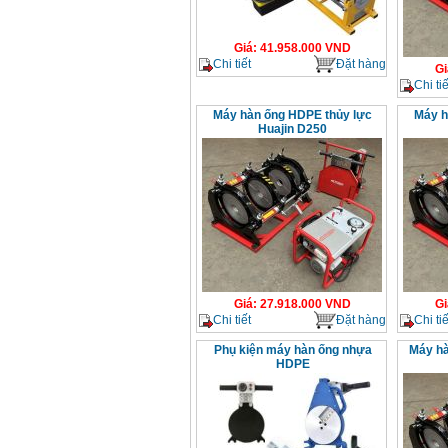
Giá
:
41.958.000
VND
Chi tiết
Đặt hàng
Gi
Chi tiế
Máy hàn ống HDPE thủy lực
Máy h
Huajin D250
Giá
:
27.918.000
VND
Gi
Chi tiết
Đặt hàng
Chi tiế
Phụ kiện máy hàn ống nhựa
Máy hà
HDPE