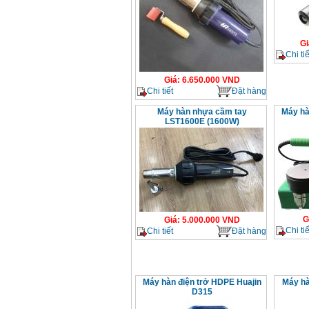
Gi
Chi tiế
Giá
:
6.650.000
VND
Chi tiết
Đặt hàng
Máy hàn nhựa cầm tay
Máy hà
LST1600E (1600W)
G
Giá
:
5.000.000
VND
Chi tiế
Chi tiết
Đặt hàng
Máy hàn điện trở HDPE Huajin
Máy hà
D315