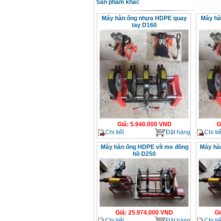
Sản phẩm khác
Máy hàn ống nhựa HDPE quay
Máy hà
tay D160
Giá
:
5.940.000
VND
G
Chi tiết
Đặt hàng
Chi tiế
Máy hàn ống HDPE vít me đồng
Máy hà
hồ D250
Giá
:
25.974.000
VND
Gi
Chi tiết
Đặt hàng
Chi tiế