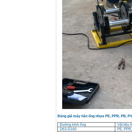
Bảng giá máy hàn ống nhựa PE, PPR, PB, P
Đường kính ống
Vật liệu 
D63-D160
PE, PPR