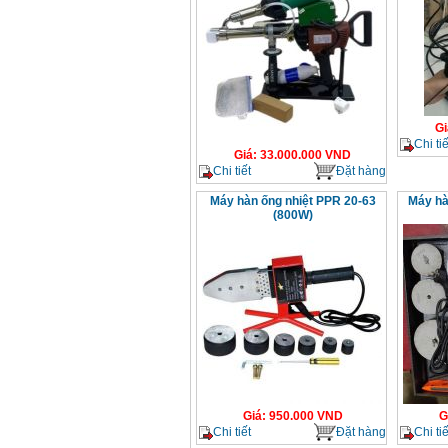
Gi
Chi tiế
Giá
:
33.000.000
VND
Chi tiết
Đặt hàng
Máy hàn ống nhiệt PPR 20-63
Máy hà
(800W)
Giá
:
950.000
VND
G
Chi tiết
Đặt hàng
Chi tiế