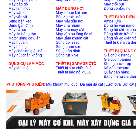
Máy soi phay router
Máy dò kim loại
Máy khoan đục
Máy bào gỗ
Máy thổi bụi
Máy làm mộc
MÁY DÙNG HƠI
Động cơ đầu nổ
Máy vặn ốc
Máy khoan khí nén
Máy vặn vít
Búa đục khí nén
THIÊT BỊ ĐO ĐIỆN
Súng bắn keo
Máy mài dũa hơi
Ampe Kìm
Súng bắn đinh
Máy chà nhám
Đồng hồ vạn năng
Máy cắt cỏ
Máy cưa máy cắt
Đồng hồ chỉ thị ph
Máy tỉa hàng rào
Máy vặn bu lông ốc vít
Đồng hồ đo trở các
Motor động cơ điện
Máy đầm khuôn cát
Đồng hồ đo điện tr
Máy hút ẩm
Súng gõ rỉ sét
Thiết bị kiểm tra d
Máy hút bụi
Súng phun sơn
Máy chà sàn giặt thảm
Súng bắn đinh
THIỆT BỊ QUẢNG
Máy hút chân không
Súng rút Rive
Giá chữ x standy
Giá cuốn banner
DỤNG CỤ LÀM MỘC
THIÊT BỊ GARAGE ÔTÔ
Khung backdrop
Máy làm mộc
Thiết bị sửa chữa ô tô
Kệ để brochure
Thiết bị bảo hộ PCCC
Quầy bán hàng
Bảng menu chỉ dẫ
PHỤ TÙNG PHỤ KIỆN:
Mũi khoan mũi đục
|
Đá mài đá cắt
|
Lưỡi cưa lưỡi cắt