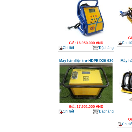
Gi
Chi tiế
Giá
:
16.950.000
VND
Chi tiết
Đặt hàng
Máy hàn điện trở HDPE D20-630
Máy hà
Giá
:
17.901.000
VND
Chi tiết
Đặt hàng
Gi
Chi tiế