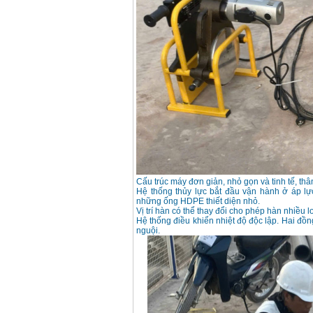
Korea
Giá
:
105000
VND
Máy hàn que điện tử
Jasic ZX7 200E
Giá
:
2800000
VND
Máy hàn tig que Jasic
tig 200A (W223)
Giá
:
6800000
VND
Cấu trúc máy đơn giản, nhỏ gọn và tinh tế, thâ
Hệ thống thủy lực bắt đầu vận hành ở áp lự
những ống HDPE thiết diện nhỏ.
Vị trí hàn có thể thay đổi cho phép hàn nhiều
Hệ thống điều khiển nhiệt độ độc lập. Hai đồn
nguội.