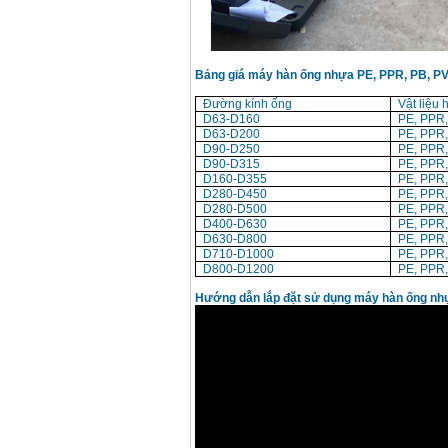
Bảng giá máy hàn ống nhựa PE, PPR, PB, P
Đường kính ống
Vật liệu 
D63-D160
PE, PPR
D63-D200
PE, PPR
D90-D250
PE, PPR
D90-D315
PE, PPR
D160-D355
PE, PPR
D280-D450
PE, PPR
D280-D500
PE, PPR
D400-D630
PE, PPR
D630-D800
PE, PPR
D710-D1000
PE, PPR
D800-D1200
PE, PPR
Hướng dẫn lắp đặt sử dụng máy hàn ống 