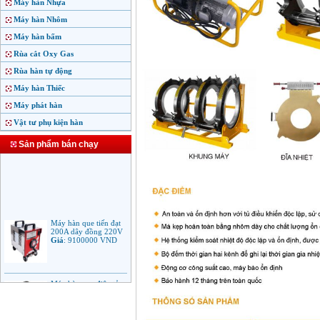
Máy hàn Nhựa
Máy hàn Nhôm
Máy hàn bấm
Rùa cắt Oxy Gas
Rùa hàn tự động
Máy hàn Thiếc
Máy phát hàn
Vật tư phụ kiện hàn
Sản phẩm bán chạy
Máy hàn que tiến đạt
200A dây đồng 220V
Giá
:
9100000
VND
Máy hàn que điện tử
Jasic ARC 200 R04
Giá
:
5100000
VND