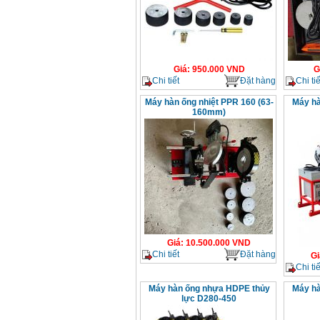
Giá
:
950.000
VND
G
Chi tiết
Đặt hàng
Chi tiế
Máy hàn ống nhiệt PPR 160 (63-
Máy hà
160mm)
Giá
:
10.500.000
VND
Chi tiết
Đặt hàng
Gi
Chi tiế
Máy hàn ống nhựa HDPE thủy
Máy hà
lực D280-450