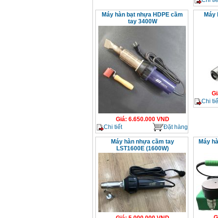
Máy hàn bạt nhựa HDPE cầm
Máy 
tay 3400W
Gi
Chi tiế
Giá
:
6.650.000
VND
Chi tiết
Đặt hàng
Máy hàn nhựa cầm tay
Máy hà
LST1600E (1600W)
G