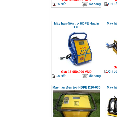
Giá
:
5.000.000
VND
Chi tiế
Chi tiết
Đặt hàng
Máy hàn điện trở HDPE Huajin
Máy hà
D315
Gi
Chi tiế
Giá
:
16.950.000
VND
Chi tiết
Đặt hàng
Máy hàn điện trở HDPE D20-630
Máy hà