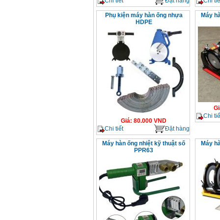
Chi tiết
Đặt hàng
Chi tiế
Phụ kiện máy hàn ống nhựa
Máy hà
HDPE
Gi
Chi tiế
Giá
:
80.000
VND
Chi tiết
Đặt hàng
Máy hàn ống nhiệt kỹ thuật số
Máy hà
PPR63