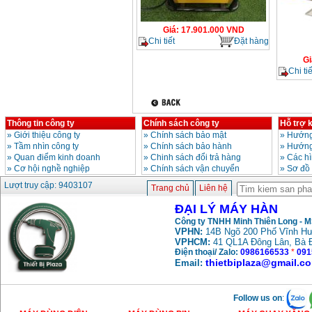
Giá
:
17.901.000
VND
Chi tiết
Đặt hàng
Gi
Chi tiế
Thông tin công ty
Chính sách công ty
Hỗ trợ 
»
Giới thiệu công ty
»
Chính sách bảo mật
»
Hướng
»
Tầm nhìn công ty
»
Chính sách bảo hành
»
Hướng
»
Quan điểm kinh doanh
»
Chinh sách đổi trả hàng
»
Các h
»
Cơ hội nghề nghiệp
»
Chính sách vận chuyển
»
Sơ đồ
Lượt truy cập: 9403107
Trang chủ
Liên hệ
ĐẠI LÝ MÁY HÀN
Công ty TNHH Minh Thiên Long - 
VPHN:
14B Ngõ 200 Phố Vĩnh Hư
VPHCM:
41 QL1A Đông Lân, Bà 
Điện thoại/ Zalo:
0986166533
*
091
thietbiplaza@gmail.c
Email:
Follow us on
: