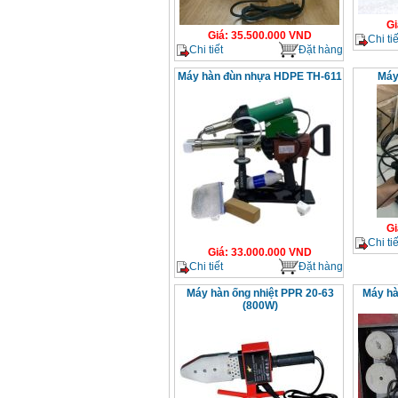
Gi
Giá
:
35.500.000
VND
Chi tiế
Chi tiết
Đặt hàng
Máy hàn đùn nhựa HDPE TH-611
Máy
Gi
Chi tiế
Giá
:
33.000.000
VND
Chi tiết
Đặt hàng
Máy hàn ống nhiệt PPR 20-63
Máy hà
(800W)