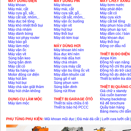
MÁY DÙNG ĐIỆN
MÁY DÙNG PIN
MÁY CHẠY XĂNG 
Máy khoan
Máy khoan
Máy bơm nước
Máy mài, cắt
Máy mài, cắt
Máy phát điện
Máy cưa gỗ, sắt,..
Máy cưa sắt, gỗ,..
Máy cắt cỏ
Máy cắt sắt, nhôm,..
Máy cắt sắt, nhôm,..
Máy cưa xích
Máy đục bê tông
Máy vặn ốc bulông
Máy cắt bê tông
Máy khò nhiệt thổi bụi
Máy vặn vít
Máy phun hóa chất
Máy chà nhám
Máy hút bụi
Máy phun áp lực
Máy đánh bóng
Máy thổi bụi
Máy đầm cóc / bàn
Máy soi phay router
Máy dò kim loại
Máy khoan đục
Máy bào gỗ
Máy thổi bụi
Máy làm mộc
MÁY DÙNG HƠI
Động cơ đầu nổ
Máy vặn ốc
Máy khoan khí nén
Máy vặn vít
Búa đục khí nén
THIÊT BỊ ĐO ĐIỆN
Súng bắn keo
Máy mài dũa hơi
Ampe Kìm
Súng bắn đinh
Máy chà nhám
Đồng hồ vạn năng
Máy cắt cỏ
Máy cưa máy cắt
Đồng hồ chỉ thị ph
Máy tỉa hàng rào
Máy vặn bu lông ốc vít
Đồng hồ đo trở các
Motor động cơ điện
Máy đầm khuôn cát
Đồng hồ đo điện tr
Máy hút ẩm
Súng gõ rỉ sét
Thiết bị kiểm tra d
Máy hút bụi
Súng phun sơn
Máy chà sàn giặt thảm
Súng bắn đinh
THIỆT BỊ QUẢNG
Máy hút chân không
Súng rút Rive
Giá chữ x standy
Giá cuốn banner
DỤNG CỤ LÀM MỘC
THIÊT BỊ GARAGE ÔTÔ
Khung backdrop
Máy làm mộc
Thiết bị sửa chữa ô tô
Kệ để brochure
Thiết bị bảo hộ PCCC
Quầy bán hàng
Bảng menu chỉ dẫ
PHỤ TÙNG PHỤ KIỆN:
Mũi khoan mũi đục
|
Đá mài đá cắt
|
Lưỡi cưa lưỡi cắt