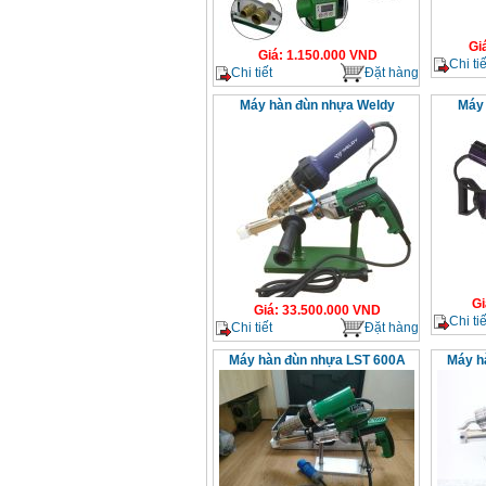
Gi
Giá
:
1.150.000
VND
Chi tiế
Chi tiết
Đặt hàng
Máy hàn đùn nhựa Weldy
Máy 
Gi
Giá
:
33.500.000
VND
Chi tiế
Chi tiết
Đặt hàng
Máy hàn đùn nhựa LST 600A
Máy h