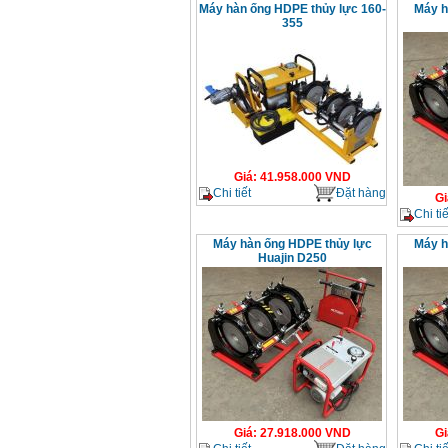
Máy hàn ống HDPE thủy lực 160-
Máy h
355
Giá
:
41.958.000
VND
Chi tiết
Đặt hàng
Gi
Chi tiế
Máy hàn ống HDPE thủy lực
Máy h
Huajin D250
Giá
:
27.918.000
VND
Gi