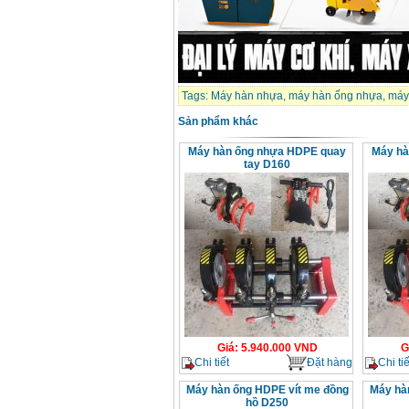
Tags:
Máy hàn nhựa
,
máy hàn ống nhựa
,
máy
Sản phẩm khác
Máy hàn ống nhựa HDPE quay
Máy hà
tay D160
Giá
:
5.940.000
VND
G
Chi tiết
Đặt hàng
Chi tiế
Máy hàn ống HDPE vít me đồng
Máy hà
hồ D250