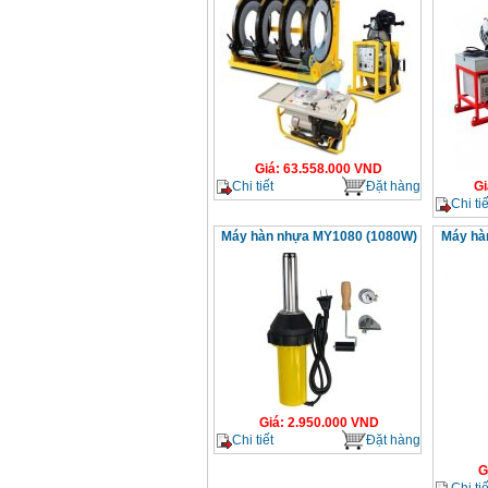
Giá
:
63.558.000
VND
Chi tiết
Đặt hàng
Gi
Chi tiế
Máy hàn nhựa MY1080 (1080W)
Máy hà
Giá
:
2.950.000
VND
Chi tiết
Đặt hàng
G
Chi tiế