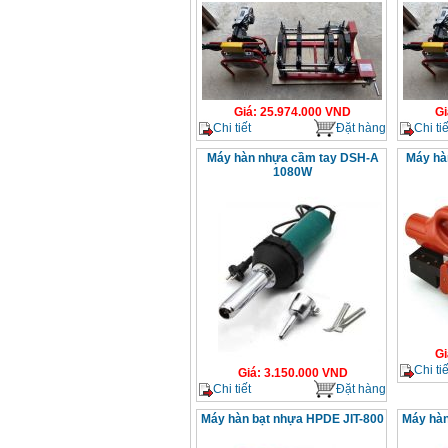
Giá
:
25.974.000
VND
Gi
Chi tiết
Đặt hàng
Chi tiế
Máy hàn nhựa cầm tay DSH-A
Máy hà
1080W
Gi
Chi tiế
Giá
:
3.150.000
VND
Chi tiết
Đặt hàng
Máy hàn bạt nhựa HPDE JIT-800
Máy hàn