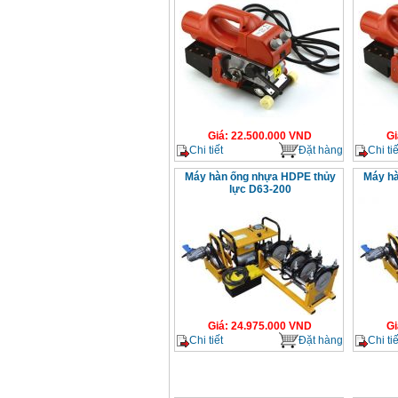
Giá
:
22.500.000
VND
Gi
Chi tiết
Đặt hàng
Chi tiế
Máy hàn ống nhựa HDPE thủy
Máy hà
lực D63-200
Giá
:
24.975.000
VND
Gi
Chi tiết
Đặt hàng
Chi tiế