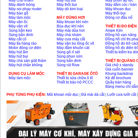
Máy chà nhám
Máy hút bụi
Máy phun áp lực
Máy đánh bóng
Máy thổi bụi
Máy đầm cóc / bàn
Máy soi phay router
Máy dò kim loại
Máy khoan đục
Máy bào gỗ
Máy thổi bụi
Máy làm mộc
MÁY DÙNG HƠI
Động cơ đầu nổ
Máy vặn ốc
Máy khoan khí nén
Máy vặn vít
Búa đục khí nén
THIÊT BỊ ĐO ĐIỆN
Súng bắn keo
Máy mài dũa hơi
Ampe Kìm
Súng bắn đinh
Máy chà nhám
Đồng hồ vạn năng
Máy cắt cỏ
Máy cưa máy cắt
Đồng hồ chỉ thị ph
Máy tỉa hàng rào
Máy vặn bu lông ốc vít
Đồng hồ đo trở các
Motor động cơ điện
Máy đầm khuôn cát
Đồng hồ đo điện tr
Máy hút ẩm
Súng gõ rỉ sét
Thiết bị kiểm tra d
Máy hút bụi
Súng phun sơn
Máy chà sàn giặt thảm
Súng bắn đinh
THIỆT BỊ QUẢNG
Máy hút chân không
Súng rút Rive
Giá chữ x standy
Giá cuốn banner
DỤNG CỤ LÀM MỘC
THIÊT BỊ GARAGE ÔTÔ
Khung backdrop
Máy làm mộc
Thiết bị sửa chữa ô tô
Kệ để brochure
Thiết bị bảo hộ PCCC
Quầy bán hàng
Bảng menu chỉ dẫ
PHỤ TÙNG PHỤ KIỆN:
Mũi khoan mũi đục
|
Đá mài đá cắt
|
Lưỡi cưa lưỡi cắt