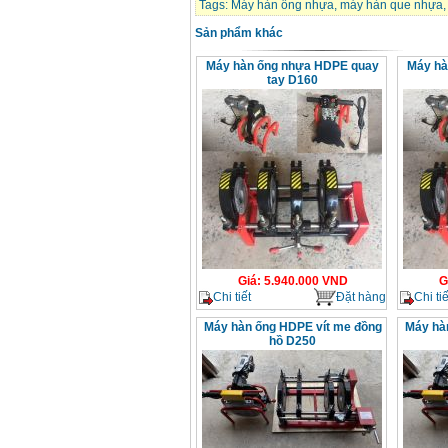
Tags:
Máy hàn ống nhựa
,
máy hàn que nhựa
Sản phẩm khác
Máy hàn ống nhựa HDPE quay
Máy hà
tay D160
Giá
:
5.940.000
VND
G
Chi tiết
Đặt hàng
Chi tiế
Máy hàn ống HDPE vít me đồng
Máy hà
hồ D250