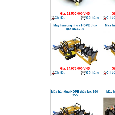
Giá
:
22.500.000
VND
Gi
Chi tiết
Đặt hàng
Chi tiế
Máy hàn ống nhựa HDPE thủy
Máy hà
lực D63-200
Giá
:
24.975.000
VND
Gi
Chi tiết
Đặt hàng
Chi tiế
Máy hàn ống HDPE thủy lực 160-
Máy h
355