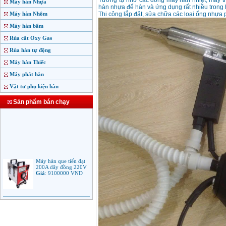
Tương tự như các dòng máy hàn nhiệt, máy t
Máy hàn Nhựa
hàn nhựa để hàn và ứng dụng rất nhiều tron
Máy hàn Nhôm
Thi công lắp đặt, sửa chữa các loại ống nhựa 
Máy hàn bấm
Rùa cắt Oxy Gas
Rùa hàn tự động
Máy hàn Thiếc
Máy phát hàn
Vật tư phụ kiện hàn
Sản phẩm bán chạy
Máy hàn que tiến đạt
200A dây đồng 220V
Giá
:
9100000
VND
Máy hàn que điện tử
Jasic ARC 200 R04
Giá
:
5100000
VND