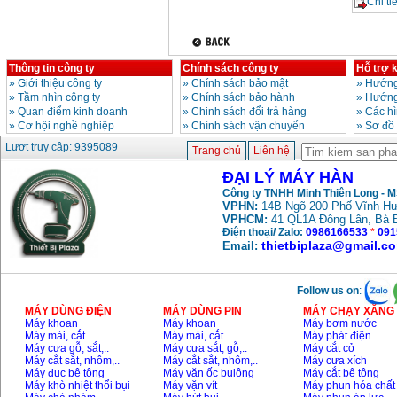
Chi tiế
Thông tin công ty
Chính sách công ty
Hỗ trợ 
»
Giới thiệu công ty
»
Chính sách bảo mật
»
Hướng
»
Tầm nhìn công ty
»
Chính sách bảo hành
»
Hướng
»
Quan điểm kinh doanh
»
Chinh sách đổi trả hàng
»
Các h
»
Cơ hội nghề nghiệp
»
Chính sách vận chuyển
»
Sơ đồ
Lượt truy cập: 9395089
Trang chủ
Liên hệ
ĐẠI LÝ MÁY HÀN
Công ty TNHH Minh Thiên Long - 
VPHN:
14B Ngõ 200 Phố Vĩnh Hư
VPHCM:
41 QL1A Đông Lân, Bà 
Điện thoại/ Zalo:
0986166533
*
091
thietbiplaza@gmail.c
Email:
Follow us on
:
MÁY DÙNG ĐIỆN
MÁY DÙNG PIN
MÁY CHẠY XĂNG 
Máy khoan
Máy khoan
Máy bơm nước
Máy mài, cắt
Máy mài, cắt
Máy phát điện
Máy cưa gỗ, sắt,..
Máy cưa sắt, gỗ,..
Máy cắt cỏ
Máy cắt sắt, nhôm,..
Máy cắt sắt, nhôm,..
Máy cưa xích
Máy đục bê tông
Máy vặn ốc bulông
Máy cắt bê tông
Máy khò nhiệt thổi bụi
Máy vặn vít
Máy phun hóa chất