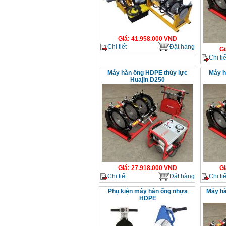
Giá
:
41.958.000
VND
Chi tiết
Đặt hàng
Gi
Chi tiế
Máy hàn ống HDPE thủy lực
Máy h
Huajin D250
Giá
:
27.918.000
VND
Gi
Chi tiết
Đặt hàng
Chi tiế
Phụ kiện máy hàn ống nhựa
Máy hà
HDPE