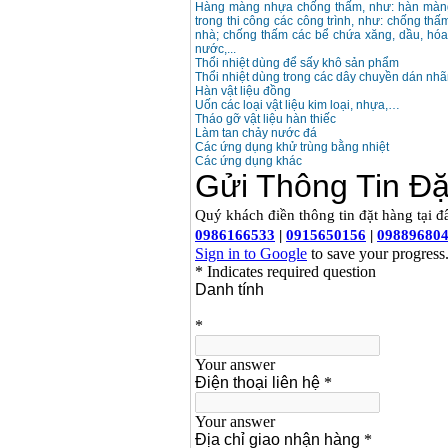
Dây cáp hàn Samwon
Hàng màng nhựa chống thấm, như: hàn mà
Korea
trong thi công các công trình, như: chống t
Giá
:
105000
VND
nhà; chống thấm các bể chứa xăng, dầu, hóa 
nước,...
Thổi nhiệt dùng để sấy khô sản phẩm
Thổi nhiệt dùng trong các dây chuyền dán nh
Máy hàn que điện tử
Hàn vật liệu đồng
Jasic ZX7 200E
Uốn các loại vật liệu kim loại, nhựa,…
Giá
:
2800000
VND
Tháo gỡ vật liệu hàn thiếc
Làm tan chảy nước đá
Các ứng dụng khử trùng bằng nhiệt
Các ứng dụng khác
Máy hàn tig que Jasic
tig 200A (W223)
Giá
:
6800000
VND