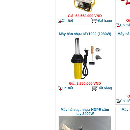
Giá
:
63.558.000
VND
Chi tiết
Đặt hàng
Gi
Chi tiế
Máy hàn nhựa MY1080 (1080W)
Máy hà
Giá
:
2.950.000
VND
Chi tiết
Đặt hàng
G
Chi tiế
Máy hàn bạt nhựa HDPE cầm
Máy 
tay 3400W