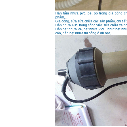
Máy hàn que điện tử
Hồng ký HK 200Z
Hàn tấm nhựa pvc, pe, pp trong gia công c
Giá
:
2770000
VND
phẩm,...
Gia công, sửa sửa chữa các sản phẩm, chi tiế
Hàn nhựa ABS trong công việc sửa chữa xe hơ
Hàn bạt nhựa PP, bạt nhựa PVC, như: bạt nhự
Bình khí Co2, chai khí
cáo, hàn bạt nhựa thi công ô dù bạt,...
co2 hàn Mig
Giá
:
1750000
VND
Máy hàn tig nhôm
Hero AFT 300 AC/DC
Giá
:
50500000
VND
Máy hàn que điện tử
KenMax ARC 315
Giá
:
3550000
VND
Máy hàn bấm Hồng
ký HB4KB (4KVA)
Giá
:
14500000
VND