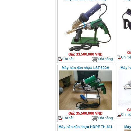
Gi
Giá
:
33.500.000
VND
Chi tiế
Chi tiết
Đặt hàng
Máy hàn đùn nhựa LST 600A
Máy h
Gi
Giá
:
35.500.000
VND
Chi tiế
Chi tiết
Đặt hàng
Máy hàn đùn nhựa HDPE TH-611
Máy