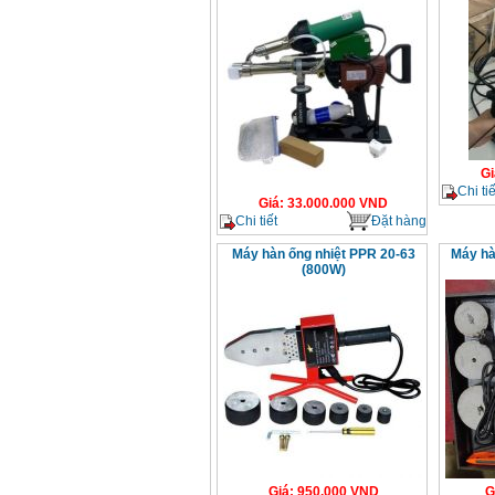
Gi
Chi tiế
Giá
:
33.000.000
VND
Chi tiết
Đặt hàng
Máy hàn ống nhiệt PPR 20-63
Máy hà
(800W)
Giá
:
950.000
VND
G