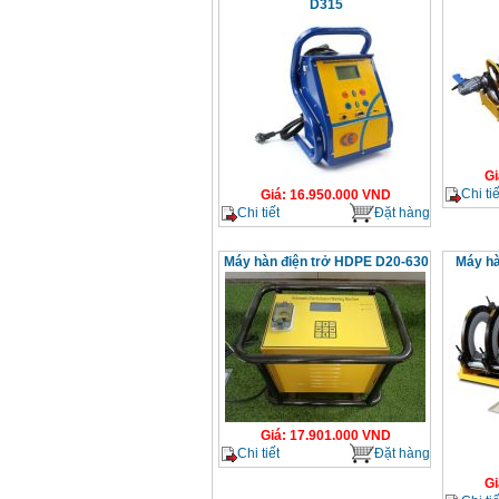
D315
Gi
Chi tiế
Giá
:
16.950.000
VND
Chi tiết
Đặt hàng
Máy hàn điện trở HDPE D20-630
Máy hà
Giá
:
17.901.000
VND
Chi tiết
Đặt hàng
Gi