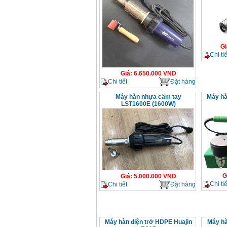
Gi
Chi tiế
Giá
:
6.650.000
VND
Chi tiết
Đặt hàng
Máy hàn nhựa cầm tay
Máy hà
LST1600E (1600W)
G
Giá
:
5.000.000
VND
Chi tiế
Chi tiết
Đặt hàng
Máy hàn điện trở HDPE Huajin
Máy hà