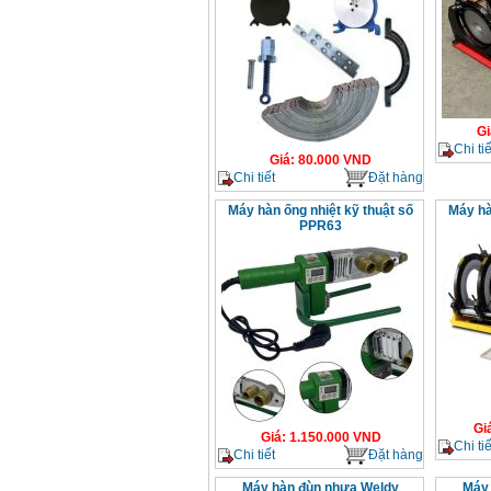
Gi
Chi tiế
Giá
:
80.000
VND
Chi tiết
Đặt hàng
Máy hàn ống nhiệt kỹ thuật số
Máy hà
PPR63
Gi
Giá
:
1.150.000
VND
Chi tiế
Chi tiết
Đặt hàng
Máy hàn đùn nhựa Weldy
Máy 