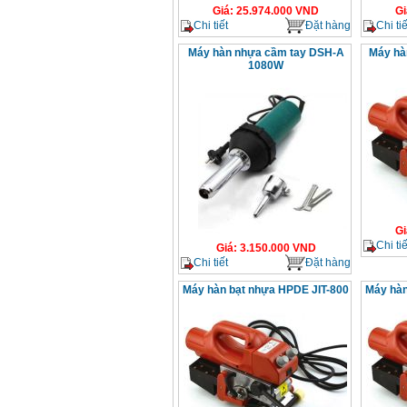
Giá
:
25.974.000
VND
Gi
Chi tiết
Đặt hàng
Chi tiế
Máy hàn nhựa cầm tay DSH-A
Máy hà
1080W
Gi
Chi tiế
Giá
:
3.150.000
VND
Chi tiết
Đặt hàng
Máy hàn bạt nhựa HPDE JIT-800
Máy hàn