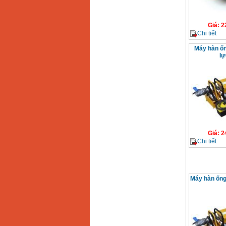
Giá
:
2
Chi tiết
Máy hàn ố
lự
Giá
:
2
Chi tiết
Máy hàn ống