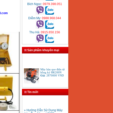
Bích Ngọc
: 0979.398.051
l.com
Diễm My
: 0988.968.044
Thu Hà
: 0915.650.156
Sản phẩm khuyến mại
Máy hàn que điện tử
hồng ký HK200N
Giá
:
2870000
VND
Tay cắt mỏ cắt đèn cắt
gió đá oxy gas
Tin mới
Acetylen
Giá
:
650000
VND
» Hướng Dẫn Sử Dụng Máy
Hàn Ống Nhựa HDPE