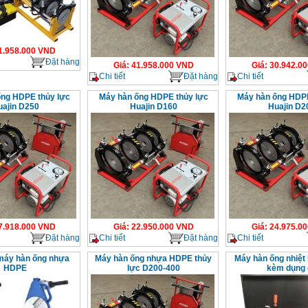
1.958.000
VND
Đặt hàng
Giá
:
41.958.000
VND
Giá
:
30.942.00
Chi tiết
Đặt hàng
Chi tiết
ng HDPE thủy lực
Máy hàn ống HDPE thủy lực
Máy hàn ống HDPE
uajin D250
Huajin D160
Huajin D2
7.918.000
VND
Giá
:
22.950.000
VND
Giá
:
24.975.00
Đặt hàng
Chi tiết
Đặt hàng
Chi tiết
máy hàn ống nhựa
Máy hàn ống nhựa HDPE thủy
Máy hàn ống nhiệt
HDPE
lực D200-400
kèm dụng 