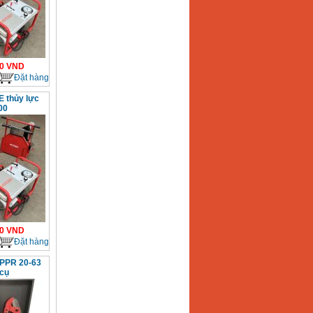
0
VND
Đặt hàng
 thủy lực
00
0
VND
Đặt hàng
 PPR 20-63
cụ