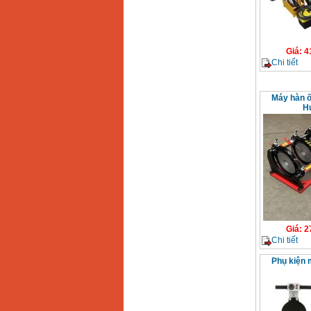
Giá
:
4
Chi tiết
Máy hàn ố
H
Giá
:
2
Chi tiết
Phụ kiện 