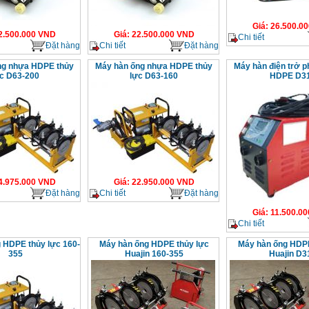
Giá
:
26.500.00
2.500.000
VND
Giá
:
22.500.000
VND
Chi tiết
Đặt hàng
Chi tiết
Đặt hàng
ng nhựa HDPE thủy
Máy hàn ống nhựa HDPE thủy
Máy hàn điện trở p
c D63-200
lực D63-160
HDPE D3
4.975.000
VND
Giá
:
22.950.000
VND
Đặt hàng
Chi tiết
Đặt hàng
Giá
:
11.500.00
Chi tiết
 HDPE thủy lực 160-
Máy hàn ống HDPE thủy lực
Máy hàn ống HDPE
355
Huajin 160-355
Huajin D3