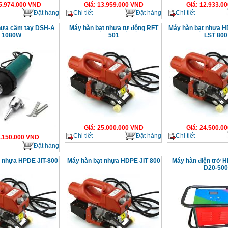
5.974.000
VND
Giá
:
13.959.000
VND
Giá
:
12.933.00
Đặt hàng
Chi tiết
Đặt hàng
Chi tiết
hựa cầm tay DSH-A
Máy hàn bạt nhựa tự động RFT
Máy hàn bạt nhựa H
1080W
501
LST 800
Giá
:
25.000.000
VND
Giá
:
24.500.00
Chi tiết
Đặt hàng
Chi tiết
.150.000
VND
Đặt hàng
 nhựa HPDE JIT-800
Máy hàn bạt nhựa HDPE JIT 800
Máy hàn điện trở 
D20-500