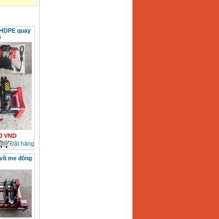
 HDPE quay
0
0
VND
Đặt hàng
vít me đồng