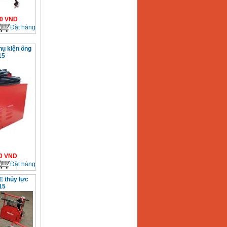
0
VND
Đặt hàng
hụ kiện ống
15
0
VND
Đặt hàng
 thủy lực
15