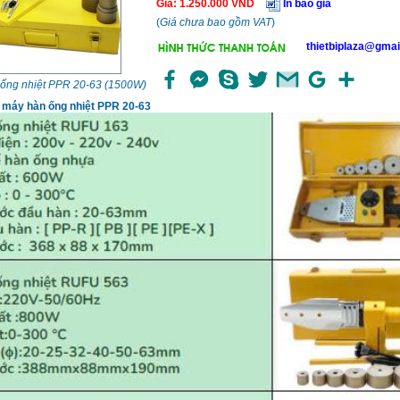
Giá
:
1.250.000
VND
In báo giá
(
Giá chưa bao gồm VAT
)
thietbiplaza@gmai
ống nhiệt PPR 20-63 (1500W)
 máy hàn ống nhiệt PPR 20-63