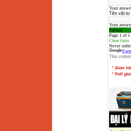
Máy hàn que điện tử
Hồng ký HK 200Z
Giá
:
2770000
VND
Bình khí Co2, chai khí
co2 hàn Mig
Giá
:
1750000
VND
Máy hàn tig nhôm
Hero AFT 300 AC/DC
Giá
:
50500000
VND
Máy hàn que điện tử
KenMax ARC 315
Giá
:
3550000
VND
Máy hàn bấm Hồng
ký HB4KB (4KVA)
Giá
:
14500000
VND