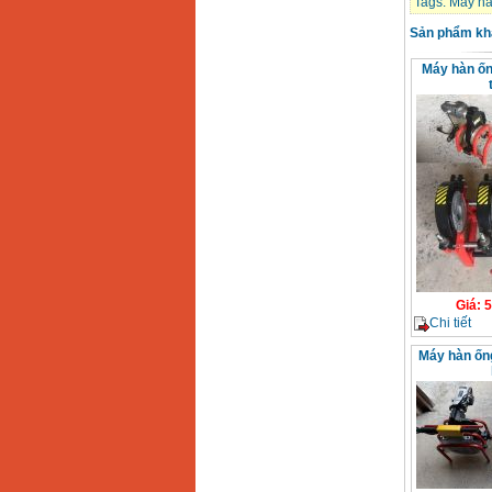
Tags:
Máy hà
Dây cáp hàn Samwon
Korea
Sản phẩm kh
Giá
:
105000
VND
Máy hàn ố
Máy hàn que điện tử
Jasic ZX7 200E
Giá
:
2800000
VND
Máy hàn tig que Jasic
tig 200A (W223)
Giá
:
6800000
VND
Giá
:
5
Chi tiết
Máy hàn ốn