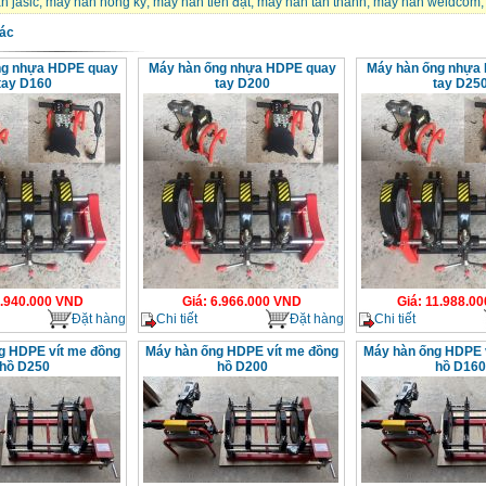
n jasic
,
máy hàn hồng ký
,
máy hàn tiến đạt
,
máy hàn tân thành
,
máy hàn weldcom
,
ác
ng nhựa HDPE quay
Máy hàn ống nhựa HDPE quay
Máy hàn ống nhựa
tay D160
tay D200
tay D25
.940.000
VND
Giá
:
6.966.000
VND
Giá
:
11.988.00
Đặt hàng
Chi tiết
Đặt hàng
Chi tiết
g HDPE vít me đồng
Máy hàn ống HDPE vít me đồng
Máy hàn ống HDPE 
hồ D250
hồ D200
hồ D160