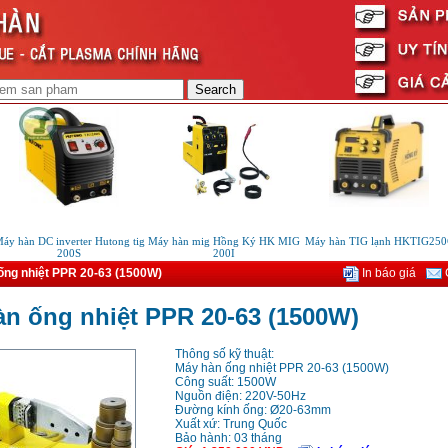
 hàn DC inverter Hutong tig
Máy hàn mig Hồng Ký HK MIG
Máy hàn TIG lạnh HKTIG250C
200S
200I
ống nhiệt PPR 20-63 (1500W)
In báo giá
G
n ống nhiệt PPR 20-63 (1500W)
Thông số kỹ thuật:
Máy hàn ống nhiệt PPR 20-63 (1500W)
Công suất: 1500W
Nguồn điện: 220V-50Hz
Đường kính ống: Ø20-63mm
Xuất xứ: Trung Quốc
Bảo hành: 03 tháng