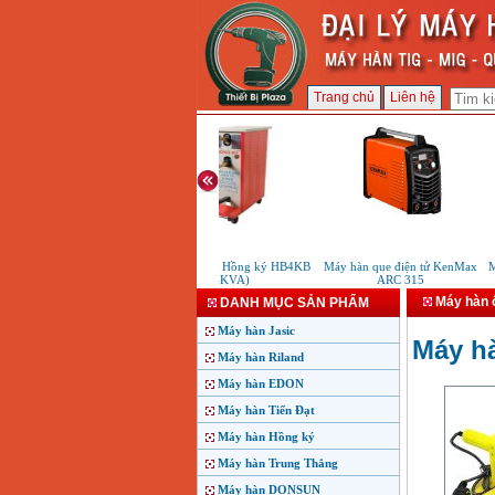
Trang chủ
Liên hệ
Máy hàn bấm Hồng ký HB4KB
Máy hàn que điện tử KenMax
Máy
(4KVA)
ARC 315
Máy hàn 
DANH MỤC SẢN PHẨM
Máy hàn Jasic
Máy hà
Máy hàn Riland
Máy hàn EDON
Máy hàn Tiến Đạt
Máy hàn Hồng ký
Máy hàn Trung Thắng
Máy hàn DONSUN