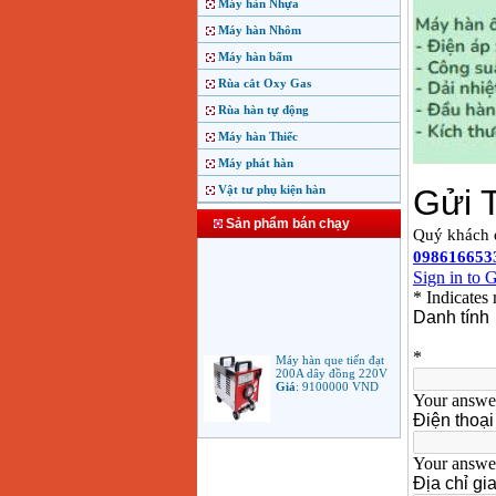
Máy hàn Nhựa
Máy hàn Nhôm
Máy hàn bấm
Rùa cắt Oxy Gas
Rùa hàn tự động
Máy hàn Thiếc
Máy phát hàn
Vật tư phụ kiện hàn
Sản phẩm bán chạy
Máy hàn que tiến đạt
200A dây đồng 220V
Giá
:
9100000
VND
Máy hàn que điện tử
Jasic ARC 200 R04
Giá
:
5100000
VND