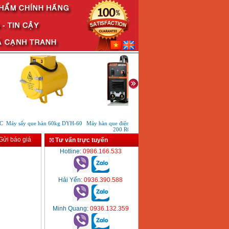
Máy sấy que hàn 60kg DYH-60
Máy hàn que điện tử Jasic ARC
Máy phát hàn hồ quang HB1
200 R04
ửi báo giá
Tư vấn trực tuyến
Hotline
: 0986.166.533
Hải Yến
: 0936.390.588
Minh Quang
: 0936.132.359