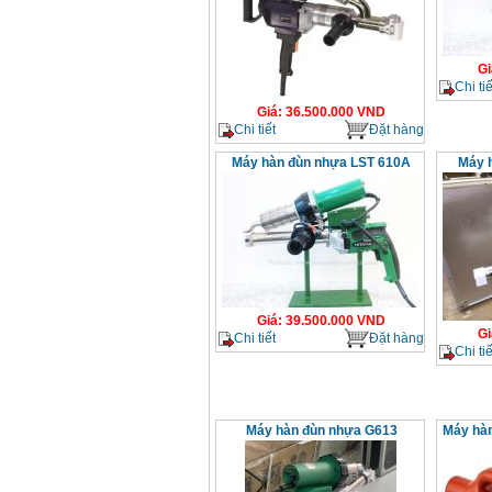
Gi
Chi tiế
Giá
:
36.500.000
VND
Chi tiết
Đặt hàng
Máy hàn đùn nhựa LST 610A
Máy 
Giá
:
39.500.000
VND
Gi
Chi tiết
Đặt hàng
Chi tiế
Máy hàn đùn nhựa G613
Máy hàn