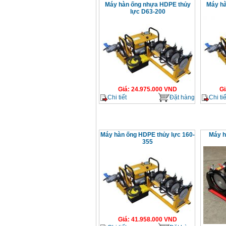
Máy hàn ống nhựa HDPE thủy
Máy hà
lực D63-200
Giá
:
24.975.000
VND
Gi
Chi tiết
Đặt hàng
Chi tiế
Máy hàn ống HDPE thủy lực 160-
Máy h
355
Giá
:
41.958.000
VND