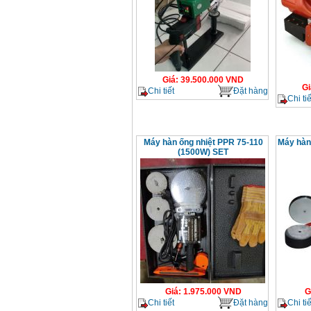
Giá
:
39.500.000
VND
Gi
Chi tiết
Đặt hàng
Chi tiế
Máy hàn ống nhiệt PPR 75-110
Máy hàn
(1500W) SET
Giá
:
1.975.000
VND
G
Chi tiết
Đặt hàng
Chi tiế