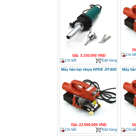
Gi
Chi tiế
Giá
:
3.150.000
VND
Chi tiết
Đặt hàng
Máy hàn bạt nhựa HPDE JIT-800
Máy hàn
Giá
:
22.500.000
VND
Gi
Chi tiết
Đặt hàng
Chi tiế