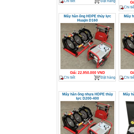
Chi tiết
Đặt hàng
Gi
Chi tiế
Máy hàn ống HDPE thủy lực
Máy h
Huajin D160
Giá
:
22.950.000
VND
Gi
Chi tiết
Đặt hàng
Chi tiế
Máy hàn ống nhựa HDPE thủy
Máy hà
lực D200-400