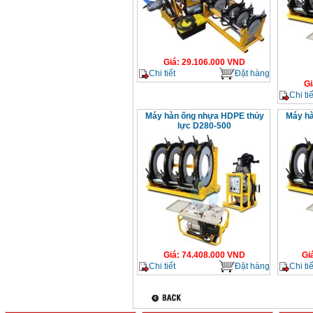
Giá
:
29.106.000
VND
Chi tiết
Đặt hàng
Gi
Chi tiế
Máy hàn ống nhựa HDPE thủy
Máy hà
lực D280-500
Giá
:
74.408.000
VND
Gi
Chi tiết
Đặt hàng
Chi tiế