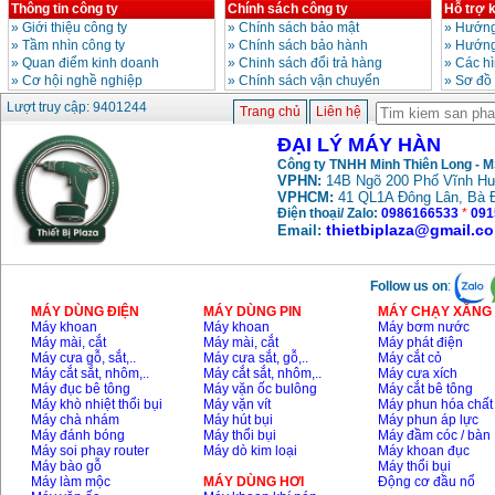
Thông tin công ty
Chính sách công ty
Hỗ trợ 
»
Giới thiệu công ty
»
Chính sách bảo mật
»
Hướng
»
Tầm nhìn công ty
»
Chính sách bảo hành
»
Hướng
»
Quan điểm kinh doanh
»
Chinh sách đổi trả hàng
»
Các h
»
Cơ hội nghề nghiệp
»
Chính sách vận chuyển
»
Sơ đồ
Lượt truy cập: 9401244
Trang chủ
Liên hệ
ĐẠI LÝ MÁY HÀN
Công ty TNHH Minh Thiên Long - 
VPHN:
14B Ngõ 200 Phố Vĩnh Hư
VPHCM:
41 QL1A Đông Lân, Bà 
Điện thoại/ Zalo:
0986166533
*
091
thietbiplaza@gmail.c
Email:
Follow us on
:
MÁY DÙNG ĐIỆN
MÁY DÙNG PIN
MÁY CHẠY XĂNG 
Máy khoan
Máy khoan
Máy bơm nước
Máy mài, cắt
Máy mài, cắt
Máy phát điện
Máy cưa gỗ, sắt,..
Máy cưa sắt, gỗ,..
Máy cắt cỏ
Máy cắt sắt, nhôm,..
Máy cắt sắt, nhôm,..
Máy cưa xích
Máy đục bê tông
Máy vặn ốc bulông
Máy cắt bê tông
Máy khò nhiệt thổi bụi
Máy vặn vít
Máy phun hóa chất
Máy chà nhám
Máy hút bụi
Máy phun áp lực
Máy đánh bóng
Máy thổi bụi
Máy đầm cóc / bàn
Máy soi phay router
Máy dò kim loại
Máy khoan đục
Máy bào gỗ
Máy thổi bụi
Máy làm mộc
MÁY DÙNG HƠI
Động cơ đầu nổ