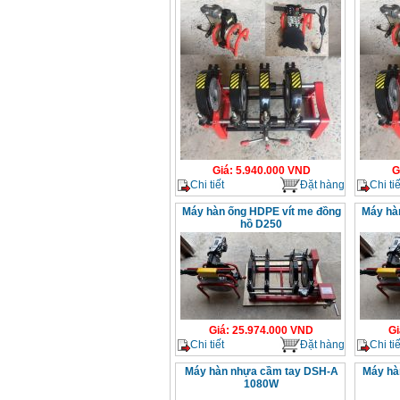
Giá
:
5.940.000
VND
G
Chi tiết
Đặt hàng
Chi tiế
Máy hàn ống HDPE vít me đồng
Máy hà
hồ D250
Giá
:
25.974.000
VND
Gi
Chi tiết
Đặt hàng
Chi tiế
Máy hàn nhựa cầm tay DSH-A
Máy hà
1080W