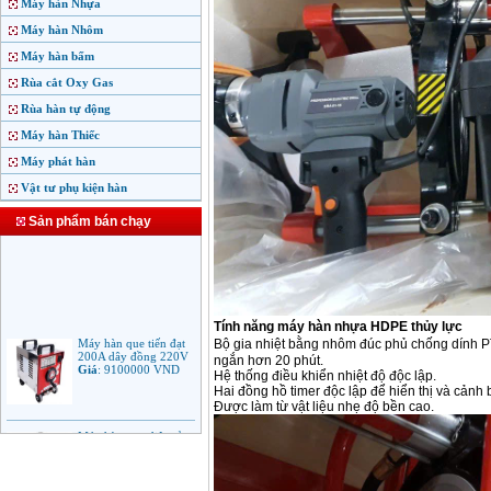
Máy hàn Nhựa
Máy hàn Nhôm
Máy hàn bấm
Rùa cắt Oxy Gas
Rùa hàn tự động
Máy hàn Thiếc
Máy phát hàn
Vật tư phụ kiện hàn
Sản phẩm bán chạy
Tính năng máy hàn nhựa HDPE thủy lực
Máy hàn que tiến đạt
200A dây đồng 220V
Bộ gia nhiệt bằng nhôm đúc phủ chống dính PTF
Giá
:
9100000
VND
ngắn hơn 20 phút.
Hệ thống điều khiển nhiệt độ độc lập.
Hai đồng hồ timer độc lập để hiển thị và cảnh 
Được làm từ vật liệu nhẹ độ bền cao.
Máy hàn que điện tử
Jasic ARC 200 R04
Giá
:
5100000
VND