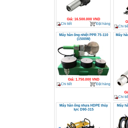
Giá
:
16.500.000
VND
G
Chi tiết
Đặt hàng
Chi tiế
Máy hàn ống nhiệt PPR 75-110
Máy hàn
(1500W)
Giá
:
1.750.000
VND
Chi tiết
Đặt hàng
Gi
Chi tiế
Máy hàn ống nhựa HDPE thủy
Máy hà
lực D90-315