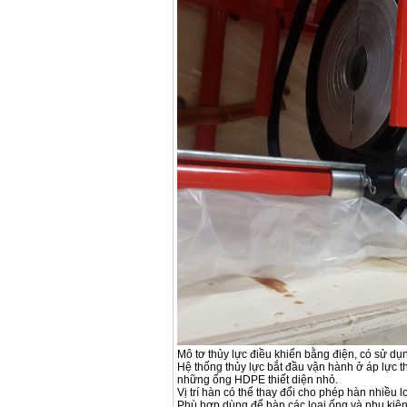
Máy hàn que điện tử
Hồng ký HK 200Z
Giá
:
2770000
VND
Bình khí Co2, chai khí
co2 hàn Mig
Giá
:
1750000
VND
Máy hàn tig nhôm
Hero AFT 300 AC/DC
Giá
:
50500000
VND
Máy hàn que điện tử
KenMax ARC 315
Giá
:
3550000
VND
Máy hàn bấm Hồng
ký HB4KB (4KVA)
Giá
:
14500000
VND
Mô tơ thủy lực điều khiển bằng điện, có sử dụ
Hệ thống thủy lực bắt đầu vận hành ở áp lực t
những ống HDPE thiết diện nhỏ.
Vị trí hàn có thể thay đổi cho phép hàn nhiều
Dây cáp hàn Samwon
Phù hợp dùng để hàn các loại ống và phụ kiện