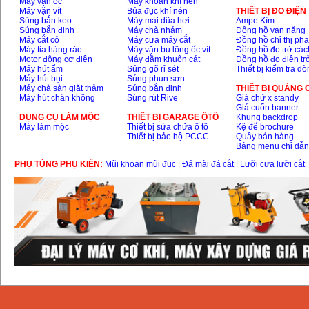
Máy vặn ốc
Máy khoan khí nén
Máy vặn vít
Búa đục khí nén
THIÊT BỊ ĐO ĐIỆN
Súng bắn keo
Máy mài dũa hơi
Ampe Kìm
Súng bắn đinh
Máy chà nhám
Đồng hồ vạn năng
Máy cắt cỏ
Máy cưa máy cắt
Đồng hồ chỉ thị ph
Máy tỉa hàng rào
Máy vặn bu lông ốc vít
Đồng hồ đo trở các
Motor động cơ điện
Máy đầm khuôn cát
Đồng hồ đo điện tr
Máy hút ẩm
Súng gõ rỉ sét
Thiết bị kiểm tra d
Máy hút bụi
Súng phun sơn
Máy chà sàn giặt thảm
Súng bắn đinh
THIỆT BỊ QUẢNG
Máy hút chân không
Súng rút Rive
Giá chữ x standy
Giá cuốn banner
DỤNG CỤ LÀM MỘC
THIÊT BỊ GARAGE ÔTÔ
Khung backdrop
Máy làm mộc
Thiết bị sửa chữa ô tô
Kệ để brochure
Thiết bị bảo hộ PCCC
Quầy bán hàng
Bảng menu chỉ dẫ
PHỤ TÙNG PHỤ KIỆN:
Mũi khoan mũi đục
|
Đá mài đá cắt
|
Lưỡi cưa lưỡi cắt