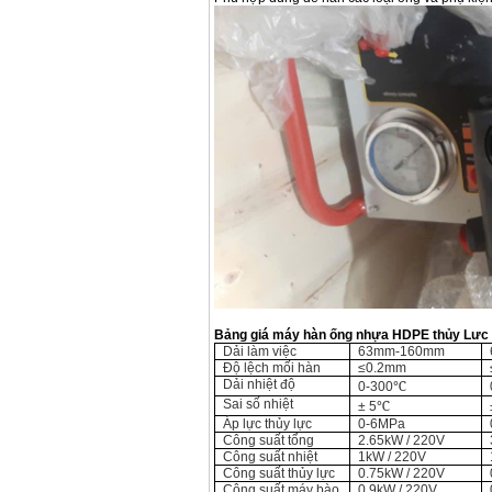
Korea
Giá
:
105000
VND
Máy hàn que điện tử
Jasic ZX7 200E
Giá
:
2800000
VND
Máy hàn tig que Jasic
tig 200A (W223)
Giá
:
6800000
VND
Bảng giá máy hàn ống nhựa HDPE thủy Lưc 
Dải làm việc
63mm-160mm
Độ lệch mối hàn
≤0.2mm
Dải nhiệt độ
℃
0-300
Sai số nhiệt
℃
± 5
Áp lực thủy lực
0-6MPa
Công suất tổng
2.65kW / 220V
Công suất nhiệt
1kW / 220V
Công suất thủy lực
0.75kW / 220V
Công suất máy bào
0.9kW / 220V