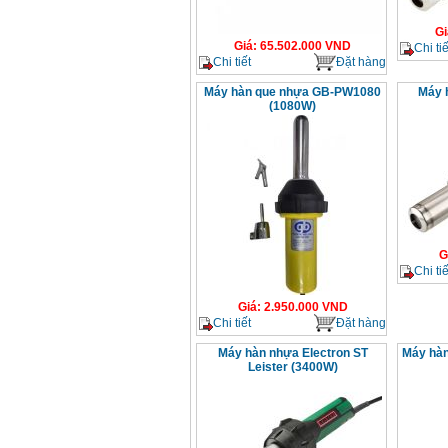
Gi
Giá
:
65.502.000
VND
Chi tiế
Chi tiết
Đặt hàng
Máy hàn que nhựa GB-PW1080
Máy 
(1080W)
G
Chi tiế
Giá
:
2.950.000
VND
Chi tiết
Đặt hàng
Máy hàn nhựa Electron ST
Máy hàn
Leister (3400W)