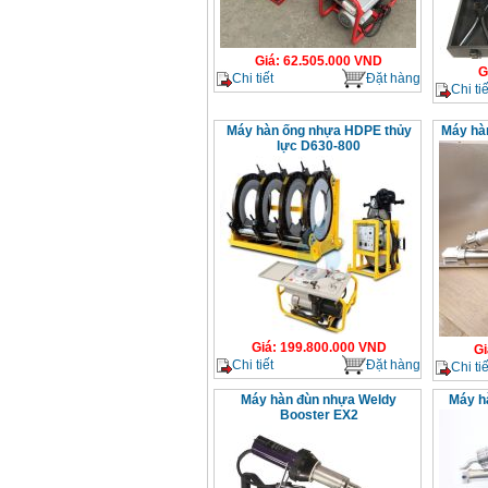
Giá
:
62.505.000
VND
G
Chi tiết
Đặt hàng
Chi tiế
Máy hàn ống nhựa HDPE thủy
Máy hà
lực D630-800
Giá
:
199.800.000
VND
Gi
Chi tiết
Đặt hàng
Chi tiế
Máy hàn đùn nhựa Weldy
Máy h
Booster EX2