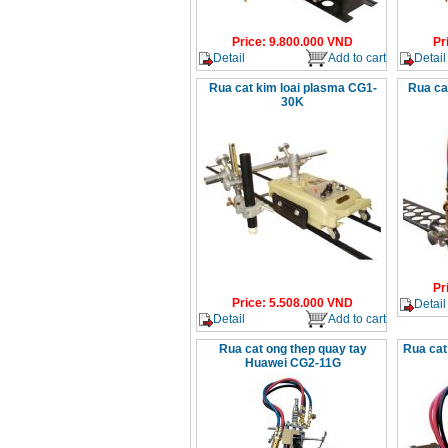
Price
:
9.800.000
VND
Pr
Detail
Add to cart
Detail
Rua cat kim loai plasma CG1-
Rua ca
30K
Pr
Price
:
5.508.000
VND
Detail
Detail
Add to cart
Rua cat ong thep quay tay
Rua cat
Huawei CG2-11G