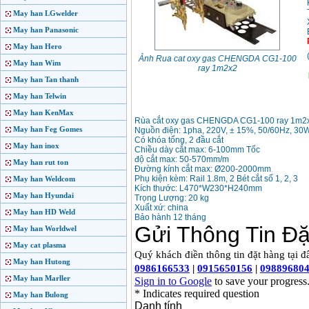
May han LGwelder
May han Panasonic
May han Hero
Ảnh Rua cat oxy gas CHENGDA CG1-100
May han Wim
ray 1m2x2
May han Tan thanh
May han Telwin
May han KenMax
Rùa cắt oxy gas CHENGDA CG1-100 ray 1m2
May han Feg Gomes
Nguồn điện: 1pha, 220V, ± 15%, 50/60Hz, 3
Có khóa tổng, 2 đầu cắt
May han inox
Chiều dày cắt max: 6-100mm Tốc
độ cắt max: 50-570mm/m
May han rut ton
Đường kính cắt max: Ø200-2000mm
Phụ kiện kèm: Rail 1.8m, 2 Bét cắt số 1, 2, 3
May han Weldcom
Kích thước: L470*W230*H240mm
May han Hyundai
Trọng Lượng: 20 kg
Xuất xứ: china
May han HD Weld
Bảo hành 12 tháng
May han Worldwel
May cat plasma
May han Hutong
May han Marller
May han Bulong