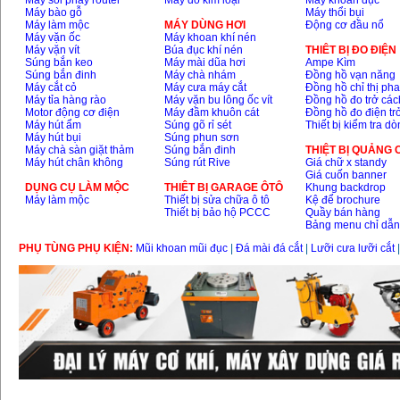
Máy soi phay router
Máy dò kim loại
Máy khoan đục
Máy bào gỗ
Máy thổi bụi
Máy làm mộc
MÁY DÙNG HƠI
Động cơ đầu nổ
Máy vặn ốc
Máy khoan khí nén
Máy vặn vít
Búa đục khí nén
THIÊT BỊ ĐO ĐIỆN
Súng bắn keo
Máy mài dũa hơi
Ampe Kìm
Súng bắn đinh
Máy chà nhám
Đồng hồ vạn năng
Máy cắt cỏ
Máy cưa máy cắt
Đồng hồ chỉ thị ph
Máy tỉa hàng rào
Máy vặn bu lông ốc vít
Đồng hồ đo trở các
Motor động cơ điện
Máy đầm khuôn cát
Đồng hồ đo điện tr
Máy hút ẩm
Súng gõ rỉ sét
Thiết bị kiểm tra d
Máy hút bụi
Súng phun sơn
Máy chà sàn giặt thảm
Súng bắn đinh
THIỆT BỊ QUẢNG
Máy hút chân không
Súng rút Rive
Giá chữ x standy
Giá cuốn banner
DỤNG CỤ LÀM MỘC
THIÊT BỊ GARAGE ÔTÔ
Khung backdrop
Máy làm mộc
Thiết bị sửa chữa ô tô
Kệ để brochure
Thiết bị bảo hộ PCCC
Quầy bán hàng
Bảng menu chỉ dẫ
PHỤ TÙNG PHỤ KIỆN:
Mũi khoan mũi đục
|
Đá mài đá cắt
|
Lưỡi cưa lưỡi cắt