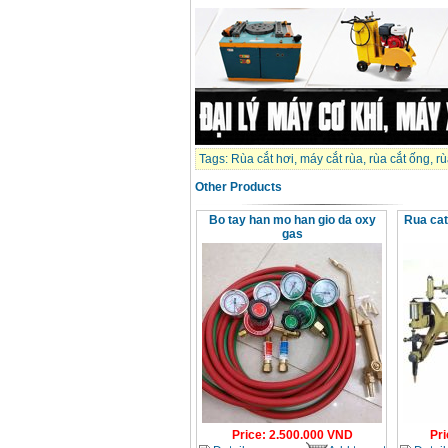
May han que dien tu
Hong ky HK 200Z
Price
:
2770000
VND
Binh khi Co2, chai khi
co2 han Mig
Price
:
1750000
VND
Tags:
Rùa cắt hơi
,
máy cắt rùa
,
rùa cắt ống
,
rù
Other Products
May han tig nhom
Hero AFT 300 AC/DC
Bo tay han mo han gio da oxy
Rua ca
Price
:
50500000
VND
gas
May han que dien tu
KenMax ARC 315
Price
:
3550000
VND
May han bam Hong
ky HB4KB (4KVA)
Price
:
14500000
VND
Price
:
2.500.000
VND
Pri