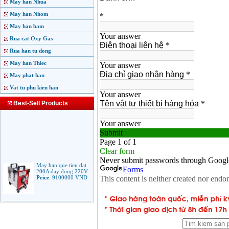
May han Nhua
May han Nhom
May han bam
Rua cat Oxy Gas
Rua han tu dong
May han Thiec
May phat han
Vat tu phu kien han
Best-Sell Products
May han que tien dat
200A day dong 220V
Price
:
9100000
VND
May han que dien tu
Jasic ARC 200 R04
Price
:
5100000
VND