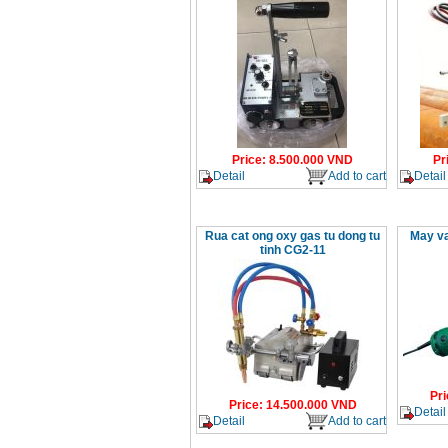
Price
:
8.500.000
VND
Pr
Detail
Add to cart
Detail
Rua cat ong oxy gas tu dong tu
May v
tinh CG2-11
Pri
Price
:
14.500.000
VND
Detail
Detail
Add to cart