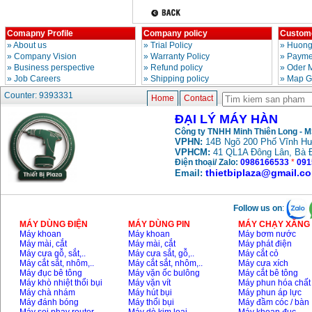
Comapny Profile
Company policy
Custome
»
About us
»
Trial Policy
»
Huong
»
Company Vision
»
Warranty Policy
»
Paymen
»
Business perspective
»
Refund policy
»
Oder 
»
Job Careers
»
Shipping policy
»
Map G
Counter: 9393331
Home
Contact
ĐẠI LÝ MÁY HÀN
Công ty TNHH Minh Thiên Long - 
VPHN:
14B Ngõ 200 Phố Vĩnh Hư
VPHCM:
41 QL1A Đông Lân, Bà 
Điện thoại/ Zalo:
0986166533
*
091
thietbiplaza@gmail.c
Email:
Follow us on
:
MÁY DÙNG ĐIỆN
MÁY DÙNG PIN
MÁY CHẠY XĂNG 
Máy khoan
Máy khoan
Máy bơm nước
Máy mài, cắt
Máy mài, cắt
Máy phát điện
Máy cưa gỗ, sắt,..
Máy cưa sắt, gỗ,..
Máy cắt cỏ
Máy cắt sắt, nhôm,..
Máy cắt sắt, nhôm,..
Máy cưa xích
Máy đục bê tông
Máy vặn ốc bulông
Máy cắt bê tông
Máy khò nhiệt thổi bụi
Máy vặn vít
Máy phun hóa chất
Máy chà nhám
Máy hút bụi
Máy phun áp lực
Máy đánh bóng
Máy thổi bụi
Máy đầm cóc / bàn