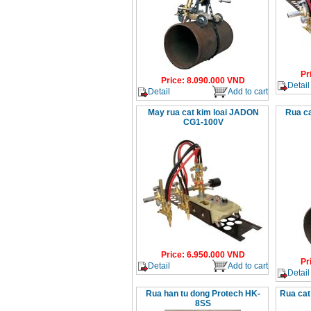
Pr
Price
:
8.090.000
VND
Detail
Detail
Add to cart
May rua cat kim loai JADON
Rua c
CG1-100V
Price
:
6.950.000
VND
Pr
Detail
Add to cart
Detail
Rua han tu dong Protech HK-
Rua cat
8SS