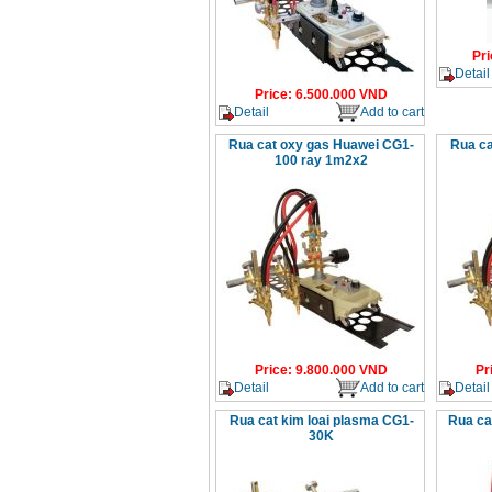
Pri
Detail
Price
:
6.500.000
VND
Detail
Add to cart
Rua cat oxy gas Huawei CG1-
Rua ca
100 ray 1m2x2
Price
:
9.800.000
VND
Pr
Detail
Add to cart
Detail
Rua cat kim loai plasma CG1-
Rua ca
30K