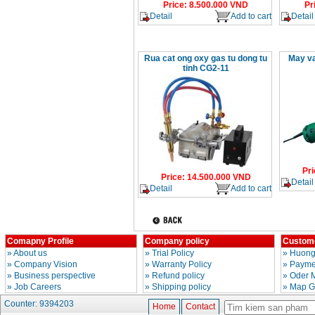
Price
:
8.500.000
VND
Pr
Detail
Add to cart
Detail
Rua cat ong oxy gas tu dong tu
May v
tinh CG2-11
Pri
Price
:
14.500.000
VND
Detail
Detail
Add to cart
Comapny Profile
Company policy
Custome
»
About us
»
Trial Policy
»
Huong
»
Company Vision
»
Warranty Policy
»
Paymen
»
Business perspective
»
Refund policy
»
Oder 
»
Job Careers
»
Shipping policy
»
Map G
Counter: 9394203
Home
Contact