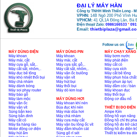
ĐẠI LÝ MÁY HÀN
Công ty TNHH Minh Thiên Long - 
VPHN:
14B Ngõ 200 Phố Vĩnh Hư
VPHCM:
41 QL1A Đông Lân, Bà 
Điện thoại/ Zalo:
0986166533
*
091
thietbiplaza@gmail.c
Email:
Follow us on
:
MÁY DÙNG ĐIỆN
MÁY DÙNG PIN
MÁY CHẠY XĂNG 
Máy khoan
Máy khoan
Máy bơm nước
Máy mài, cắt
Máy mài, cắt
Máy phát điện
Máy cưa gỗ, sắt,..
Máy cưa sắt, gỗ,..
Máy cắt cỏ
Máy cắt sắt, nhôm,..
Máy cắt sắt, nhôm,..
Máy cưa xích
Máy đục bê tông
Máy vặn ốc bulông
Máy cắt bê tông
Máy khò nhiệt thổi bụi
Máy vặn vít
Máy phun hóa chất
Máy chà nhám
Máy hút bụi
Máy phun áp lực
Máy đánh bóng
Máy thổi bụi
Máy đầm cóc / bàn
Máy soi phay router
Máy dò kim loại
Máy khoan đục
Máy bào gỗ
Máy thổi bụi
Máy làm mộc
MÁY DÙNG HƠI
Động cơ đầu nổ
Máy vặn ốc
Máy khoan khí nén
Máy vặn vít
Búa đục khí nén
THIÊT BỊ ĐO ĐIỆN
Súng bắn keo
Máy mài dũa hơi
Ampe Kìm
Súng bắn đinh
Máy chà nhám
Đồng hồ vạn năng
Máy cắt cỏ
Máy cưa máy cắt
Đồng hồ chỉ thị ph
Máy tỉa hàng rào
Máy vặn bu lông ốc vít
Đồng hồ đo trở các
Motor động cơ điện
Máy đầm khuôn cát
Đồng hồ đo điện tr
Máy hút ẩm
Súng gõ rỉ sét
Thiết bị kiểm tra d