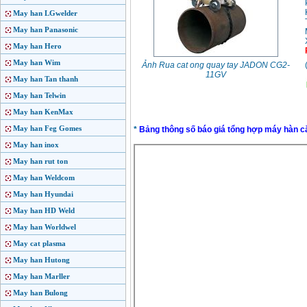
May han LGwelder
May han Panasonic
May han Hero
May han Wim
Ảnh Rua cat ong quay tay JADON CG2-
11GV
May han Tan thanh
May han Telwin
May han KenMax
May han Feg Gomes
*
Bảng thông số báo giá tổng hợp máy hàn 
May han inox
May han rut ton
May han Weldcom
May han Hyundai
May han HD Weld
May han Worldwel
May cat plasma
May han Hutong
May han Marller
May han Bulong