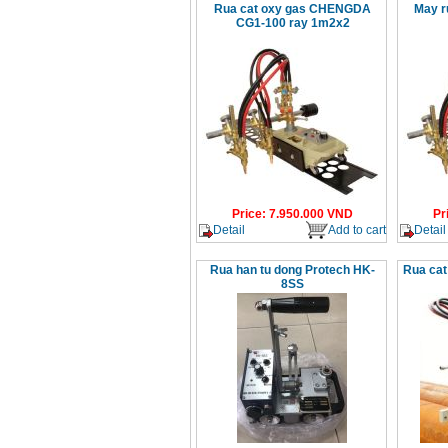
Rua cat oxy gas CHENGDA
May r
CG1-100 ray 1m2x2
Price
:
7.950.000
VND
Pr
Detail
Add to cart
Detail
Rua han tu dong Protech HK-
Rua cat
8SS