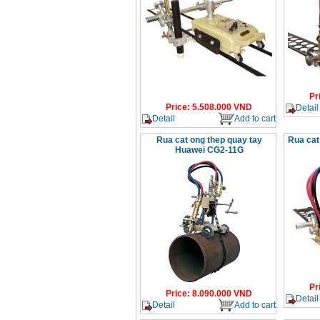
Pr
Price
:
5.508.000
VND
Detail
Detail
Add to cart
Rua cat ong thep quay tay
Rua cat
Huawei CG2-11G
Pr
Price
:
8.090.000
VND
Detail
Detail
Add to cart