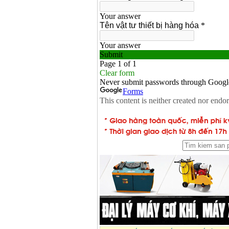
May han que dien tu
Hong ky HK 200Z
Price
:
2770000
VND
Binh khi Co2, chai khi
co2 han Mig
Price
:
1750000
VND
May han tig nhom
Hero AFT 300 AC/DC
Price
:
50500000
VND
May han que dien tu
KenMax ARC 315
Price
:
3550000
VND
May han bam Hong
ky HB4KB (4KVA)
Price
:
14500000
VND