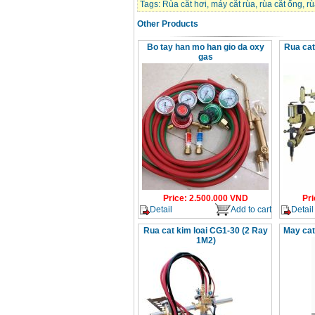
Tags:
Rùa cắt hơi
,
máy cắt rùa
,
rùa cắt ống
,
rù
Day cap han Samwon
Korea
Other Products
Price
:
105000
VND
Bo tay han mo han gio da oxy
Rua ca
gas
May han que dien tu
Jasic ZX7 200E
Price
:
2800000
VND
May han tig que Jasic
tig 200A (W223)
Price
:
6800000
VND
Price
:
2.500.000
VND
Pri
Detail
Add to cart
Detail
Rua cat kim loai CG1-30 (2 Ray
May ca
1M2)