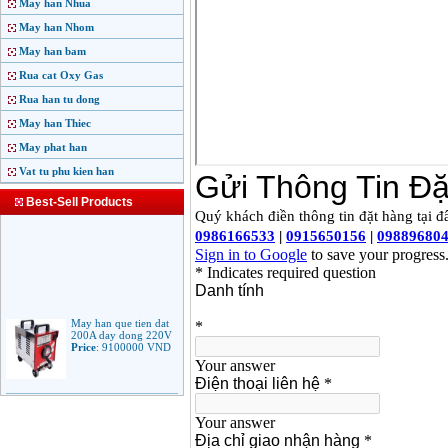
May han Nhua
May han Nhom
May han bam
Rua cat Oxy Gas
Rua han tu dong
May han Thiec
May phat han
Vat tu phu kien han
Best-Sell Products
May han que tien dat
200A day dong 220V
Price
:
9100000
VND
May han que dien tu
Jasic ARC 200 R04
Price
:
5100000
VND