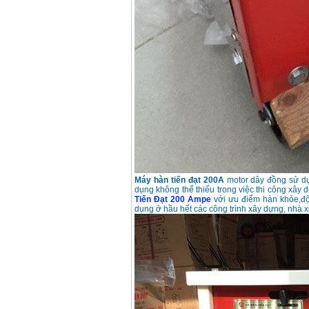
May han que dien tu
Hong ky HK 200Z
Price
:
2770000
VND
Binh khi Co2, chai khi
co2 han Mig
Price
:
1750000
VND
May han tig nhom
Hero AFT 300 AC/DC
Price
:
50500000
VND
Máy hàn tiến đạt 200A
motor dây đồng sử d
dụng không thể thiếu trong việc thi công xây
May han que dien tu
Tiến Đạt 200 Ampe
với ưu điểm hàn khỏe,độ
KenMax ARC 315
dụng ở hầu hết các công trình xây dựng, nhà x
Price
:
3550000
VND
May han bam Hong
ky HB4KB (4KVA)
Price
:
14500000
VND