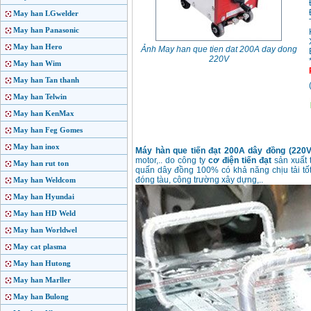
May han LGwelder
May han Panasonic
May han Hero
Ảnh May han que tien dat 200A day dong
220V
May han Wim
May han Tan thanh
May han Telwin
May han KenMax
May han Feg Gomes
May han inox
Máy hàn que tiến đạt 200A dây đồng (220V
motor,.. do công ty
cơ điện tiến đạt
sản xuất 
May han rut ton
quấn dây đồng 100% có khả năng chịu tải tốt
đóng tàu, công trường xây dựng,..
May han Weldcom
May han Hyundai
May han HD Weld
May han Worldwel
May cat plasma
May han Hutong
May han Marller
May han Bulong