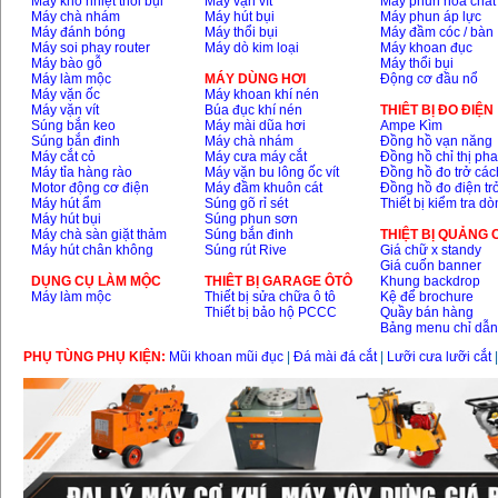
Máy khò nhiệt thổi bụi
Máy vặn vít
Máy phun hóa chất
Máy chà nhám
Máy hút bụi
Máy phun áp lực
Máy đánh bóng
Máy thổi bụi
Máy đầm cóc / bàn
Máy soi phay router
Máy dò kim loại
Máy khoan đục
Máy bào gỗ
Máy thổi bụi
Máy làm mộc
MÁY DÙNG HƠI
Động cơ đầu nổ
Máy vặn ốc
Máy khoan khí nén
Máy vặn vít
Búa đục khí nén
THIÊT BỊ ĐO ĐIỆN
Súng bắn keo
Máy mài dũa hơi
Ampe Kìm
Súng bắn đinh
Máy chà nhám
Đồng hồ vạn năng
Máy cắt cỏ
Máy cưa máy cắt
Đồng hồ chỉ thị ph
Máy tỉa hàng rào
Máy vặn bu lông ốc vít
Đồng hồ đo trở các
Motor động cơ điện
Máy đầm khuôn cát
Đồng hồ đo điện tr
Máy hút ẩm
Súng gõ rỉ sét
Thiết bị kiểm tra d
Máy hút bụi
Súng phun sơn
Máy chà sàn giặt thảm
Súng bắn đinh
THIỆT BỊ QUẢNG
Máy hút chân không
Súng rút Rive
Giá chữ x standy
Giá cuốn banner
DỤNG CỤ LÀM MỘC
THIÊT BỊ GARAGE ÔTÔ
Khung backdrop
Máy làm mộc
Thiết bị sửa chữa ô tô
Kệ để brochure
Thiết bị bảo hộ PCCC
Quầy bán hàng
Bảng menu chỉ dẫ
PHỤ TÙNG PHỤ KIỆN:
Mũi khoan mũi đục
|
Đá mài đá cắt
|
Lưỡi cưa lưỡi cắt