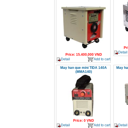
Pr
Detail
Price
:
15.400.000
VND
Detail
Add to cart
May han que mini TIDA 140A
May ha
(MMA140)
Price
:
0
VND
Detail
Add to cart
Detail