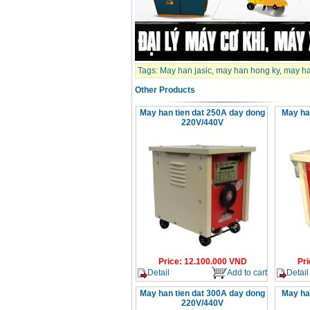
Tags:
May han jasic
,
may han hong ky
,
may ha
Other Products
May han tien dat 250A day dong
May ha
220V/440V
Price
:
12.100.000
VND
Pri
Detail
Add to cart
Detail
May han tien dat 300A day dong
May ha
220V/440V