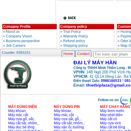
Comapny Profile
Company policy
Custome
»
About us
»
Trial Policy
»
Huong
»
Company Vision
»
Warranty Policy
»
Paymen
»
Business perspective
»
Refund policy
»
Oder 
»
Job Careers
»
Shipping policy
»
Map G
Counter: 9393151
Home
Contact
ĐẠI LÝ MÁY HÀN
Công ty TNHH Minh Thiên Long - 
VPHN:
14B Ngõ 200 Phố Vĩnh Hư
VPHCM:
41 QL1A Đông Lân, Bà 
Điện thoại/ Zalo:
0986166533
*
091
thietbiplaza@gmail.c
Email:
Follow us on
:
MÁY DÙNG ĐIỆN
MÁY DÙNG PIN
MÁY CHẠY XĂNG 
Máy khoan
Máy khoan
Máy bơm nước
Máy mài, cắt
Máy mài, cắt
Máy phát điện
Máy cưa gỗ, sắt,..
Máy cưa sắt, gỗ,..
Máy cắt cỏ
Máy cắt sắt, nhôm,..
Máy cắt sắt, nhôm,..
Máy cưa xích
Máy đục bê tông
Máy vặn ốc bulông
Máy cắt bê tông