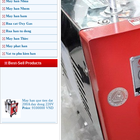
May han Nhua
May han Nhom
May han bam
Rua cat Oxy Gas
Rua han tu dong
May han Thiec
May phat han
Vat tu phu kien han
Best-Sell Products
May han que tien dat
200A day dong 220V
Price
:
9100000
VND
May han que dien tu
Jasic ARC 200 R04
Price
:
5100000
VND