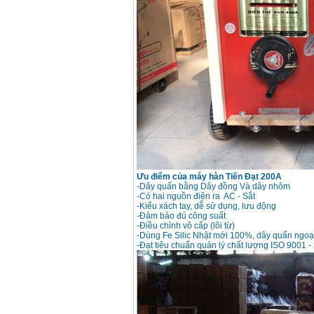
Day cap han Samwon
Korea
Price
:
105000
VND
May han que dien tu
Jasic ZX7 200E
Price
:
2800000
VND
May han tig que Jasic
tig 200A (W223)
Price
:
6800000
VND
Ưu điểm của máy hàn Tiến Đạt 200A
-Dây quấn bằng Dây đồng Và dây nhôm
-Có hai nguồn điện ra AC - Sắt
-Kiểu xách tay, dễ sử dụng, lưu động
-Đảm bảo đủ công suất
-Điều chỉnh vô cấp (lõi từ)
-Dùng Fe Silic Nhật mới 100%, dây quấn ngo
-Đạt tiêu chuẩn quản lý chất lượng ISO 9001 -