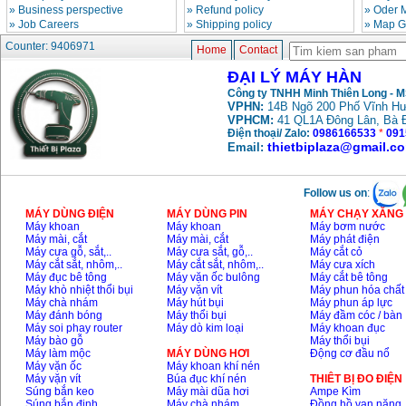
»
Business perspective
»
Refund policy
»
Oder 
»
Job Careers
»
Shipping policy
»
Map G
May han que dien tu
Counter: 9406971
Hong ky HK 200Z
Home
Contact
Price
:
2770000
VND
ĐẠI LÝ MÁY HÀN
Công ty TNHH Minh Thiên Long - 
VPHN:
14B Ngõ 200 Phố Vĩnh Hư
Binh khi Co2, chai khi
VPHCM:
41 QL1A Đông Lân, Bà 
co2 han Mig
Điện thoại/ Zalo:
0986166533
*
091
Price
:
1750000
VND
thietbiplaza@gmail.c
Email:
May han tig nhom
Follow us on
:
Hero AFT 300 AC/DC
Price
:
50500000
VND
MÁY DÙNG ĐIỆN
MÁY DÙNG PIN
MÁY CHẠY XĂNG 
Máy khoan
Máy khoan
Máy bơm nước
Máy mài, cắt
Máy mài, cắt
Máy phát điện
Máy cưa gỗ, sắt,..
Máy cưa sắt, gỗ,..
Máy cắt cỏ
Máy cắt sắt, nhôm,..
Máy cắt sắt, nhôm,..
Máy cưa xích
May han que dien tu
Máy đục bê tông
Máy vặn ốc bulông
Máy cắt bê tông
KenMax ARC 315
Máy khò nhiệt thổi bụi
Máy vặn vít
Máy phun hóa chất
Price
:
3550000
VND
Máy chà nhám
Máy hút bụi
Máy phun áp lực
Máy đánh bóng
Máy thổi bụi
Máy đầm cóc / bàn
Máy soi phay router
Máy dò kim loại
Máy khoan đục
Máy bào gỗ
Máy thổi bụi
May han bam Hong
Máy làm mộc
MÁY DÙNG HƠI
Động cơ đầu nổ
ky HB4KB (4KVA)
Máy vặn ốc
Máy khoan khí nén
Price
:
14500000
VND
Máy vặn vít
Búa đục khí nén
THIÊT BỊ ĐO ĐIỆN
Súng bắn keo
Máy mài dũa hơi
Ampe Kìm
Súng bắn đinh
Máy chà nhám
Đồng hồ vạn năng