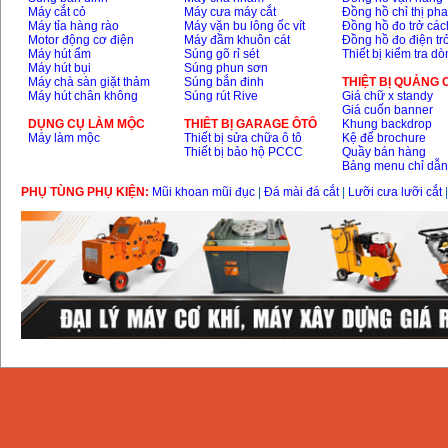
Máy cắt cỏ
Máy cưa máy cắt
Đồng hồ chỉ thị ph
Day cap han Samwon
Máy tỉa hàng rào
Máy vặn bu lông ốc vít
Đồng hồ đo trở các
Korea
Motor động cơ điện
Máy đầm khuôn cát
Đồng hồ đo điện tr
Price
:
105000
VND
Máy hút ẩm
Súng gõ rỉ sét
Thiết bị kiểm tra d
Máy hút bụi
Súng phun sơn
Máy chà sàn giặt thảm
Súng bắn đinh
THIỆT BỊ QUẢNG
Máy hút chân không
Súng rút Rive
Giá chữ x standy
May han que dien tu
Giá cuốn banner
Jasic ZX7 200E
DỤNG CỤ LÀM MỘC
THIÊT BỊ GARAGE ÔTÔ
Khung backdrop
Price
:
2800000
VND
Máy làm mộc
Thiết bị sửa chữa ô tô
Kệ để brochure
Thiết bị bảo hộ PCCC
Quầy bán hàng
Bảng menu chỉ dẫ
May han tig que Jasic
PHỤ TÙNG PHỤ KIỆN:
Mũi khoan mũi đục
|
Đá mài đá cắt
|
Lưỡi cưa lưỡi cắt
tig 200A (W223)
Price
:
6800000
VND