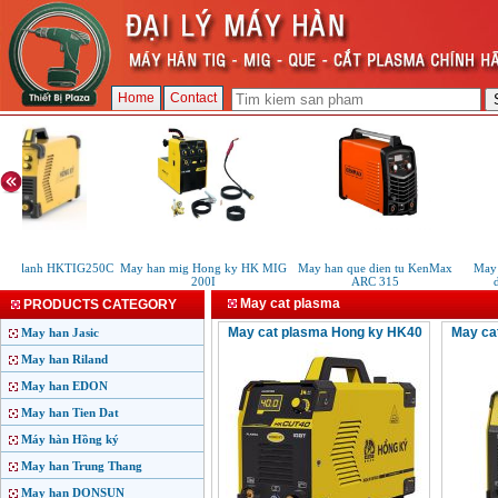
Home
Contact
TIG lanh HKTIG250C
May han mig Hong ky HK MIG
May han que dien tu KenMax
May 
200I
ARC 315
d
May cat plasma
PRODUCTS CATEGORY
May cat plasma Hong ky HK40
May ca
May han Jasic
May han Riland
May han EDON
May han Tien Dat
Máy hàn Hồng ký
May han Trung Thang
May han DONSUN