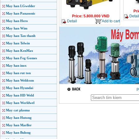
May han LGwelder
Pri
May han Panasonic
Detai
Price
:
5.800.000
VND
Detail
Add to cart
May han Hero
May han Wim
May han Tan thanh
May han Telwin
May han KenMax
May han Feg Gomes
May han inox
May han rut ton
May han Weldcom
May han Hyundai
P
May han HD Weld
May han Worldwel
May cat plasma
May han Hutong
May han Marller
May han Bulong