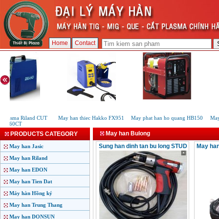
Home
Contact
 Plasma Riland CUT
May han thiec Hakko FX951
May phat han ho quang HB150
May 
60CT
d
May han Bulong
PRODUCTS CATEGORY
Sung han dinh tan bu long STUD
May han 
May han Jasic
May han Riland
May han EDON
May han Tien Dat
Máy hàn Hồng ký
May han Trung Thang
May han DONSUN