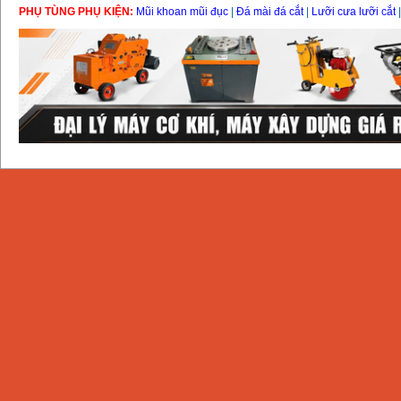
PHỤ TÙNG PHỤ KIỆN:
Mũi khoan mũi đục
|
Đá mài đá cắt
|
Lưỡi cưa lưỡi cắt