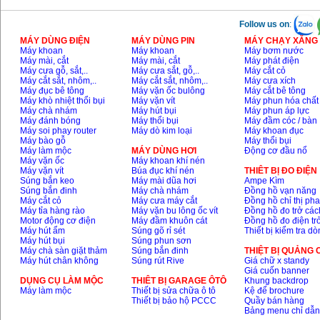
Follow us on
:
MÁY DÙNG ĐIỆN
MÁY DÙNG PIN
MÁY CHẠY XĂNG 
Máy khoan
Máy khoan
Máy bơm nước
Máy mài, cắt
Máy mài, cắt
Máy phát điện
Máy cưa gỗ, sắt,..
Máy cưa sắt, gỗ,..
Máy cắt cỏ
Máy cắt sắt, nhôm,..
Máy cắt sắt, nhôm,..
Máy cưa xích
Máy đục bê tông
Máy vặn ốc bulông
Máy cắt bê tông
Máy khò nhiệt thổi bụi
Máy vặn vít
Máy phun hóa chất
Máy chà nhám
Máy hút bụi
Máy phun áp lực
Máy đánh bóng
Máy thổi bụi
Máy đầm cóc / bàn
Máy soi phay router
Máy dò kim loại
Máy khoan đục
Máy bào gỗ
Máy thổi bụi
Máy làm mộc
MÁY DÙNG HƠI
Động cơ đầu nổ
Máy vặn ốc
Máy khoan khí nén
Máy vặn vít
Búa đục khí nén
THIÊT BỊ ĐO ĐIỆN
Súng bắn keo
Máy mài dũa hơi
Ampe Kìm
Súng bắn đinh
Máy chà nhám
Đồng hồ vạn năng
Máy cắt cỏ
Máy cưa máy cắt
Đồng hồ chỉ thị ph
Máy tỉa hàng rào
Máy vặn bu lông ốc vít
Đồng hồ đo trở các
Motor động cơ điện
Máy đầm khuôn cát
Đồng hồ đo điện tr
Máy hút ẩm
Súng gõ rỉ sét
Thiết bị kiểm tra d
Máy hút bụi
Súng phun sơn
Máy chà sàn giặt thảm
Súng bắn đinh
THIỆT BỊ QUẢNG
Máy hút chân không
Súng rút Rive
Giá chữ x standy
Giá cuốn banner
DỤNG CỤ LÀM MỘC
THIÊT BỊ GARAGE ÔTÔ
Khung backdrop
Máy làm mộc
Thiết bị sửa chữa ô tô
Kệ để brochure
Thiết bị bảo hộ PCCC
Quầy bán hàng
Bảng menu chỉ dẫ