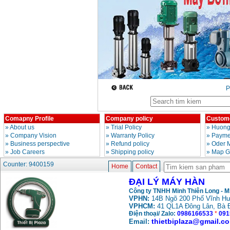
Day cap han Samwon
Korea
Price
:
105000
VND
May han que dien tu
Jasic ZX7 200E
Price
:
2800000
VND
P
May han tig que Jasic
tig 200A (W223)
Price
:
6800000
VND
Comapny Profile
Company policy
Custome
»
About us
»
Trial Policy
»
Huong
»
Company Vision
»
Warranty Policy
»
Paymen
»
Business perspective
»
Refund policy
»
Oder 
»
Job Careers
»
Shipping policy
»
Map G
Counter: 9400159
Home
Contact
ĐẠI LÝ MÁY HÀN
Công ty TNHH Minh Thiên Long - 
VPHN:
14B Ngõ 200 Phố Vĩnh Hư
VPHCM:
41 QL1A Đông Lân, Bà 
Điện thoại/ Zalo:
0986166533
*
091
thietbiplaza@gmail.c
Email: