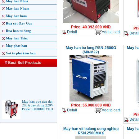
May han Nhua
May han Nhom
May han bam
Rua cat Oxy Gas
Price
:
40.392.000
VND
Pri
Rua han tu dong
Detail
Add to cart
Detai
May han Thiec
May phat han
May han bu long RSN-2500G
May ha
(M8-M22)
Vat tu phu kien han
Best-Sell Products
May han que tien dat
200A day dong 220V
Price
:
55.000.000
VND
Price
:
9100000
VND
Detail
Add to cart
Pri
Detai
May han que dien tu
May han vit bulong cong nghiep
May ha
Jasic ARC 200 R04
RSN 2500MAX
Price
:
5100000
VND