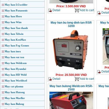
May han LGwelder
Price
:
3.500.000
VND
Pri
Detail
Add to cart
May han Panasonic
Detai
May han Hero
May han Wim
May han bu long dinh tan RSR
May ha
3200
May han Tan thanh
May han Telwin
May han KenMax
May han Feg Gomes
May han inox
May han rut ton
May han Weldcom
Pri
May han Hyundai
Detai
May han HD Weld
Price
:
20.500.000
VND
Detail
Add to cart
May han Worldwel
May han bulong Weldcom RSR-
May ha
May cat plasma
2500
May han Hutong
May han Marller
May han Bulong