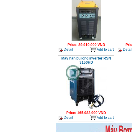
May han que dien tu
Hong ky HK 200Z
Price
:
2770000
VND
Binh khi Co2, chai khi
co2 han Mig
Price
:
89.910.000
VND
Pri
Price
:
1750000
VND
Detail
Add to cart
Detai
May han bu long inverter RSN
3150HD
May han tig nhom
Hero AFT 300 AC/DC
Price
:
50500000
VND
May han que dien tu
KenMax ARC 315
Price
:
3550000
VND
Price
:
165.082.000
VND
May han bam Hong
ky HB4KB (4KVA)
Detail
Add to cart
Price
:
14500000
VND