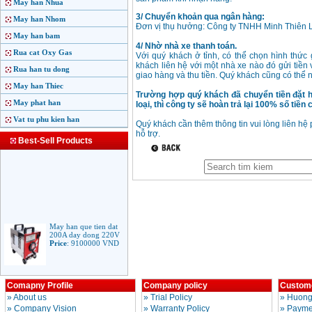
May han Nhua
3/ Chuyển khoản qua ngân hàng:
May han Nhom
Đơn vị thụ hưởng: Công ty TNHH Minh Thiên
May han bam
4/ Nhờ nhà xe thanh toán.
Rua cat Oxy Gas
Với quý khách ở tỉnh, có thể chọn hình thức
khách liên hệ với một nhà xe nào đó gửi tiền 
Rua han tu dong
giao hàng và thu tiền. Quý khách cũng có thể
May han Thiec
Trường hợp quý khách đã chuyển tiền đặt 
May phat han
loại, thì công ty sẽ hoàn trả lại 100% số tiề
Vat tu phu kien han
Quý khách cần thêm thông tin vui lòng liên hệ
hỗ trợ.
Best-Sell Products
May han que tien dat
200A day dong 220V
Price
:
9100000
VND
May han que dien tu
Comapny Profile
Company policy
Custome
Jasic ARC 200 R04
»
About us
»
Trial Policy
»
Huong
Price
:
5100000
VND
»
Company Vision
»
Warranty Policy
»
Paymen