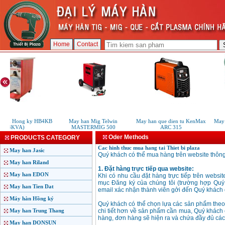
Home
Contact
 bam Hong ky HB4KB
May han Mig Telwin
May han que dien tu KenMax
May 
(4KVA)
MASTERMIG 500
ARC 315
Oder Methods
PRODUCTS CATEGORY
Cac hinh thuc mua hang tai Thiet bi plaza
May han Jasic
Quý khách có thể mua hàng trên website thông
May han Riland
1. Đặt hàng trực tiếp qua website:
May han EDON
Khi có nhu cầu đặt hàng trực tiếp trên websi
mục Đăng ký của chúng tôi (trường hợp Quý 
May han Tien Dat
email xác nhận thành viên gởi đến Quý khách 
Máy hàn Hồng ký
Quý khách có thể chọn lựa các sản phẩm the
May han Trung Thang
chi tiết hơn về sản phẩm cần mua, Quý khách
hàng, đơn hàng sẽ hiện ra và chứa đầy đủ các
May han DONSUN