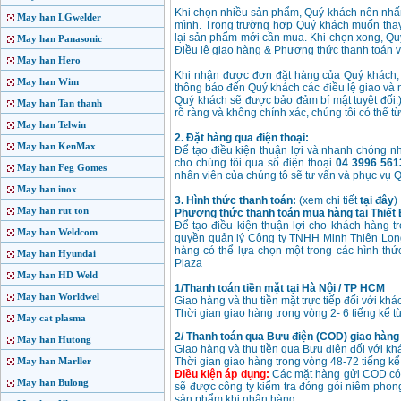
Khi chọn nhiều sản phẩm, Quý khách nên nhấn
May han LGwelder
mình. Trong trường hợp Quý khách muốn thay
lại sản phẩm mới cần mua. Khi chọn xong, Quý 
May han Panasonic
Điều lệ giao hàng & Phương thức thanh toán v
May han Hero
Khi nhận được đơn đặt hàng của Quý khách, c
May han Wim
thông báo đến Quý khách các điều lệ giao và n
Quý khách sẽ được bảo đảm bí mật tuyệt đối.
May han Tan thanh
rõ ràng và không chính xác, chúng tôi có thể 
May han Telwin
2. Đặt hàng qua điện thoại:
May han KenMax
Để tạo điều kiện thuận lợi và nhanh chóng nh
cho chúng tôi qua số điện thoại
04 3996 561
May han Feg Gomes
nhân viên của chúng tô sẽ tư vấn và phục vụ Q
May han inox
3. Hình thức thanh toán:
(xem chi tiết
tại đây
)
May han rut ton
Phương thức thanh toán mua hàng tại Thiết 
Để tạo điều kiện thuận lợi cho khách hàng t
May han Weldcom
quyền quản lý Công ty TNHH Minh Thiên Long
hàng có thể lựa chọn một trong các hình thứ
May han Hyundai
Plaza
May han HD Weld
1/Thanh toán tiền mặt tại Hà Nội / TP HCM
May han Worldwel
Giao hàng và thu tiền mặt trực tiếp đối với k
Thời gian giao hàng trong vòng 2- 6 tiếng kể từ
May cat plasma
2/ Thanh toán qua Bưu điện (COD) giao hàng t
May han Hutong
Giao hàng và thu tiền qua Bưu điện đối với kh
May han Marller
Thời gian giao hàng trong vòng 48-72 tiếng kể 
Điều kiện áp dụng:
Các mặt hàng gửi COD có g
May han Bulong
sẽ được công ty kiểm tra đóng gói niêm phong
sản phẩm khi nhận hàng.