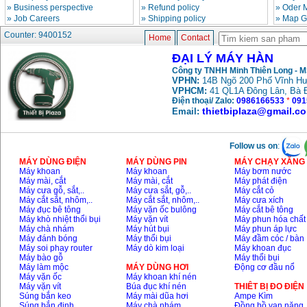
»
Business perspective
»
Refund policy
»
Oder 
»
Job Careers
»
Shipping policy
»
Map G
May han que dien tu
Counter: 9400152
Home
Contact
Hong ky HK 200Z
Price
:
2770000
VND
ĐẠI LÝ MÁY HÀN
Công ty TNHH Minh Thiên Long - 
VPHN:
14B Ngõ 200 Phố Vĩnh Hư
Binh khi Co2, chai khi
VPHCM:
41 QL1A Đông Lân, Bà 
co2 han Mig
Điện thoại/ Zalo:
0986166533
*
091
Price
:
1750000
VND
thietbiplaza@gmail.c
Email:
Follow us on
:
May han tig nhom
Hero AFT 300 AC/DC
MÁY DÙNG ĐIỆN
MÁY DÙNG PIN
MÁY CHẠY XĂNG 
Price
:
50500000
VND
Máy khoan
Máy khoan
Máy bơm nước
Máy mài, cắt
Máy mài, cắt
Máy phát điện
Máy cưa gỗ, sắt,..
Máy cưa sắt, gỗ,..
Máy cắt cỏ
Máy cắt sắt, nhôm,..
Máy cắt sắt, nhôm,..
Máy cưa xích
May han que dien tu
Máy đục bê tông
Máy vặn ốc bulông
Máy cắt bê tông
KenMax ARC 315
Máy khò nhiệt thổi bụi
Máy vặn vít
Máy phun hóa chất
Price
:
3550000
VND
Máy chà nhám
Máy hút bụi
Máy phun áp lực
Máy đánh bóng
Máy thổi bụi
Máy đầm cóc / bàn
Máy soi phay router
Máy dò kim loại
Máy khoan đục
Máy bào gỗ
Máy thổi bụi
May han bam Hong
Máy làm mộc
MÁY DÙNG HƠI
Động cơ đầu nổ
ky HB4KB (4KVA)
Máy vặn ốc
Máy khoan khí nén
Price
:
14500000
VND
Máy vặn vít
Búa đục khí nén
THIÊT BỊ ĐO ĐIỆN
Súng bắn keo
Máy mài dũa hơi
Ampe Kìm
Súng bắn đinh
Máy chà nhám
Đồng hồ vạn năng