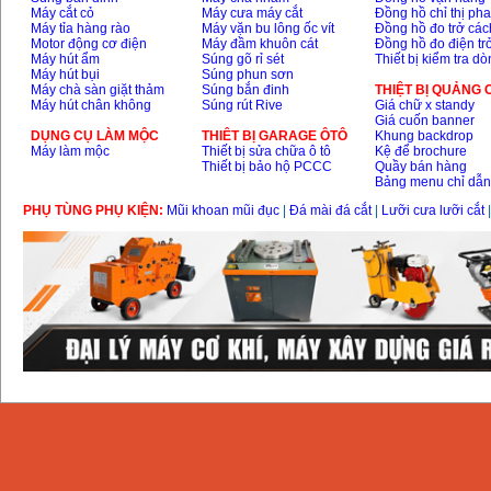
Máy cắt cỏ
Máy cưa máy cắt
Đồng hồ chỉ thị ph
Day cap han Samwon
Máy tỉa hàng rào
Máy vặn bu lông ốc vít
Đồng hồ đo trở các
Korea
Motor động cơ điện
Máy đầm khuôn cát
Đồng hồ đo điện tr
Price
:
105000
VND
Máy hút ẩm
Súng gõ rỉ sét
Thiết bị kiểm tra d
Máy hút bụi
Súng phun sơn
Máy chà sàn giặt thảm
Súng bắn đinh
THIỆT BỊ QUẢNG
Máy hút chân không
Súng rút Rive
Giá chữ x standy
May han que dien tu
Giá cuốn banner
Jasic ZX7 200E
DỤNG CỤ LÀM MỘC
THIÊT BỊ GARAGE ÔTÔ
Khung backdrop
Price
:
2800000
VND
Máy làm mộc
Thiết bị sửa chữa ô tô
Kệ để brochure
Thiết bị bảo hộ PCCC
Quầy bán hàng
Bảng menu chỉ dẫ
May han tig que Jasic
PHỤ TÙNG PHỤ KIỆN:
Mũi khoan mũi đục
|
Đá mài đá cắt
|
Lưỡi cưa lưỡi cắt
tig 200A (W223)
Price
:
6800000
VND