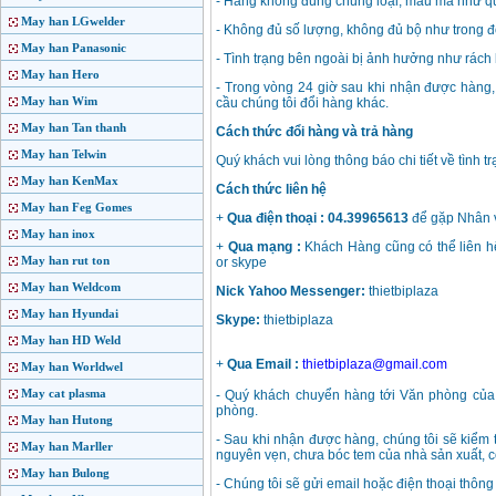
- Hàng không đúng chủng loại, mẫu mã như qu
May han LGwelder
- Không đủ số lượng, không đủ bộ như trong 
May han Panasonic
- Tình trạng bên ngoài bị ảnh hưởng như rách 
May han Hero
- Trong vòng 24 giờ sau khi nhận được hàng,
May han Wim
cầu chúng tôi đổi hàng khác.
May han Tan thanh
Cách thức đổi hàng và trả hàng
May han Telwin
Quý khách vui lòng thông báo chi tiết về tình t
May han KenMax
Cách thức liên hệ
May han Feg Gomes
+
Qua điện thoại :
04.39965613
để gặp Nhân 
May han inox
+
Qua mạng :
Khách Hàng cũng có thể liên hệ
May han rut ton
or skype
May han Weldcom
Nick Yahoo Messenger:
thietbiplaza
May han Hyundai
Skype:
thietbiplaza
May han HD Weld
+
Qua Email :
thietbiplaza@gmail.com
May han Worldwel
May cat plasma
- Quý khách chuyển hàng tới Văn phòng của 
phòng.
May han Hutong
- Sau khi nhận được hàng, chúng tôi sẽ kiểm t
May han Marller
nguyên vẹn, chưa bóc tem của nhà sản xuất, c
May han Bulong
- Chúng tôi sẽ gửi email hoặc điện thoại thông