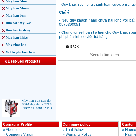
May han Nhua
- Quý khách vui lòng thanh toán cước phí chu
May han Nhom
Chú ý:
May han bam
- Nếu quý khách hàng chưa hài lòng với bất kì
Rua cat Oxy Gas
0979398051.
Rua han tu dong
- Chúng tôi sẽ hoàn trả tiền cho Quý khách b
phí phát sinh do việc trả hàng.
May han Thiec
May phat han
Vat tu phu kien han
Best-Sell Products
May han que tien dat
200A day dong 220V
Price
:
9100000
VND
Comapny Profile
Company policy
Custome
May han que dien tu
Jasic ARC 200 R04
»
About us
»
Trial Policy
»
Huong
Price
:
5100000
VND
»
Company Vision
»
Warranty Policy
»
Paymen