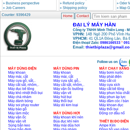
»
Business perspective
»
Refund policy
»
Oder 
»
Job Careers
»
Shipping policy
»
Map G
May han que dien tu
Counter: 9396429
Home
Contact
Hong ky HK 200Z
Price
:
2770000
VND
ĐẠI LÝ MÁY HÀN
Công ty TNHH Minh Thiên Long - 
VPHN:
14B Ngõ 200 Phố Vĩnh Hư
VPHCM:
41 QL1A Đông Lân, Bà 
Binh khi Co2, chai khi
co2 han Mig
Điện thoại/ Zalo:
0986166533
*
091
Price
:
1750000
VND
thietbiplaza@gmail.c
Email:
Follow us on
:
May han tig nhom
Hero AFT 300 AC/DC
MÁY DÙNG ĐIỆN
MÁY DÙNG PIN
MÁY CHẠY XĂNG 
Price
:
50500000
VND
Máy khoan
Máy khoan
Máy bơm nước
Máy mài, cắt
Máy mài, cắt
Máy phát điện
Máy cưa gỗ, sắt,..
Máy cưa sắt, gỗ,..
Máy cắt cỏ
Máy cắt sắt, nhôm,..
Máy cắt sắt, nhôm,..
Máy cưa xích
May han que dien tu
Máy đục bê tông
Máy vặn ốc bulông
Máy cắt bê tông
KenMax ARC 315
Máy khò nhiệt thổi bụi
Máy vặn vít
Máy phun hóa chất
Price
:
3550000
VND
Máy chà nhám
Máy hút bụi
Máy phun áp lực
Máy đánh bóng
Máy thổi bụi
Máy đầm cóc / bàn
Máy soi phay router
Máy dò kim loại
Máy khoan đục
Máy bào gỗ
Máy thổi bụi
May han bam Hong
Máy làm mộc
MÁY DÙNG HƠI
Động cơ đầu nổ
ky HB4KB (4KVA)
Máy vặn ốc
Máy khoan khí nén
Price
:
14500000
VND
Máy vặn vít
Búa đục khí nén
THIÊT BỊ ĐO ĐIỆN
Súng bắn keo
Máy mài dũa hơi
Ampe Kìm
Súng bắn đinh
Máy chà nhám
Đồng hồ vạn năng