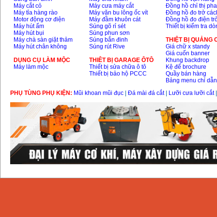
Máy cắt cỏ
Máy cưa máy cắt
Đồng hồ chỉ thị ph
Máy tỉa hàng rào
Máy vặn bu lông ốc vít
Đồng hồ đo trở các
Day cap han Samwon
Korea
Motor động cơ điện
Máy đầm khuôn cát
Đồng hồ đo điện tr
Price
:
105000
VND
Máy hút ẩm
Súng gõ rỉ sét
Thiết bị kiểm tra d
Máy hút bụi
Súng phun sơn
Máy chà sàn giặt thảm
Súng bắn đinh
THIỆT BỊ QUẢNG
Máy hút chân không
Súng rút Rive
Giá chữ x standy
Giá cuốn banner
May han que dien tu
Jasic ZX7 200E
DỤNG CỤ LÀM MỘC
THIÊT BỊ GARAGE ÔTÔ
Khung backdrop
Price
:
2800000
VND
Máy làm mộc
Thiết bị sửa chữa ô tô
Kệ để brochure
Thiết bị bảo hộ PCCC
Quầy bán hàng
Bảng menu chỉ dẫ
PHỤ TÙNG PHỤ KIỆN:
Mũi khoan mũi đục
|
Đá mài đá cắt
|
Lưỡi cưa lưỡi cắt
May han tig que Jasic
tig 200A (W223)
Price
:
6800000
VND