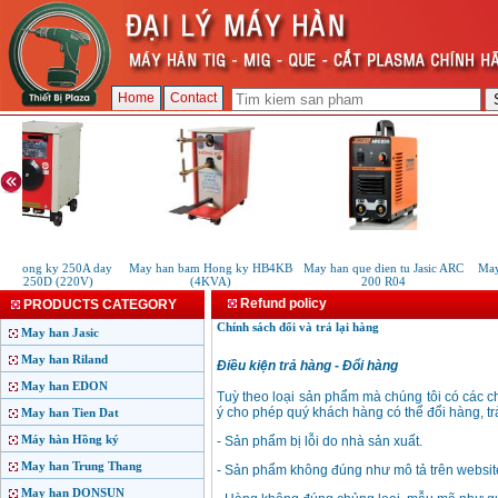
Home
Contact
n Hong ky 250A day
May han bam Hong ky HB4KB
May han que dien tu Jasic ARC
May
g H250D (220V)
(4KVA)
200 R04
Refund policy
PRODUCTS CATEGORY
Chính sách đổi và trả lại hàng
May han Jasic
May han Riland
Điều kiện trả hàng - Đổi hàng
May han EDON
Tuỳ theo loại sản phẩm mà chúng tôi có các c
ý cho phép quý khách hàng có thể đổi hàng, tr
May han Tien Dat
Máy hàn Hồng ký
- Sản phẩm bị lỗi do nhà sản xuất.
May han Trung Thang
- Sản phẩm không đúng như mô tả trên website
May han DONSUN