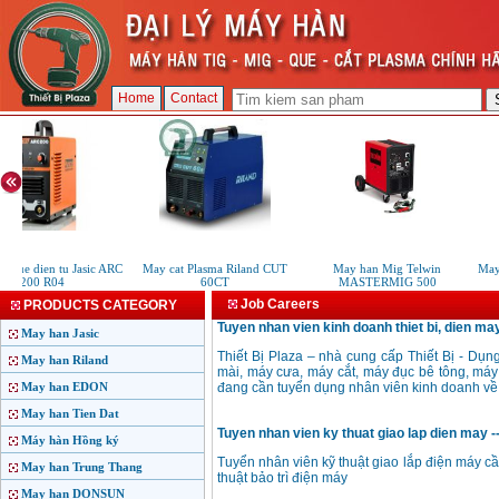
Home
Contact
 que dien tu Jasic ARC
May cat Plasma Riland CUT
May han Mig Telwin
May
200 R04
60CT
MASTERMIG 500
Job Careers
PRODUCTS CATEGORY
Tuyen nhan vien kinh doanh thiet bi, dien may
May han Jasic
Thiết Bị Plaza – nhà cung cấp Thiết Bị - Dụ
May han Riland
mài, máy cưa, máy cắt, máy đục bê tông, máy
May han EDON
đang cần tuyển dụng nhân viên kinh doanh về l
May han Tien Dat
Tuyen nhan vien ky thuat giao lap dien may --
Máy hàn Hồng ký
Tuyển nhân viên kỹ thuật giao lắp điện máy cầ
May han Trung Thang
thuật bảo trì điện máy
May han DONSUN