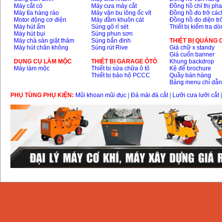
Máy cắt cỏ
Máy cưa máy cắt
Đồng hồ chỉ thị ph
Máy tỉa hàng rào
Máy vặn bu lông ốc vít
Đồng hồ đo trở các
Day cap han Samwon
Motor động cơ điện
Máy đầm khuôn cát
Đồng hồ đo điện tr
Korea
Máy hút ẩm
Súng gõ rỉ sét
Thiết bị kiểm tra d
Price
:
105000
VND
Máy hút bụi
Súng phun sơn
Máy chà sàn giặt thảm
Súng bắn đinh
THIỆT BỊ QUẢNG
Máy hút chân không
Súng rút Rive
Giá chữ x standy
Giá cuốn banner
May han que dien tu
DỤNG CỤ LÀM MỘC
THIÊT BỊ GARAGE ÔTÔ
Khung backdrop
Jasic ZX7 200E
Máy làm mộc
Thiết bị sửa chữa ô tô
Kệ để brochure
Price
:
2800000
VND
Thiết bị bảo hộ PCCC
Quầy bán hàng
Bảng menu chỉ dẫ
PHỤ TÙNG PHỤ KIỆN:
Mũi khoan mũi đục
|
Đá mài đá cắt
|
Lưỡi cưa lưỡi cắt
May han tig que Jasic
tig 200A (W223)
Price
:
6800000
VND