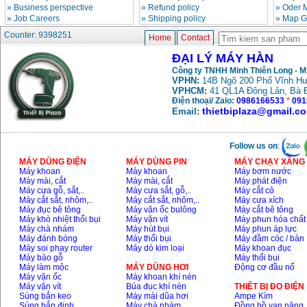
»
Business perspective
»
Refund policy
»
Oder 
»
Job Careers
»
Shipping policy
»
Map G
Counter: 9398251
May han que dien tu
Home
Contact
Hong ky HK 200Z
Price
:
2770000
VND
ĐẠI LÝ MÁY HÀN
Công ty TNHH Minh Thiên Long - 
VPHN:
14B Ngõ 200 Phố Vĩnh Hư
VPHCM:
41 QL1A Đông Lân, Bà 
Binh khi Co2, chai khi
Điện thoại/ Zalo:
0986166533
*
091
co2 han Mig
thietbiplaza@gmail.c
Email:
Price
:
1750000
VND
Follow us on
:
May han tig nhom
MÁY DÙNG ĐIỆN
MÁY DÙNG PIN
MÁY CHẠY XĂNG 
Hero AFT 300 AC/DC
Price
:
50500000
VND
Máy khoan
Máy khoan
Máy bơm nước
Máy mài, cắt
Máy mài, cắt
Máy phát điện
Máy cưa gỗ, sắt,..
Máy cưa sắt, gỗ,..
Máy cắt cỏ
Máy cắt sắt, nhôm,..
Máy cắt sắt, nhôm,..
Máy cưa xích
Máy đục bê tông
Máy vặn ốc bulông
Máy cắt bê tông
May han que dien tu
Máy khò nhiệt thổi bụi
Máy vặn vít
Máy phun hóa chất
KenMax ARC 315
Price
:
3550000
VND
Máy chà nhám
Máy hút bụi
Máy phun áp lực
Máy đánh bóng
Máy thổi bụi
Máy đầm cóc / bàn
Máy soi phay router
Máy dò kim loại
Máy khoan đục
Máy bào gỗ
Máy thổi bụi
Máy làm mộc
MÁY DÙNG HƠI
Động cơ đầu nổ
May han bam Hong
Máy vặn ốc
Máy khoan khí nén
ky HB4KB (4KVA)
Máy vặn vít
Búa đục khí nén
THIÊT BỊ ĐO ĐIỆN
Price
:
14500000
VND
Súng bắn keo
Máy mài dũa hơi
Ampe Kìm
Súng bắn đinh
Máy chà nhám
Đồng hồ vạn năng