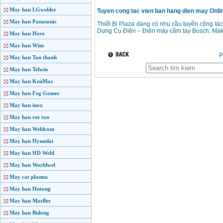
May han LGwelder
Tuyen cong tac vien ban hang dien may Online
May han Panasonic
Thiết Bị Plaza đang có nhu cầu tuyển cộng tác
Dụng Cụ Điện – Điện máy cầm tay Bosch, Maki
May han Hero
May han Wim
P
May han Tan thanh
May han Telwin
May han KenMax
May han Feg Gomes
May han inox
May han rut ton
May han Weldcom
May han Hyundai
May han HD Weld
May han Worldwel
May cat plasma
May han Hutong
May han Marller
May han Bulong