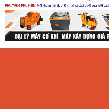
PHỤ TÙNG PHỤ KIỆN:
Mũi khoan mũi đục
|
Đá mài đá cắt
|
Lưỡi cưa lưỡi cắt