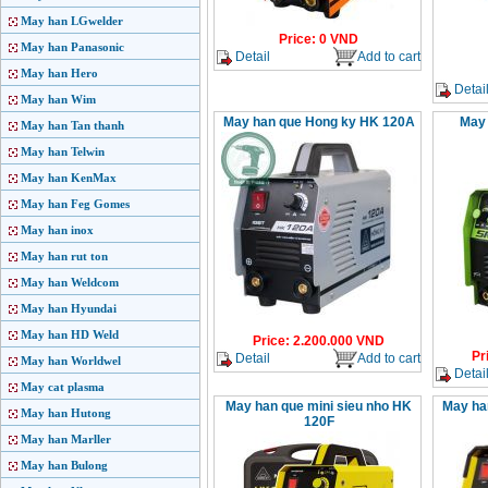
May han LGwelder
Price
:
0
VND
May han Panasonic
Detail
Add to cart
May han Hero
Detai
May han Wim
May han que Hong ky HK 120A
May 
May han Tan thanh
May han Telwin
May han KenMax
May han Feg Gomes
May han inox
May han rut ton
May han Weldcom
May han Hyundai
May han HD Weld
Price
:
2.200.000
VND
Pr
Detail
Add to cart
May han Worldwel
Detai
May cat plasma
May han que mini sieu nho HK
May ha
May han Hutong
120F
May han Marller
May han Bulong