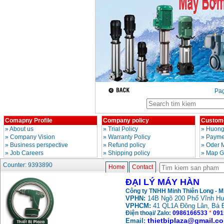
Day cap han Samwon
Korea
Price
:
105000
VND
May han que dien tu
Jasic ZX7 200E
Price
:
2800000
VND
Pa
May han tig que Jasic
tig 200A (W223)
Price
:
6800000
VND
Comapny Profile
Company policy
Custome
»
About us
»
Trial Policy
»
Huong
»
Company Vision
»
Warranty Policy
»
Paymen
»
Business perspective
»
Refund policy
»
Oder 
»
Job Careers
»
Shipping policy
»
Map G
Counter: 9393890
Home
Contact
ĐẠI LÝ MÁY HÀN
Công ty TNHH Minh Thiên Long - 
VPHN:
14B Ngõ 200 Phố Vĩnh Hư
VPHCM:
41 QL1A Đông Lân, Bà 
Điện thoại/ Zalo:
0986166533
*
091
thietbiplaza@gmail.c
Email: