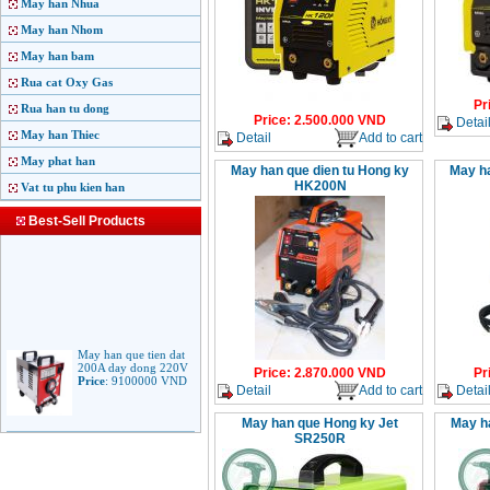
May han Nhua
May han Nhom
May han bam
Rua cat Oxy Gas
Pr
Rua han tu dong
Price
:
2.500.000
VND
Detai
May han Thiec
Detail
Add to cart
May phat han
May han que dien tu Hong ky
May ha
HK200N
Vat tu phu kien han
Best-Sell Products
May han que tien dat
200A day dong 220V
Price
:
2.870.000
VND
Pr
Price
:
9100000
VND
Detail
Add to cart
Detai
May han que Hong ky Jet
May h
SR250R
May han que dien tu
Jasic ARC 200 R04
Price
:
5100000
VND