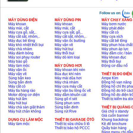
Follow us on
:
MÁY DÙNG ĐIỆN
MÁY DÙNG PIN
MÁY CHẠY XĂNG 
Máy khoan
Máy khoan
Máy bơm nước
Máy mài, cắt
Máy mài, cắt
Máy phát điện
Máy cưa gỗ, sắt,..
Máy cưa sắt, gỗ,..
Máy cắt cỏ
Máy cắt sắt, nhôm,..
Máy cắt sắt, nhôm,..
Máy cưa xích
Máy đục bê tông
Máy vặn ốc bulông
Máy cắt bê tông
Máy khò nhiệt thổi bụi
Máy vặn vít
Máy phun hóa chất
Máy chà nhám
Máy hút bụi
Máy phun áp lực
Máy đánh bóng
Máy thổi bụi
Máy đầm cóc / bàn
Máy soi phay router
Máy dò kim loại
Máy khoan đục
Máy bào gỗ
Máy thổi bụi
Máy làm mộc
MÁY DÙNG HƠI
Động cơ đầu nổ
Máy vặn ốc
Máy khoan khí nén
Máy vặn vít
Búa đục khí nén
THIÊT BỊ ĐO ĐIỆN
Súng bắn keo
Máy mài dũa hơi
Ampe Kìm
Súng bắn đinh
Máy chà nhám
Đồng hồ vạn năng
Máy cắt cỏ
Máy cưa máy cắt
Đồng hồ chỉ thị ph
Máy tỉa hàng rào
Máy vặn bu lông ốc vít
Đồng hồ đo trở các
Motor động cơ điện
Máy đầm khuôn cát
Đồng hồ đo điện tr
Máy hút ẩm
Súng gõ rỉ sét
Thiết bị kiểm tra d
Máy hút bụi
Súng phun sơn
Máy chà sàn giặt thảm
Súng bắn đinh
THIỆT BỊ QUẢNG
Máy hút chân không
Súng rút Rive
Giá chữ x standy
Giá cuốn banner
DỤNG CỤ LÀM MỘC
THIÊT BỊ GARAGE ÔTÔ
Khung backdrop
Máy làm mộc
Thiết bị sửa chữa ô tô
Kệ để brochure
Thiết bị bảo hộ PCCC
Quầy bán hàng
Bảng menu chỉ dẫ