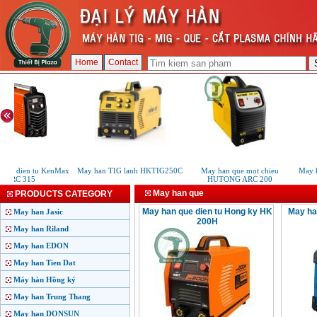
Home
Contact
que dien tu KenMax
May han TIG lanh HKTIG250C
May han que mot chieu
May ha
ARC 315
HUTONG ARC 200
May han que
PRODUCTS CATEGORY
May han que dien tu Hong ky HK
May ha
May han Jasic
200H
May han Riland
May han EDON
May han Tien Dat
Máy hàn Hồng ký
May han Trung Thang
May han DONSUN