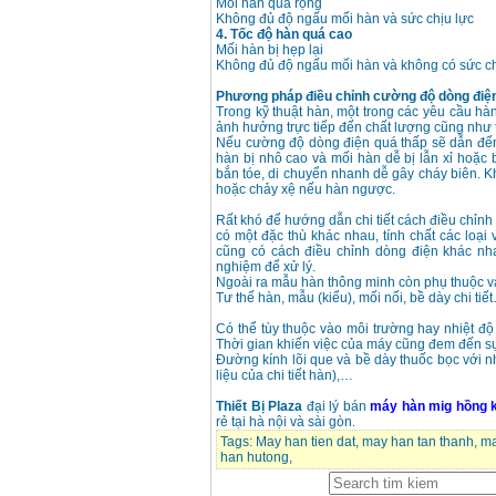
Mối hàn quá rộng
Không đủ độ ngấu mối hàn và sức chịu lực
4. Tốc độ hàn quá cao
Mối hàn bị hẹp lại
Không đủ độ ngấu mối hàn và không có sức ch
Phương pháp điều chỉnh cường độ dòng điệ
Trong kỹ thuật hàn, một trong các yêu cầu h
ảnh hưởng trực tiếp đến chất lượng cũng như
Nếu cường độ dòng điện quá thấp sẽ dẫn đến 
hàn bị nhô cao và mối hàn dễ bị lẫn xỉ hoặc 
bắn tóe, di chuyển nhanh dễ gây cháy biên. K
hoặc chảy xệ nếu hàn ngược.
Rất khó để hướng dẫn chi tiết cách điều chỉnh
có một đặc thù khác nhau, tính chất các loại
cũng có cách điều chỉnh dòng điện khác nh
nghiệm để xử lý.
Ngoài ra mẫu hàn thông minh còn phụ thuộc vào
Tư thế hàn, mẫu (kiểu), mối nối, bề dày chi tiế
Có thể tùy thuộc vào môi trường hay nhiệt 
Thời gian khiến việc của máy cũng đem đến sự
Đường kính lõi que và bề dày thuốc bọc với nh
liệu của chi tiết hàn),…
Thiết Bị Plaza
đại lý bán
máy hàn mig hồng 
rẻ tại hà nội và sài gòn.
Tags:
May han tien dat
,
may han tan thanh
,
ma
han hutong
,