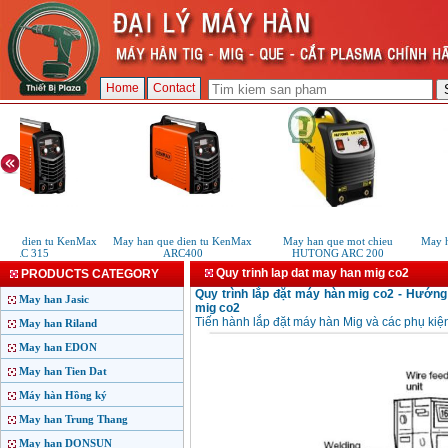
Home
Contact
ue dien tu KenMax
May han que dien tu KenMax
May han que mot chieu
May ha
ARC 315
ARC400
HUTONG ARC 200
Quy trinh lap dat may han mig co2
PRODUCTS CATEGORY
Quy trình lắp đặt máy hàn mig co2 - Hướn
May han Jasic
mig co2
Tiến hành lắp đặt máy hàn Mig và các phụ kiệ
May han Riland
May han EDON
May han Tien Dat
Máy hàn Hồng ký
May han Trung Thang
May han DONSUN