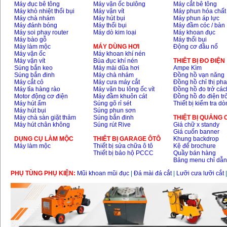
Máy đục bê tông
Máy vặn ốc bulông
Máy cắt bê tông
Máy khò nhiệt thổi bụi
Máy vặn vít
Máy phun hóa chất
Máy chà nhám
Máy hút bụi
Máy phun áp lực
Máy đánh bóng
Máy thổi bụi
Máy đầm cóc / bàn
Máy soi phay router
Máy dò kim loại
Máy khoan đục
Máy bào gỗ
Máy thổi bụi
Máy làm mộc
MÁY DÙNG HƠI
Động cơ đầu nổ
Máy vặn ốc
Máy khoan khí nén
Máy vặn vít
Búa đục khí nén
THIÊT BỊ ĐO ĐIỆN
Súng bắn keo
Máy mài dũa hơi
Ampe Kìm
Súng bắn đinh
Máy chà nhám
Đồng hồ vạn năng
Máy cắt cỏ
Máy cưa máy cắt
Đồng hồ chỉ thị ph
Máy tỉa hàng rào
Máy vặn bu lông ốc vít
Đồng hồ đo trở các
Motor động cơ điện
Máy đầm khuôn cát
Đồng hồ đo điện tr
Máy hút ẩm
Súng gõ rỉ sét
Thiết bị kiểm tra d
Máy hút bụi
Súng phun sơn
Máy chà sàn giặt thảm
Súng bắn đinh
THIỆT BỊ QUẢNG
Máy hút chân không
Súng rút Rive
Giá chữ x standy
Giá cuốn banner
DỤNG CỤ LÀM MỘC
THIÊT BỊ GARAGE ÔTÔ
Khung backdrop
Máy làm mộc
Thiết bị sửa chữa ô tô
Kệ để brochure
Thiết bị bảo hộ PCCC
Quầy bán hàng
Bảng menu chỉ dẫ
PHỤ TÙNG PHỤ KIỆN:
Mũi khoan mũi đục
|
Đá mài đá cắt
|
Lưỡi cưa lưỡi cắt