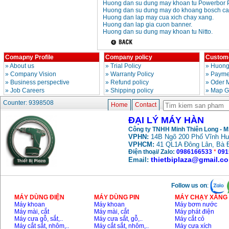
Huong dan su dung may khoan tu Powerbor 
Huong dan su dung may do khoang bosch ca
Huong dan lap may cua xich chay xang.
Huong dan lap gia cuon banner.
Huong dan su dung may khoan tu Nitto.
Comapny Profile
Company policy
Custome
»
About us
»
Trial Policy
»
Huong
»
Company Vision
»
Warranty Policy
»
Paymen
»
Business perspective
»
Refund policy
»
Oder 
»
Job Careers
»
Shipping policy
»
Map G
Counter: 9398508
Home
Contact
ĐẠI LÝ MÁY HÀN
Công ty TNHH Minh Thiên Long - 
VPHN:
14B Ngõ 200 Phố Vĩnh Hư
VPHCM:
41 QL1A Đông Lân, Bà 
Điện thoại/ Zalo:
0986166533
*
091
thietbiplaza@gmail.c
Email:
Follow us on
:
MÁY DÙNG ĐIỆN
MÁY DÙNG PIN
MÁY CHẠY XĂNG 
Máy khoan
Máy khoan
Máy bơm nước
Máy mài, cắt
Máy mài, cắt
Máy phát điện
Máy cưa gỗ, sắt,..
Máy cưa sắt, gỗ,..
Máy cắt cỏ
Máy cắt sắt, nhôm,..
Máy cắt sắt, nhôm,..
Máy cưa xích