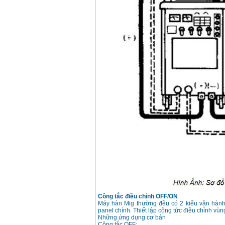
May han que dien tu
Hong ky HK 200Z
Price
:
2770000
VND
Binh khi Co2, chai khi
co2 han Mig
Price
:
1750000
VND
May han tig nhom
Hero AFT 300 AC/DC
Price
:
50500000
VND
May han que dien tu
KenMax ARC 315
Price
:
3550000
VND
May han bam Hong
ky HB4KB (4KVA)
Công tắc điều chỉnh OFF/ON
Price
:
14500000
VND
Máy hàn Mig thường đều có 2 kiểu vận hành
panel chính. Thiết lập công tức điều chỉnh v
Những ứng dụng cơ bản
Công tắc OFF: