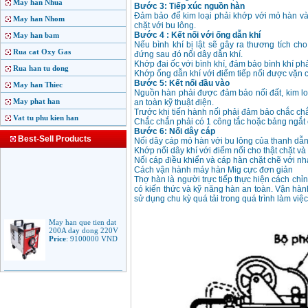
May han Nhua
Bước 3: Tiếp xúc nguồn hàn
Đảm bảo để kim loại phải khớp với mỏ hàn và
May han Nhom
chặt với bu lông.
Bước 4 : Kết nối với ống dẫn khí
May han bam
Nếu bình khí bị lật sẽ gây ra thương tích ch
Rua cat Oxy Gas
đứng sau đó nối dây dẫn khí.
Khớp đai ốc với bình khí, đảm bảo bình khí phả
Rua han tu dong
Khớp ống dẫn khí với điểm tiếp nối được vặn 
Bước 5: Kết nối đầu vào
May han Thiec
Nguồn hàn phải được đảm bảo nối đất, kim lo
May phat han
an toàn kỹ thuật điện.
Trước khi tiến hành nối phải đảm bảo chắc ch
Vat tu phu kien han
Chắc chắn phải có 1 công tắc hoặc bảng ngắt
Bước 6: Nối dây cáp
Best-Sell Products
Nối dây cáp mỏ hàn với bu lông của thanh dẫn 
Khớp nối dây khí với điểm nối cho thật chặt và 
Nối cáp điều khiển và cáp hàn chặt chẽ với nh
Cách vận hành máy hàn Mig cực đơn giản
Thợ hàn là người trực tiếp thực hiện cách ch
có kiến thức và kỹ năng hàn an toàn. Vận hà
sử dụng chu kỳ quá tải trong quá trình làm việ
May han que tien dat
200A day dong 220V
Price
:
9100000
VND
May han que dien tu
Jasic ARC 200 R04
Price
:
5100000
VND