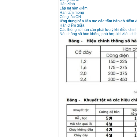
Hàn đính
Day cap han Samwon
Korea
Lặp lại hàn điểm
Price
:
105000
VND
Hàn tấm mỏng
Công tắc ON:
Ứng dụng hàn liên tục các tấm hàn có điểm 
Hàn điểm giữa
Các thông số hàn cần phải lưu ý khi điều chỉ
May han que dien tu
Nếu thông số hàn không phù hợp khi điều chỉn
Jasic ZX7 200E
Price
:
2800000
VND
May han tig que Jasic
tig 200A (W223)
Price
:
6800000
VND