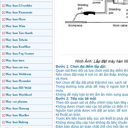
May han LGwelder
May han Panasonic
May han Hero
May han Wim
May han Tan thanh
May han Telwin
May han KenMax
May han Feg Gomes
May han inox
Bước 1: Chọn địa điểm lắp đặt:
May han rut ton
Quan sát theo dõi và lựa chọn một địa điểm th
May han Weldcom
Nên chọn đặt máy ở nơi có độ ẩm thấp, không b
và mưa.
May han Hyundai
Nơi chọn để lắp đặt phải thật khô ráo, sạch sẽ í
Trong trường hợp phải để máy ở ngoài trời th
May han HD Weld
mưa.
Không để máy hàn bị khí ẩm ăn mòn xung qua
May han Worldwel
Bước 2: Tiếp xúc bề mặt
:
May cat plasma
Theo dõi quan sát và điều chỉnh máy hàn Mig để
Không được chạm vào các bộ phận có điện ở 
May han Hutong
Nguồn hàn phải được nối đất an toàn, đế kim 
kỹ thuật an toàn.
May han Marller
Trước khi tiến hành tiếp xúc với thiết bị phải
May han Bulong
Không dùng dây cáp hàn không đủ tiêu chuẩn 
Đảm bảo đúng an toàn chặt chẽ cho mỗi lần nối