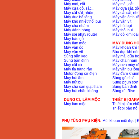
Máy mài, cắt
Máy mài, cắt
Day cap han Samwon
Máy cưa gỗ, sắt,..
Máy cưa sắt, gỗ,
Korea
Máy cắt sắt, nhôm,..
Máy cắt sắt, nhô
Price
:
105000
VND
Máy đục bê tông
Máy vặn ốc bul
Máy khò nhiệt thổi bụi
Máy vặn vít
Máy chà nhám
Máy hút bụi
Máy đánh bóng
Máy thổi bụi
May han que dien tu
Máy soi phay router
Máy dò kim loại
Jasic ZX7 200E
Máy bào gỗ
Price
:
2800000
VND
Máy làm mộc
MÁY DÙNG HƠ
Máy vặn ốc
Máy khoan khí 
Máy vặn vít
Búa đục khí né
Súng bắn keo
Máy mài dũa hơ
May han tig que Jasic
Súng bắn đinh
Máy chà nhám
tig 200A (W223)
Máy cắt cỏ
Máy cưa máy cắ
Price
:
6800000
VND
Máy tỉa hàng rào
Máy vặn bu lông
Motor động cơ điện
Máy đầm khuôn
Máy hút ẩm
Súng gõ rỉ sét
Máy hút bụi
Súng phun sơn
Máy chà sàn giặt thảm
Súng bắn đinh
Máy hút chân không
Súng rút Rive
DỤNG CỤ LÀM MỘC
THIÊT BỊ GAR
Máy làm mộc
Thiết bị sửa chữ
Thiết bị bảo h
PHỤ TÙNG PHỤ KIỆN:
Mũi khoan mũi đục
|
Đ