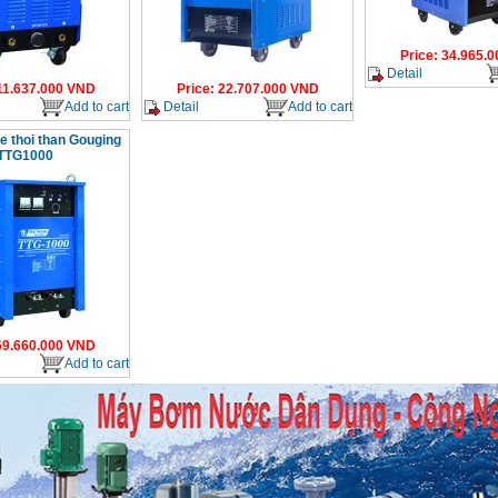
Price
:
34.965.0
Detail
11.637.000
VND
Price
:
22.707.000
VND
Add to cart
Detail
Add to cart
e thoi than Gouging
TTG1000
69.660.000
VND
Add to cart