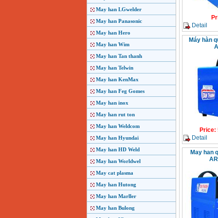
May han LGwelder
Pr
May han Panasonic
Detail
May han Hero
Máy hàn q
May han Wim
A
May han Tan thanh
May han Telwin
May han KenMax
May han Feg Gomes
May han inox
May han rut ton
May han Weldcom
Price
:
Detail
May han Hyundai
May han HD Weld
May han q
AR
May han Worldwel
May cat plasma
May han Hutong
May han Marller
May han Bulong