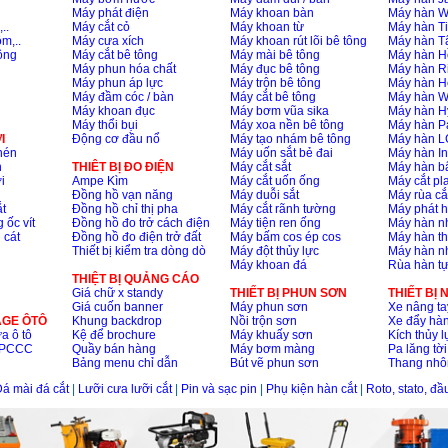
Máy phát điện
Máy khoan bàn
Máy hàn 
..
Máy cắt cỏ
Máy khoan từ
Máy hàn Ti
m,..
Máy cưa xích
Máy khoan rút lõi bê tông
Máy hàn T
ông
Máy cắt bê tông
Máy mài bê tông
Máy hàn H
Máy phun hóa chất
Máy đục bê tông
Máy hàn R
Máy phun áp lực
Máy trộn bê tông
Máy hàn H
Máy đầm cóc / bàn
Máy cắt bê tông
Máy hàn 
Máy khoan đục
Máy bơm vũa sika
Máy hàn H
Máy thổi bụi
Máy xoa nền bê tông
Máy hàn P
I
Động cơ đầu nổ
Máy tạo nhám bê tông
Máy hàn L
nén
Máy uốn sắt bẻ đai
Máy hàn I
n
THIÊT BỊ ĐO ĐIỆN
Máy cắt sắt
Máy hàn 
i
Ampe Kìm
Máy cắt uốn ống
Máy cắt p
Đồng hồ vạn năng
Máy duỗi sắt
Máy rùa cắ
t
Đồng hồ chỉ thị pha
Máy cắt rãnh tường
Máy phát 
 ốc vít
Đồng hồ đo trở cách điện
Máy tiện ren ống
Máy hàn 
 cát
Đồng hồ đo điện trở đất
Máy bấm cos ép cos
Máy hàn th
Thiết bị kiểm tra dòng dò
Máy đột thủy lực
Máy hàn n
Máy khoan đá
Rùa hàn t
THIỆT BỊ QUẢNG CÁO
Giá chữ x standy
THIẾT BỊ PHUN SƠN
THIẾT BỊ
Giá cuốn banner
Máy phun sơn
Xe nâng ta
AGE ÔTÔ
Khung backdrop
Nồi trộn sơn
Xe đẩy hà
a ô tô
Kệ để brochure
Máy khuấy sơn
Kích thủy l
ộ PCCC
Quầy bán hàng
Máy bơm màng
Pa lăng tời
Bảng menu chỉ dẫn
Bút vẽ phun sơn
Thang nh
á mài đá cắt
|
Lưỡi cưa lưỡi cắt
|
Pin và sạc pin
|
Phụ kiện hàn cắt
|
Roto, stato, đ