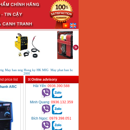
ig
May han mig Hong ky HK MIG
May phat han ho quang HB150
May cat Plasma Riland 
200I
60CT
d price list
Online advisory
Hải Yến
: 0936.390.588
Thanh ARC
Minh Quang
: 0936.132.359
Bích Ngọc
: 0979.398.051