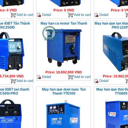
ice
:
0
VND
Price
:
0
VND
Price
:
0
V
Add to cart
Detail
Add to cart
Detail
ue IGBT Tân Thành
May han co motor Tan Thanh
May han que tan th
RC250ID
PRO (220
Price
:
10.692.000
VND
5.734.000
VND
Price
:
10.962.0
Detail
Add to cart
Add to cart
Detail
ue IGBT tan thanh
May han que duoi nuoc Tan
May han que thoi t
C500I-PRO
Thanh TTE500
TTG600