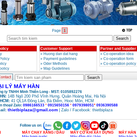
Page
1
olicy
Customer Support
Partner and Supplier
cy
»
Huong dan dat hang
»
Co-operation idea
Policy
»
Payment guidelines
»
Co-operation form
licy
»
Oder Methods
»
Co-operation policy
policy
»
Map Guidelines
ontact
ẠI LÝ MÁY HÀN
g ty TNHH Minh Thiên Long - MST: 0105892276
HN:
14B Ngõ 200 Phố Vĩnh Hưng, Quân Hoàng Mai, Hà Nội
HCM:
41 QL1A Đông Lân, Bà Điểm, Hooc Môn, HCM
n thoại/ Zalo:
0986166533
*
0915650156
*
0979398051
*
0936390588
thietbiplaza@gmail.com
ail:
| Zalo / Facebook: thietbiplaza
Follow us on
:
N
MÁY CHẠY XĂNG / DẦU
MÁY CƠ KHÍ XÂY DỰNG
MÁY HÀN
Máy bơm nước
Máy đầm dùi / bàn
Máy hàn Ja