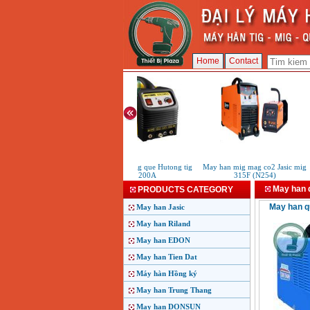
Home
Contact
May han tig que Hutong tig
May han mig mag co2 Jasic mig
200A
315F (N254)
May han 
PRODUCTS CATEGORY
May han q
May han Jasic
May han Riland
May han EDON
May han Tien Dat
Máy hàn Hồng ký
May han Trung Thang
May han DONSUN