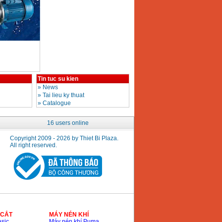
Tin tuc su kien
»
News
»
Tai lieu ky thuat
»
Catalogue
16 users online
Copyright 2009 - 2026 by Thiet Bi Plaza.
All right reserved.
 CẮT
MÁY NÉN KHÍ
sic
Máy nén khí Puma