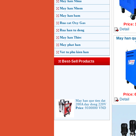
May han Nhua
May han Nhom
May han bam
Rua cat Oxy Gas
Price
:
Detail
Rua han tu dong
May han Thiec
May han qu
May phat han
Vat tu phu kien han
Best-Sell Products
Price
:
May han que tien dat
Detail
200A day dong 220V
Price
:
9100000
VND
May han que dien tu
Jasic ARC 200 R04
Price
:
5100000
VND