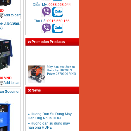
Diễm My
: 0988.968.044
ND
Add to cart
Thu Hà
: 0915.650.156
anh ARC350I-
V)
Promotion Products
May han que dien tu
Hong ky HK200N
Price
:
2870000
VND
00
VND
Add to cart
Tay cat mo cat den cat
News
han Gouging
gio da oxy gas
Acetylen
Price
:
650000
VND
» Huong Dan Su Dung May
Han Ong Nhua HDPE
» Huong dan su dung may
han ong HDPE
» Quy trinh han ong HDPE