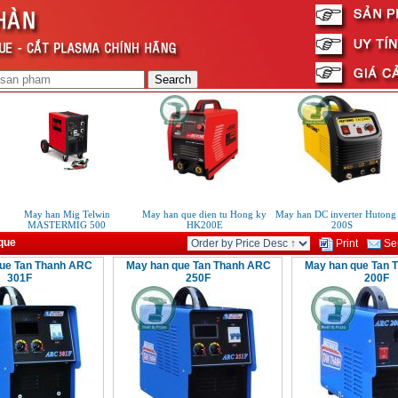
May han Mig Telwin
May han que dien tu Hong ky
May han DC inverter Hutong t
MASTERMIG 500
HK200E
200S
que
Print
Sen
ue Tan Thanh ARC
May han que Tan Thanh ARC
May han que Tan 
301F
250F
200F