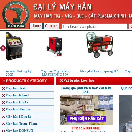
Home
Contact
C inverter Hutong tig
May han Mig Telwin
May phat han ho quang H200
May p
200S
MASTERMIG 500
Vat tu phu kien han
PRODUCTS CATEGORY
Bang gia phu kien han cat kim
Que ha
May han Jasic
loai
May han Riland
May han EDON
May han Tien Dat
Máy hàn Hồng ký
May han Trung Thang
Price
:
6.800
VND
May han DONSUN