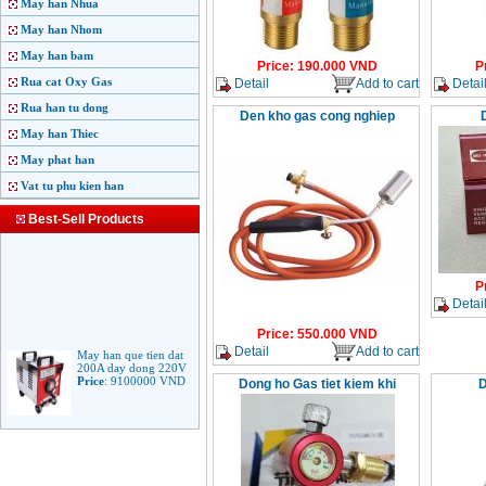
May han Nhua
May han Nhom
May han bam
Price
:
190.000
VND
P
Rua cat Oxy Gas
Detail
Add to cart
Detai
Rua han tu dong
Den kho gas cong nghiep
May han Thiec
May phat han
Vat tu phu kien han
Best-Sell Products
P
Detai
Price
:
550.000
VND
May han que tien dat
Detail
Add to cart
200A day dong 220V
Price
:
9100000
VND
Dong ho Gas tiet kiem khi
D
May han que dien tu
Jasic ARC 200 R04
Price
:
5100000
VND