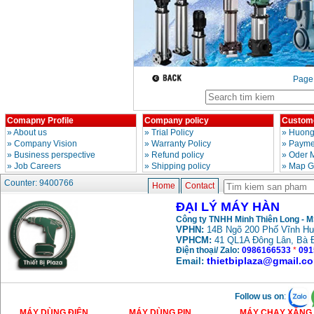
Day cap han Samwon
Korea
Price
:
105000
VND
May han que dien tu
Pag
Jasic ZX7 200E
Price
:
2800000
VND
Comapny Profile
Company policy
Custome
»
About us
»
Trial Policy
»
Huong
May han tig que Jasic
tig 200A (W223)
»
Company Vision
»
Warranty Policy
»
Paymen
Price
:
6800000
VND
»
Business perspective
»
Refund policy
»
Oder 
»
Job Careers
»
Shipping policy
»
Map G
Counter: 9400766
Home
Contact
ĐẠI LÝ MÁY HÀN
Công ty TNHH Minh Thiên Long - 
VPHN:
14B Ngõ 200 Phố Vĩnh Hư
VPHCM:
41 QL1A Đông Lân, Bà 
Điện thoại/ Zalo:
0986166533
*
091
thietbiplaza@gmail.c
Email:
Follow us on
:
MÁY DÙNG ĐIỆN
MÁY DÙNG PIN
MÁY CHẠY XĂNG 