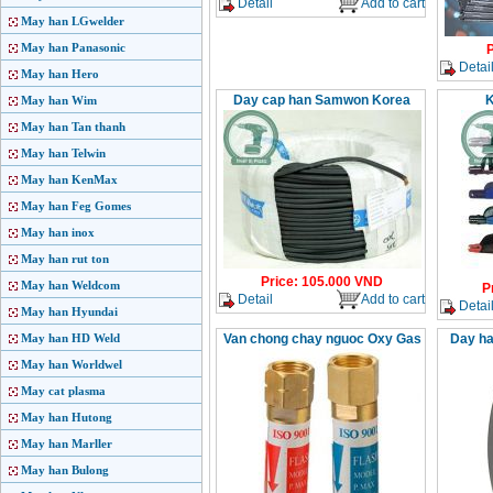
Detail
Add to cart
May han LGwelder
May han Panasonic
P
Detai
May han Hero
Day cap han Samwon Korea
K
May han Wim
May han Tan thanh
May han Telwin
May han KenMax
May han Feg Gomes
May han inox
May han rut ton
Price
:
105.000
VND
May han Weldcom
P
Detail
Add to cart
Detai
May han Hyundai
May han HD Weld
Van chong chay nguoc Oxy Gas
Day ha
May han Worldwel
May cat plasma
May han Hutong
May han Marller
May han Bulong