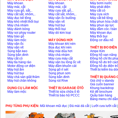
Máy khoan
Máy khoan
Máy bơm nước
Máy mài, cắt
Máy mài, cắt
Máy phát điện
Máy cưa gỗ, sắt,..
Máy cưa sắt, gỗ,..
Máy cắt cỏ
Máy cắt sắt, nhôm,..
Máy cắt sắt, nhôm,..
Máy cưa xích
Máy đục bê tông
Máy vặn ốc bulông
Máy cắt bê tông
Máy khò nhiệt thổi bụi
Máy vặn vít
Máy phun hóa chất
Máy chà nhám
Máy hút bụi
Máy phun áp lực
Máy đánh bóng
Máy thổi bụi
Máy đầm cóc / bàn
Máy soi phay router
Máy dò kim loại
Máy khoan đục
Máy bào gỗ
Máy thổi bụi
Máy làm mộc
MÁY DÙNG HƠI
Động cơ đầu nổ
Máy vặn ốc
Máy khoan khí nén
Máy vặn vít
Búa đục khí nén
THIÊT BỊ ĐO ĐIỆN
Súng bắn keo
Máy mài dũa hơi
Ampe Kìm
Súng bắn đinh
Máy chà nhám
Đồng hồ vạn năng
Máy cắt cỏ
Máy cưa máy cắt
Đồng hồ chỉ thị ph
Máy tỉa hàng rào
Máy vặn bu lông ốc vít
Đồng hồ đo trở các
Motor động cơ điện
Máy đầm khuôn cát
Đồng hồ đo điện tr
Máy hút ẩm
Súng gõ rỉ sét
Thiết bị kiểm tra d
Máy hút bụi
Súng phun sơn
Máy chà sàn giặt thảm
Súng bắn đinh
THIỆT BỊ QUẢNG
Máy hút chân không
Súng rút Rive
Giá chữ x standy
Giá cuốn banner
DỤNG CỤ LÀM MỘC
THIÊT BỊ GARAGE ÔTÔ
Khung backdrop
Máy làm mộc
Thiết bị sửa chữa ô tô
Kệ để brochure
Thiết bị bảo hộ PCCC
Quầy bán hàng
Bảng menu chỉ dẫ
PHỤ TÙNG PHỤ KIỆN:
Mũi khoan mũi đục
|
Đá mài đá cắt
|
Lưỡi cưa lưỡi cắt