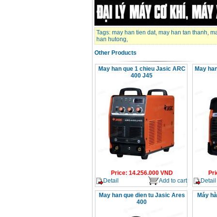
Tags:
may han tien dat
,
may han tan thanh
,
ma
han hutong
,
Other Products
May han que 1 chieu Jasic ARC
May han
400 J45
Price
:
14.256.000
VND
Pri
Detail
Add to cart
Detail
May han que dien tu Jasic Ares
Máy hà
400