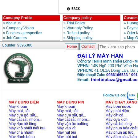
Comapny Profile
Company policy
Custome
»
About us
»
Trial Policy
»
Huong
»
Company Vision
»
Warranty Policy
»
Paymen
»
Business perspective
»
Refund policy
»
Oder 
»
Job Careers
»
Shipping policy
»
Map G
Counter: 9396380
Home
Contact
ĐẠI LÝ MÁY HÀN
Công ty TNHH Minh Thiên Long - 
VPHN:
14B Ngõ 200 Phố Vĩnh Hư
VPHCM:
41 QL1A Đông Lân, Bà 
Điện thoại/ Zalo:
0986166533
*
091
thietbiplaza@gmail.c
Email:
Follow us on
:
MÁY DÙNG ĐIỆN
MÁY DÙNG PIN
MÁY CHẠY XĂNG 
Máy khoan
Máy khoan
Máy bơm nước
Máy mài, cắt
Máy mài, cắt
Máy phát điện
Máy cưa gỗ, sắt,..
Máy cưa sắt, gỗ,..
Máy cắt cỏ
Máy cắt sắt, nhôm,..
Máy cắt sắt, nhôm,..
Máy cưa xích
Máy đục bê tông
Máy vặn ốc bulông
Máy cắt bê tông
Máy khò nhiệt thổi bụi
Máy vặn vít
Máy phun hóa chất
Máy chà nhám
Máy hút bụi
Máy phun áp lực
Máy đánh bóng
Máy thổi bụi
Máy đầm cóc / bàn