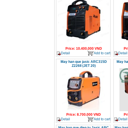
Price
:
10.400.000
VND
Pr
Detail
Add to cart
Detail
May han que jasic ARC315D
May ha
Z226II (JET 20)
Price
:
8.700.000
VND
Pr
Detail
Add to cart
Detail
May han que dien tu Jasic ARC
May han