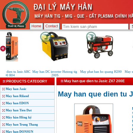
Home
Contact
e dien tu Jasic ARC
May han DC inverter Hutong tig
May phat han ho quang H200
May sa
200 R04
200S
May han que dien tu Jasic ZX7 200E
PRODUCTS CATEGORY
May han Jasic
May han que dien tu 
May han Riland
May han EDON
May han Tien Dat
Máy hàn Hồng ký
May han Trung Thang
May han DONSUN