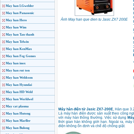
May han LGwelder
May han Panasonic
Ảnh May han que dien tu Jasic ZX7 200E
May han Hero
May han Wim
May han Tan thanh
May han Telwin
May han KenMax
May han Feg Gomes
May han inox
May han rut ton
May han Weldcom
May han Hyundai
May han HD Weld
May han Worldwel
May cat plasma
Máy hàn điện tử Jasic ZX7-200E
, Hàn que 3.
Là máy hàn điện được sản xuất theo công ngh
May han Hutong
với máy hàn thông thường. Việc sử dụng
Máy
May han Marller
thời gian hàn không giới hạn. Ngoài ra, máy 
điện không ổn định và chế độ chống giật.
May han Bulong