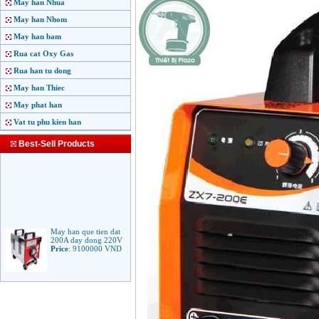
May han Nhua
May han Nhom
May han bam
Rua cat Oxy Gas
Rua han tu dong
May han Thiec
May phat han
Vat tu phu kien han
Best-Sell Products
May han que tien dat
200A day dong 220V
Price
:
9100000
VND
May han que dien tu
Jasic ARC 200 R04
Price
:
5100000
VND