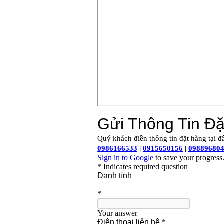
Day cap han Samwon
Korea
Price
:
105000
VND
May han que dien tu
Jasic ZX7 200E
Price
:
2800000
VND
May han tig que Jasic
tig 200A (W223)
Price
:
6800000
VND