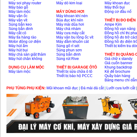
Máy soi phay router
Máy dò kim loại
Máy khoan đục
Máy bào gỗ
Máy thổi bụi
Máy làm mộc
MÁY DÙNG HƠI
Động cơ đầu nổ
Máy vặn ốc
Máy khoan khí nén
Máy vặn vít
Búa đục khí nén
THIÊT BỊ ĐO ĐIỆN
Súng bắn keo
Máy mài dũa hơi
Ampe Kìm
Súng bắn đinh
Máy chà nhám
Đồng hồ vạn năng
Máy cắt cỏ
Máy cưa máy cắt
Đồng hồ chỉ thị ph
Máy tỉa hàng rào
Máy vặn bu lông ốc vít
Đồng hồ đo trở các
Motor động cơ điện
Máy đầm khuôn cát
Đồng hồ đo điện tr
Máy hút ẩm
Súng gõ rỉ sét
Thiết bị kiểm tra d
Máy hút bụi
Súng phun sơn
Máy chà sàn giặt thảm
Súng bắn đinh
THIỆT BỊ QUẢNG
Máy hút chân không
Súng rút Rive
Giá chữ x standy
Giá cuốn banner
DỤNG CỤ LÀM MỘC
THIÊT BỊ GARAGE ÔTÔ
Khung backdrop
Máy làm mộc
Thiết bị sửa chữa ô tô
Kệ để brochure
Thiết bị bảo hộ PCCC
Quầy bán hàng
Bảng menu chỉ dẫ
PHỤ TÙNG PHỤ KIỆN:
Mũi khoan mũi đục
|
Đá mài đá cắt
|
Lưỡi cưa lưỡi cắt