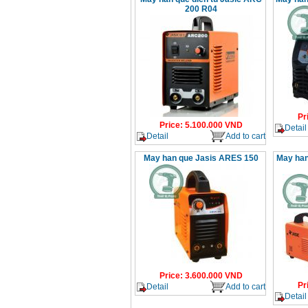
200 R04
Pr
Price
:
5.100.000
VND
Detail
Detail
Add to cart
May han que Jasis ARES 150
May han
Price
:
3.600.000
VND
Pr
Detail
Add to cart
Detail