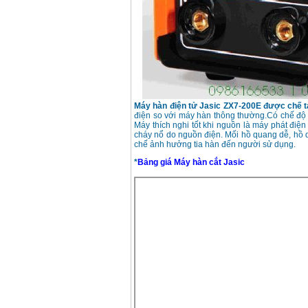
May han que dien tu
Hong ky HK 200Z
Price
:
2770000
VND
Binh khi Co2, chai khi
co2 han Mig
Price
:
1750000
VND
Máy hàn điện tử Jasic ZX7-200E được chế 
điện so với máy hàn thông thường.Có chế độ 
Máy thích nghi tốt khi nguồn là máy phát điệ
cháy nổ do nguồn điện. Mối hồ quang dễ, hồ 
May han tig nhom
chế ảnh hưởng tia hàn đến người sử dụng.
Hero AFT 300 AC/DC
Price
:
50500000
VND
*
Bảng giá Máy hàn cắt Jasic
May han que dien tu
KenMax ARC 315
Price
:
3550000
VND
May han bam Hong
ky HB4KB (4KVA)
Price
:
14500000
VND