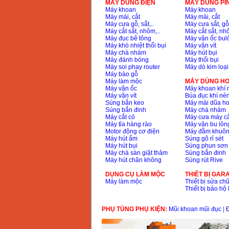
MÁY DÙNG ĐIỆN
MÁY DÙNG PI
Máy khoan
Máy khoan
Máy mài, cắt
Máy mài, cắt
Máy cưa gỗ, sắt,..
Máy cưa sắt, gỗ,
Máy cắt sắt, nhôm,..
Máy cắt sắt, nhô
Máy đục bê tông
Máy vặn ốc bul
Máy khò nhiệt thổi bụi
Máy vặn vít
Máy chà nhám
Máy hút bụi
Máy đánh bóng
Máy thổi bụi
Máy soi phay router
Máy dò kim loại
Máy bào gỗ
Máy làm mộc
MÁY DÙNG HƠ
Máy vặn ốc
Máy khoan khí 
Máy vặn vít
Búa đục khí né
Súng bắn keo
Máy mài dũa hơ
Súng bắn đinh
Máy chà nhám
Máy cắt cỏ
Máy cưa máy cắ
Máy tỉa hàng rào
Máy vặn bu lông
Motor động cơ điện
Máy đầm khuôn
Máy hút ẩm
Súng gõ rỉ sét
Máy hút bụi
Súng phun sơn
Máy chà sàn giặt thảm
Súng bắn đinh
Máy hút chân không
Súng rút Rive
DỤNG CỤ LÀM MỘC
THIÊT BỊ GAR
Máy làm mộc
Thiết bị sửa chữ
Thiết bị bảo h
PHỤ TÙNG PHỤ KIỆN:
Mũi khoan mũi đục
|
Đ