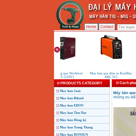
Home
Contact
May han tig que Worldwel
May han que dien tu KenMax
M
350LT (220V)
ARC 315
Cach phan
PRODUCTS CATEGORY
May han Jasic
Máy hàn que 
những ưu điểm
May han Riland
May han EDON
May han Tien Dat
Máy hàn Hồng ký
May han Trung Thang
May han DONSUN