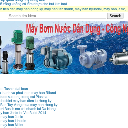
cấp quấn bằng dây đồng tròn
 trống không có tấm nhựa che bụi kim loại
 tien dat
,
may han hong ky
,
may han tan thanh
,
may han hyundai
,
may han jasic
,
et Tashin dai loan.
h thanh va phat trien may han Riland.
 duoc su dong trong cat Plasma.
ac biet may han dien tu Hong ky.
g Ban Tay Vang mua may han Hong ky.
ert Bosch mo chi nhanh tai Da Nang.
y han Jasic tai VietBuild 2014.
e may han Jasic.
e may han Lincoln.
 may han Miller.