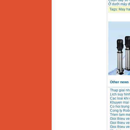
Cuộn dây sơ 
Ở dưới máy để
Tags:
May han
May han que dien tu
Hong ky HK 200Z
Price
:
2770000
VND
Binh khi Co2, chai khi
co2 han Mig
Price
:
1750000
VND
May han tig nhom
Hero AFT 300 AC/DC
Price
:
50500000
VND
Other news
May han que dien tu
KenMax ARC 315
Thap giai nhi
Price
:
3550000
VND
Lich suy hin
Cac loai khi
Khuyen mai d
Co hoi trun
Cong ty Rob
May han bam Hong
ky HB4KB (4KVA)
Trien lam ma
Price
:
14500000
VND
Gioi thieu v
Gioi thieu v
Gioi thieu ve