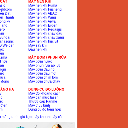
 CẮT
MÁY NÉN KHÍ
sic
Máy nén khí Puma
Weldcom
Máy nén khí Fusheng
ến Đạt
Máy nén khí ABAC
ân Thành
Máy nén khí Wing
ồng ký
Máy nen khí Arwa
iland
Máy nén khí Ergen
ero
Máy nén khí Pegasus
Wim
Máy nén khí chạy dầu
yundai
Máy nén khí chạy xăng
anasonic
Máy nén khí trục vít
G Welder
Máy sấy khí
nox
Đầu nén khí
bấm
lasma
MÁY BƠM / PHUN RỬA
t hơi
Máy bơm nước
hàn
Máy phun rửa áp lực
nhôm
Máy bơm đầu nổ
iếc
Máy bơm dầu mỡ
hựa
Máy bơm chìm tõm
ự động
Máy bơm chữa cháy
 NÂNG HẠ
DỤNG CỤ ĐO LƯỜNG
y
Máy đo khoảng cách
ng
Máy cân mực laser
ực
Thước cặp Panme
 điện
Máy thủy bình
ôm
Dụng cụ đo tổng hợp
ầu măng ranh, giá kẹp máy khoan,máy cắt,..