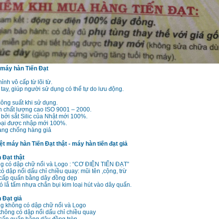
máy hàn Tiến Đạt
ỉnh vô cấp từ lõi từ.
 tay, giúp người sử dụng có thể tự do lưu động.
ông suất khi sử dụng.
n chất lượng cao ISO 9001 – 2000.
bởi sắt Silic của Nhật mới 100%.
ại được nhập mới 100%.
ng chống hàng giả
t máy hàn Tiến Đạt thật - máy hàn tiến đạt giả
 Đạt thật
ng có dập chữ nổi và Logo : “CƠ ĐIỆN TIẾN ĐẠT”
ó dập nổi dấu chỉ chiều quay: mũi tên ,cộng, trừ
cấp quấn bằng dây đồng dẹp
 lắ tấm nhựa chắn bụi kim loại hút vào dây quấn.
 Đạt giả
ng không có dập chữ nổi và Logo
không có dập nổi dấu chỉ chiều quay