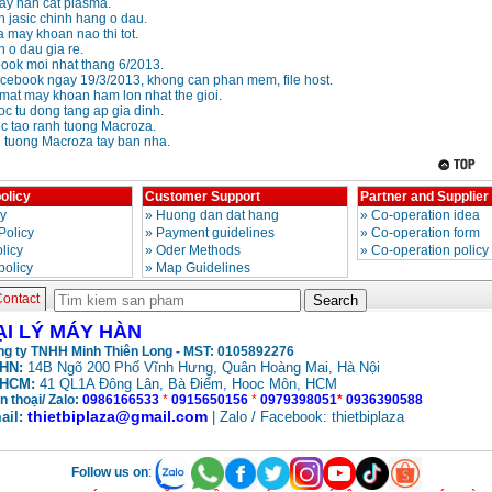
ay han cat plasma.
 jasic chinh hang o dau.
 may khoan nao thi tot.
 o dau gia re.
ook moi nhat thang 6/2013.
cebook ngay 19/3/2013, khong can phan mem, file host.
mat may khoan ham lon nhat the gioi.
 tu dong tang ap gia dinh.
c tao ranh tuong Macroza.
 tuong Macroza tay ban nha.
olicy
Customer Support
Partner and Supplier
cy
»
Huong dan dat hang
»
Co-operation idea
Policy
»
Payment guidelines
»
Co-operation form
licy
»
Oder Methods
»
Co-operation policy
policy
»
Map Guidelines
ontact
ẠI LÝ MÁY HÀN
g ty TNHH Minh Thiên Long - MST: 0105892276
HN:
14B Ngõ 200 Phố Vĩnh Hưng, Quân Hoàng Mai, Hà Nội
HCM:
41 QL1A Đông Lân, Bà Điểm, Hooc Môn, HCM
n thoại/ Zalo:
0986166533
*
0915650156
*
0979398051
*
0936390588
thietbiplaza@gmail.com
ail:
| Zalo / Facebook: thietbiplaza
Follow us on
: