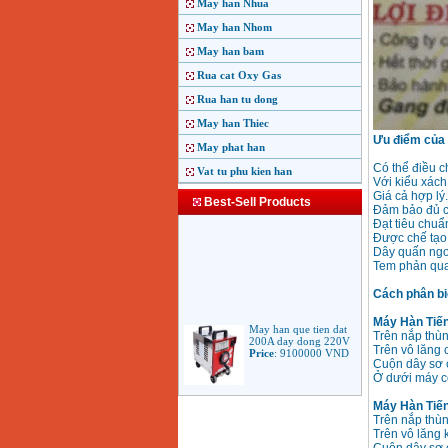
May han Nhua
May han Nhom
May han bam
Rua cat Oxy Gas
Rua han tu dong
May han Thiec
Ưu điểm của 
May phat han
Có thể điều ch
Vat tu phu kien han
Với kiểu xách
Giá cả hợp lý.
Best-Sell Products
Đảm bảo đủ c
Đạt tiêu chuẩ
Được chế tạo 
Dây quấn ngo
Tem phản qua
Cách phân biệ
May han que tien dat
Máy Hàn Tiến
200A day dong 220V
Trên nắp thù
Price
:
9100000
VND
Trên vô lăng c
Cuộn dây sơ 
Ở dưới máy có
May han que dien tu
Máy Hàn Tiến
Jasic ARC 200 R04
Trên nắp thù
Price
:
5100000
VND
Trên vô lăng 