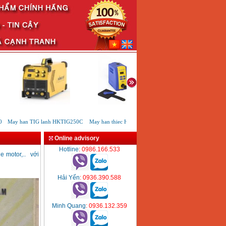
May han TIG lanh HKTIG250C
May han thiec Hakko FX951
May han que mot chieu
HUTONG ARC 200
Online advisory
Hotline
: 0986.166.533
 motor,.. với
Hải Yến
: 0936.390.588
Minh Quang
: 0936.132.359