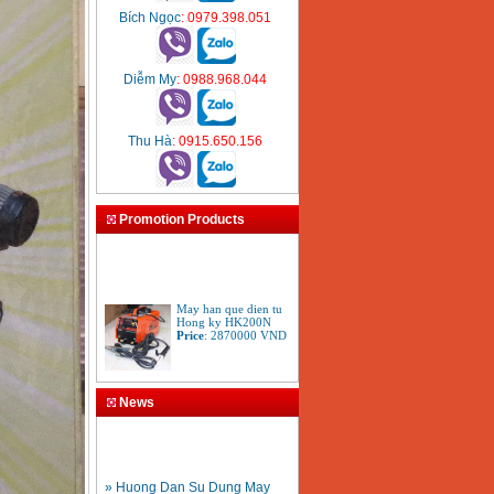
Bích Ngọc
: 0979.398.051
Diễm My
: 0988.968.044
Thu Hà
: 0915.650.156
Promotion Products
May han que dien tu
Hong ky HK200N
Price
:
2870000
VND
Tay cat mo cat den cat
News
gio da oxy gas
Acetylen
Price
:
650000
VND
» Huong Dan Su Dung May
Han Ong Nhua HDPE