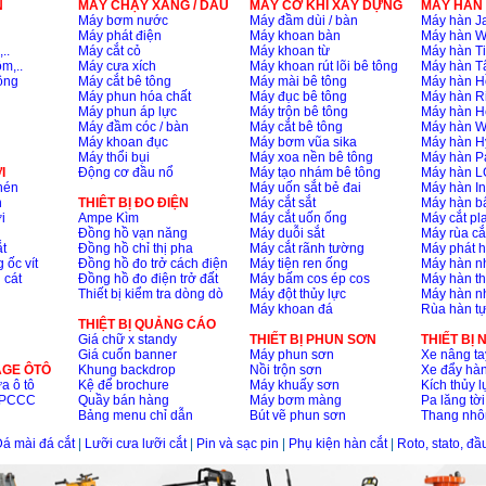
N
MÁY CHẠY XĂNG / DẦU
MÁY CƠ KHÍ XÂY DỰNG
MÁY HÀN
Máy bơm nước
Máy đầm dùi / bàn
Máy hàn Ja
Máy phát điện
Máy khoan bàn
Máy hàn 
..
Máy cắt cỏ
Máy khoan từ
Máy hàn Ti
m,..
Máy cưa xích
Máy khoan rút lõi bê tông
Máy hàn T
ông
Máy cắt bê tông
Máy mài bê tông
Máy hàn H
Máy phun hóa chất
Máy đục bê tông
Máy hàn R
Máy phun áp lực
Máy trộn bê tông
Máy hàn H
Máy đầm cóc / bàn
Máy cắt bê tông
Máy hàn 
Máy khoan đục
Máy bơm vũa sika
Máy hàn H
Máy thổi bụi
Máy xoa nền bê tông
Máy hàn P
I
Động cơ đầu nổ
Máy tạo nhám bê tông
Máy hàn L
nén
Máy uốn sắt bẻ đai
Máy hàn I
n
THIÊT BỊ ĐO ĐIỆN
Máy cắt sắt
Máy hàn 
i
Ampe Kìm
Máy cắt uốn ống
Máy cắt p
Đồng hồ vạn năng
Máy duỗi sắt
Máy rùa cắ
t
Đồng hồ chỉ thị pha
Máy cắt rãnh tường
Máy phát 
 ốc vít
Đồng hồ đo trở cách điện
Máy tiện ren ống
Máy hàn 
 cát
Đồng hồ đo điện trở đất
Máy bấm cos ép cos
Máy hàn th
Thiết bị kiểm tra dòng dò
Máy đột thủy lực
Máy hàn n
Máy khoan đá
Rùa hàn t
THIỆT BỊ QUẢNG CÁO
Giá chữ x standy
THIẾT BỊ PHUN SƠN
THIẾT BỊ
Giá cuốn banner
Máy phun sơn
Xe nâng ta
AGE ÔTÔ
Khung backdrop
Nồi trộn sơn
Xe đẩy hà
a ô tô
Kệ để brochure
Máy khuấy sơn
Kích thủy l
ộ PCCC
Quầy bán hàng
Máy bơm màng
Pa lăng tời
Bảng menu chỉ dẫn
Bút vẽ phun sơn
Thang nh
á mài đá cắt
|
Lưỡi cưa lưỡi cắt
|
Pin và sạc pin
|
Phụ kiện hàn cắt
|
Roto, stato, đ