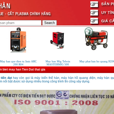
ay han que dien tu Jasic ARC
May han Mig Telwin
May phat han ho quang H200
200 R04
MASTERMIG 500
 biet may han Tien Dat that gia
tiến đạt
hay còn gọi là máy biến thế hàn, máy hàn hồ quang điện, máy hàn que
 nổi bật được sử dụng nhiều trong công trình thi công xây dựng.