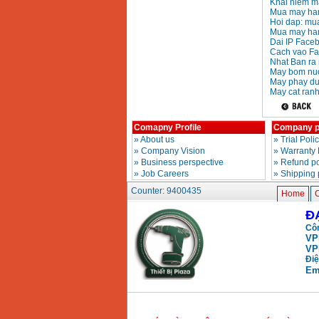
Khai niem m
Mua may han
Day cap han Samwon
Korea
Hoi dap: mua
Price
:
105000
VND
Mua may han
Dai IP Faceb
Cach vao Fa
Nhat Ban ra 
May bom nuoc
May han que dien tu
May phay du
Jasic ZX7 200E
Price
:
2800000
VND
May cat ranh
Comapny Profile
Company p
May han tig que Jasic
»
About us
»
Trial Poli
tig 200A (W223)
»
Company Vision
»
Warranty 
Price
:
6800000
VND
»
Business perspective
»
Refund po
»
Job Careers
»
Shipping 
Counter: 9400435
Home
C
Đ
Côn
VP
VP
Điệ
Em