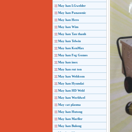
May han LGwelder
May han Panasonic
May han Hero
May han Wim
May han Tan thanh
May han Telwin
May han KenMax
May han Feg Gomes
May han inox
May han rut ton
May han Weldcom
May han Hyundai
May han HD Weld
May han Worldwel
May cat plasma
May han Hutong
May han Marller
May han Bulong