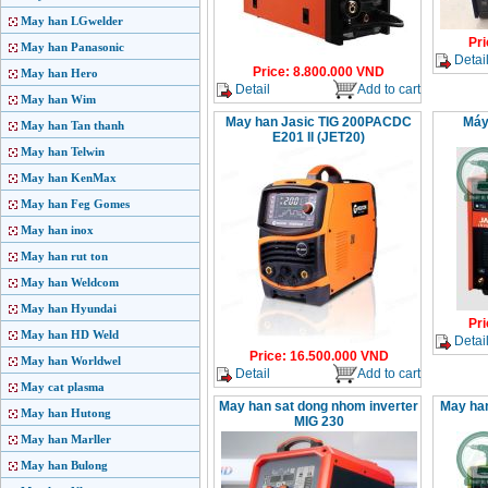
May han LGwelder
Pri
May han Panasonic
Detai
Price
:
8.800.000
VND
May han Hero
Detail
Add to cart
May han Wim
May han Jasic TIG 200PACDC
Máy
May han Tan thanh
E201 II (JET20)
May han Telwin
May han KenMax
May han Feg Gomes
May han inox
May han rut ton
May han Weldcom
May han Hyundai
Pri
May han HD Weld
Detai
Price
:
16.500.000
VND
May han Worldwel
Detail
Add to cart
May cat plasma
May han sat dong nhom inverter
May ha
May han Hutong
MIG 230
May han Marller
May han Bulong