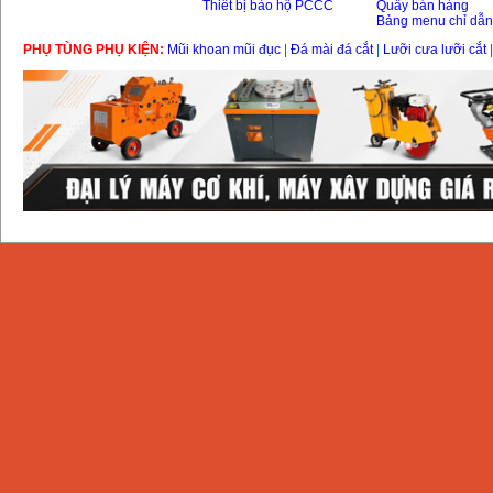
Thiết bị bảo hộ PCCC
Quầy bán hàng
Bảng menu chỉ dẫ
PHỤ TÙNG PHỤ KIỆN:
Mũi khoan mũi đục
|
Đá mài đá cắt
|
Lưỡi cưa lưỡi cắt