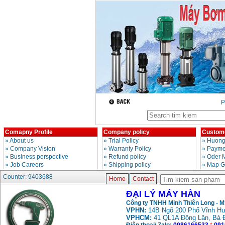
Day cap han Samwon
Korea
Price
:
105000
VND
May han que dien tu
Jasic ZX7 200E
Price
:
2800000
VND
May han tig que Jasic
tig 200A (W223)
P
Price
:
6800000
VND
Comapny Profile
Company policy
Custome
»
About us
»
Trial Policy
»
Huong
»
Company Vision
»
Warranty Policy
»
Paymen
»
Business perspective
»
Refund policy
»
Oder 
»
Job Careers
»
Shipping policy
»
Map G
Counter: 9403688
Home
Contact
ĐẠI LÝ MÁY HÀN
Công ty TNHH Minh Thiên Long - 
VPHN:
14B Ngõ 200 Phố Vĩnh Hư
VPHCM:
41 QL1A Đông Lân, Bà 