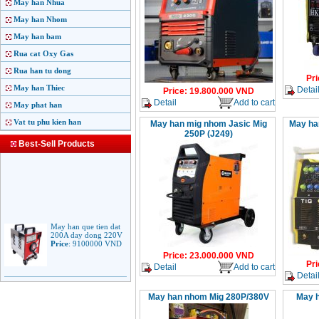
May han Nhua
May han Nhom
May han bam
Rua cat Oxy Gas
Rua han tu dong
Pri
May han Thiec
Detai
Price
:
19.800.000
VND
Detail
Add to cart
May phat han
Vat tu phu kien han
May han mig nhom Jasic Mig
May ha
250P (J249)
Best-Sell Products
May han que tien dat
200A day dong 220V
Price
:
9100000
VND
Price
:
23.000.000
VND
Pri
Detail
Add to cart
Detai
May han que dien tu
Jasic ARC 200 R04
May han nhom Mig 280P/380V
May h
Price
:
5100000
VND