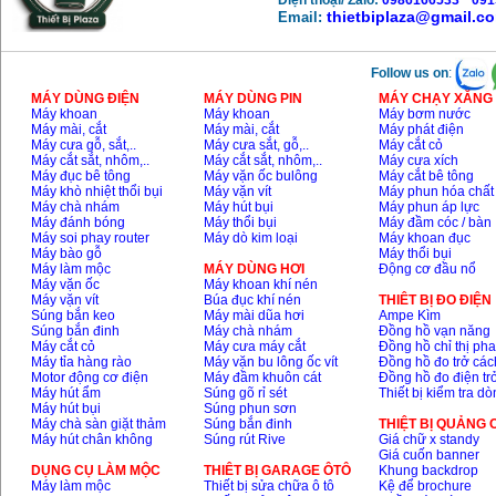
Điện thoại/ Zalo:
0986166533
*
091
thietbiplaza@gmail.c
Email:
Follow us on
:
MÁY DÙNG ĐIỆN
MÁY DÙNG PIN
MÁY CHẠY XĂNG 
Máy khoan
Máy khoan
Máy bơm nước
Máy mài, cắt
Máy mài, cắt
Máy phát điện
Máy cưa gỗ, sắt,..
Máy cưa sắt, gỗ,..
Máy cắt cỏ
Máy cắt sắt, nhôm,..
Máy cắt sắt, nhôm,..
Máy cưa xích
Máy đục bê tông
Máy vặn ốc bulông
Máy cắt bê tông
Máy khò nhiệt thổi bụi
Máy vặn vít
Máy phun hóa chất
Máy chà nhám
Máy hút bụi
Máy phun áp lực
Máy đánh bóng
Máy thổi bụi
Máy đầm cóc / bàn
Máy soi phay router
Máy dò kim loại
Máy khoan đục
Máy bào gỗ
Máy thổi bụi
Máy làm mộc
MÁY DÙNG HƠI
Động cơ đầu nổ
Máy vặn ốc
Máy khoan khí nén
Máy vặn vít
Búa đục khí nén
THIÊT BỊ ĐO ĐIỆN
Súng bắn keo
Máy mài dũa hơi
Ampe Kìm
Súng bắn đinh
Máy chà nhám
Đồng hồ vạn năng
Máy cắt cỏ
Máy cưa máy cắt
Đồng hồ chỉ thị ph
Máy tỉa hàng rào
Máy vặn bu lông ốc vít
Đồng hồ đo trở các
Motor động cơ điện
Máy đầm khuôn cát
Đồng hồ đo điện tr
Máy hút ẩm
Súng gõ rỉ sét
Thiết bị kiểm tra d
Máy hút bụi
Súng phun sơn
Máy chà sàn giặt thảm
Súng bắn đinh
THIỆT BỊ QUẢNG
Máy hút chân không
Súng rút Rive
Giá chữ x standy
Giá cuốn banner
DỤNG CỤ LÀM MỘC
THIÊT BỊ GARAGE ÔTÔ
Khung backdrop
Máy làm mộc
Thiết bị sửa chữa ô tô
Kệ để brochure