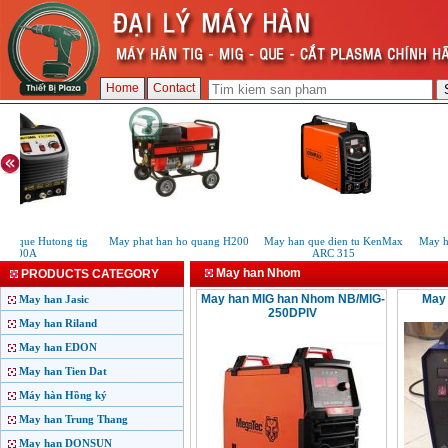
Home
Contact
ig que Hutong tig
May phat han ho quang H200
May han que dien tu KenMax
May ha
200A
ARC 315
May han Nhom
PRODUCTS CATEGORY
May han MIG han Nhom NB/MIG-
May 
May han Jasic
250DPIV
May han Riland
May han EDON
May han Tien Dat
Máy hàn Hồng ký
May han Trung Thang
May han DONSUN