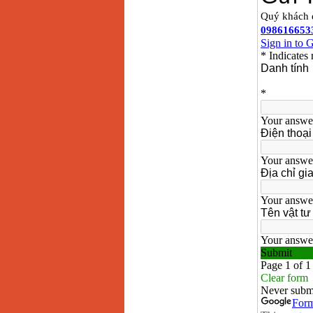
May han que dien tu
Hong ky HK 200Z
Price
:
2770000
VND
Binh khi Co2, chai khi
co2 han Mig
Price
:
1750000
VND
May han tig nhom
Hero AFT 300 AC/DC
Price
:
50500000
VND
May han que dien tu
KenMax ARC 315
Price
:
3550000
VND
May han bam Hong
ky HB4KB (4KVA)
Price
:
14500000
VND