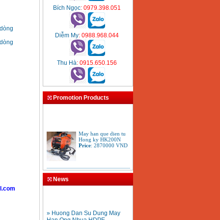
Bích Ngọc
: 0979.398.051
 dòng
Diễm My
: 0988.968.044
 dòng
Thu Hà
: 0915.650.156
Promotion Products
May han que dien tu
Hong ky HK200N
Price
:
2870000
VND
Tay cat mo cat den cat
gio da oxy gas
News
Acetylen
Price
:
650000
VND
l.com
» Huong Dan Su Dung May
Han Ong Nhua HDPE