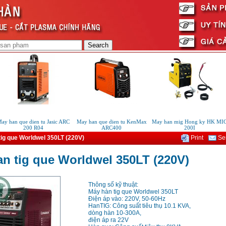
 han que dien tu Jasic ARC
May han que dien tu KenMax
May han mig Hong ky HK MIG
200 R04
ARC400
200I
ig que Worldwel 350LT (220V)
Print
Sen
n tig que Worldwel 350LT (220V)
Thông số kỹ thuật:
Máy hàn tig que Worldwel 350LT
Điện áp vào: 220V, 50-60Hz
HanTIG: Công suất tiêu thụ 10.1 KVA,
dòng hàn 10-300A,
điện áp ra 22V