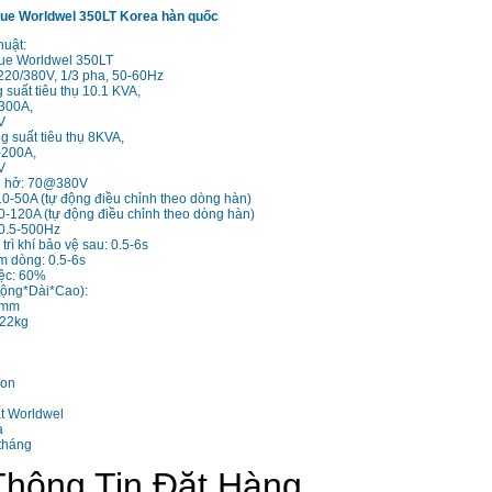
que Worldwel 350LT Korea hàn quốc
huật:
que Worldwel 350LT
220/380V, 1/3 pha, 50-60Hz
suất tiêu thụ 10.1 KVA,
300A,
V
 suất tiêu thụ 8KVA,
-200A,
V
h hở: 70@380V
10-50A (tự động điều chỉnh theo dòng hàn)
-120A (tự động điều chỉnh theo dòng hàn)
 0.5-500Hz
trì khí bảo vệ sau: 0.5-6s
m dòng: 0.5-6s
iệc: 60%
Rộng*Dài*Cao):
0mm
 22kg
gon
t Worldwel
a
tháng