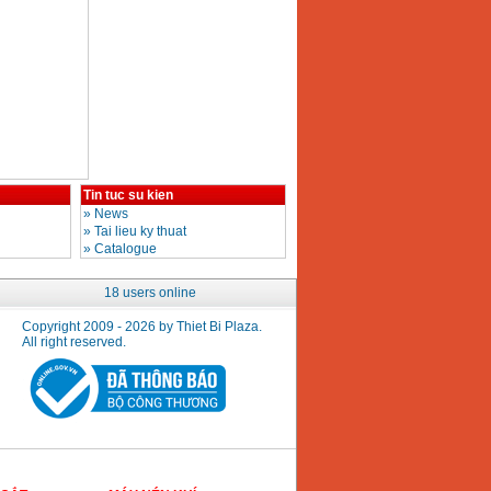
Tin tuc su kien
»
News
»
Tai lieu ky thuat
»
Catalogue
18 users online
Copyright 2009 - 2026 by Thiet Bi Plaza.
All right reserved.