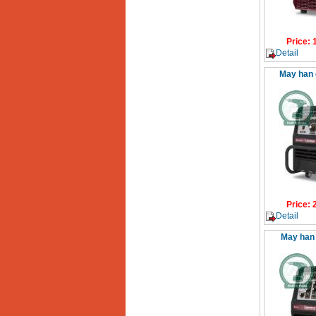
Price
:
Detail
May han 
Price
:
Detail
May han 