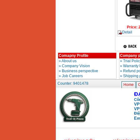
Price
:
Detail
Comapny Profile
Company p
»
About us
»
Trial Poli
»
Company Vision
»
Warranty 
»
Business perspective
»
Refund po
»
Job Careers
»
Shipping 
Counter: 9401478
Home
C
Đ
Côn
VP
VP
Điệ
Em