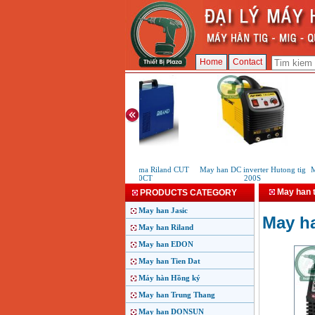
Home
Contact
May cat Plasma Riland CUT
May han DC inverter Hutong tig
May
60CT
200S
May han t
PRODUCTS CATEGORY
May han Jasic
May ha
May han Riland
May han EDON
May han Tien Dat
Máy hàn Hồng ký
May han Trung Thang
May han DONSUN