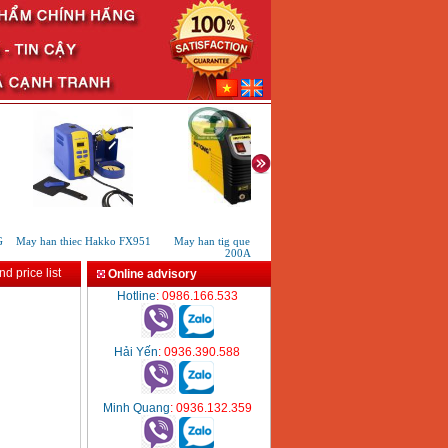
May han thiec Hakko FX951
May han tig que Hutong tig
May han TIG lanh HKTIG25
200A
d price list
Online advisory
Hotline
: 0986.166.533
Hải Yến
: 0936.390.588
Minh Quang
: 0936.132.359