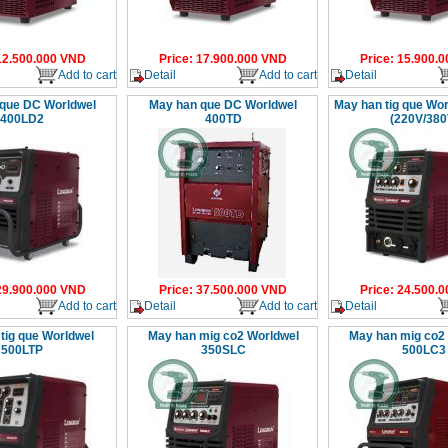
12.500.000
VND
Price
:
17.900.000
VND
Price
:
15.900.0
Add to cart
Detail
Add to cart
Detail
que DC Worldwel
May han que DC Worldwel
May han tig que Wo
400LD2
400TD
(220V/380
29.900.000
VND
Price
:
37.500.000
VND
Price
:
24.500.0
Add to cart
Detail
Add to cart
Detail
tig que Worldwel
May han mig co2 Worldwel
May han mig co2
500LTP
350SLC
500LC3