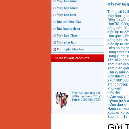
May han Nhua
Máy hàn tig 
May han Nhom
Thông số kỹ t
May han bam
Máy hàn tig 
Điện áp vào: 
Rua cat Oxy Gas
HanTIG: Công 
dòng hàn 10-
Rua han tu dong
điện áp ra 22
May han Thiec
Hàn que: Công
dòng hàn 20
May phat han
điện áp ra 28
Điện áp mạc
Vat tu phu kien han
Dòng crater: 
Dòng xung: 10
Best-Sell Products
Tần số xung:
Thời gian duy 
Thời gian giả
Chu kỳ làm v
Kích thước (
270*480*38
Trọng lượng:
Phụ kiện:
May han que tien dat
- Mỏ 4m
200A day dong 220V
- Cáp mát 3m
Price
:
9100000
VND
- Đồng hồ Ar
- Ống dẫn khí
Hảng sản xuấ
Xuât xứ Kore
May han que dien tu
Bảo hành 12 
Jasic ARC 200 R04
Price
:
5100000
VND