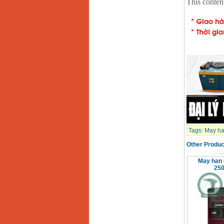
Day cap han Samwon
Korea
Price
:
105000
VND
May han que dien tu
Jasic ZX7 200E
Price
:
2800000
VND
May han tig que Jasic
tig 200A (W223)
Price
:
6800000
VND
Tags:
May ha
Other Produc
May han 
250