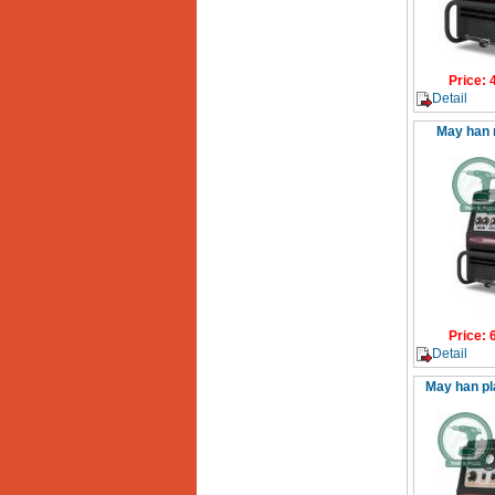
Price
:
Detail
May han 
Price
:
Detail
May han pl