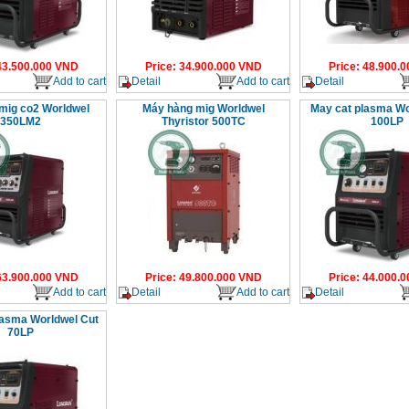
43.500.000
VND
Price
:
34.900.000
VND
Price
:
48.900.0
Add to cart
Detail
Add to cart
Detail
mig co2 Worldwel
Máy hàng mig Worldwel
May cat plasma Wo
350LM2
Thyristor 500TC
100LP
63.900.000
VND
Price
:
49.800.000
VND
Price
:
44.000.0
Add to cart
Detail
Add to cart
Detail
asma Worldwel Cut
70LP