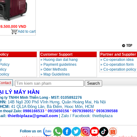
26.500.000
VND
Add to cart
olicy
Customer Support
Partner and Supplier
cy
»
Huong dan dat hang
»
Co-operation idea
Policy
»
Payment guidelines
»
Co-operation form
licy
»
Oder Methods
»
Co-operation policy
policy
»
Map Guidelines
ontact
ẠI LÝ MÁY HÀN
g ty TNHH Minh Thiên Long - MST: 0105892276
HN:
14B Ngõ 200 Phố Vĩnh Hưng, Quân Hoàng Mai, Hà Nội
HCM:
41 QL1A Đông Lân, Bà Điểm, Hooc Môn, HCM
n thoại/ Zalo:
0986166533
*
0915650156
*
0979398051
*
0936390588
thietbiplaza@gmail.com
ail:
| Zalo / Facebook: thietbiplaza
Follow us on
: