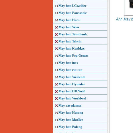
May han LGwelder
May han Panasonic
Ảnh May h
May han Hero
May han Wim
May han Tan thanh
May han Telwin
May han KenMax
May han Feg Gomes
May han inox
May han rut ton
May han Weldcom
May han Hyundai
May han HD Weld
May han Worldwel
May cat plasma
May han Hutong
May han Marller
May han Bulong