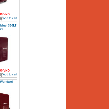
00
VND
Add to cart
rldwel 350LT
V)
00
VND
Add to cart
 Worldwel