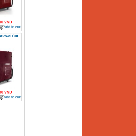
00
VND
Add to cart
rldwel Cut
00
VND
Add to cart