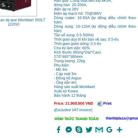
Hàn que: Công suất tiêu thụ 8KVA,
dòng hàn 20-200A,
điện áp ra 28V
Điện áp mạch hở: 70@380V
Dòng crater: 10-50A (tự động điều chỉnh theo
an tig que Worldwel 350LT
hàn)
(220V)
Dòng xung: 10-120A (tự động điều chỉnh theo
hàn)
Tần số xung: 0.5-500Hz
Thời gian duy trì khí bảo vệ sau: 0.5-6s
Thời gian giảm dòng: 0.5-6s
Chu kỳ làm việc: 60%
Kích thước (Rộng*Dài*Cao):
270*480*380mm
Trọng lượng: 22kg
Phụ kiện:
- Mỏ 4m
- Cáp mát 3m
- Đồng hồ Argon
- Ống dẫn khí
Hảng sản xuất Worldwel
Xuât xứ Korea
Bảo hành 12 tháng
Price
:
21.900.000
VND
Print
(
Excluded VAT invoice
)
thietbiplaza@gmai