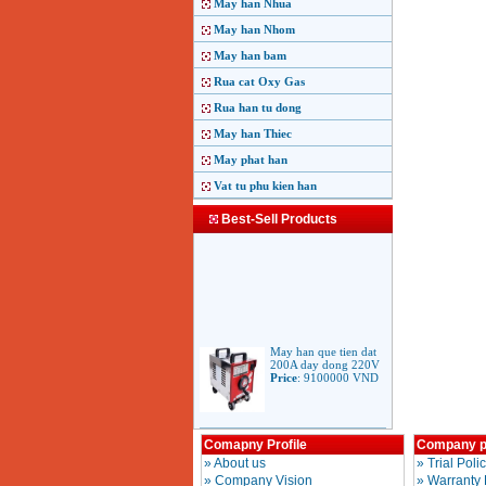
May han Nhua
May han Nhom
May han bam
Rua cat Oxy Gas
Rua han tu dong
May han Thiec
May phat han
Vat tu phu kien han
Best-Sell Products
May han que tien dat
200A day dong 220V
Price
:
9100000
VND
May han que dien tu
Comapny Profile
Company p
Jasic ARC 200 R04
»
About us
»
Trial Poli
Price
:
5100000
VND
»
Company Vision
»
Warranty 