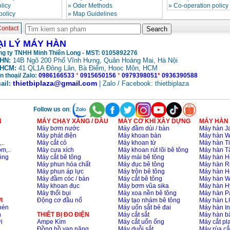
licy
»
Oder Methods
»
Co-operation policy
policy
»
Map Guidelines
ontact
ẠI LÝ MÁY HÀN
g ty TNHH Minh Thiên Long - MST: 0105892276
HN:
14B Ngõ 200 Phố Vĩnh Hưng, Quân Hoàng Mai, Hà Nội
HCM:
41 QL1A Đông Lân, Bà Điểm, Hooc Môn, HCM
n thoại/ Zalo:
0986166533
*
0915650156
*
0979398051
*
0936390588
thietbiplaza@gmail.com
ail:
| Zalo / Facebook: thietbiplaza
Follow us on
:
N
MÁY CHẠY XĂNG / DẦU
MÁY CƠ KHÍ XÂY DỰNG
MÁY HÀN
Máy bơm nước
Máy đầm dùi / bàn
Máy hàn Ja
Máy phát điện
Máy khoan bàn
Máy hàn 
..
Máy cắt cỏ
Máy khoan từ
Máy hàn Ti
m,..
Máy cưa xích
Máy khoan rút lõi bê tông
Máy hàn T
ông
Máy cắt bê tông
Máy mài bê tông
Máy hàn H
Máy phun hóa chất
Máy đục bê tông
Máy hàn R
Máy phun áp lực
Máy trộn bê tông
Máy hàn H
Máy đầm cóc / bàn
Máy cắt bê tông
Máy hàn 
Máy khoan đục
Máy bơm vũa sika
Máy hàn H
Máy thổi bụi
Máy xoa nền bê tông
Máy hàn P
I
Động cơ đầu nổ
Máy tạo nhám bê tông
Máy hàn L
nén
Máy uốn sắt bẻ đai
Máy hàn I
n
THIÊT BỊ ĐO ĐIỆN
Máy cắt sắt
Máy hàn 
i
Ampe Kìm
Máy cắt uốn ống
Máy cắt p
Đồng hồ vạn năng
Máy duỗi sắt
Máy rùa cắ