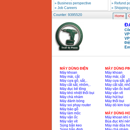
»
Business perspective
»
Refund po
»
Job Careers
»
Shipping 
May han que dien tu
Counter: 9395520
Hong ky HK 200Z
Home
C
Price
:
2770000
VND
Đ
Côn
VP
Binh khi Co2, chai khi
VP
co2 han Mig
Điệ
Price
:
1750000
VND
Em
May han tig nhom
Hero AFT 300 AC/DC
Price
:
50500000
VND
MÁY DÙNG ĐIỆN
MÁY DÙNG PI
Máy khoan
Máy khoan
Máy mài, cắt
Máy mài, cắt
Máy cưa gỗ, sắt,..
Máy cưa sắt, gỗ,
Máy cắt sắt, nhôm,..
Máy cắt sắt, nhô
May han que dien tu
Máy đục bê tông
Máy vặn ốc bul
KenMax ARC 315
Price
:
3550000
VND
Máy khò nhiệt thổi bụi
Máy vặn vít
Máy chà nhám
Máy hút bụi
Máy đánh bóng
Máy thổi bụi
Máy soi phay router
Máy dò kim loại
Máy bào gỗ
May han bam Hong
Máy làm mộc
MÁY DÙNG HƠ
ky HB4KB (4KVA)
Máy vặn ốc
Máy khoan khí 
Price
:
14500000
VND
Máy vặn vít
Búa đục khí né
Súng bắn keo
Máy mài dũa hơ
Súng bắn đinh
Máy chà nhám