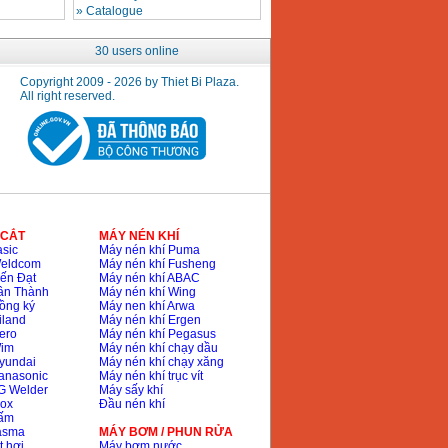
»
Catalogue
30 users online
Copyright 2009 - 2026 by Thiet Bi Plaza.
All right reserved.
 CẮT
MÁY NÉN KHÍ
sic
Máy nén khí Puma
Weldcom
Máy nén khí Fusheng
ến Đạt
Máy nén khí ABAC
ân Thành
Máy nén khí Wing
ồng ký
Máy nen khí Arwa
iland
Máy nén khí Ergen
ero
Máy nén khí Pegasus
Wim
Máy nén khí chạy dầu
yundai
Máy nén khí chạy xăng
anasonic
Máy nén khí trục vít
G Welder
Máy sấy khí
nox
Đầu nén khí
bấm
lasma
MÁY BƠM / PHUN RỬA
t hơi
Máy bơm nước