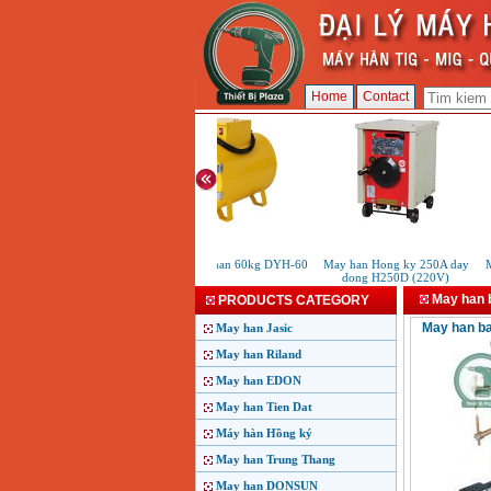
Home
Contact
May say que han 60kg DYH-60
May han Hong ky 250A day
M
dong H250D (220V)
May han
PRODUCTS CATEGORY
May han b
May han Jasic
May han Riland
May han EDON
May han Tien Dat
Máy hàn Hồng ký
May han Trung Thang
May han DONSUN