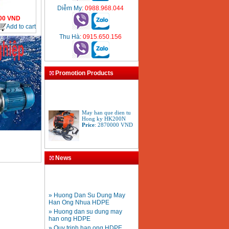
Diễm My
: 0988.968.044
00
VND
Add to cart
Thu Hà
: 0915.650.156
Promotion Products
May han que dien tu
Hong ky HK200N
Price
:
2870000
VND
Tay cat mo cat den cat
News
gio da oxy gas
Acetylen
Price
:
650000
VND
» Huong Dan Su Dung May
Han Ong Nhua HDPE
» Huong dan su dung may
han ong HDPE
» Quy trinh han ong HDPE