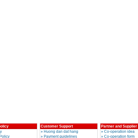
olicy
Customer Support
Partner and Supplier
cy
»
Huong dan dat hang
»
Co-operation idea
Policy
»
Payment guidelines
»
Co-operation form