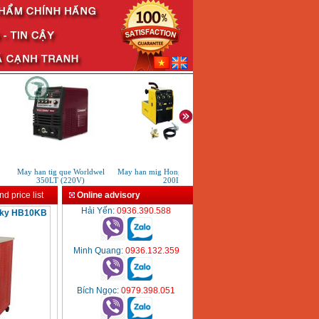
May han tig que Worldwel
May han mig Hong ky HK MIG
May han TIG lanh HKTIG2
350LT (220V)
200I
d price list
Online advisory
Hải Yến
: 0936.390.588
 ky HB10KB
Minh Quang
: 0936.132.359
Bích Ngọc
: 0979.398.051