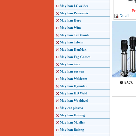
May han LGwelder
Pr
May han Panasonic
Detail
May han Hero
May han Wim
May han Tan thanh
May han Telwin
May han KenMax
May han Feg Gomes
May han inox
May han rut ton
May han Weldcom
May han Hyundai
May han HD Weld
May han Worldwel
May cat plasma
May han Hutong
May han Marller
May han Bulong