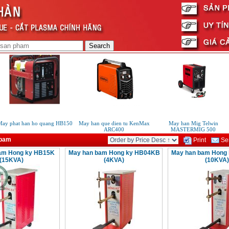
ay phat han ho quang HB150
May han que dien tu KenMax
May han Mig Telwin
ARC400
MASTERMIG 500
 bam
Print
Sen
am Hong ky HB15K
May han bam Hong ky HB04KB
May han bam Hong
(15KVA)
(4KVA)
(10KVA)