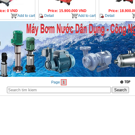
ice
:
0
VND
Price
:
15.900.000
VND
Price
:
18.900.0
Add to cart
Detail
Add to cart
Detail
Page
1