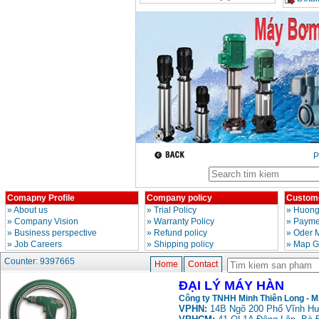
Day cap han Samwon
Korea
Price
:
105000
VND
May han que dien tu
Jasic ZX7 200E
Price
:
2800000
VND
May han tig que Jasic
tig 200A (W223)
Price
:
6800000
VND
P
Comapny Profile
Company policy
Custome
»
About us
»
Trial Policy
»
Huong
»
Company Vision
»
Warranty Policy
»
Paymen
»
Business perspective
»
Refund policy
»
Oder 
»
Job Careers
»
Shipping policy
»
Map G
Counter: 9397665
Home
Contact
ĐẠI LÝ MÁY HÀN
Công ty TNHH Minh Thiên Long - 
VPHN:
14B Ngõ 200 Phố Vĩnh Hư