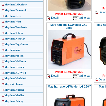
May han LGwelder
Pr
May han Panasonic
Detai
Price
:
1.950.000
VND
May han Hero
Detail
Add to cart
May han Wim
May han que LGWelder ZX9-
May ha
May han Tan thanh
200Y
May han Telwin
May han KenMax
May han Feg Gomes
May han inox
May han rut ton
May han Weldcom
May han Hyundai
Price
:
3.150.000
VND
May han HD Weld
Detail
Add to cart
Pr
May han Worldwel
Detai
May cat plasma
May han que LGWelder LG 250Y
May 
May han Hutong
May han Marller
May han Bulong