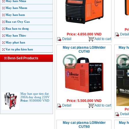
May han Nhua
May han Nhom
May han bam
Rua cat Oxy Gas
Rua han tu dong
Pr
Detai
Price
:
4.650.000
VND
May han Thiec
Detail
Add to cart
May phat han
May cat plasma LGWelder
May h
Vat tu phu kien han
CUT40
Best-Sell Products
May han que tien dat
200A day dong 220V
Price
:
9100000
VND
Price
:
5.500.000
VND
Detail
Add to cart
Pr
Detai
May han que dien tu
Jasic ARC 200 R04
May cat plasma LGWelder
May h
Price
:
5100000
VND
CUT60