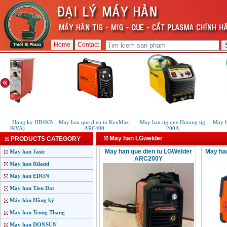
Home
Contact
bam Hong ky HB4KB
May han que dien tu KenMax
May han tig que Hutong tig
May ha
(4KVA)
ARC400
200A
May han LGwelder
PRODUCTS CATEGORY
May han que dien tu LGWelder
May ha
May han Jasic
ARC200Y
May han Riland
May han EDON
May han Tien Dat
Máy hàn Hồng ký
May han Trung Thang
May han DONSUN