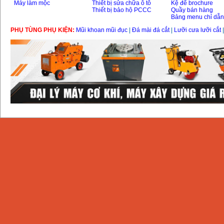
Máy làm mộc
Thiết bị sửa chữa ô tô
Kệ để brochure
Thiết bị bảo hộ PCCC
Quầy bán hàng
Bảng menu chỉ dẫ
PHỤ TÙNG PHỤ KIỆN:
Mũi khoan mũi đục
|
Đá mài đá cắt
|
Lưỡi cưa lưỡi cắt