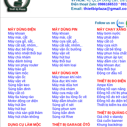
VPHCM:
41 QL1A Đông Lân, Bà 
Điện thoại/ Zalo:
0986166533
*
091
thietbiplaza@gmail.c
Email:
Follow us on
:
MÁY DÙNG ĐIỆN
MÁY DÙNG PIN
MÁY CHẠY XĂNG 
Máy khoan
Máy khoan
Máy bơm nước
Máy mài, cắt
Máy mài, cắt
Máy phát điện
Máy cưa gỗ, sắt,..
Máy cưa sắt, gỗ,..
Máy cắt cỏ
Máy cắt sắt, nhôm,..
Máy cắt sắt, nhôm,..
Máy cưa xích
Máy đục bê tông
Máy vặn ốc bulông
Máy cắt bê tông
Máy khò nhiệt thổi bụi
Máy vặn vít
Máy phun hóa chất
Máy chà nhám
Máy hút bụi
Máy phun áp lực
Máy đánh bóng
Máy thổi bụi
Máy đầm cóc / bàn
Máy soi phay router
Máy dò kim loại
Máy khoan đục
Máy bào gỗ
Máy thổi bụi
Máy làm mộc
MÁY DÙNG HƠI
Động cơ đầu nổ
Máy vặn ốc
Máy khoan khí nén
Máy vặn vít
Búa đục khí nén
THIÊT BỊ ĐO ĐIỆN
Súng bắn keo
Máy mài dũa hơi
Ampe Kìm
Súng bắn đinh
Máy chà nhám
Đồng hồ vạn năng
Máy cắt cỏ
Máy cưa máy cắt
Đồng hồ chỉ thị ph
Máy tỉa hàng rào
Máy vặn bu lông ốc vít
Đồng hồ đo trở các
Motor động cơ điện
Máy đầm khuôn cát
Đồng hồ đo điện tr
Máy hút ẩm
Súng gõ rỉ sét
Thiết bị kiểm tra d
Máy hút bụi
Súng phun sơn
Máy chà sàn giặt thảm
Súng bắn đinh
THIỆT BỊ QUẢNG
Máy hút chân không
Súng rút Rive
Giá chữ x standy
Giá cuốn banner
DỤNG CỤ LÀM MỘC
THIÊT BỊ GARAGE ÔTÔ
Khung backdrop