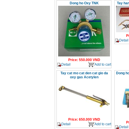
Dong ho Oxy TNK
Tay ha
P
Detail
Price
:
550.000
VND
Detail
Add to cart
Tay cat mo cat den cat gio da
Dong ho
oxy gas Acetylen
Price
:
650.000
VND
P
Detail
Add to cart
Detail