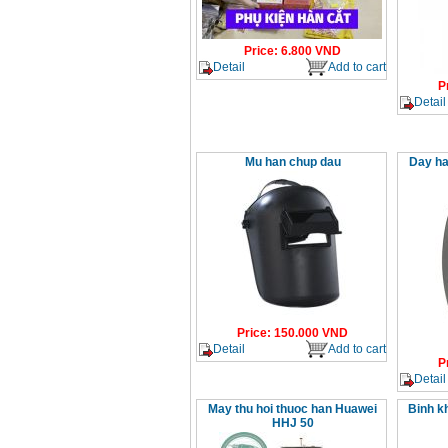
Price
:
6.800
VND
Detail
Add to cart
P
Detail
Mu han chup dau
Day ha
Price
:
150.000
VND
Detail
Add to cart
P
Detail
May thu hoi thuoc han Huawei
Binh kh
HHJ 50