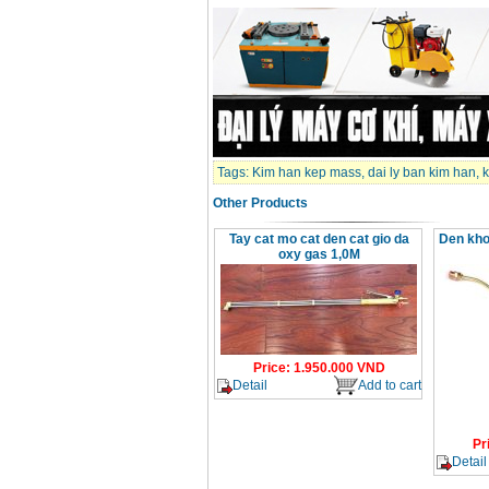
Day cap han Samwon
Korea
Price
:
105000
VND
May han que dien tu
Jasic ZX7 200E
Price
:
2800000
VND
Tags:
Kim han kep mass
,
dai ly ban kim han
,
k
May han tig que Jasic
Other Products
tig 200A (W223)
Price
:
6800000
VND
Tay cat mo cat den cat gio da
Den kho
oxy gas 1,0M
Price
:
1.950.000
VND
Detail
Add to cart
Pr
Detail