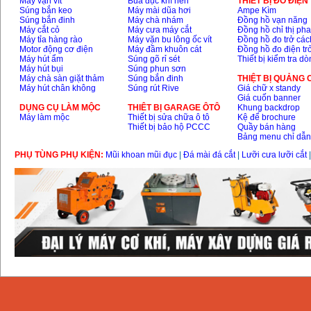
Máy vặn vít
Búa đục khí nén
THIÊT BỊ ĐO ĐIỆN
Súng bắn keo
Máy mài dũa hơi
Ampe Kìm
Súng bắn đinh
Máy chà nhám
Đồng hồ vạn năng
Máy cắt cỏ
Máy cưa máy cắt
Đồng hồ chỉ thị ph
Máy tỉa hàng rào
Máy vặn bu lông ốc vít
Đồng hồ đo trở các
Motor động cơ điện
Máy đầm khuôn cát
Đồng hồ đo điện tr
Máy hút ẩm
Súng gõ rỉ sét
Thiết bị kiểm tra d
Máy hút bụi
Súng phun sơn
Máy chà sàn giặt thảm
Súng bắn đinh
THIỆT BỊ QUẢNG
Máy hút chân không
Súng rút Rive
Giá chữ x standy
Giá cuốn banner
DỤNG CỤ LÀM MỘC
THIÊT BỊ GARAGE ÔTÔ
Khung backdrop
Máy làm mộc
Thiết bị sửa chữa ô tô
Kệ để brochure
Thiết bị bảo hộ PCCC
Quầy bán hàng
Bảng menu chỉ dẫ
PHỤ TÙNG PHỤ KIỆN:
Mũi khoan mũi đục
|
Đá mài đá cắt
|
Lưỡi cưa lưỡi cắt