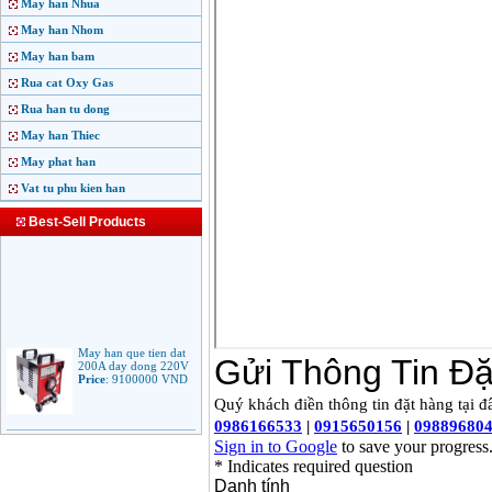
May han Nhua
May han Nhom
May han bam
Rua cat Oxy Gas
Rua han tu dong
May han Thiec
May phat han
Vat tu phu kien han
Best-Sell Products
May han que tien dat
200A day dong 220V
Price
:
9100000
VND
May han que dien tu
Jasic ARC 200 R04
Price
:
5100000
VND