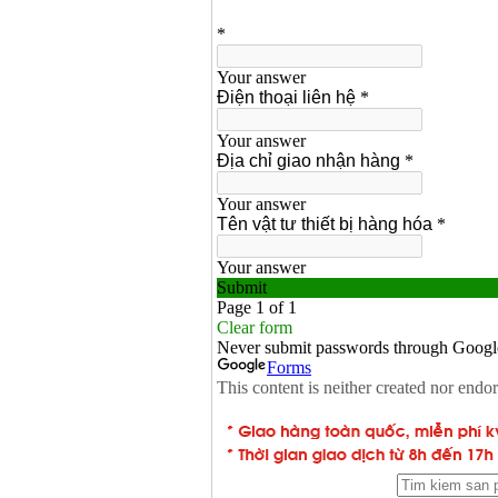
May han que dien tu
Hong ky HK 200Z
Price
:
2770000
VND
Binh khi Co2, chai khi
co2 han Mig
Price
:
1750000
VND
May han tig nhom
Hero AFT 300 AC/DC
Price
:
50500000
VND
May han que dien tu
KenMax ARC 315
Price
:
3550000
VND
May han bam Hong
ky HB4KB (4KVA)
Price
:
14500000
VND