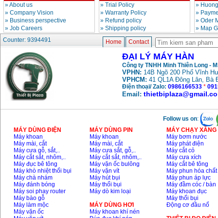
»
About us
»
Trial Policy
»
Huong
»
Company Vision
»
Warranty Policy
»
Paymen
»
Business perspective
»
Refund policy
»
Oder 
»
Job Careers
»
Shipping policy
»
Map G
Counter: 9394491
Home
Contact
ĐẠI LÝ MÁY HÀN
Công ty TNHH Minh Thiên Long - 
VPHN:
14B Ngõ 200 Phố Vĩnh Hư
VPHCM:
41 QL1A Đông Lân, Bà 
Điện thoại/ Zalo:
0986166533
*
091
thietbiplaza@gmail.c
Email:
Follow us on
:
MÁY DÙNG ĐIỆN
MÁY DÙNG PIN
MÁY CHẠY XĂNG 
Máy khoan
Máy khoan
Máy bơm nước
Máy mài, cắt
Máy mài, cắt
Máy phát điện
Máy cưa gỗ, sắt,..
Máy cưa sắt, gỗ,..
Máy cắt cỏ
Máy cắt sắt, nhôm,..
Máy cắt sắt, nhôm,..
Máy cưa xích
Máy đục bê tông
Máy vặn ốc bulông
Máy cắt bê tông
Máy khò nhiệt thổi bụi
Máy vặn vít
Máy phun hóa chất
Máy chà nhám
Máy hút bụi
Máy phun áp lực
Máy đánh bóng
Máy thổi bụi
Máy đầm cóc / bàn
Máy soi phay router
Máy dò kim loại
Máy khoan đục
Máy bào gỗ
Máy thổi bụi
Máy làm mộc
MÁY DÙNG HƠI
Động cơ đầu nổ
Máy vặn ốc
Máy khoan khí nén