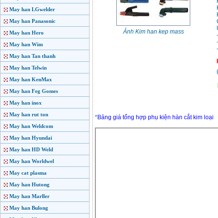
May han LGwelder
May han Panasonic
Ảnh Kim han kep mass
May han Hero
May han Wim
May han Tan thanh
May han Telwin
May han KenMax
May han Feg Gomes
May han inox
May han rut ton
*
Bảng giá tổng hợp phụ kiện hàn cắt kim loại
May han Weldcom
May han Hyundai
May han HD Weld
May han Worldwel
May cat plasma
May han Hutong
May han Marller
May han Bulong