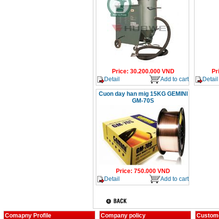
Price
:
30.200.000
VND
Pr
Detail
Add to cart
Detail
Cuon day han mig 15KG GEMINI
GM-70S
Price
:
750.000
VND
Detail
Add to cart
Comapny Profile
Company policy
Custome