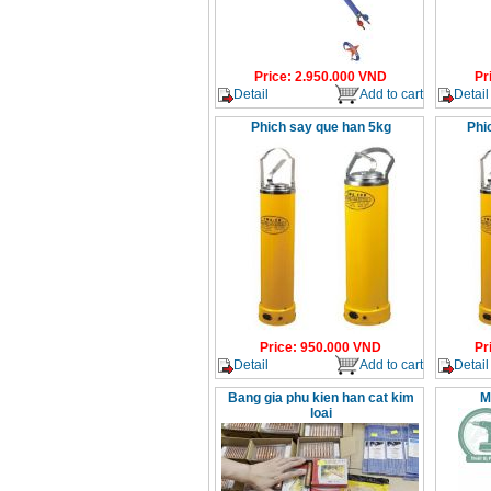
Price
:
2.950.000
VND
Pr
Detail
Add to cart
Detail
Phich say que han 5kg
Phi
Price
:
950.000
VND
Pr
Detail
Add to cart
Detail
Bang gia phu kien han cat kim
M
loai