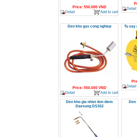
P
Price
:
550.000
VND
Detail
Detail
Add to cart
Den kho gas cong nghiep
Tu say
Pri
Detail
Price
:
550.000
VND
Detail
Add to cart
Den kho gia nhiet don diem
Den 
Daesung DS302