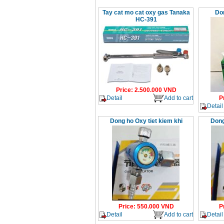
Tay cat mo cat oxy gas Tanaka
Do
HC-391
Price
:
2.500.000
VND
Detail
Add to cart
P
Detail
Dong ho Oxy tiet kiem khi
Dong
Price
:
550.000
VND
P
Detail
Add to cart
Detail