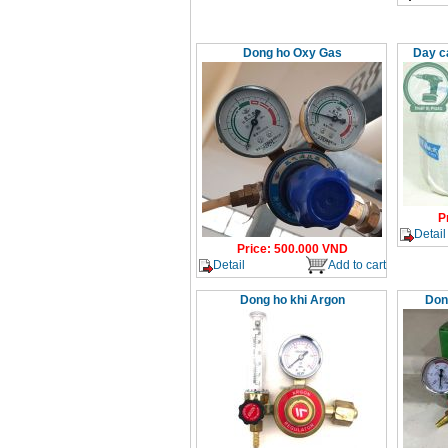
Dong ho Oxy Gas
Day c
P
Detail
Price
:
500.000
VND
Detail
Add to cart
Dong ho khi Argon
Don