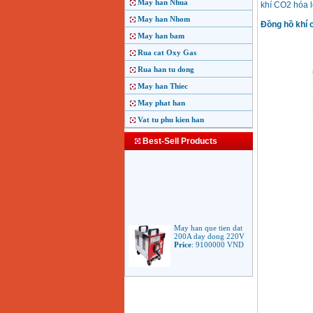
May han Nhua
khí CO2 hóa l
May han Nhom
Đồng hồ khí 
May han bam
Rua cat Oxy Gas
Rua han tu dong
May han Thiec
May phat han
Vat tu phu kien han
Best-Sell Products
May han que tien dat
200A day dong 220V
Price
:
9100000
VND
May han que dien tu
Jasic ARC 200 R04
Price
:
5100000
VND