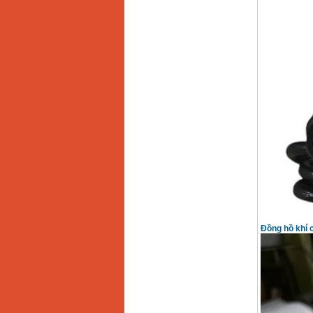
May han que dien tu
Hong ky HK 200Z
Price
:
2770000
VND
Binh khi Co2, chai khi
co2 han Mig
Price
:
1750000
VND
May han tig nhom
Hero AFT 300 AC/DC
Price
:
50500000
VND
May han que dien tu
KenMax ARC 315
Price
:
3550000
VND
Đồng hồ khí 
May han bam Hong
ky HB4KB (4KVA)
Price
:
14500000
VND