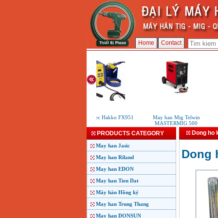
Home
Contact
May han thiec Hakko FX951
May han Mig Telwin
Ma
MASTERMIG 500
Dong ho 
PRODUCTS CATEGORY
May han Jasic
Dong 
May han Riland
May han EDON
May han Tien Dat
Máy hàn Hồng ký
May han Trung Thang
May han DONSUN