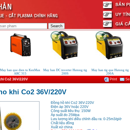
y han que dien tu KenMax
May han DC inverter Hutong tig
May han tig que Hutong tig
ARC 315
200S
200A
khi Co2 36V/220V
Print
Sen
ho khi Co2 36V/220V
Đồng hồ khí Co2 36V-220V
Điện áp 36V hoặc 220V
Công suất tiêu thụ: 150W
Áp suất đo 25Mpa
Lưu lượng khí điều chỉnh đầu ra: 0-25m3/giờ
Chất liệu đồng
Xuất xứ china