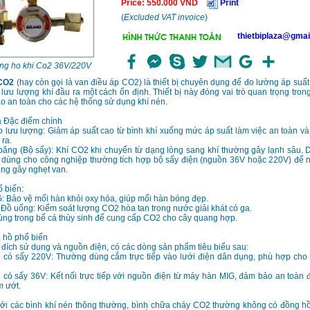
Price
:
550.000
VND
Print
(
Excluded VAT invoice
)
thietbiplaza@gmai
ng ho khi Co2 36V/220V
 CO2
(hay còn gọi là van điều áp CO2) là thiết bị chuyên dụng để đo lường áp suất 
 lưu lượng khí đầu ra một cách ổn định. Thiết bị này đóng vai trò quan trọng trong
o an toàn cho các hệ thống sử dụng khí nén.
 Đặc điểm chính
 lưu lượng: Giảm áp suất cao từ bình khí xuống mức áp suất làm việc an toàn và
 ra.
ăng (Bộ sấy): Khí CO2 khi chuyển từ dạng lỏng sang khí thường gây lạnh sâu. D
dùng cho công nghiệp thường tích hợp bộ sấy điện (nguồn 36V hoặc 220V) để n
ng gây nghẹt van.
 biến:
 Bảo vệ mối hàn khỏi oxy hóa, giúp mối hàn bóng đẹp.
ồ uống: Kiểm soát lượng CO2 hòa tan trong nước giải khát có ga.
ùng trong bể cá thủy sinh để cung cấp CO2 cho cây quang hợp.
 hồ phổ biến
đích sử dụng và nguồn điện, có các dòng sản phẩm tiêu biểu sau:
có sấy 220V: Thường dùng cắm trực tiếp vào lưới điện dân dụng, phù hợp cho
có sấy 36V: Kết nối trực tiếp với nguồn điện từ máy hàn MIG, đảm bảo an toàn 
m ướt.
với các bình khí nén thông thường, bình chữa cháy CO2 thường không có đồng hồ