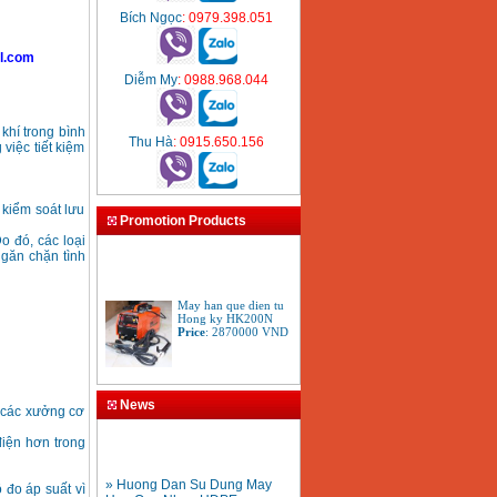
Bích Ngọc
: 0979.398.051
l.com
Diễm My
: 0988.968.044
khí trong bình
Thu Hà
: 0915.650.156
 việc tiết kiệm
 kiểm soát lưu
Promotion Products
o đó, các loại
găn chặn tình
May han que dien tu
Hong ky HK200N
Price
:
2870000
VND
Tay cat mo cat den cat
gio da oxy gas
News
Acetylen
 các xưởng cơ
Price
:
650000
VND
điện hơn trong
» Huong Dan Su Dung May
Han Ong Nhua HDPE
 đo áp suất vì