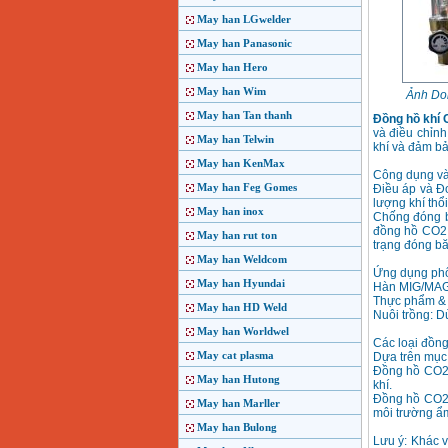
May han LGwelder
May han Panasonic
May han Hero
May han Wim
Ảnh Do
May han Tan thanh
Đồng hồ khí
và điều chỉnh
May han Telwin
khí và đảm bả
May han KenMax
Công dụng và
May han Feg Gomes
Điều áp và Đo
lượng khí thổi
May han inox
Chống đóng b
đồng hồ CO2 
May han rut ton
trạng đóng bă
May han Weldcom
Ứng dụng phổ
May han Hyundai
Hàn MIG/MAG:
Thực phẩm & Đ
May han HD Weld
Nuôi trồng: D
May han Worldwel
Các loại đồng
May cat plasma
Dựa trên mục 
Đồng hồ CO2 
May han Hutong
khí.
Đồng hồ CO2 
May han Marller
môi trường ẩ
May han Bulong
Lưu ý: Khác 