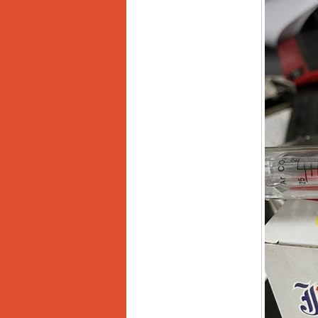
Day cap han Samwon
Korea
Price
:
105000
VND
May han que dien tu
Jasic ZX7 200E
Price
:
2800000
VND
May han tig que Jasic
tig 200A (W223)
Price
:
6800000
VND