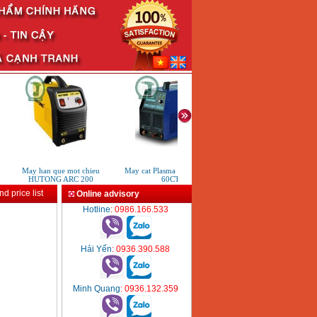
May han que mot chieu
May cat Plasma Riland CUT
May han TIG lanh HKTIG25
HUTONG ARC 200
60CT
d price list
Online advisory
Hotline
: 0986.166.533
Hải Yến
: 0936.390.588
Minh Quang
: 0936.132.359