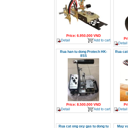
Price
:
6.950.000
VND
Pr
Detail
Add to cart
Detail
Rua han tu dong Protech HK-
Rua cat
8SS
Price
:
8.500.000
VND
Pr
Detail
Add to cart
Detail
Rua cat ong oxy gas tu dong tu
May v