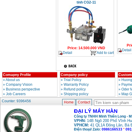
tinh CG2-11
Pri
Price
:
14.500.000
VND
Detail
Detail
Add to cart
Comapny Profile
Company policy
Custome
»
About us
»
Trial Policy
»
Huong
»
Company Vision
»
Warranty Policy
»
Paymen
»
Business perspective
»
Refund policy
»
Oder 
»
Job Careers
»
Shipping policy
»
Map G
Counter: 9396456
Home
Contact
ĐẠI LÝ MÁY HÀN
Công ty TNHH Minh Thiên Long - 
VPHN:
14B Ngõ 200 Phố Vĩnh Hư
VPHCM:
41 QL1A Đông Lân, Bà 
Điện thoại/ Zalo:
0986166533
*
091