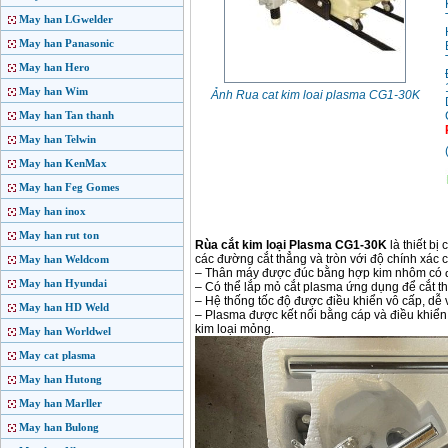
May han LGwelder
May han Panasonic
May han Hero
May han Wim
Ảnh Rua cat kim loai plasma CG1-30K
May han Tan thanh
May han Telwin
May han KenMax
May han Feg Gomes
May han inox
May han rut ton
Rùa cắt kim loại Plasma CG1-30K
là thiết bị
các đường cắt thẳng và tròn với độ chính xác 
May han Weldcom
– Thân máy được đúc bằng hợp kim nhôm có 
May han Hyundai
– Có thể lắp mỏ cắt plasma ứng dụng để cắt th
– Hệ thống tốc độ được điều khiển vô cấp, dễ
May han HD Weld
– Plasma được kết nối bằng cáp và điều khiển 
kim loại mỏng.
May han Worldwel
May cat plasma
May han Hutong
May han Marller
May han Bulong