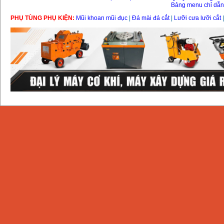
Bảng menu chỉ dẫ
PHỤ TÙNG PHỤ KIỆN:
Mũi khoan mũi đục
|
Đá mài đá cắt
|
Lưỡi cưa lưỡi cắt