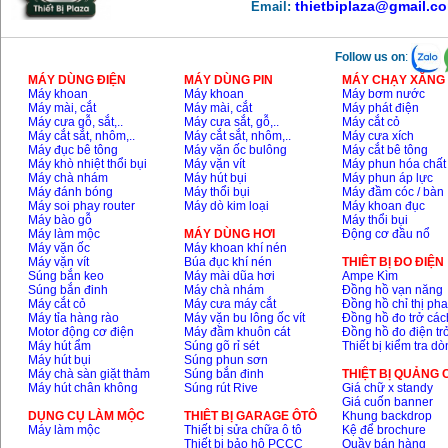
thietbiplaza@gmail.c
Email:
Follow us on
:
MÁY DÙNG ĐIỆN
MÁY DÙNG PIN
MÁY CHẠY XĂNG 
Máy khoan
Máy khoan
Máy bơm nước
Máy mài, cắt
Máy mài, cắt
Máy phát điện
Máy cưa gỗ, sắt,..
Máy cưa sắt, gỗ,..
Máy cắt cỏ
Máy cắt sắt, nhôm,..
Máy cắt sắt, nhôm,..
Máy cưa xích
Máy đục bê tông
Máy vặn ốc bulông
Máy cắt bê tông
Máy khò nhiệt thổi bụi
Máy vặn vít
Máy phun hóa chất
Máy chà nhám
Máy hút bụi
Máy phun áp lực
Máy đánh bóng
Máy thổi bụi
Máy đầm cóc / bàn
Máy soi phay router
Máy dò kim loại
Máy khoan đục
Máy bào gỗ
Máy thổi bụi
Máy làm mộc
MÁY DÙNG HƠI
Động cơ đầu nổ
Máy vặn ốc
Máy khoan khí nén
Máy vặn vít
Búa đục khí nén
THIÊT BỊ ĐO ĐIỆN
Súng bắn keo
Máy mài dũa hơi
Ampe Kìm
Súng bắn đinh
Máy chà nhám
Đồng hồ vạn năng
Máy cắt cỏ
Máy cưa máy cắt
Đồng hồ chỉ thị ph
Máy tỉa hàng rào
Máy vặn bu lông ốc vít
Đồng hồ đo trở các
Motor động cơ điện
Máy đầm khuôn cát
Đồng hồ đo điện tr
Máy hút ẩm
Súng gõ rỉ sét
Thiết bị kiểm tra d
Máy hút bụi
Súng phun sơn
Máy chà sàn giặt thảm
Súng bắn đinh
THIỆT BỊ QUẢNG
Máy hút chân không
Súng rút Rive
Giá chữ x standy
Giá cuốn banner
DỤNG CỤ LÀM MỘC
THIÊT BỊ GARAGE ÔTÔ
Khung backdrop
Máy làm mộc
Thiết bị sửa chữa ô tô
Kệ để brochure
Thiết bị bảo hộ PCCC
Quầy bán hàng