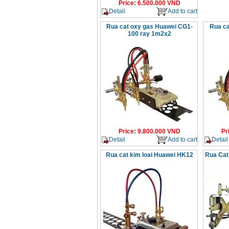
Price
:
6.500.000
VND
Detail
Add to cart
Rua cat oxy gas Huawei CG1-
Rua ca
100 ray 1m2x2
Price
:
9.800.000
VND
Pr
Detail
Add to cart
Detail
Rua cat kim loai Huawei HK12
Rua Cat