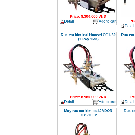
Price
:
8.300.000
VND
Pri
Detail
Add to cart
Detail
Rua cat kim loai Huawei CG1-30
Rua cat 
(1 Ray 1M8)
Price
:
6.980.000
VND
Pr
Detail
Add to cart
Detail
May rua cat kim loai JADON
Rua c
CG1-100V