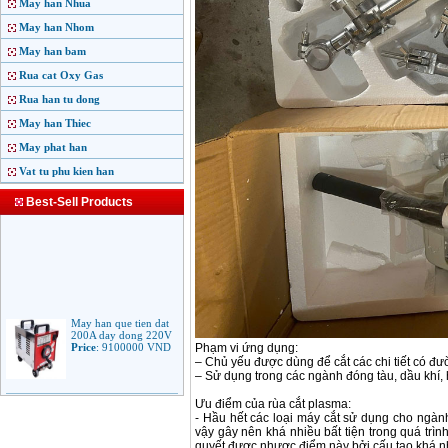
May han Nhua
May han Nhom
May han bam
Rua cat Oxy Gas
Rua han tu dong
May han Thiec
May phat han
Vat tu phu kien han
Best-Sell Products
May han que tien dat
200A day dong 220V
Price
:
9100000
VND
Phạm vi ứng dụng:
– Chủ yếu được dùng để cắt các chi tiết có 
– Sử dụng trong các ngành đóng tàu, dầu khí, h
May han que dien tu
Ưu điểm của rùa cắt plasma:
Jasic ARC 200 R04
- Hầu hết các loại máy cắt sử dụng cho ngàn
Price
:
5100000
VND
vậy gây nên khá nhiều bất tiện trong quá trìn
quyết được nhược điểm này bởi cấu tạo khá n