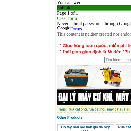
Day cap han Samwon
Korea
Price
:
105000
VND
May han que dien tu
Jasic ZX7 200E
Price
:
2800000
VND
May han tig que Jasic
tig 200A (W223)
Price
:
6800000
VND
Tags:
Rua cat ong
,
rua cat hoi
,
may cat rua
,
ru
Other Products
Bo tay han mo han gio da oxy
Rua ca