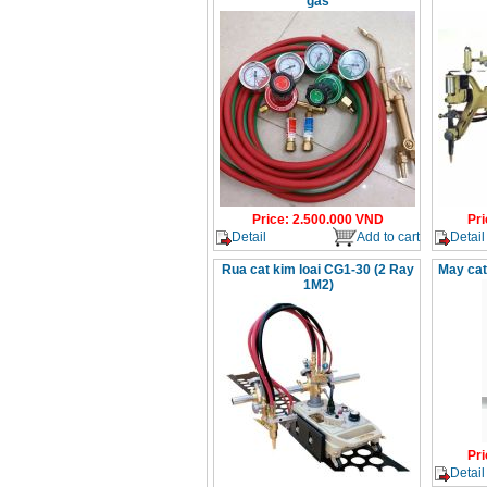
gas
Price
:
2.500.000
VND
Pri
Detail
Add to cart
Detail
Rua cat kim loai CG1-30 (2 Ray
May ca
1M2)
Pri
Detail