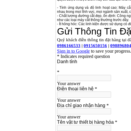
- Tính ứng dụng và độ linh hoạt cao: Máy cắ
May han que dien tu
nhau trong mọi lĩnh vực, mọi ngành sản xuất, c
Hong ky HK 200Z
- Chất lượng đường cắt đẹp, ổn định: Công n
Price
:
2770000
VND
như các loại máy cắt thông thường trước đây.
- Ít hỏng hóc: Các linh kiện được sử dụng có đ
Binh khi Co2, chai khi
co2 han Mig
Price
:
1750000
VND
May han tig nhom
Hero AFT 300 AC/DC
Price
:
50500000
VND
May han que dien tu
KenMax ARC 315
Price
:
3550000
VND
May han bam Hong
ky HB4KB (4KVA)
Price
:
14500000
VND